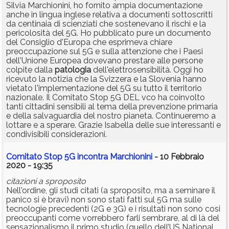
Silvia Marchionini, ho fornito ampia documentazione
anche in lingua inglese relativa a documenti sottoscritti
da centinaia di scienziati che sostenevano il rischi e la
pericolosità del 5G. Ho pubblicato pure un documento
del Consiglio d'Europa che esprimeva chiare
preoccupazione sul 5G e sulla attenzione che i Paesi
dell'Unione Europea dovevano prestare alle persone
colpite dalla
patologia
dell'elettrosensibilità. Oggi ho
ricevuto la notizia che la Svizzera e la Slovenia hanno
vietato l'implementazione del 5G su tutto il territorio
nazionale. Il Comitato Stop 5G DEL vco ha coinvolto
tanti cittadini sensibili al tema della prevenzione primaria
e della salvaguardia del nostro pianeta. Continueremo a
lottare e a sperare. Grazie Isabella delle sue interessanti e
condivisibili considerazioni.
Comitato Stop 5G incontra Marchionini
- 10 Febbraio
2020 - 19:35
citazioni a sproposito
Nell'ordine, gli studi citati (a sproposito, ma a seminare il
panico si è bravi) non sono stati fatti sul 5G ma sulle
tecnologie precedenti (2G e 3G) e i risultati non sono cosi
preoccupanti come vorrebbero farli sembrare, al di là del
sensazionalismo il primo studio (quello dell’US National