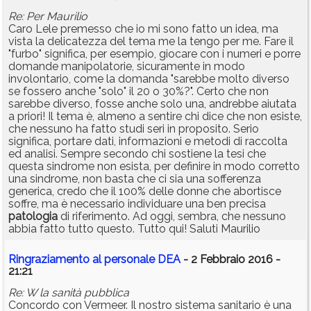
Re: Per Maurilio
Caro Lele premesso che io mi sono fatto un idea, ma
vista la delicatezza del tema me la tengo per me. Fare il
"furbo" significa, per esempio, giocare con i numeri e porre
domande manipolatorie, sicuramente in modo
involontario, come la domanda "sarebbe molto diverso
se fossero anche "solo" il 20 o 30%?". Certo che non
sarebbe diverso, fosse anche solo una, andrebbe aiutata
a priori! Il tema è, almeno a sentire chi dice che non esiste,
che nessuno ha fatto studi seri in proposito. Serio
significa, portare dati, informazioni e metodi di raccolta
ed analisi. Sempre secondo chi sostiene la tesi che
questa sindrome non esista, per definire in modo corretto
una sindrome, non basta che ci sia una sofferenza
generica, credo che il 100% delle donne che abortisce
soffre, ma è necessario individuare una ben precisa
patologia
di riferimento. Ad oggi, sembra, che nessuno
abbia fatto tutto questo. Tutto qui! Saluti Maurilio
Ringraziamento al personale DEA
- 2 Febbraio 2016 -
21:21
Re: W la sanità pubblica
Concordo con Vermeer. Il nostro sistema sanitario è una