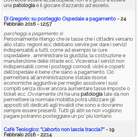
una
patologia
è il giocare d'azzardo ad esserlo.
Di Gregorio: su posteggio Ospedale a pagamento
- 24
Febbraio 2016 - 12:57
parcheggi a pagamento si
Personalmente ritengo che le tasse che i cittadini versano
allo stato, regioni ecc debbano servire per dare i servizi
indispensabili a tutti, come ad esempio le cure
ospedaliere , amministrare la giustizia, la costruzione e
manutenzione delle strade ecc. Viceversa i servizi non
indispensabili come i posteggi comodi, vicini e coperti
dell'ospedale è bene che siano a pagamento, Ciò
permetterà all'amministrazione statale risorse
economiche aggiuntive per meglio assolvere i suoi
compiti senza dover ancora aumentare tasse imposte o
ticket ecc .Ovviamente chi ha una
patologia
tale da non
permettere la normale mobilità potrà utilizzare gli
appositi siti dedicati agli invalidi che sono e dovranno
sempre essere presenti. Tutti gli altri se non vogliono
pagare potranno posteggiare un po' più lontano
Cafè Teologico: “L’aborto non lascia traccia?”
- 19
Febbraio 2016 - 22:14