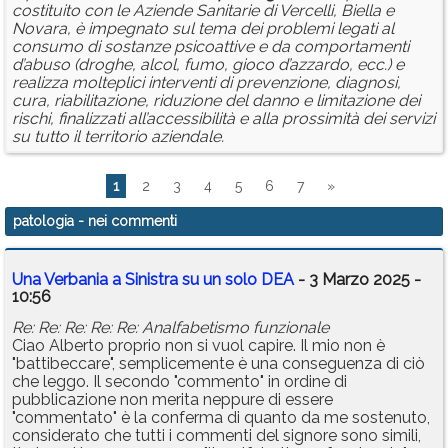
costituito con le Aziende Sanitarie di Vercelli, Biella e
Novara, è impegnato sul tema dei problemi legati al
consumo di sostanze psicoattive e da comportamenti
d’abuso (droghe, alcol, fumo, gioco d’azzardo, ecc.) e
realizza molteplici interventi di prevenzione, diagnosi,
cura, riabilitazione, riduzione del danno e limitazione dei
rischi, finalizzati all’accessibilità e alla prossimità dei servizi
su tutto il territorio aziendale.
1
2
3
4
5
6
7
»
patologia
- nei commenti
Una Verbania a Sinistra su un solo DEA
- 3 Marzo 2025 -
10:56
Re: Re: Re: Re: Re: Analfabetismo funzionale
Ciao Alberto proprio non si vuol capire. Il mio non è
"battibeccare", semplicemente è una conseguenza di ciò
che leggo. Il secondo "commento" in ordine di
pubblicazione non merita neppure di essere
"commentato" è la conferma di quanto da me sostenuto,
considerato che tutti i commenti del signore sono simili,