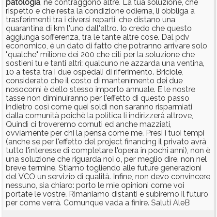
patologia
, ne contraggono altre. La tua soluzione, che
rispetto e che resta la condizione odierna, li obbliga a
trasferimenti tra i diversi reparti, che distano una
quarantina di km l'uno dall'altro. Io credo che questo
aggiunga sofferenza, tra le tante altre cose. Dal pdv
economico, è un dato di fatto che potranno arrivare solo
"qualche" milione dei 200 che citi per la soluzione che
sostieni tu e tanti altri: qualcuno ne azzarda una ventina,
10 a testa tra i due ospedali di riferimento. Briciole,
considerato che il costo di mantenimento dei due
nosocomi è dello stesso importo annuale. E le nostre
tasse non diminuiranno per l'effetto di questo passo
indietro così come quei soldi non saranno risparmiati
dalla comunità poichè la politica li indirizzerà altrove,
Quindi ci troveremo cornuti ed anche mazziati,
ovviamente per chi la pensa come me. Presi i tuoi tempi
(anche se per l'effetto del project financing il privato avrà
tutto l'interesse di completare l'opera in pochi anni), non è
una soluzione che riguarda noi o, per meglio dire, non nel
breve termine. Stiamo togliendo alle future generazioni
del VCO un servizio di qualità. Infine, non devo convincere
nessuno, sia chiaro: porto le mie opinioni come voi
portate le vostre. Rimaniamo distanti e subiremo il futuro
per come verrà. Comunque vada a finire. Saluti AleB