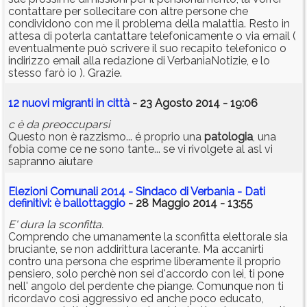
contattare per sollecitare con altre persone che
condividono con me il problema della malattia. Resto in
attesa di poterla cantattare telefonicamente o via email (
eventualmente può scrivere il suo recapito telefonico o
indirizzo email alla redazione di VerbaniaNotizie, e lo
stesso farò io ). Grazie.
12 nuovi migranti in città
- 23 Agosto 2014 - 19:06
c è da preoccuparsi
Questo non è razzismo... é proprio una
patologia
, una
fobia come ce ne sono tante... se vi rivolgete al asl vi
sapranno aiutare
Elezioni Comunali 2014 - Sindaco di Verbania - Dati
definitivi: è ballottaggio
- 28 Maggio 2014 - 13:55
E' dura la sconfitta.
Comprendo che umanamente la sconfitta elettorale sia
bruciante, se non addirittura lacerante. Ma accanirti
contro una persona che esprime liberamente il proprio
pensiero, solo perchè non sei d'accordo con lei, ti pone
nell' angolo del perdente che piange. Comunque non ti
ricordavo così aggressivo ed anche poco educato,