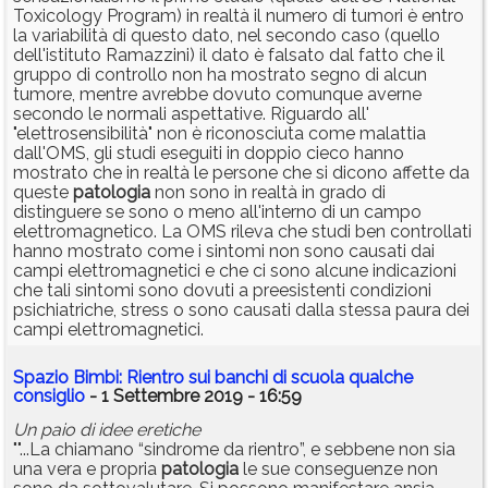
Toxicology Program) in realtà il numero di tumori è entro
la variabilità di questo dato, nel secondo caso (quello
dell'istituto Ramazzini) il dato è falsato dal fatto che il
gruppo di controllo non ha mostrato segno di alcun
tumore, mentre avrebbe dovuto comunque averne
secondo le normali aspettative. Riguardo all'
"elettrosensibilità" non è riconosciuta come malattia
dall'OMS, gli studi eseguiti in doppio cieco hanno
mostrato che in realtà le persone che si dicono affette da
queste
patologia
non sono in realtà in grado di
distinguere se sono o meno all'interno di un campo
elettromagnetico. La OMS rileva che studi ben controllati
hanno mostrato come i sintomi non sono causati dai
campi elettromagnetici e che ci sono alcune indicazioni
che tali sintomi sono dovuti a preesistenti condizioni
psichiatriche, stress o sono causati dalla stessa paura dei
campi elettromagnetici.
Spazio Bimbi: Rientro sui banchi di scuola qualche
consiglio
- 1 Settembre 2019 - 16:59
Un paio di idee eretiche
""...La chiamano “sindrome da rientro”, e sebbene non sia
una vera e propria
patologia
le sue conseguenze non