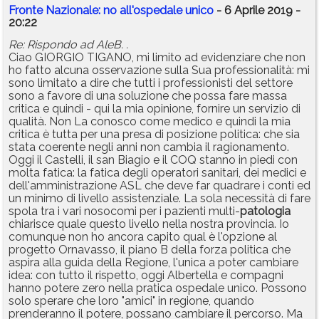
Fronte Nazionale: no all'ospedale unico
- 6 Aprile 2019 -
20:22
Re: Rispondo ad AleB. .
Ciao GIORGIO TIGANO, mi limito ad evidenziare che non
ho fatto alcuna osservazione sulla Sua professionalità: mi
sono limitato a dire che tutti i professionisti del settore
sono a favore di una soluzione che possa fare massa
critica e quindi - qui la mia opinione, fornire un servizio di
qualità. Non La conosco come medico e quindi la mia
critica è tutta per una presa di posizione politica: che sia
stata coerente negli anni non cambia il ragionamento.
Oggi il Castelli, il san Biagio e il COQ stanno in piedi con
molta fatica: la fatica degli operatori sanitari, dei medici e
dell'amministrazione ASL che deve far quadrare i conti ed
un minimo di livello assistenziale. La sola necessità di fare
spola tra i vari nosocomi per i pazienti multi-
patologia
chiarisce quale questo livello nella nostra provincia. Io
comunque non ho ancora capito qual è l'opzione al
progetto Ornavasso, il piano B della forza politica che
aspira alla guida della Regione, l'unica a poter cambiare
idea: con tutto il rispetto, oggi Albertella e compagni
hanno potere zero nella pratica ospedale unico. Possono
solo sperare che loro "amici" in regione, quando
prenderanno il potere, possano cambiare il percorso. Ma