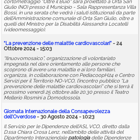
cortometraggio "Oltre il Buio" sarà proiettato a Orta San
Giulio (NO) presso il Municipio - Sala Rappresentanza Villa
Bossi, in una serata che vedrà i saluti istituzionali da parte
dell’Amministrazione comunale di Orta San Giulio, oltre a
quelli del Ministro per la Disabilità Alessandra Locatelli
(videomessaggio).
“La prevenzione delle malattie cardiovascolari”
- 24
Ottobre 2024 - 15:03
“Ilnuovomosaico”, organizzazione di volontariato
impegnata nel dare orientamento alle persone che
scoprono di avere una malattia e ai loro familiari,
organizza, in collaborazione con PediacoopH24 e Centro
Servizi per il Territorio NO-VCO, l’incontro pubblico “La
prevenzione delle malattie cardiovascolari” che si terrà il
prossimo venerdì 25 ottobre alle 20.30 presso il Teatro
Mellerio Rosmini a Domodossola.
Giornata Internazionale della Consapevolezza
dell’Overdose
- 30 Agosto 2024 - 10:23
Il Servizio per le Dipendenze dell’ASL VCO, diretto dalla
D.ssa Chiara Crosa Lenz, nell’ambito delle attività del
Dipartimento Interaziendale
patologia
delle Dipendenze