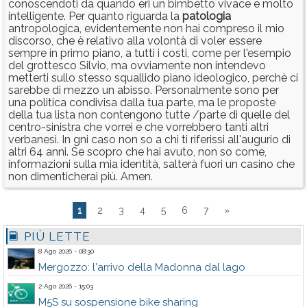
conoscendoti da quando eri un bimbetto vivace e molto
intelligente. Per quanto riguarda la
patologia
antropologica, evidentemente non hai compreso il mio
discorso, che è relativo alla volontà di voler essere
sempre in primo piano, a tutti i costi, come per l'esempio
del grottesco Silvio, ma ovviamente non intendevo
metterti sullo stesso squallido piano ideologico, perchè ci
sarebbe di mezzo un abisso. Personalmente sono per
una politica condivisa dalla tua parte, ma le proposte
della tua lista non contengono tutte /parte di quelle del
centro-sinistra che vorrei e che vorrebbero tanti altri
verbanesi. In gni caso non so a chi ti riferissi all'augurio di
altri 64 anni. Se scopro che hai avuto, non so come,
informazioni sulla mia identità, salterà fuori un casino che
non dimenticherai più. Amen.
1
2
3
4
5
6
7
»
PIÙ LETTE
8 Ago 2026 - 08:30
Mergozzo: l'arrivo della Madonna dal lago
2 Ago 2026 - 15:03
M5S su sospensione bike sharing