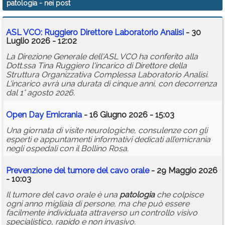
patologia
- nei post
Calendario
ASL VCO: Ruggiero Direttore Laboratorio Analisi
- 30
Annunci
Luglio 2026 - 12:02
La Direzione Generale dell'ASL VCO ha conferito alla
Dott.ssa Tina Ruggiero l'incarico di Direttore della
Struttura Organizzativa Complessa Laboratorio Analisi.
L'incarico avrà una durata di cinque anni, con decorrenza
dal 1° agosto 2026.
Open Day Emicrania
- 16 Giugno 2026 - 15:03
Una giornata di visite neurologiche, consulenze con gli
esperti e appuntamenti informativi dedicati all’emicrania
negli ospedali con il Bollino Rosa.
Prevenzione del tumore del cavo orale
- 29 Maggio 2026
- 10:03
Il tumore del cavo orale è una
patologia
che colpisce
ogni anno migliaia di persone, ma che può essere
facilmente individuata attraverso un controllo visivo
specialistico, rapido e non invasivo.