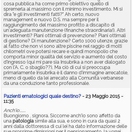
cosa pubblica ha come primo obiettivo quello di
spremerla al massimo con il minimo investimento. Mi si
dira "e gli investimenti fatti?" Ah certo, nuovo
management e nuovo D.S. ma sempre per il
raggiungimento del massimo profitto a discapito di
un'adeguata manutenzione (finanche straordinaria!). Altri
investimenti? Piani ottimali di prevenzione? Piani ottimali
di gestione? Di manutenzione? Certo 1000 utenze, grazie
al fatto che non vi sono altre piscine nel raggio di molti
chilometri ove potersi recare e quindi monopolio che
comporta minor qualità del servizio e aumento del costo
d'ingresso (qui mi pare sia Insubrika a non aver dialogato
con l'A. C. o sbaglio??). Ma ciò di cui si preoccupa
primariamente Insubrika è il danno d'immagine arrecatole,
meno di quello da lei arrecato alla Comunità verbanese
da una conduzione tanto professionale.
Pazienti ematologici quale destino?
- 23 Maggio 2015 -
11:35
Anch'io.......
Buongiorno , signora. Siccome anch'io sono affetto da
una
patologia
simile alla sua, e sono in cura da quasi 2
anni dalla dottoressa di cui lei ha dato informazione delle
sue prossime dimissioni per il pensionamento, la vorrei