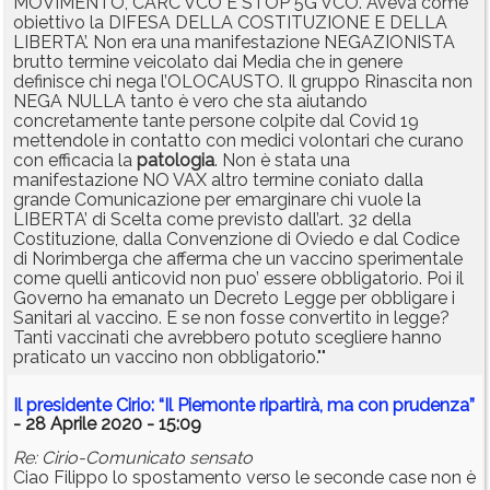
MOVIMENTO, CARC VCO E STOP 5G VCO. Aveva come
obiettivo la DIFESA DELLA COSTITUZIONE E DELLA
LIBERTA’. Non era una manifestazione NEGAZIONISTA
brutto termine veicolato dai Media che in genere
definisce chi nega l’OLOCAUSTO. Il gruppo Rinascita non
NEGA NULLA tanto è vero che sta aiutando
concretamente tante persone colpite dal Covid 19
mettendole in contatto con medici volontari che curano
con efficacia la
patologia
. Non è stata una
manifestazione NO VAX altro termine coniato dalla
grande Comunicazione per emarginare chi vuole la
LIBERTA’ di Scelta come previsto dall’art. 32 della
Costituzione, dalla Convenzione di Oviedo e dal Codice
di Norimberga che afferma che un vaccino sperimentale
come quelli anticovid non puo’ essere obbligatorio. Poi il
Governo ha emanato un Decreto Legge per obbligare i
Sanitari al vaccino. E se non fosse convertito in legge?
Tanti vaccinati che avrebbero potuto scegliere hanno
praticato un vaccino non obbligatorio.""
Il presidente Cirio: “Il Piemonte ripartirà, ma con prudenza”
- 28 Aprile 2020 - 15:09
Re: Cirio-Comunicato sensato
Ciao Filippo lo spostamento verso le seconde case non è