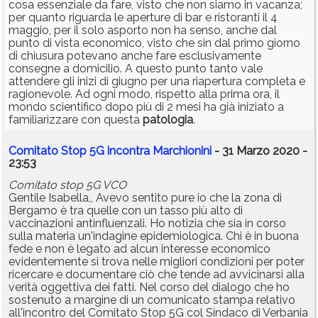
cosa essenziale da fare, visto che non siamo in vacanza;
per quanto riguarda le aperture di bar e ristoranti il 4
maggio, per il solo asporto non ha senso, anche dal
punto di vista economico, visto che sin dal primo giorno
di chiusura potevano anche fare esclusivamente
consegne a domicilio. A questo punto tanto vale
attendere gli inizi di giugno per una riapertura completa e
ragionevole. Ad ogni modo, rispetto alla prima ora, il
mondo scientifico dopo più di 2 mesi ha già iniziato a
familiarizzare con questa
patologia
.
Comitato Stop 5G incontra Marchionini
- 31 Marzo 2020 -
23:53
Comitato stop 5G VCO
Gentile Isabella,, Avevo sentito pure io che la zona di
Bergamo è tra quelle con un tasso più alto di
vaccinazioni antinfluenzali. Ho notizia che sia in corso
sulla materia un'indagine epidemiologica. Chi è in buona
fede e non è legato ad alcun interesse economico
evidentemente si trova nelle migliori condizioni per poter
ricercare e documentare ciò che tende ad avvicinarsi alla
verità oggettiva dei fatti. Nel corso del dialogo che ho
sostenuto a margine di un comunicato stampa relativo
all'incontro del Comitato Stop 5G col Sindaco di Verbania