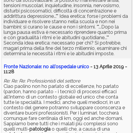
sono da sottovalutare. Si possono manifestare ansia,
tensioni muscolari, inquietudine, insonnia, nervosismo,
disturbi psicosomatici, difficoltà di concentrazione e
addirittura depressione..."" Idea eretica: forse i problemi da
individuare e risolvere stanno nella scuola e non nei
bambini; si curano le cause e non i sintomi. ""...Dopo la
lunga pausa estiva è necessario riprendere quanto prima
e con gradualità i ritmi e le abitudini quotidiane...""
Seconda idea eretica: necessario per chi? Si potrebbe,
magari prima della fine del terzo millennio, esaminare chi
determina le necessità i ritmi e le abitudini imposte.
Fronte Nazionale: no all'ospedale unico
- 13 Aprile 2019 -
11:28
Re: Re: Re: Professionisti del settore
Ciao paolino non ho parlato di eccellenze, ho parlato
(pardon, hanno parlato - i tecnici) di processi efficaci
all'interno di un contesto globale ed unico che conta
tutte le specialità. I medici, anche queli mediocri, in un
contesto del genere potranno sviluppare coonscenza e
diventare buoni professionisti. Per i luminari, toccherà
comunque fare centinaia di km, oggi ed anche domani.
Sappiamo bene tutti che i malati più complessi sono
quelli multi-
patologia
o quelli che, a causa di una