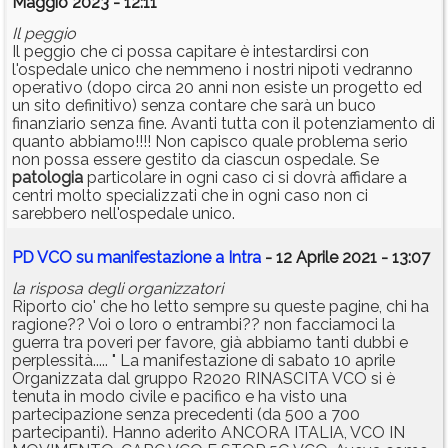
Maggio 2023 - 12:11
Il peggio
Il peggio che ci possa capitare è intestardirsi con
l'ospedale unico che nemmeno i nostri nipoti vedranno
operativo (dopo circa 20 anni non esiste un progetto ed
un sito definitivo) senza contare che sarà un buco
finanziario senza fine. Avanti tutta con il potenziamento di
quanto abbiamo!!!! Non capisco quale problema serio
non possa essere gestito da ciascun ospedale. Se
patologia
particolare in ogni caso ci si dovrà affidare a
centri molto specializzati che in ogni caso non ci
sarebbero nell'ospedale unico.
PD VCO su manifestazione a Intra
- 12 Aprile 2021 - 13:07
la risposa degli organizzatori
Riporto cio' che ho letto sempre su queste pagine, chi ha
ragione?? Voi o loro o entrambi?? non facciamoci la
guerra tra poveri per favore, già abbiamo tanti dubbi e
perplessità..... " La manifestazione di sabato 10 aprile
Organizzata dal gruppo R2020 RINASCITA VCO si è
tenuta in modo civile e pacifico e ha visto una
partecipazione senza precedenti (da 500 a 700
partecipanti). Hanno aderito ANCORA ITALIA, VCO IN