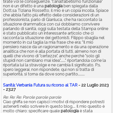
tirate voi le conseguenze. "l'analfabetismo funzionale"
non è un difetto è una
patologia
ben spiegata dalla
Dott.sa Tiziana Rossetto, il mio è un copia incolla. Spiace
che abbia fatto più effetto delle considerazioni di un
professionista, parlo di Gianluca, che ha raccontato la
situazione drammatica con cui dobbiamo convivere
parlando di sanità, oggi sulla testata della Stampa online
è stato pubblicato un interessante articolo che ci
racconta la situazione dei gettonisti. Filippo sbaglia nel
momento in cui taglia la mia frase che era: "Il mio
pensiero nasce da un ragionamento e da una operazione
analitica che non è alla portata di tutti, almeno non di
quelli che vivono di "certezze", anche perchè "solo gli
stupidi non cambiano mai idea"......." riportandola come la
riportata lui la stravolge e ne cambia il significato. P.s.
spero leggerai, non rispondete, qui non si tratta di
superiorità, si torna da dove sono partito.........
Sanità: Verbania Futura su ricorso al TAR
- 22 Luglio 2023
- 23:27
Re: Re: Re: Parole parole parole
Ciao ghiffa se non capisci i motivi di rispondere potresti
astenerti nello scrivere in questo blog.... Il mio quesito è
molto chiaro: specificare quale
patologia
è stata