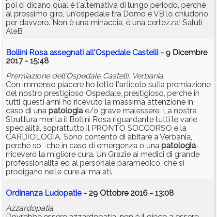
poi ci dicano qual è l'alternativa di lungo periodo, perchè
al prossimo giro, un'ospedale tra Domo e VB lo chiudono
per davvero. Non è una minaccia, è una certezza! Saluti
AleB
Bollini Rosa assegnati all'Ospedale Castelli
- 9 Dicembre
2017 - 15:48
Premiazione dell'Ospedale Castelli, Verbania
Con immenso piacere ho letto l'articolo sulla premiazione
del nostro prestigioso Ospedale, prestigioso, perché in
tutti questi anni ho ricevuto la massima attenzione in
caso di una
patologia
e/o grave malessere. La nostra
Struttura merita il Bollini Rosa riguardante tutti le varie
specialità, soprattutto il PRONTO SOCCORSO e la
CARDIOLOGIA. Sono contento di abitare a Verbania,
perché so -che in caso di emergenza o una
patologia
-
rriceverò la migliore cura. Un Grazie ai medici di grande
professionalita ed al personale paramedico, che si
prodigano nelle cure ai malati.
Ordinanza Ludopatie
- 29 Ottobre 2016 - 13:08
Azzardopatia
Dovrebbe essere azzardopatia, non è il gioco a essere