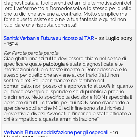
diagnosticata ai tuoi parenti ed amici e le motivazioni del
loro trasferimento a Domodossola e lo stesso per quello
che tu dici che avviene al contrario. Molto semplice ma
forse questo esiste solo nella tua fantasia e quindi non
puoi dare una risposta concreta!!!
Sanità: Verbania Futura su ricorso al TAR
- 22 Luglio 2023
- 15:14
Re: Parole parole parole
Ciao ghiffa innanzi tutto devi essere chiaro nel senso di
specificare quale
patologia
è stata diagnosticata e le
motivazioni del loro trasferimento a Domodossola e lo
stesso per quello che avviene al contrario (fatti non
sentito dire). Poi, per rimanere nell'ambito del
comunicato, non posso che approvarlo al 100% in quanto
è il tipico esempio di spendere soldi pubblici a proprio
piacimento. Nello specifico la decisione NON rispecchia il
pensiero di tutti i cittadini per cui NON sono d'accordo a
spendere soldi anche MIEI ed infine sono stati richiesti
preventivi a diversi Avvocati o l'incarico è stato affidato a
chi è simpatico a questa amministrazione?
Verbania Futura: soddisfazione per gli ospedali
- 10