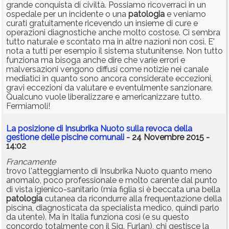
grande conquista di civiltà. Possiamo ricoverraci in un
ospedale per un incidente o una
patologia
e veniamo
curati gratuitamente ricevendo un insieme di cure e
operazioni diagnostiche anche molto costose. Ci sembra
tutto naturale e scontato ma in altre nazioni non così. E'
nota a tutti per esempio il sistema stutunitense. Non tutto
funziona ma bisoga anche dire che varie errori e
malversazioni vengono diffusi come notizie nei canale
mediatici in quanto sono ancora considerate eccezioni,
gravi eccezioni da valutare e eventulmente sanzionare.
Qualcuno vuole liberalizzare e americanizzare tutto.
Fermiamoli!
La posizione di Insubrika Nuoto sulla revoca della
gestione delle piscine comunali
- 24 Novembre 2015 -
14:02
Francamente
trovo l'atteggiamento di Insubrika Nuoto quanto meno
anomalo, poco professionale e molto carente dal punto
di vista igienico-sanitario (mia figlia si è beccata una bella
patologia
cutanea da ricondurre alla frequentazione della
piscina, diagnosticata da specialista medico, quindi parlo
da utente). Ma in Italia funziona così (e su questo
concordo totalmente con il Sig. Furlan), chi gestisce la