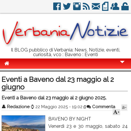
Il BLOG pubblico di Verbania: News, Notizie, eventi,
curiosità, vco : Baveno : Eventi
Cronaca
Eventi a Baveno dal 23 maggio al 2
Politica
giugno
Sport
Eventi a Baveno dal 23 maggio al 2 giugno 2025.
👤
Eventi
Redazione
⌚
22 Maggio 2025 - 19:02
Commenta
a-
+
Info Utili
BAVENO BY NIGHT
Venerdì 23 e 30 maggio, sabato 24
Rubriche