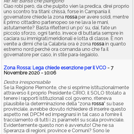
Re: Re: Baristi che piangono
Ciao robi però, da che pulpito vien la predica, direi proprio
uno scontro tra titani: chissà, forse in Campania il
governatore chiede la zona
rossa
per avere soldi, mentre
il primo cittadino partenopeo se ne lava le mani,
astutamente? Basta rifletterci un po' su, dai, fate un
piccolo sforzo, ogni tanto, invece di buttarla sempre in
caciara su immigrati,meridionali e lotta di classe. E non
venite a dirmi che la Calabria ora è zona
rossa
in quanto
estremo nord perché ora comanda uno che fa il
governatore per caso, in stile para-legaiolo.
Zona Rossa: Lega chiede esenzione per il VCO
- 7
Novembre 2020 - 10:06
Destra irresponsabile
Se la Regione Piemonte, che si esprime istituzionalmente
attraverso il proprio Presidente CIRIO, il SOLO titolato a
tenere i rapporti istituzionali col governo, riteneva
plausibile la determinazione della “zona
rossa
” su base
provinciale, avrebbe dovuto richiedere di inserire questo
aspetto nel DPCM ed impegnarsi in tal caso a fornire il
tracciamento di tutti i 21 parametri su scala provinciale.
Evidentemente questo non è avvenuto! Che ne sa
Speranza di regioni, province e Comuni? Sono le