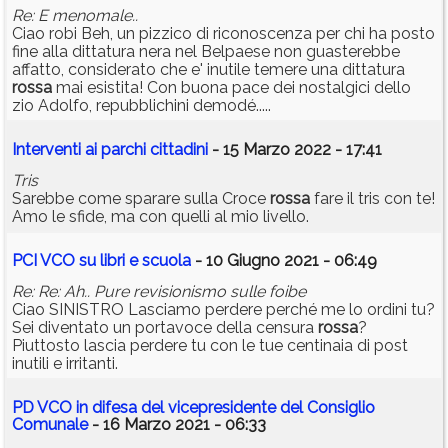
Re: E menomale..
Ciao robi Beh, un pizzico di riconoscenza per chi ha posto
fine alla dittatura nera nel Belpaese non guasterebbe
affatto, considerato che e' inutile temere una dittatura
rossa
mai esistita! Con buona pace dei nostalgici dello
zio Adolfo, repubblichini demodé.....
Interventi ai parchi cittadini
- 15 Marzo 2022 - 17:41
Tris
Sarebbe come sparare sulla Croce
rossa
fare il tris con te!
Amo le sfide, ma con quelli al mio livello.
PCI VCO su libri e scuola
- 10 Giugno 2021 - 06:49
Re: Re: Ah.. Pure revisionismo sulle foibe
Ciao SINISTRO Lasciamo perdere perché me lo ordini tu?
Sei diventato un portavoce della censura
rossa
?
Piuttosto lascia perdere tu con le tue centinaia di post
inutili e irritanti.
PD VCO in difesa del vicepresidente del Consiglio
Comunale
- 16 Marzo 2021 - 06:33