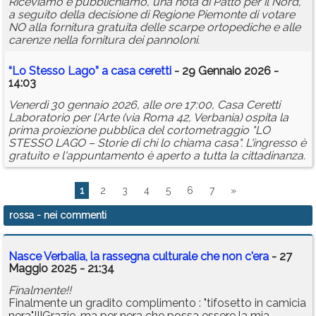
Riceviamo e pubblichiamo, una nota di Patto per il Nord,
a seguito della decisione di Regione Piemonte di votare
NO alla fornitura gratuita delle scarpe ortopediche e alle
carenze nella fornitura dei pannoloni.
“Lo Stesso Lago” a casa ceretti
- 29 Gennaio 2026 -
14:03
Venerdì 30 gennaio 2026, alle ore 17:00, Casa Ceretti
Laboratorio per l'Arte (via Roma 42, Verbania) ospita la
prima proiezione pubblica del cortometraggio "LO
STESSO LAGO – Storie di chi lo chiama casa". L'ingresso è
gratuito e l'appuntamento è aperto a tutta la cittadinanza.
1
2
3
4
5
6
7
»
rossa
- nei commenti
Nasce Verbalia, la rassegna culturale che non c'era
- 27
Maggio 2025 - 21:34
Finalmente!!
Finalmente un gradito complimento : "tifosetto in camicia
nera"!!!Grazie, ma per nera che possa essere la mia