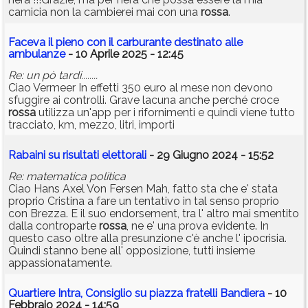
camicia non la cambierei mai con una
rossa
.
Faceva il pieno con il carburante destinato alle
ambulanze
- 10 Aprile 2025 - 12:45
Re: un pò tardi........
Ciao Vermeer In effetti 350 euro al mese non devono
sfuggire ai controlli. Grave lacuna anche perché croce
rossa
utilizza un'app per i rifornimenti e quindi viene tutto
tracciato, km, mezzo, litri, importi
Rabaini su risultati elettorali
- 29 Giugno 2024 - 15:52
Re: matematica politica
Ciao Hans Axel Von Fersen Mah, fatto sta che e' stata
proprio Cristina a fare un tentativo in tal senso proprio
con Brezza. E il suo endorsement, tra l' altro mai smentito
dalla controparte
rossa
, ne e' una prova evidente. In
questo caso oltre alla presunzione c'è anche l' ipocrisia.
Quindi stanno bene all' opposizione, tutti insieme
appassionatamente.
Quartiere Intra, Consiglio su piazza fratelli Bandiera
- 10
Febbraio 2024 - 14:59