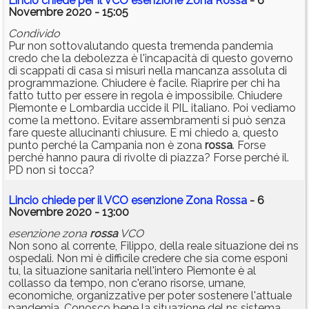
Lincio chiede per il VCO esenzione Zona Rossa
- 6
Novembre 2020 - 15:05
Condivido
Pur non sottovalutando questa tremenda pandemia
credo che la debolezza è l'incapacità di questo governo
di scappati di casa si misuri nella mancanza assoluta di
programmazione. Chiudere è facile. Riaprire per chi ha
fatto tutto per essere in regola è impossibile. Chiudere
Piemonte e Lombardia uccide il PIL italiano. Poi vediamo
come la mettono. Evitare assembramenti si può senza
fare queste allucinanti chiusure. E mi chiedo a, questo
punto perché la Campania non è zona
rossa
. Forse
perché hanno paura di rivolte di piazza? Forse perché il.
PD non si tocca?
Lincio chiede per il VCO esenzione Zona Rossa
- 6
Novembre 2020 - 13:00
esenzione zona
rossa
VCO
Non sono al corrente, Filippo, della reale situazione dei ns
ospedali. Non mi è difficile credere che sia come esponi
tu, la situazione sanitaria nell'intero Piemonte è al
collasso da tempo, non c'erano risorse, umane,
economiche, organizzative per poter sostenere l'attuale
pandemia. Conosco bene la situazione del ns sistema