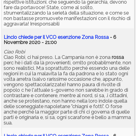
rispettive istituzioni, che seguendo la gerarchia, devono
fare da portavoce! State, come al solito,
strumentalizzando la serietà della situazione, e come se
non bastasse promuovete manifestazioni con il rischio di
aggravarla! Irresponsabili
Lincio chiede per il VCO esenzione Zona Rossa
- 6
Novembre 2020 - 21:00
Ciao Robi
Ciao Robi, ci hai preso. La Campania non è zona
rossa
perc hè i dati da là provenienti, omlto probabilmente, non
sono realistici. M;a soprattutto perchè essendo una delle
regioni in cui la malavita la fa da padrona e lo stato ogni
volta arretra (salvo rarissime occasione che, appunto,
vengono spettacolarizzate) hanno paura di rivolte di
popolo c he l'attuale s-governo non sarebbe in grado di
contrastare e contenere, mentre al nord, si sa, .i cittadini,
anche se protestano, non hanno nella loro indole quella
delle sceneggiate napoletane "chiagni e fotti". O forse
anche perchè la maggior parte di chi ci governa di quelle
parti è originaria e, si sa, ogni scarafone è bello a mamma
sua.