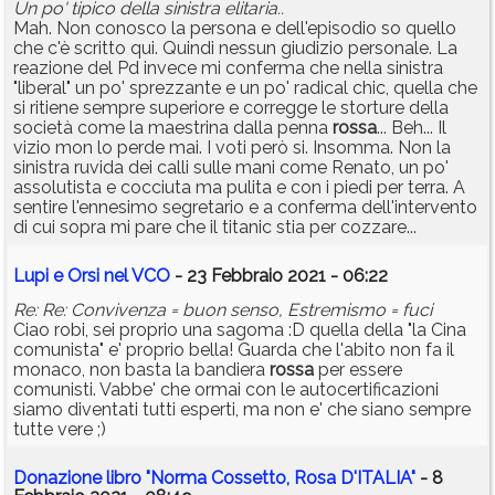
Un po' tipico della sinistra elitaria..
Mah. Non conosco la persona e dell'episodio so quello
che c'è scritto qui. Quindi nessun giudizio personale. La
reazione del Pd invece mi conferma che nella sinistra
"liberal" un po' sprezzante e un po' radical chic, quella che
si ritiene sempre superiore e corregge le storture della
società come la maestrina dalla penna
rossa
... Beh... Il
vizio mon lo perde mai. I voti però si. Insomma. Non la
sinistra ruvida dei calli sulle mani come Renato, un po'
assolutista e cocciuta ma pulita e con i piedi per terra. A
sentire l'ennesimo segretario e a conferma dell'intervento
di cui sopra mi pare che il titanic stia per cozzare...
Lupi e Orsi nel VCO
- 23 Febbraio 2021 - 06:22
Re: Re: Convivenza = buon senso, Estremismo = fuci
Ciao robi, sei proprio una sagoma :D quella della "la Cina
comunista" e' proprio bella! Guarda che l'abito non fa il
monaco, non basta la bandiera
rossa
per essere
comunisti. Vabbe' che ormai con le autocertificazioni
siamo diventati tutti esperti, ma non e' che siano sempre
tutte vere ;)
Donazione libro "Norma Cossetto, Rosa D'ITALIA"
- 8