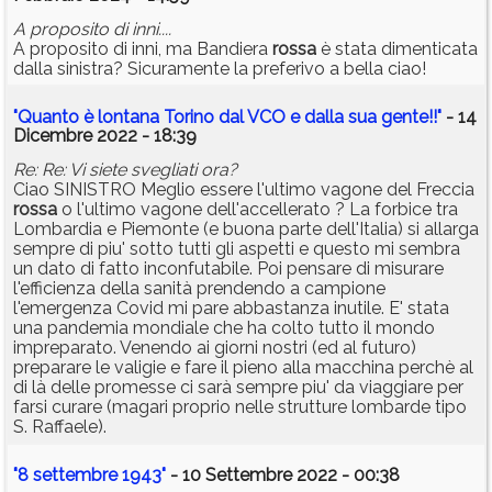
A proposito di inni....
A proposito di inni, ma Bandiera
rossa
è stata dimenticata
dalla sinistra? Sicuramente la preferivo a bella ciao!
"Quanto è lontana Torino dal VCO e dalla sua gente!!"
- 14
Dicembre 2022 - 18:39
Re: Re: Vi siete svegliati ora?
Ciao SINISTRO Meglio essere l'ultimo vagone del Freccia
rossa
o l'ultimo vagone dell'accellerato ? La forbice tra
Lombardia e Piemonte (e buona parte dell'Italia) si allarga
sempre di piu' sotto tutti gli aspetti e questo mi sembra
un dato di fatto inconfutabile. Poi pensare di misurare
l'efficienza della sanità prendendo a campione
l'emergenza Covid mi pare abbastanza inutile. E' stata
una pandemia mondiale che ha colto tutto il mondo
impreparato. Venendo ai giorni nostri (ed al futuro)
preparare le valigie e fare il pieno alla macchina perchè al
di là delle promesse ci sarà sempre piu' da viaggiare per
farsi curare (magari proprio nelle strutture lombarde tipo
S. Raffaele).
"8 settembre 1943"
- 10 Settembre 2022 - 00:38