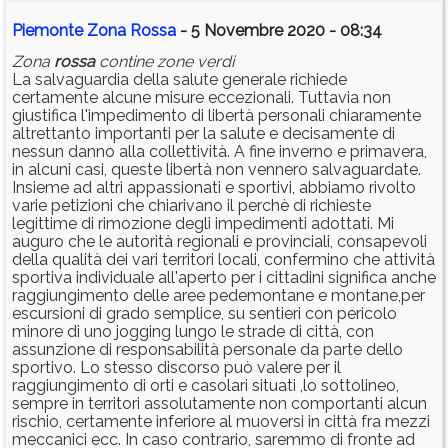
Piemonte Zona Rossa
- 5 Novembre 2020 - 08:34
Zona
rossa
contine zone verdi
La salvaguardia della salute generale richiede
certamente alcune misure eccezionali. Tuttavia non
giustifica l'impedimento di libertà personali chiaramente
altrettanto importanti per la salute e decisamente di
nessun danno alla collettività. A fine inverno e primavera,
in alcuni casi, queste libertà non vennero salvaguardate.
Insieme ad altri appassionati e sportivi, abbiamo rivolto
varie petizioni che chiarivano il perchè di richieste
legittime di rimozione degli impedimenti adottati. Mi
auguro che le autorità regionali e provinciali, consapevoli
della qualità dei vari territori locali, confermino che attività
sportiva individuale all'aperto per i cittadini significa anche
raggiungimento delle aree pedemontane e montane,per
escursioni di grado semplice, su sentieri con pericolo
minore di uno jogging lungo le strade di città, con
assunzione di responsabilità personale da parte dello
sportivo. Lo stesso discorso può valere per il
raggiungimento di orti e casolari situati ,lo sottolineo,
sempre in territori assolutamente non comportanti alcun
rischio, certamente inferiore al muoversi in città fra mezzi
meccanici ecc. In caso contrario, saremmo di fronte ad