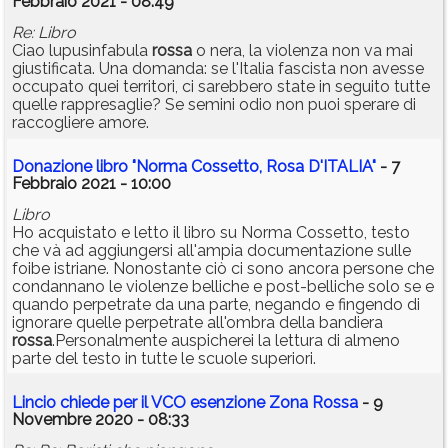
Febbraio 2021 - 08:49
Re: Libro
Ciao lupusinfabula
rossa
o nera, la violenza non va mai
giustificata. Una domanda: se l'Italia fascista non avesse
occupato quei territori, ci sarebbero state in seguito tutte
quelle rappresaglie? Se semini odio non puoi sperare di
raccogliere amore.
Donazione libro "Norma Cossetto, Rosa D'ITALIA"
- 7
Febbraio 2021 - 10:00
Libro
Ho acquistato e letto il libro su Norma Cossetto, testo
che và ad aggiungersi all'ampia documentazione sulle
foibe istriane. Nonostante ciò ci sono ancora persone che
condannano le violenze belliche e post-belliche solo se e
quando perpetrate da una parte, negando e fingendo di
ignorare quelle perpetrate all'ombra della bandiera
rossa
.Personalmente auspicherei la lettura di almeno
parte del testo in tutte le scuole superiori.
Lincio chiede per il VCO esenzione Zona Rossa
- 9
Novembre 2020 - 08:33