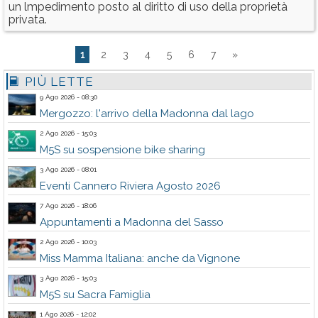
un lmpedimento posto al diritto di uso della proprietà
privata.
1
2
3
4
5
6
7
»
PIÙ LETTE
9 Ago 2026 - 08:30
Mergozzo: l'arrivo della Madonna dal lago
2 Ago 2026 - 15:03
M5S su sospensione bike sharing
3 Ago 2026 - 08:01
Eventi Cannero Riviera Agosto 2026
7 Ago 2026 - 18:06
Appuntamenti a Madonna del Sasso
2 Ago 2026 - 10:03
Miss Mamma Italiana: anche da Vignone
3 Ago 2026 - 15:03
M5S su Sacra Famiglia
1 Ago 2026 - 12:02