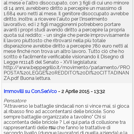
al mese e l'altro disoccupato, con 3 figli di cui uno minore
di 14 anni, avrebbero diritto a percepire un massimo di
1.684 euro netti al mese. Il genitore disoccupato avrebbe
diritto, inoltre, a ricevere l'aiuto per l'inserimento
lavorativo, ed i 2 figli maggiorenni potrebbero portare
avanti i propri studi avendo diritto a percepire la propria
quota sul reddito; - un single che perde improvvisamente
il lavoro piuttosto che ritrovarsi nella più totale
disperazione avrebbe diritto a percepire 780 euro netti al
mese finché non trova un altro lavoro. Tutto ciò che ho
scritto è facilmente verificabile visionando il Disegno di
Legge nr.1148 del Senato - XVII legislatura:
http://www.beppegrillo.it/movimento/parlamento/PRO
POSTA%20LEGGE%20REDDITO%20DI%20CITTADINAN
ZA.pdf Buona lettura.
Immovilli su Con.Ser.Vco
- 2 Aprile 2015 - 13:32
Pensatore
"Attraverso le battaglie sindacali non si vince mai, si gioca
al ribasso fino ad accontentarsi delle briciole. Sono
sempre battaglie organizzate a tavolino" Chi si
accontenta delle briciole ? Lei qui parla di collusione tra
rappresentanti delle
rsu
che fanno le trattative di
secondo livello (dunque lavoratori di quella azienda) e la