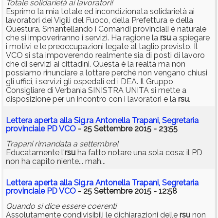
Totale solidarietà ai lavoratori!
Esprimo la mia totale ed incondizionata solidarietà ai
lavoratori dei Vigili del Fuoco, della Prefettura e della
Questura. Smantellando i Comandi provinciali è naturale
che si impoveriranno i servizi. Ha ragione la
rsu
a spiegare
i motivi e le preoccupazioni legate al taglio previsto. Il
VCO si sta impoverendo realmente sia di posti di lavoro
che di servizi ai cittadini. Questa è la realtà ma non
possiamo rinunciare a lottare perchè non vengano chiusi
gli uffici, i servizi gli ospedali ed i DEA. Il Gruppo
Consigliare di Verbania SINISTRA UNITA si mette a
disposizione per un incontro con i lavoratori e la
rsu
.
Lettera aperta alla Sig.ra Antonella Trapani, Segretaria
provinciale PD VCO
- 25 Settembre 2015 - 23:55
Trapani rimandata a settembre!
Educatamente l'
rsu
ha fatto notare una sola cosa: il PD
non ha capito niente... mah...
Lettera aperta alla Sig.ra Antonella Trapani, Segretaria
provinciale PD VCO
- 25 Settembre 2015 - 12:58
Quando si dice essere coerenti
Assolutamente condivisibili le dichiarazioni delle
rsu
non