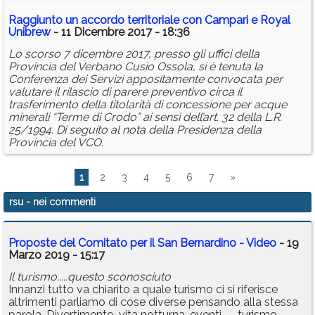
Raggiunto un accordo territoriale con Campari e Royal
Unibrew
- 11 Dicembre 2017 - 18:36
Lo scorso 7 dicembre 2017, presso gli uffici della
Provincia del Verbano Cusio Ossola, si è tenuta la
Conferenza dei Servizi appositamente convocata per
valutare il rilascio di parere preventivo circa il
trasferimento della titolarità di concessione per acque
minerali “Terme di Crodo” ai sensi dell’art. 32 della L.R.
25/1994. Di seguito al nota della Presidenza della
Provincia del VCO.
1
2
3
4
5
6
7
»
rsu
- nei commenti
Proposte del Comitato per il San Bernardino - Video
- 19
Marzo 2019 - 15:17
Il turismo.....questo sconosciuto
Innanzi tutto va chiarito a quale turismo ci si riferisce
altrimenti parliamo di cose diverse pensando alla stessa
parola. Divertimento, vita notturna, eventi……...turismo