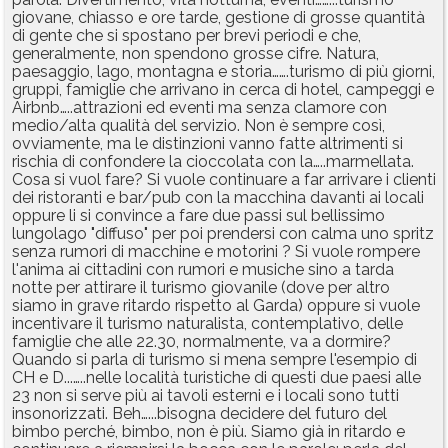
giovane, chiasso e ore tarde, gestione di grosse quantità
di gente che si spostano per brevi periodi e che,
generalmente, non spendono grosse cifre. Natura,
paesaggio, lago, montagna e storia…….turismo di più giorni,
gruppi, famiglie che arrivano in cerca di hotel, campeggi e
Airbnb…..attrazioni ed eventi ma senza clamore con
medio/alta qualità del servizio. Non è sempre così,
ovviamente, ma le distinzioni vanno fatte altrimenti si
rischia di confondere la cioccolata con la…..marmellata.
Cosa si vuol fare? Si vuole continuare a far arrivare i clienti
dei ristoranti e bar/pub con la macchina davanti ai locali
oppure li si convince a fare due passi sul bellissimo
lungolago "diffuso" per poi prendersi con calma uno spritz
senza rumori di macchine e motorini ? Si vuole rompere
l'anima ai cittadini con rumori e musiche sino a tarda
notte per attirare il turismo giovanile (dove per altro
siamo in grave ritardo rispetto al Garda) oppure si vuole
incentivare il turismo naturalista, contemplativo, delle
famiglie che alle 22.30, normalmente, va a dormire?
Quando si parla di turismo si mena sempre l'esempio di
CH e D...…..nelle località turistiche di questi due paesi alle
23 non si serve più ai tavoli esterni e i locali sono tutti
insonorizzati. Beh…...bisogna decidere del futuro del
bimbo perché, bimbo, non è più. Siamo già in ritardo e