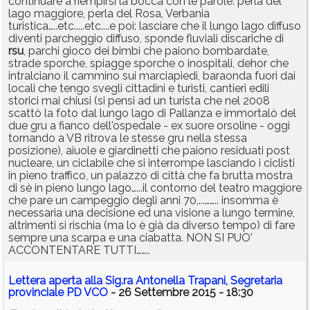
continuare a riempirsi la bocca con le parole: perla del
lago maggiore, perla del Rosa, Verbania
turistica…..etc.....etc....e poi: lasciare che il lungo lago diffuso
diventi parcheggio diffuso, sponde fluviali discariche di
rsu
, parchi gioco dei bimbi che paiono bombardate,
strade sporche, spiagge sporche o inospitali, dehor che
intralciano il cammino sui marciapiedi, baraonda fuori dai
locali che tengo svegli cittadini e turisti, cantieri edili
storici mai chiusi (si pensi ad un turista che nel 2008
scattò la foto dal lungo lago di Pallanza e immortalò del
due gru a fianco dell'ospedale - ex suore orsoline - oggi
tornando a VB ritrova le stesse gru nella stessa
posizione), aiuole e giardinetti che paiono residuati post
nucleare, un ciclabile che si interrompe lasciando i ciclisti
in pieno traffico, un palazzo di città che fa brutta mostra
di sè in pieno lungo lago…...il contorno del teatro maggiore
che pare un campeggio degli anni 70,...…….. insomma è
necessaria una decisione ed una visione a lungo termine,
altrimenti si rischia (ma lo è già da diverso tempo) di fare
sempre una scarpa e una ciabatta. NON SI PUO'
ACCONTENTARE TUTTI……..
Lettera aperta alla Sig.ra Antonella Trapani, Segretaria
provinciale PD VCO
- 26 Settembre 2015 - 18:30