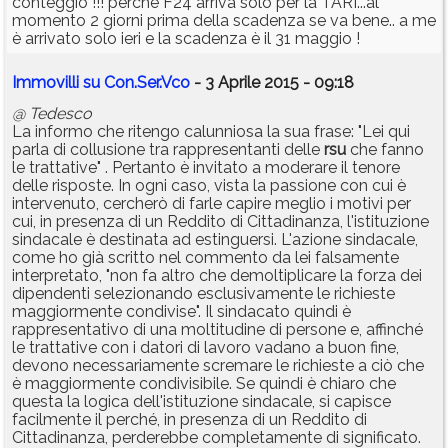
conteggio !!! perché F24 arriva solo per la TARI...al
momento 2 giorni prima della scadenza se va bene.. a me
è arrivato solo ieri e la scadenza è il 31 maggio !
Immovilli su Con.Ser.Vco
- 3 Aprile 2015 - 09:18
@ Tedesco
La informo che ritengo calunniosa la sua frase: "Lei qui
parla di collusione tra rappresentanti delle
rsu
che fanno
le trattative" . Pertanto è invitato a moderare il tenore
delle risposte. In ogni caso, vista la passione con cui è
intervenuto, cercherò di farle capire meglio i motivi per
cui, in presenza di un Reddito di Cittadinanza, l'istituzione
sindacale è destinata ad estinguersi. L'azione sindacale,
come ho già scritto nel commento da lei falsamente
interpretato, "non fa altro che demoltiplicare la forza dei
dipendenti selezionando esclusivamente le richieste
maggiormente condivise". Il sindacato quindi è
rappresentativo di una moltitudine di persone e, affinché
le trattative con i datori di lavoro vadano a buon fine,
devono necessariamente scremare le richieste a ciò che
è maggiormente condivisibile. Se quindi è chiaro che
questa la logica dell'istituzione sindacale, si capisce
facilmente il perché, in presenza di un Reddito di
Cittadinanza, perderebbe completamente di significato.