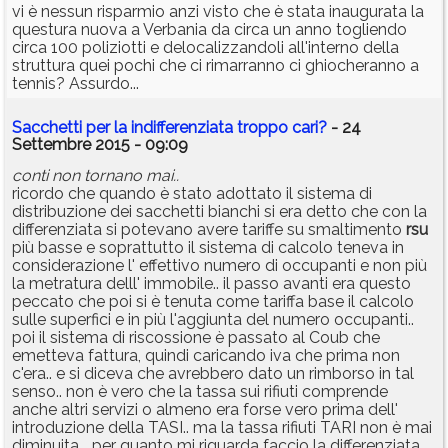
vi è nessun risparmio anzi visto che è stata inaugurata la
questura nuova a Verbania da circa un anno togliendo
circa 100 poliziotti e delocalizzandoli all'interno della
struttura quei pochi che ci rimarranno ci ghiocheranno a
tennis? Assurdo...
Sacchetti per la indifferenziata troppo cari?
- 24
Settembre 2015 - 09:09
conti non tornano mai..
ricordo che quando è stato adottato il sistema di
distribuzione dei sacchetti bianchi si era detto che con la
differenziata si potevano avere tariffe su smaltimento
rsu
più basse e soprattutto il sistema di calcolo teneva in
considerazione l' effettivo numero di occupanti e non più
la metratura delll' immobile.. il passo avanti era questo
peccato che poi si è tenuta come tariffa base il calcolo
sulle superfici e in più l'aggiunta del numero occupanti..
poi il sistema di riscossione è passato al Coub che
emetteva fattura, quindi caricando iva che prima non
c'era.. e si diceva che avrebbero dato un rimborso in tal
senso.. non è vero che la tassa sui rifiuti comprende
anche altri servizi o almeno era forse vero prima dell'
introduzione della TASI.. ma la tassa rifiuti TARI non è mai
diminuita... per quanto mi riguarda faccio la differenziata