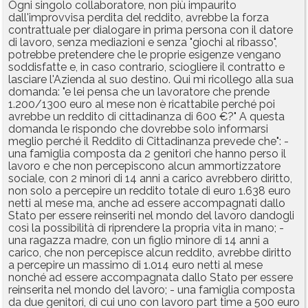
Ogni singolo collaboratore, non più impaurito
dall'improvvisa perdita del reddito, avrebbe la forza
contrattuale per dialogare in prima persona con il datore
di lavoro, senza mediazioni e senza "giochi al ribasso",
potrebbe pretendere che le proprie esigenze vengano
soddisfatte e, in caso contrario, sciogliere il contratto e
lasciare l'Azienda al suo destino. Qui mi ricollego alla sua
domanda: "e lei pensa che un lavoratore che prende
1.200/1300 euro al mese non è ricattabile perché poi
avrebbe un reddito di cittadinanza di 600 €?" A questa
domanda le rispondo che dovrebbe solo informarsi
meglio perché il Reddito di Cittadinanza prevede che": -
una famiglia composta da 2 genitori che hanno perso il
lavoro e che non percepiscono alcun ammortizzatore
sociale, con 2 minori di 14 anni a carico avrebbero diritto,
non solo a percepire un reddito totale di euro 1.638 euro
netti al mese ma, anche ad essere accompagnati dallo
Stato per essere reinseriti nel mondo del lavoro dandogli
così la possibilità di riprendere la propria vita in mano; -
una ragazza madre, con un figlio minore di 14 anni a
carico, che non percepisce alcun reddito, avrebbe diritto
a percepire un massimo di 1.014 euro netti al mese
nonché ad essere accompagnata dallo Stato per essere
reinserita nel mondo del lavoro; - una famiglia composta
da due genitori, di cui uno con lavoro part time a 500 euro