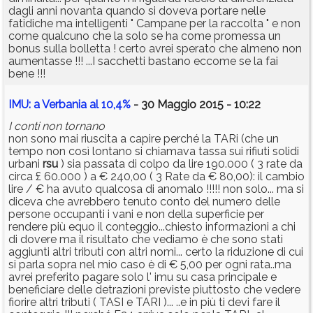
dagli anni novanta quando si doveva portare nelle
fatidiche ma intelligenti " Campane per la raccolta " e non
come qualcuno che la solo se ha come promessa un
bonus sulla bolletta ! certo avrei sperato che almeno non
aumentasse !!! ...I sacchetti bastano eccome se la fai
bene !!!
IMU: a Verbania al 10,4%
- 30 Maggio 2015 - 10:22
I conti non tornano
non sono mai riuscita a capire perché la TARi (che un
tempo non così lontano si chiamava tassa sui rifiuti solidi
urbani
rsu
) sia passata di colpo da lire 190.000 ( 3 rate da
circa £ 60.000 ) a € 240,00 ( 3 Rate da € 80,00): il cambio
lire / € ha avuto qualcosa di anomalo !!!!! non solo... ma si
diceva che avrebbero tenuto conto del numero delle
persone occupanti i vani e non della superficie per
rendere più equo il conteggio...chiesto informazioni a chi
di dovere ma il risultato che vediamo è che sono stati
aggiunti altri tributi con altri nomi... certo la riduzione di cui
si parla sopra nel mio caso è di € 5,00 per ogni rata..ma
avrei preferito pagare solo l' imu su casa principale e
beneficiare delle detrazioni previste piuttosto che vedere
fiorire altri tributi ( TASI e TARI )... ..e in più ti devi fare il