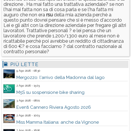
direzione . Ha mai fatto una trattativa aziendale? se non
l'hai mai fatta non sa di cosa parla e se l'ha fatta mi
auguro che non era
rsu
della mia azienda perchè a
questo punto dovrei pensare che si è messo d'accordo
Lei e gli altri con la direzione aziendale per fregare gli altri
lavoratori. Trattative personali ? e lei pensa che un
lavoratore che prende 1.200/1300 euro al mese non è
ricattabile perchè poi avrebbe un reddito di cittadinanza
di 600 €? e cosa facciamo ? dal contratto nazionale al
contratto personale?
PIÙ LETTE
9 Ago 2026 - 08:30
Mergozzo: l'arrivo della Madonna dal lago
2 Ago 2026 - 15:03
M5S su sospensione bike sharing
3 Ago 2026 - 08:01
Eventi Cannero Riviera Agosto 2026
2 Ago 2026 - 10:03
Miss Mamma Italiana: anche da Vignone
7 Ago 2026 - 18:06