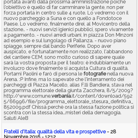
portata avanti dalla prossima amministrazione poichè
l'obiettivo è quello di far camminare la gente, non per
forza portarla in centro sulle 4 ruote. Lo vedremo con il
nuovo parcheggio a Suna e con quello a Fondotoce
Paese. Lo vedremo, finalmente direi, al Movicentro della
stazione.. - nuovi servizi igienici pubblici, spero vivamente
a pagamento. - nuovi arredi urbani, in piazza Don Minzoni
ad esempio e sul lungolago di Pallanza. - nuovo piano
spiagge, sempre dal bando Periferie. Dopo aver
auspicato, e fortunatamente non realizzato, l'abbandono
del cantiere CEM, sono molto curioso di sapere quale
sarà la vostra proposta per il teatro: è indubbiamente un
involucro dove finalmente si acquista Cultura di qualità.
Portami Paolini e farò di persona le
fotografie
nella nuova
Arena. :P Infine, ma lo sapevate che l'interramento dei
parcheggi di Piazza Macello, alias F.lli Bandiera, stava nel
programma elettorale della giunta Zacchera, 8/5/2009?
http://www.comune.
verbania
.it/content/download/592
5/66996/file/programma_elettorale_stesura_definitiva_
852009.pdf Chissà perchè ora la stessa fazione politica si
scontra con la stessa idea...misteri della demagogia.
Saluti AleB
Fratelli d'Italia: qualità della vita e prospettive
- 28
Novembre 2016 - 12:12