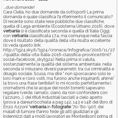
...due domande!
Cara Clelia, ho due domande da sottoporti La prima
domanda è quale classifica fa riferimento il comunicato?
Di recente sono state rese pubbliche due classifiche,
quella di Lega ambiente (Ecosistema Urbano 2016), dove
verbania
si è classificata seconda e quella di Italia Oggi,
con
verbania
classificata 17.a, ma comunque nella fascia
dove il risultato della qualità della vita risulta eccellente
(si veda questo link:
http://tg24.sky.it/tg24/cronaca/infografica/2016/11/27
/qualita-della-vita-italia-2016-classifica-province.html?
social=facebook_skytg24) Nella prima si valuta,
sostanzialmente la qualità del sistema ambientale, nella
seconda si misurano diversi parametri, tra cui criminalità e
disagio sociale. Scusa, ma dire " non sporcavano solo le
loro mani e i loro volti, ma furono anche inquinanti, ahimè."
la trovo una frase terribile!! Io mi ricordo perfettamente i
cromatismi che le acque dei nostri torrenti sapevano
regalare (verde, ramato, ciano da non confondere con
l'azzurro,..), dei rifiuti industriali lasciati a cielo aperto
(prova a dareun'occhiata a pag 142, 143 e 148 del libro di
Enzo Azzoni "
verbania
in
fotografie
'70-'80-'90!), dei
malati di tumore (fanno fede gli atti giudiziari e gli
indennizzi dati a molti lavoratori ex Montedison) prima di