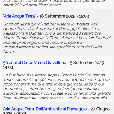
Floricultori, conferenze, mostre, laboratori per adulti e
bambini (tutti gratuiti) ed eventi.
"Aria Acqua Terra"
- 18 Settembre 2025 - 15:03
Sono gli ultimi giorni utili per visitare la mostra "Aria
Acqua Terra. Dall’Ambiente al Paesaggio", allestita a
Palazzo Viani Dugnani fino a domenica 28 settembre.
Maura Banfo, Daniele Galliano, Andrea Massaioli, Pierluigi
Pusole propongono unaventina di opere in
un'esposizione tematica site specific curata da Guido
Curto.
50 anni di Croce Verde Gravellona
- 5 Settembre 2025 -
14:03
La Pubblica Assistenza Anpas Croce Verde Gravellona
Toce celebra il suo 50° anniversario di fondazione con un
ricco programma di eventi in due giornate, sabato 6 e
domenica 7 settembre 2025, coinvolgendo cittadini,
autorità, associazioni consorelle e volontari in una grande
festa dedicata alla solidarietà e al servizio alla comunità.
Aria Acqua Terra. Dall’Ambiente al Paesaggio
- 27 Giugno
2025 - 08:01