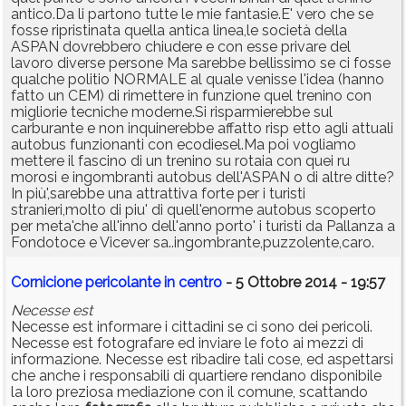
antico.Da li partono tutte le mie fantasie.E' vero che se
fosse ripristinata quella antica linea,le società della
ASPAN dovrebbero chiudere e con esse privare del
lavoro diverse persone Ma sarebbe bellissimo se ci fosse
qualche politio NORMALE al quale venisse l'idea (hanno
fatto un CEM) di rimettere in funzione quel trenino con
migliorie tecniche moderne.Si risparmierebbe sul
carburante e non inquinerebbe affatto risp etto agli attuali
autobus funzionanti con ecodiesel.Ma poi vogliamo
mettere il fascino di un trenino su rotaia con quei ru
morosi e ingombranti autobus dell'ASPAN o di altre ditte?
In più',sarebbe una attrattiva forte per i turisti
stranieri,molto di piu' di quell'enorme autobus scoperto
per meta'che all'inno dell'anno porto' i turisti da Pallanza a
Fondotoce e Vicever sa..ingombrante,puzzolente,caro.
Cornicione pericolante in centro
- 5 Ottobre 2014 - 19:57
Necesse est
Necesse est informare i cittadini se ci sono dei pericoli.
Necesse est fotografare ed inviare le foto ai mezzi di
informazione. Necesse est ribadire tali cose, ed aspettarsi
che anche i responsabili di quartiere rendano disponibile
la loro preziosa mediazione con il comune, scattando