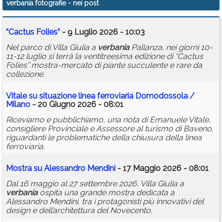
verbania fotografie
- nei post
Calendario
“Cactus Folies”
- 9 Luglio 2026 - 10:03
Annunci
Nel parco di Villa Giulia a
verbania
Pallanza, nei giorni 10-
11-12 luglio si terrà la ventitreesima edizione di “Cactus
Folies” mostra-mercato di piante succulente e rare da
collezione.
Vitale su situazione linea ferroviaria Domodossola /
Milano
- 20 Giugno 2026 - 08:01
Riceviamo e pubblichiamo, una nota di Emanuele Vitale,
consigliere Provinciale e Assessore al turismo di Baveno,
riguardanti le problematiche della chiusura della linea
ferroviaria.
Mostra su Alessandro Mendini
- 17 Maggio 2026 - 08:01
Dal 16 maggio al 27 settembre 2026, Villa Giulia a
verbania
ospita una grande mostra dedicata a
Alessandro Mendini, tra i protagonisti più innovativi del
design e dell’architettura del Novecento.