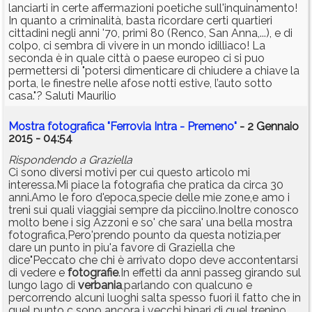
lanciarti in certe affermazioni poetiche sull'inquinamento!
In quanto a criminalità, basta ricordare certi quartieri
cittadini negli anni '70, primi 80 (Renco, San Anna,...), e di
colpo, ci sembra di vivere in un mondo idilliaco! La
seconda è in quale città o paese europeo ci si puo
permettersi di "potersi dimenticare di chiudere a chiave la
porta, le finestre nelle afose notti estive, l’auto sotto
casa."? Saluti Maurilio
Mostra fotografica "Ferrovia Intra - Premeno"
- 2 Gennaio
2015 - 04:54
Rispondendo a Graziella
Ci sono diversi motivi per cui questo articolo mi
interessa.Mi piace la fotografia che pratica da circa 30
anni.Amo le foro d'epoca,specie delle mie zone,e amo i
treni sui quali viaggiai sempre da picciino.Inoltre conosco
molto bene i sig Azzoni e so' che sara' una bella mostra
fotografica,Pero'prendo pounto da questa notizia,per
dare un punto in piu'a favore di Graziella che
dice"Peccato che chi è arrivato dopo deve accontentarsi
di vedere e
fotografie
.In effetti da anni passeg girando sul
lungo lago di
verbania
,parlando con qualcuno e
percorrendo alcuni luoghi salta spesso fuori il fatto che in
quel punto c sono ancora i vecchi binari di quel trenino