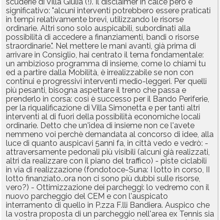
scuderie di Villa Giulia (!). Il disclaimer in calce però è
significativo: "alcuni interventi potrebbero essere praticati
in tempi relativamente brevi, utilizzando le risorse
ordinarie. Altri sono solo auspicabili, subordinati alla
possibilità di accedere a finanziamenti, bandi o risorse
straordinarie.". Nel mettere le mani avanti, già prima di
arrivare in Consiglio, hai centrato il tema fondamentale:
un ambizioso programma di insieme, come lo chiami tu
ed a partire dalla Mobilità, è irrealizzabile se non con
continui e progressivi interventi medio-leggeri. Per quelli
più pesanti, bisogna aspettare il treno che passa e
prenderlo in corsa: così è successo per il Bando Periferie,
per la riqualificazione di Villa Simonetta e per tanti altri
interventi al di fuori della possibilità economiche locali
ordinarie. Detto che un'idea di insieme non ce l'avete
nemmeno voi perchè demandata al concorso di idee, alla
luce di quanto auspicavi 5anni fa, in città vedo e vedrò: -
attraversamente pedonali più visibili (alcuni già realizzati,
altri da realizzare con il piano del traffico) - piste ciclabili
in via di realizzazione (fondotoce-Suna: I lotto in corso, II
lotto finanziato..ora non ci sono più dubbi sulle risorse,
vero?) - Ottimizzazione dei parcheggi: lo vedremo con il
nuovo parcheggio del CEM e con l'auspicato
interramento di quello in P.zza F.lli Bandiera. Auspico che
la vostra proposta di un parcheggio nell'area ex Tennis sia