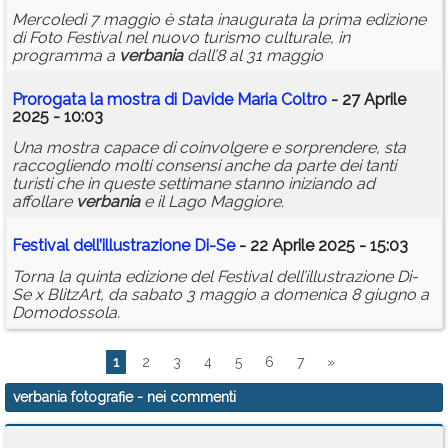
Mercoledì 7 maggio è stata inaugurata la prima edizione
di Foto Festival nel nuovo turismo culturale, in
programma a
verbania
dall’8 al 31 maggio
Prorogata la mostra di Davide Maria Coltro
- 27 Aprile
2025 - 10:03
Una mostra capace di coinvolgere e sorprendere, sta
raccogliendo molti consensi anche da parte dei tanti
turisti che in queste settimane stanno iniziando ad
affollare
verbania
e il Lago Maggiore.
Festival dell’illustrazione Di-Se
- 22 Aprile 2025 - 15:03
Torna la quinta edizione del Festival dell’illustrazione Di-
Se x BlitzArt, da sabato 3 maggio a domenica 8 giugno a
Domodossola.
1
2
3
4
5
6
7
»
verbania fotografie
- nei commenti