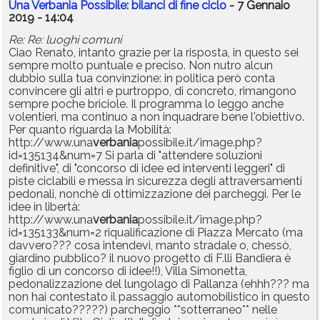
Una Verbania Possibile: bilanci di fine ciclo
- 7 Gennaio
2019 - 14:04
Re: Re: luoghi comuni
Ciao Renato, intanto grazie per la risposta, in questo sei
sempre molto puntuale e preciso. Non nutro alcun
dubbio sulla tua convinzione: in politica però conta
convincere gli altri e purtroppo, di concreto, rimangono
sempre poche briciole. Il programma lo leggo anche
volentieri, ma continuo a non inquadrare bene l'obiettivo.
Per quanto riguarda la Mobilità:
http://www.una
verbania
possibile.it/image.php?
id=135134&num=7 Si parla di "attendere soluzioni
definitive", di "concorso di idee ed interventi leggeri" di
piste ciclabili e messa in sicurezza degli attraversamenti
pedonali, nonchè di ottimizzazione dei parcheggi. Per le
idee in libertà:
http://www.una
verbania
possibile.it/image.php?
id=135133&num=2 riqualificazione di Piazza Mercato (ma
davvero??? cosa intendevi, manto stradale o, chessò,
giardino pubblico? il nuovo progetto di F.lli Bandiera è
figlio di un concorso di idee!!), Villa Simonetta,
pedonalizzazione del lungolago di Pallanza (ehhh??? ma
non hai contestato il passaggio automobilistico in questo
comunicato?????) parcheggio **sotterraneo** nelle