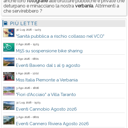
anche loro
fotografie
alle brutture pubbliche e private che
deturpano e minacciano la nostra
verbania
. Altrimenti a
che servirebbero ?
PIÙ LETTE
30 Lug 2026 - 14:03
"Sanità pubblica a rischio collasso nel VCO"
2 Ago 2026 - 15:03
M5S su sospensione bike sharing
1 Ago 2026 - 08:01
Eventi Baveno dal 1 al 9 agosto
1 Ago 2026 - 12:02
Miss Italia Piemonte a Verbania
3 Ago 2026 - 18:06
"Fiori d'Acciaio" a Villa Taranto
31 Lug 2026 - 15:03
Eventi Cannobio Agosto 2026
3 Ago 2026 - 08:01
Eventi Cannero Riviera Agosto 2026