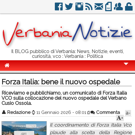
Il BLOG pubblico di Verbania: News, Notizie, eventi,
curiosità, vco : Verbania : Politica
Cronaca
Forza Italia: bene il nuovo ospedale
Politica
Riceviamo e pubblichiamo, un comunicato di Forza Italia
VCO sulla collocazione del nuovo ospedale del Verbano
Sport
Cusio Ossola.
Eventi
👤
Redazione
⌚
11 Gennaio 2026 - 08:01
Commenta
a-
+
Info Utili
Il coordinamento di Forza Italia Vco
Rubriche
plaude alla scelta della Regione