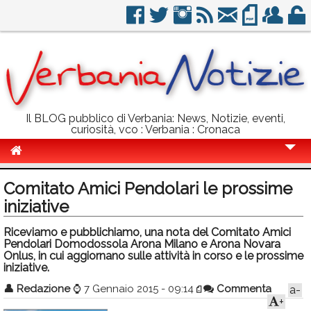
Il BLOG pubblico di Verbania: News, Notizie, eventi,
curiosità, vco : Verbania : Cronaca
Cronaca
Comitato Amici Pendolari le prossime
Politica
iniziative
Sport
Riceviamo e pubblichiamo, una nota del Comitato Amici
Pendolari Domodossola Arona Milano e Arona Novara
Eventi
Onlus, in cui aggiornano sulle attività in corso e le prossime
iniziative.
Info Utili
👤
Redazione
⌚
7 Gennaio 2015 - 09:14
Commenta
a-
+
Rubriche