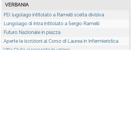
VERBANIA
PD: lugolago intitolato a Ramelli scelta divisiva
Lungolago di Intra intitolato a Sergio Ramelli
Futuro Nazionale in piazza
Aperte le iscrizioni al Corso di Laurea in Infermieristica
Villa Giulia si racconta in un’app
VERBANIA - CRONACA
Acqua Novara VCO: nuova presa a lago zona Villa
Taranto
Legambiente su traffico illecito di rifiuti a Verbania
Incontro su Sacra Famiglia
Contatti
Chi Siamo
Collabora
Condizioni
Privacy policy
Il network
Faq
Statistiche