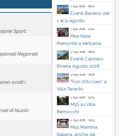
1 Ago 2026 - 08:01
Eventi Baveno dal
1 al 9 agosto
1 Ago 2026 - 12:02
sione Sport.
Miss Italia
Piemonte a Verbania
3 Ago 2026 - 08:01
pionati Regionali
Eventi Cannero
Riviera Agosto 2026
3 Ago 2026 - 18:06
"Fiori d'Acciaio" a
ono svolti i
Villa Taranto
1 Ago 2026 - 15:03
M5S su Villa
nali di Nuoto
Bernocchi
2 Ago 2026 - 10:03
Miss Mamma
Italiana: anche da