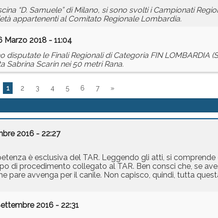
cina “D. Samuele” di Milano, si sono svolti i Campionati Region
ietà appartenenti al Comitato Regionale Lombardia.
6 Marzo 2018 - 11:04
sono disputate le Finali Regionali di Categoria FIN LOMBARDIA 
eta Sabrina Scarin nei 50 metri Rana.
1
2
3
4
5
6
7
»
mbre 2016 - 22:27
etenza è esclusiva del TAR. Leggendo gli atti, si comprende 
tipo di procedimento collegato al TAR. Ben consci che, se aves
e pare avvenga per il canile. Non capisco, quindi, tutta questa
Settembre 2016 - 22:31