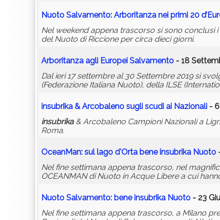
Nuoto Salvamento: Arboritanza nei primi 20 d’Eu
Nel weekend appena trascorso si sono conclusi i 
del Nuoto di Riccione per circa dieci giorni.
Arboritanza agli Europei Salvamento
- 18 Settemb
Dal ieri 17 settembre al 30 Settembre 2019 si svol
(Federazione Italiana Nuoto), della ILSE (Internatio
insubrika
& Arcobaleno sugli scudi ai Nazionali
- 6
insubrika
& Arcobaleno Campioni Nazionali a Ligna
Roma.
OceanMan: sul lago d'Orta bene
insubrika
Nuoto
-
Nel fine settimana appena trascorso, nel magnific
OCEANMAN di Nuoto in Acque Libere a cui hanno pa
Nuoto Salvamento: bene
insubrika
Nuoto
- 23 Gi
Nel fine settimana appena trascorso, a Milano pre