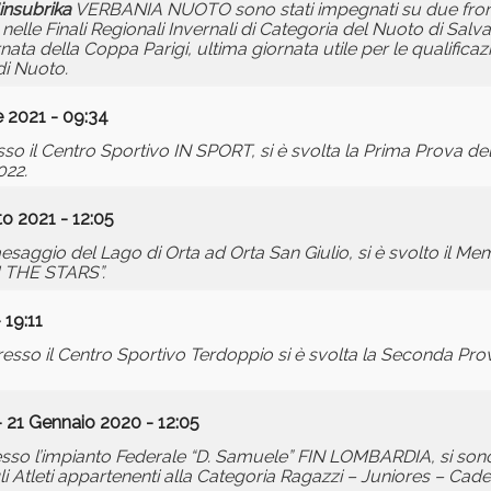
insubrika
VERBANIA NUOTO sono stati impegnati su due front
elle Finali Regionali Invernali di Categoria del Nuoto di Sa
ata della Coppa Parigi, ultima giornata utile per le qualificazi
di Nuoto.
 2021 - 09:34
esso il Centro Sportivo IN SPORT, si è svolta la Prima Prova 
022.
o 2021 - 12:05
saggio del Lago di Orta ad Orta San Giulio, si è svolto il Mem
THE STARS”.
 19:11
resso il Centro Sportivo Terdoppio si è svolta la Seconda Pr
 21 Gennaio 2020 - 12:05
sso l’impianto Federale “D. Samuele” FIN LOMBARDIA, si sono 
 Atleti appartenenti alla Categoria Ragazzi – Juniores – Cadett