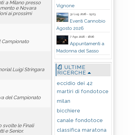
i: a Milano presso
Vignone
lvamento e Novara
oni ai prossimi
31 Lug 2026 - 15:03
Eventi Cannobio
Agosto 2026
7 Ago 2026 - 18:06
del Campionato
Appuntamenti a
Madonna del Sasso
ULTIME
orial Luigi Stringara
RICERCHE
eccidio dei 42
martiri di fondotoce
ova del Campionato
milan
bicchiere
canale fondotoce
svolte le Finali
classifica maratona
i e Senior.