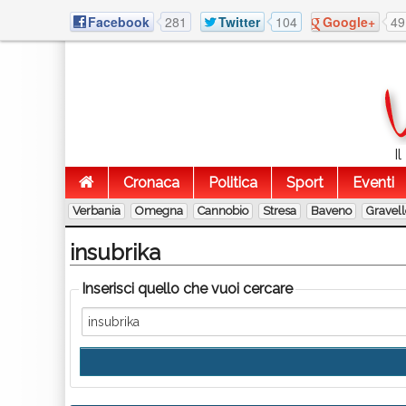
Facebook
281
Twitter
104
Google+
49
I
Cronaca
Politica
Sport
Eventi
Verbania
Omegna
Cannobio
Stresa
Baveno
Gravel
insubrika
Inserisci quello che vuoi cercare