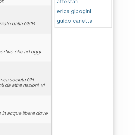
r.
attestati
erica gibogini
guido canetta
izzato dalla GSIB
portivo che ad oggi
orica società GH
 da altre nazioni, vi
o in acque libere dove