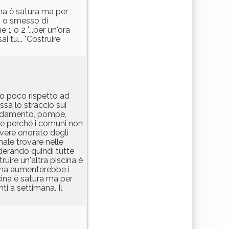
ina è satura ma per
oi o smesso di
 1 o 2 "...per un'ora
i tu... "Costruire
to poco rispetto ad
ssa lo straccio sui
caldamento, pompe,
use perché i comuni non
avere onorato degli
ale trovare nelle
siderando quindi tutte
ruire un'altra piscina è
terna aumenterebbe i
cina è satura ma per
ti a settimana. Il