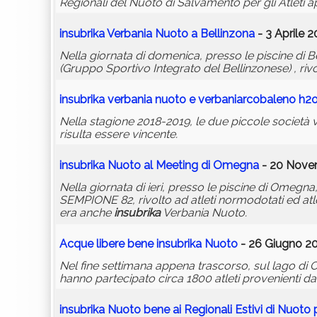
Regionali del Nuoto di Salvamento per gli Atleti a
insubrika
Verbania Nuoto a Bellinzona
- 3 Aprile 2
Nella giornata di domenica, presso le piscine di Be
(Gruppo Sportivo Integrato del Bellinzonese) , rivol
insubrika
verbania nuoto e verbaniarcobaleno h2obi
Nella stagione 2018-2019, le due piccole società 
risulta essere vincente.
insubrika
Nuoto al Meeting di Omegna
- 20 Novem
Nella giornata di ieri, presso le piscine di Omegn
SEMPIONE 82, rivolto ad atleti normodotati ed atlet
era anche
insubrika
Verbania Nuoto.
Acque libere bene
insubrika
Nuoto
- 26 Giugno 20
Nel fine settimana appena trascorso, sul lago di O
hanno partecipato circa 1800 atleti provenienti da
insubrika
Nuoto bene ai Regionali Estivi di Nuoto