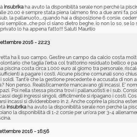
tà
insubrika
ha avuto la disponibilità serale non perché la pisc
 alle 20.00 è sempre stata piena (almeno fino a due anni fa, p
sub, la pallanuoto,...quando hai a disposizione 6 corsie, cederne
ì semplice...che poi ci siano dietro beghe, io non lo so, se lo sa
 privato lo ha appena fatto!!! Saluti Maurilio
Settembre 2016 - 22:23
uadretta ha il suo campo. Gestire un campo da calcio costa mol
ontario che taglia l'erba col trattorino residuato bellico e pa
na piscina costa circa 1.000 euro al giorno tra personale, ris
sufficienti a pagare i costi. Alcune piscine comunali sono chi
i soldi. Tant'è che la gestione precedente è accusata di non 
? Non penso. Realisticamente mancavano gli incassi. E' norm
pazi. Poi nella stessa piscina trovi i pallanuotisti e i sub. Con
si degli ingressi singoli, difficilmente si ripagano i costi. Cost
carsi incassi si dividerebbero in 2. Anche coprire la piscina es
ietà
insubrika
ha avuto la disponibilità serale non perché la pis
ano la disponibilità di 1-2 corsie per un'ora per 3-4 allenamen
cina.
Settembre 2016 - 16:56