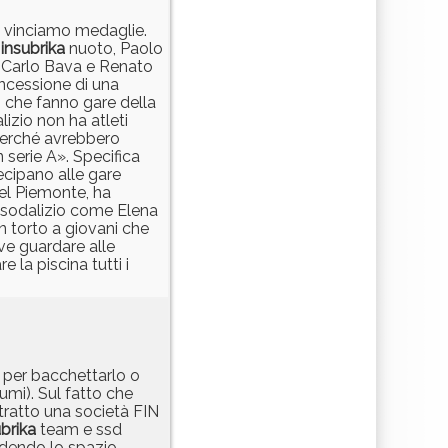
n vinciamo medaglie.
a
insubrika
nuoto, Paolo
ri Carlo Bava e Renato
oncessione di una
i che fanno gare della
izio non ha atleti
 perché avrebbero
in serie A». Specifica
cipano alle gare
el Piemonte, ha
ro sodalizio come Elena
n torto a giovani che
eve guardare alle
 la piscina tutti i
 per bacchettarlo o
mi). Sul fatto che
ontratto una società FIN
ubrika
team e ssd
cedendo lo spazio