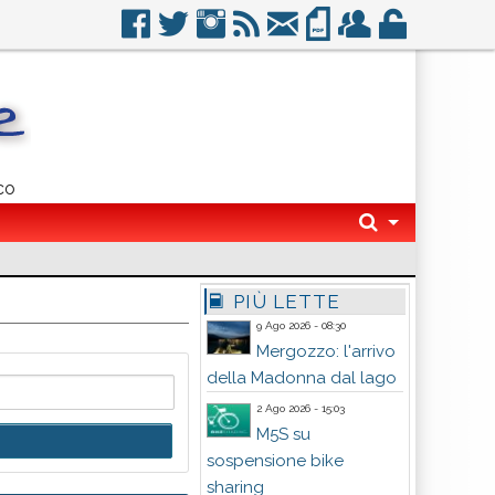
co
PIÙ LETTE
9 Ago 2026 - 08:30
Mergozzo: l'arrivo
della Madonna dal lago
2 Ago 2026 - 15:03
M5S su
sospensione bike
sharing