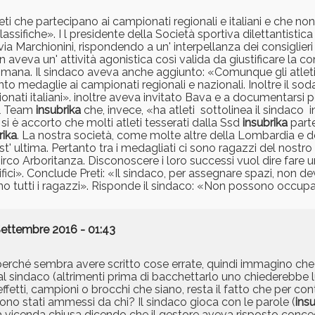
 che partecipano ai campionati regionali e italiani e che no
ssifiche». I l presidente della Società sportiva dilettantistic
ilvia Marchionini, rispondendo a un' interpellanza dei consiglie
 aveva un' attività agonistica così valida da giustificare la c
ettimana. Il sindaco aveva anche aggiunto: «Comunque gli atlet
 medaglie ai campionati regionali e nazionali. Inoltre il sodal
ionati italiani». inoltre aveva invitato Bava e a documentarsi
el Team
insubrika
che, invece, «ha atleti ­ sottolinea il sindaco ­ 
 si è accorto che molti atleti tesserati dalla Ssd
insubrika
parte
rika
. La nostra società, come molte altre della Lombardia e d
est' ultima. Pertanto tra i medagliati ci sono ragazzi del nost
co Arboritanza. Disconoscere i loro successi vuol dire fare u
ifici». Conclude Preti: «Il sindaco, per assegnare spazi, non d
no tutti i ragazzi». Risponde il sindaco: «Non possono occupare
Settembre 2016 - 01:43
perché sembra avere scritto cose errate, quindi immagino che
sindaco (altrimenti prima di bacchettarlo uno chiederebbe lu
In effetti, campioni o brocchi che siano, resta il fatto che per c
sono stati ammessi da chi? Il sindaco gioca con le parole (
ins
uto la vicenda chiusa dicendo che il gestore aveva risposto con