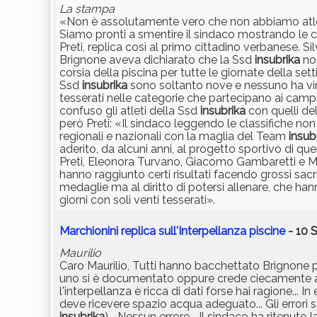
La stampa
«Non è assolutamente vero che non abbiamo atleti
Siamo pronti a smentire il sindaco mostrando le cla
Preti, replica così al primo cittadino verbanese. S
Brignone aveva dichiarato che la Ssd
insubrika
non
corsia della piscina per tutte le giornate della s
Ssd
insubrika
sono soltanto nove e nessuno ha vinto
tesserati nelle categorie che partecipano ai camp
confuso gli atleti della Ssd
insubrika
con quelli d
però Preti: «Il sindaco leggendo le classifiche non
regionali e nazionali con la maglia del Team
insub
aderito, da alcuni anni, al progetto sportivo di qu
Preti, Eleonora Turvano, Giacomo Gambaretti e Mir
hanno raggiunto certi risultati facendo grossi sacr
medaglie ma al diritto di potersi allenare, che han
giorni con soli venti tesserati».
Marchionini replica sull'Interpellanza piscine
- 10 
Maurilio
Caro Maurilio, Tutti hanno bacchettato Brignone 
uno si è documentato oppure crede ciecamente al 
l'interpellanza è ricca di dati forse hai ragione... 
deve ricevere spazio acqua adeguato... Gli errori 
insubrika
)... Nessun errore... Il sindaco ha riten