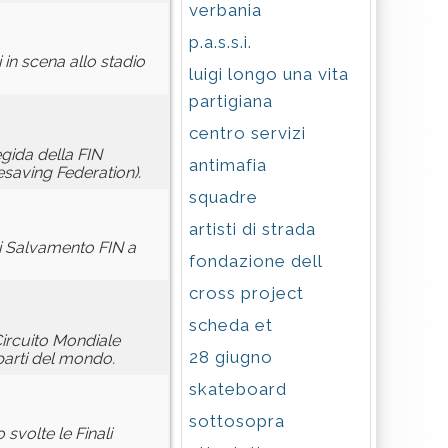
verbania
p.a.s.s.i.
in scena allo stadio
luigi longo una vita
partigiana
centro servizi
egida della FIN
antimafia
fesaving Federation).
squadre
artisti di strada
di Salvamento FIN a
fondazione dell
cross project
scheda et
Circuito Mondiale
28 giugno
parti del mondo.
skateboard
sottosopra
svolte le Finali