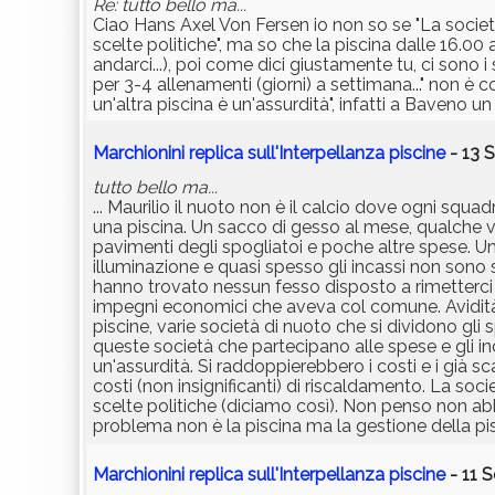
Re: tutto bello ma...
Ciao Hans Axel Von Fersen io non so se "La socie
scelte politiche", ma so che la piscina dalle 16.00
andarci...), poi come dici giustamente tu, ci sono i 
per 3-4 allenamenti (giorni) a settimana..." non è cos
un'altra piscina è un'assurdità", infatti a Baveno un
Marchionini replica sull'Interpellanza piscine
- 13 
tutto bello ma...
... Maurilio il nuoto non è il calcio dove ogni sq
una piscina. Un sacco di gesso al mese, qualche vol
pavimenti degli spogliatoi e poche altre spese. U
illuminazione e quasi spesso gli incassi non sono 
hanno trovato nessun fesso disposto a rimetterci 
impegni economici che aveva col comune. Avidità
piscine, varie società di nuoto che si dividono gli s
queste società che partecipano alle spese e gli incas
un'assurdità. Si raddoppierebbero i costi e i già s
costi (non insignificanti) di riscaldamento. La soc
scelte politiche (diciamo così). Non penso non abbi
problema non è la piscina ma la gestione della pis
Marchionini replica sull'Interpellanza piscine
- 11 