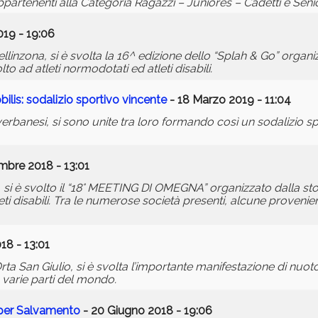
ppartenenti alla Categoria Ragazzi – Juniores – Cadetti e Senio
019 - 19:06
llinzona, si è svolta la 16^ edizione dello “Splah & Go” organ
to ad atleti normodotati ed atleti disabili.
lis: sodalizio sportivo vincente
- 18 Marzo 2019 - 11:04
verbanesi, si sono unite tra loro formando così un sodalizio s
bre 2018 - 13:01
a, si è svolto il “18° MEETING DI OMEGNA” organizzato dalla st
i disabili. Tra le numerose società presenti, alcune provenienti
18 - 13:01
rta San Giulio, si è svolta l’importante manifestazione di nuot
 varie parti del mondo.
 per Salvamento
- 20 Giugno 2018 - 19:06