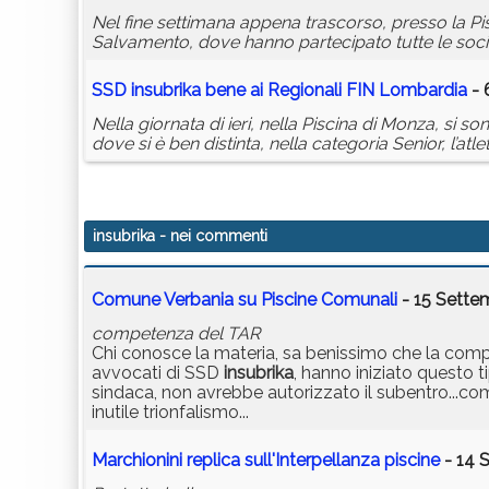
Nel fine settimana appena trascorso, presso la Pis
Salvamento, dove hanno partecipato tutte le soc
SSD
insubrika
bene ai Regionali FIN Lombardia
- 
Nella giornata di ieri, nella Piscina di Monza, si 
dove si è ben distinta, nella categoria Senior, l’atl
insubrika
- nei commenti
Comune Verbania su Piscine Comunali
- 15 Sette
competenza del TAR
Chi conosce la materia, sa benissimo che la comp
avvocati di SSD
insubrika
, hanno iniziato questo 
sindaca, non avrebbe autorizzato il subentro...com
inutile trionfalismo...
Marchionini replica sull'Interpellanza piscine
- 14 