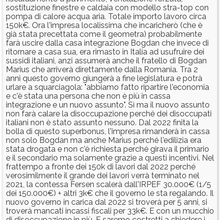
sostituzione finestre e caldaia con modello stra-top con
pompa di calore acqua aria. Totale importo lavoro circa
150k€. Ora l'impresa localissima che incaricherò (che è
già stata precettata come il geometra) probabilmente
farà uscire dalla casa integrazione Bogdan che invece di
ritornare a casa sua, era rimasto in Italia ad usufruire dei
sussidi italiani, anzi assumerà anche il fratello di Bogdan
Marius che arriverà direttamente dalla Romania. Tra 2
anni questo governo giungerà a fine legislatura e potrà
urlare a squarciagola: "abbiamo fatto ripartire l'economia
e c'è stata una persona che non è più in cassa
integrazione e un nuovo assunto". Sì ma il nuovo assunto
non farà calare la disoccupazione perché dei disoccupati
italiani non è stato assunto nessuno. Dal 2022 finita la
bolla di questo superbonus, l'impresa rimanderà in cassa
non solo Bogdan ma anche Marius perché l'edilizia era
stata drogata e non c'è richiesta perché girava il primario
e il secondario ma solamente grazie a questi incentivi. Nel
frattempo a fronte dei 150k di lavori dal 2022 perché
verosimilmente il grande dei lavori verrà terminato nel
2021, la contessa Fersen scalerà dall'IRPEF 30.000€ (1/5
dei 150.000€) + altri 3k€ che il governo le sta regalando. Il
nuovo governo in carica dal 2022 si troverà per 5 anni, si
troverà mancati incassi fiscali per 33k€. E con un mucchio
di disoccupazione in più. E saremo costretti a chiedere i