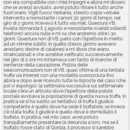
non era compatibile con i miei impegni e allora mi dissero
che se avessi avvisato, avrei potuto ritirare il tutto anche
fuori orario. Vigili fuoco Verbania, chiesto copia verbale
intervento e nonostante i canoni 30 giorni di tempo, nel
giro di 2 giorni, ricevevo il tutto via mail. Questura VB.
inviata domanda il 3 agosto e nonostante svariati solleciti
telefonici ancora nulla e mi sa che andremo oltre i 3o
giorni. Questura non di VB, parlo con l'ispettore in merito
ad un crimine subito, in quello stesso giorno avevano
arrestano decine di calabresi e mi disse che erano
straincasinati e che avrebbe verificato successivamente,
nel giro di 2 ore mi richiamava con tanto di ricerche di
sentenze della cassazione. Polizia delle
telecomunicazioni non di VB, quasi vittima di una tentata
truffa via internet con una modalità sconosciuta fino
allora e dopo aver ricevuto tutte le risposte del caso (che
poi vi espongo), la settimana successiva sul settimanale
locale c'era un articolo dove l'ispettore della polizia
postale avvisava la popolazione di questa nuova truffa. In
pratica se si ha subito un tentativo di truffa il giudice
competente è quello dove ha sede il truffatore, se invece
c'è stata truffa, il giudice è quello dove è domiciliato il
truffato. In pratica, nel mio caso, avrei potuto
tranquillamente presentare la denuncia a loro, ma se il
truffato fosse stato di Gorizia, il processo si sarebbe