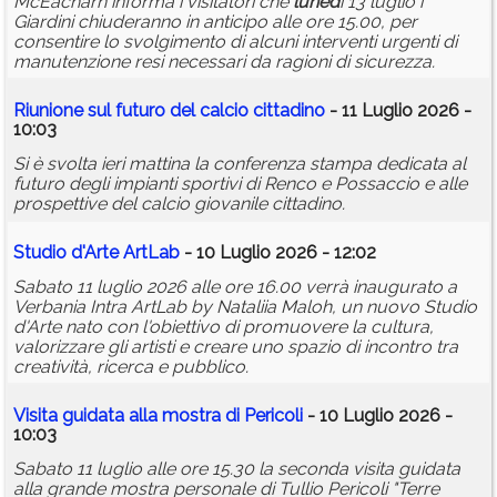
McEacharn informa i visitatori che
luned
ì 13 luglio i
Giardini chiuderanno in anticipo alle ore 15.00, per
consentire lo svolgimento di alcuni interventi urgenti di
manutenzione resi necessari da ragioni di sicurezza.
Riunione sul futuro del calcio cittadino
- 11 Luglio 2026 -
10:03
Si è svolta ieri mattina la conferenza stampa dedicata al
futuro degli impianti sportivi di Renco e Possaccio e alle
prospettive del calcio giovanile cittadino.
Studio d'Arte ArtLab
- 10 Luglio 2026 - 12:02
Sabato 11 luglio 2026 alle ore 16.00 verrà inaugurato a
Verbania Intra ArtLab by Nataliia Maloh, un nuovo Studio
d'Arte nato con l'obiettivo di promuovere la cultura,
valorizzare gli artisti e creare uno spazio di incontro tra
creatività, ricerca e pubblico.
Visita guidata alla mostra di Pericoli
- 10 Luglio 2026 -
10:03
Sabato 11 luglio alle ore 15.30 la seconda visita guidata
alla grande mostra personale di Tullio Pericoli "Terre