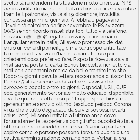
svolto là rendendomi la situazione molto onerosa. INPS
per invalidità di mia zia: inoltrata richiesta a fine novembre
tramite il patronato, visita al 19 dicembre, invalidità
concessa ai primi di gennaio. A febbraio pagavano
l'invalidità calcolata da fine novembre. INPS svizzera
(AVS se non ricordo male): stra top, tutto via telefono,
nessuna c@zz@t@ legata a privacy, ti richiamano
tranquillamente in Italia, Gli avevo promesso dei dati
entro un venerdì pomeriggio ma purtroppo entro tale
termine non li avevo, m'hanno chiamato loro per
chiedermi cosa preferivo fare. Risposte ricevute sia via
mail sia via posta di carta. Bonus bicicletta: richiesto via
mail con pagamento marca da bollo tramite loro sito.
Dopo 15 giorni, ricevuta lettera raccomanda di riscontro.
Dopo 45 altra raccomandata che mi avvisa che
avrebbero pagato entro 10 giorni. Ospedali, USL, CUP
ecc, generalmente personale molto educato, disponibile,
a volte qualche dottore un po' troppo spocchioso ma
generalmente servizio ottimo. (escludo periodo Corona
virus che è tutto degradato da servizi sospesi, reparti
chiusi, ecc). Mi sono limitato all'ultimo anno dove
fortunatamente l'esperienza con gli uffici pubblici è stata
ottima. Infine un aneddoto di circa 10 anni fa per farvi
capire come le persone possono fare una buona o una
cattiva amministrazione: comune non di Verbania, era