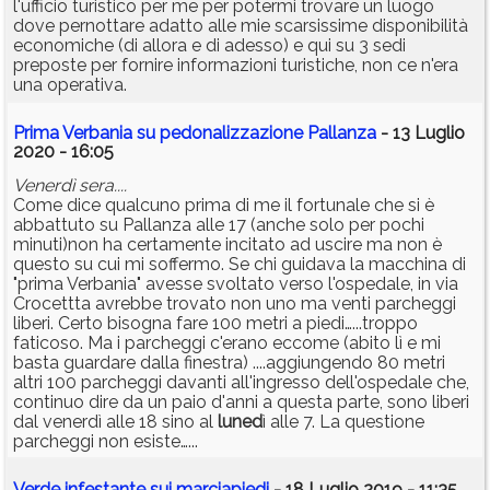
l'ufficio turistico per me per potermi trovare un luogo
dove pernottare adatto alle mie scarsissime disponibilità
economiche (di allora e di adesso) e qui su 3 sedi
preposte per fornire informazioni turistiche, non ce n'era
una operativa.
Prima Verbania su pedonalizzazione Pallanza
- 13 Luglio
2020 - 16:05
Venerdì sera....
Come dice qualcuno prima di me il fortunale che si è
abbattuto su Pallanza alle 17 (anche solo per pochi
minuti)non ha certamente incitato ad uscire ma non è
questo su cui mi soffermo. Se chi guidava la macchina di
"prima Verbania" avesse svoltato verso l'ospedale, in via
Crocettta avrebbe trovato non uno ma venti parcheggi
liberi. Certo bisogna fare 100 metri a piedi…...troppo
faticoso. Ma i parcheggi c'erano eccome (abito lì e mi
basta guardare dalla finestra) ....aggiungendo 80 metri
altri 100 parcheggi davanti all'ingresso dell'ospedale che,
continuo dire da un paio d'anni a questa parte, sono liberi
dal venerdì alle 18 sino al
luned
ì alle 7. La questione
parcheggi non esiste…...
Verde infestante sui marciapiedi
- 18 Luglio 2019 - 11:35