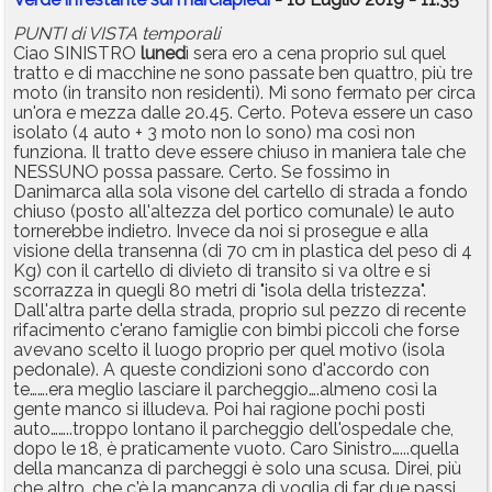
PUNTI di VISTA temporali
Ciao SINISTRO
luned
ì sera ero a cena proprio sul quel
tratto e di macchine ne sono passate ben quattro, più tre
moto (in transito non residenti). Mi sono fermato per circa
un'ora e mezza dalle 20.45. Certo. Poteva essere un caso
isolato (4 auto + 3 moto non lo sono) ma così non
funziona. Il tratto deve essere chiuso in maniera tale che
NESSUNO possa passare. Certo. Se fossimo in
Danimarca alla sola visone del cartello di strada a fondo
chiuso (posto all'altezza del portico comunale) le auto
tornerebbe indietro. Invece da noi si prosegue e alla
visione della transenna (di 70 cm in plastica del peso di 4
Kg) con il cartello di divieto di transito si va oltre e si
scorrazza in quegli 80 metri di "isola della tristezza".
Dall'altra parte della strada, proprio sul pezzo di recente
rifacimento c'erano famiglie con bimbi piccoli che forse
avevano scelto il luogo proprio per quel motivo (isola
pedonale). A queste condizioni sono d'accordo con
te…….era meglio lasciare il parcheggio….almeno così la
gente manco si illudeva. Poi hai ragione pochi posti
auto……..troppo lontano il parcheggio dell'ospedale che,
dopo le 18, è praticamente vuoto. Caro Sinistro…...quella
della mancanza di parcheggi è solo una scusa. Direi, più
che altro, che c'è la mancanza di voglia di far due passi