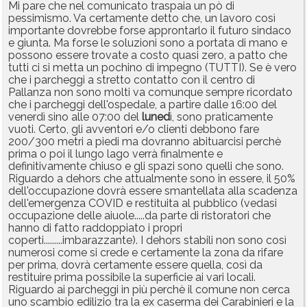
Mi pare che nel comunicato traspaia un pò di
pessimismo. Va certamente detto che, un lavoro così
importante dovrebbe forse approntarlo il futuro sindaco
e giunta. Ma forse le soluzioni sono a portata di mano e
possono essere trovate a costo quasi zero, a patto che
tutti ci si metta un pochino di impegno (TUTTI). Se è vero
che i parcheggi a stretto contatto con il centro di
Pallanza non sono molti va comunque sempre ricordato
che i parcheggi dell'ospedale, a partire dalle 16:00 del
venerdì sino alle 07:00 del
luned
ì, sono praticamente
vuoti. Certo, gli avventori e/o clienti debbono fare
200/300 metri a piedi ma dovranno abituarcisi perchè
prima o poi il lungo lago verrà finalmente e
definitivamente chiuso e gli spazi sono quelli che sono.
Riguardo a dehors che attualmente sono in essere, il 50%
dell'occupazione dovrà essere smantellata alla scadenza
dell'emergenza COVID e restituita al pubblico (vedasi
occupazione delle aiuole.....da parte di ristoratori che
hanno di fatto raddoppiato i propri
coperti.........imbarazzante). I dehors stabili non sono così
numerosi come si crede e certamente la zona da rifare
per prima, dovrà certamente essere quella, così da
restituire prima possibile la superficie ai vari locali.
Riguardo ai parcheggi in più perchè il comune non cerca
uno scambio edilizio tra la ex caserma dei Carabinieri e la