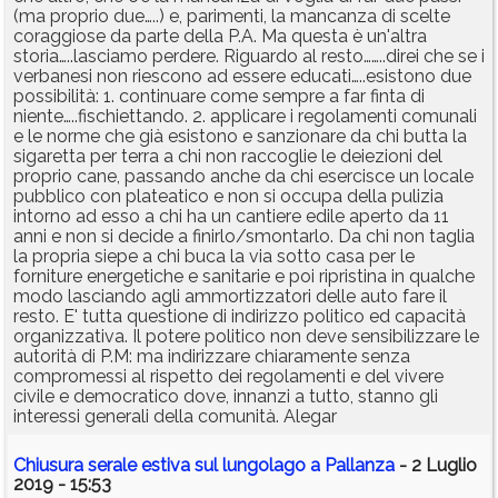
(ma proprio due…..) e, parimenti, la mancanza di scelte
coraggiose da parte della P.A. Ma questa è un'altra
storia…..lasciamo perdere. Riguardo al resto……..direi che se i
verbanesi non riescono ad essere educati…..esistono due
possibilità: 1. continuare come sempre a far finta di
niente…..fischiettando. 2. applicare i regolamenti comunali
e le norme che già esistono e sanzionare da chi butta la
sigaretta per terra a chi non raccoglie le deiezioni del
proprio cane, passando anche da chi esercisce un locale
pubblico con plateatico e non si occupa della pulizia
intorno ad esso a chi ha un cantiere edile aperto da 11
anni e non si decide a finirlo/smontarlo. Da chi non taglia
la propria siepe a chi buca la via sotto casa per le
forniture energetiche e sanitarie e poi ripristina in qualche
modo lasciando agli ammortizzatori delle auto fare il
resto. E' tutta questione di indirizzo politico ed capacità
organizzativa. Il potere politico non deve sensibilizzare le
autorità di P.M: ma indirizzare chiaramente senza
compromessi al rispetto dei regolamenti e del vivere
civile e democratico dove, innanzi a tutto, stanno gli
interessi generali della comunità. Alegar
Chiusura serale estiva sul lungolago a Pallanza
- 2 Luglio
2019 - 15:53