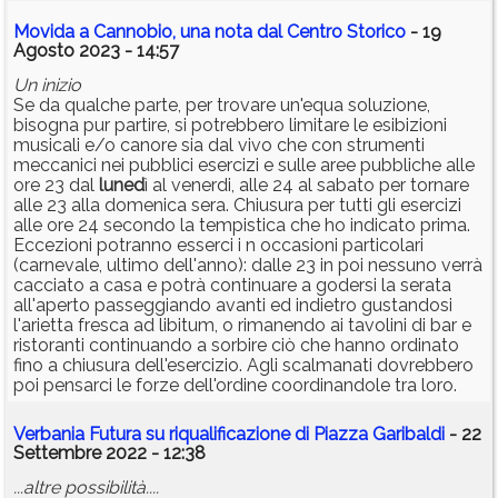
Movida a Cannobio, una nota dal Centro Storico
- 19
Agosto 2023 - 14:57
Un inizio
Se da qualche parte, per trovare un'equa soluzione,
bisogna pur partire, si potrebbero limitare le esibizioni
musicali e/o canore sia dal vivo che con strumenti
meccanici nei pubblici esercizi e sulle aree pubbliche alle
ore 23 dal
luned
ì al venerdi, alle 24 al sabato per tornare
alle 23 alla domenica sera. Chiusura per tutti gli esercizi
alle ore 24 secondo la tempistica che ho indicato prima.
Eccezioni potranno esserci i n occasioni particolari
(carnevale, ultimo dell'anno): dalle 23 in poi nessuno verrà
cacciato a casa e potrà continuare a godersi la serata
all'aperto passeggiando avanti ed indietro gustandosi
l'arietta fresca ad libitum, o rimanendo ai tavolini di bar e
ristoranti continuando a sorbire ciò che hanno ordinato
fino a chiusura dell'esercizio. Agli scalmanati dovrebbero
poi pensarci le forze dell'ordine coordinandole tra loro.
Verbania Futura su riqualificazione di Piazza Garibaldi
- 22
Settembre 2022 - 12:38
...altre possibilità....