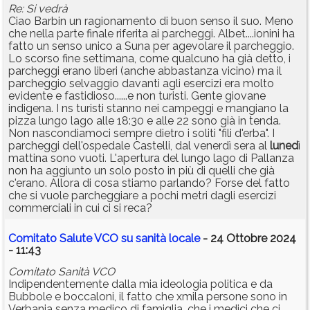
Re: Si vedrà
Ciao Barbin un ragionamento di buon senso il suo. Meno
che nella parte finale riferita ai parcheggi. Albet....ionini ha
fatto un senso unico a Suna per agevolare il parcheggio.
Lo scorso fine settimana, come qualcuno ha già detto, i
parcheggi erano liberi (anche abbastanza vicino) ma il
parcheggio selvaggio davanti agli esercizi era molto
evidente e fastidioso......e non turisti. Gente giovane
indigena. I ns turisti stanno nei campeggi e mangiano la
pizza lungo lago alle 18:30 e alle 22 sono già in tenda.
Non nascondiamoci sempre dietro i soliti "fili d'erba". I
parcheggi dell'ospedale Castelli, dal venerdì sera al
luned
ì
mattina sono vuoti. L'apertura del lungo lago di Pallanza
non ha aggiunto un solo posto in più di quelli che già
c'erano. Allora di cosa stiamo parlando? Forse del fatto
che si vuole parcheggiare a pochi metri dagli esercizi
commerciali in cui ci si reca?
Comitato Salute VCO su sanità locale
- 24 Ottobre 2024
- 11:43
Comitato Sanità VCO
Indipendentemente dalla mia ideologia politica e da
Bubbole e boccaloni, il fatto che xmila persone sono in
Verbania senza medico di famiglia, che i medici che ci