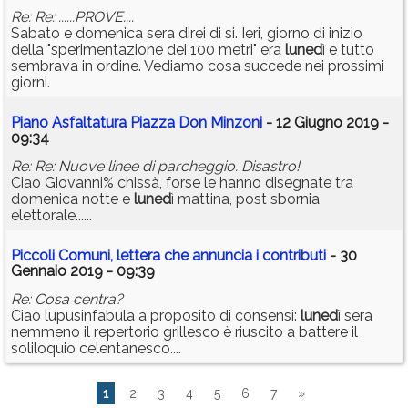
Re: Re: ......PROVE....
Sabato e domenica sera direi di si. Ieri, giorno di inizio
della "sperimentazione dei 100 metri" era
luned
ì e tutto
sembrava in ordine. Vediamo cosa succede nei prossimi
giorni.
Piano Asfaltatura Piazza Don Minzoni
- 12 Giugno 2019 -
09:34
Re: Re: Nuove linee di parcheggio. Disastro!
Ciao Giovanni% chissà, forse le hanno disegnate tra
domenica notte e
luned
ì mattina, post sbornia
elettorale......
Piccoli Comuni, lettera che annuncia i contributi
- 30
Gennaio 2019 - 09:39
Re: Cosa centra?
Ciao lupusinfabula a proposito di consensi:
luned
ì sera
nemmeno il repertorio grillesco è riuscito a battere il
soliloquio celentanesco....
1
2
3
4
5
6
7
»