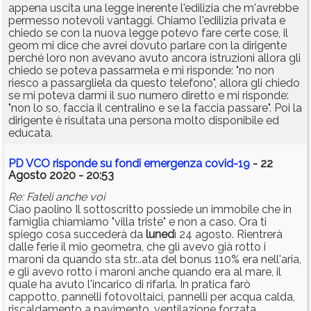
appena uscita una legge inerente l'edilizia che m'avrebbe
permesso notevoli vantaggi. Chiamo l'edilizia privata e
chiedo se con la nuova legge potevo fare certe cose, il
geom mi dice che avrei dovuto parlare con la dirigente
perché loro non avevano avuto ancora istruzioni allora gli
chiedo se poteva passarmela e mi risponde: "no non
riesco a passargliela da questo telefono", allora gli chiedo
se mi poteva darmi il suo numero diretto e mi risponde:
"non lo so, faccia il centralino e se la faccia passare". Poi la
dirigente è risultata una persona molto disponibile ed
educata.
PD VCO risponde su fondi emergenza covid-19
- 22
Agosto 2020 - 20:53
Re: Fateli anche voi
Ciao paolino Il sottoscritto possiede un immobile che in
famiglia chiamiamo "villa triste" e non a caso. Ora ti
spiego cosa succederà da
luned
ì 24 agosto. Rientrerà
dalle ferie il mio geometra, che gli avevo già rotto i
maroni da quando sta str...ata del bonus 110% era nell'aria,
e gli avevo rotto i maroni anche quando era al mare, il
quale ha avuto l'incarico di rifarla. In pratica farò
cappotto, pannelli fotovoltaici, pannelli per acqua calda,
riscaldamento a pavimento, ventilazione forzata,