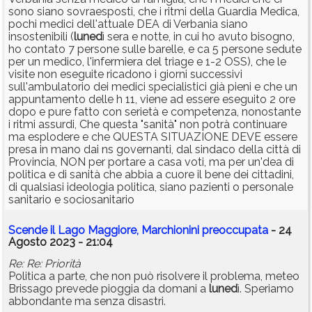
sono siano sovraesposti, che i ritmi della Guardia Medica,
pochi medici dell'attuale DEA di Verbania siano
insostenibili (
luned
ì sera e notte, in cui ho avuto bisogno,
ho contato 7 persone sulle barelle, e ca 5 persone sedute
per un medico, l'infermiera del triage e 1-2 OSS), che le
visite non eseguite ricadono i giorni successivi
sull'ambulatorio dei medici specialistici già pieni e che un
appuntamento delle h 11, viene ad essere eseguito 2 ore
dopo e pure fatto con serietà e competenza, nonostante
i ritmi assurdi, Che questa "sanità" non potrà continuare
ma esplodere e che QUESTA SITUAZIONE DEVE essere
presa in mano dai ns governanti, dal sindaco della città di
Provincia, NON per portare a casa voti, ma per un'dea di
politica e di sanità che abbia a cuore il bene dei cittadini,
di qualsiasi ideologia politica, siano pazienti o personale
sanitario e sociosanitario
Scende il Lago Maggiore, Marchionini preoccupata
- 24
Agosto 2023 - 21:04
Re: Re: Priorità
Politica a parte, che non può risolvere il problema, meteo
Brissago prevede pioggia da domani a
luned
ì. Speriamo
abbondante ma senza disastri.