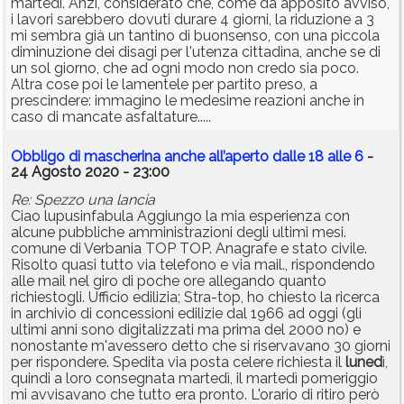
martedì. Anzi, considerato che, come da apposito avviso,
i lavori sarebbero dovuti durare 4 giorni, la riduzione a 3
mi sembra già un tantino di buonsenso, con una piccola
diminuzione dei disagi per l'utenza cittadina, anche se di
un sol giorno, che ad ogni modo non credo sia poco.
Altra cose poi le lamentele per partito preso, a
prescindere: immagino le medesime reazioni anche in
caso di mancate asfaltature.....
Obbligo di mascherina anche all’aperto dalle 18 alle 6
-
24 Agosto 2020 - 23:00
Re: Spezzo una lancia
Ciao lupusinfabula Aggiungo la mia esperienza con
alcune pubbliche amministrazioni degli ultimi mesi.
comune di Verbania TOP TOP. Anagrafe e stato civile.
Risolto quasi tutto via telefono e via mail., rispondendo
alle mail nel giro di poche ore allegando quanto
richiestogli. Ufficio edilizia; Stra-top, ho chiesto la ricerca
in archivio di concessioni edilizie dal 1966 ad oggi (gli
ultimi anni sono digitalizzati ma prima del 2000 no) e
nonostante m'avessero detto che si riservavano 30 giorni
per rispondere. Spedita via posta celere richiesta il
luned
ì,
quindi a loro consegnata martedì, il martedì pomeriggio
mi avvisavano che tutto era pronto. L'orario di ritiro però