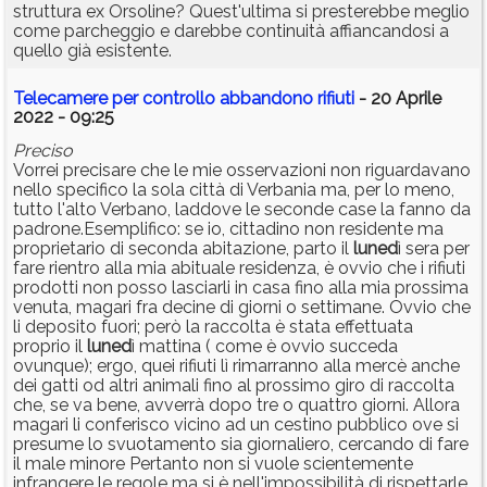
struttura ex Orsoline? Quest'ultima si presterebbe meglio
come parcheggio e darebbe continuità affiancandosi a
quello già esistente.
Telecamere per controllo abbandono rifiuti
- 20 Aprile
2022 - 09:25
Preciso
Vorrei precisare che le mie osservazioni non riguardavano
nello specifico la sola città di Verbania ma, per lo meno,
tutto l'alto Verbano, laddove le seconde case la fanno da
padrone.Esemplifico: se io, cittadino non residente ma
proprietario di seconda abitazione, parto il
luned
ì sera per
fare rientro alla mia abituale residenza, è ovvio che i rifiuti
prodotti non posso lasciarli in casa fino alla mia prossima
venuta, magari fra decine di giorni o settimane. Ovvio che
li deposito fuori; però la raccolta è stata effettuata
proprio il
luned
ì mattina ( come è ovvio succeda
ovunque); ergo, quei rifiuti lì rimarranno alla mercè anche
dei gatti od altri animali fino al prossimo giro di raccolta
che, se va bene, avverrà dopo tre o quattro giorni. Allora
magari li conferisco vicino ad un cestino pubblico ove si
presume lo svuotamento sia giornaliero, cercando di fare
il male minore Pertanto non si vuole scientemente
infrangere le regole ma si è nell'impossibilità di rispettarle