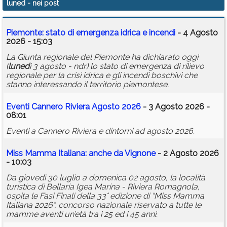
luned
- nei post
Calendario
Piemonte: stato di emergenza idrica e incendi
- 4 Agosto
Annunci
2026 - 15:03
La Giunta regionale del Piemonte ha dichiarato oggi
(
luned
ì 3 agosto - ndr) lo stato di emergenza di rilievo
regionale per la crisi idrica e gli incendi boschivi che
stanno interessando il territorio piemontese.
Eventi Cannero Riviera Agosto 2026
- 3 Agosto 2026 -
08:01
Eventi a Cannero Riviera e dintorni ad agosto 2026.
Miss Mamma Italiana: anche da Vignone
- 2 Agosto 2026
- 10:03
Da giovedì 30 luglio a domenica 02 agosto, la località
turistica di Bellaria Igea Marina - Riviera Romagnola,
ospita le Fasi Finali della 33° edizione di “Miss Mamma
Italiana 2026”, concorso nazionale riservato a tutte le
mamme aventi un’età tra i 25 ed i 45 anni.