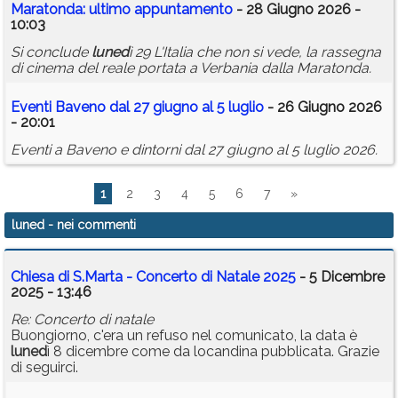
Maratonda: ultimo appuntamento
- 28 Giugno 2026 -
10:03
Si conclude
luned
ì 29 L'Italia che non si vede, la rassegna
di cinema del reale portata a Verbania dalla Maratonda.
Eventi Baveno dal 27 giugno al 5 luglio
- 26 Giugno 2026
- 20:01
Eventi a Baveno e dintorni dal 27 giugno al 5 luglio 2026.
1
2
3
4
5
6
7
»
luned
- nei commenti
Chiesa di S.Marta - Concerto di Natale 2025
- 5 Dicembre
2025 - 13:46
Re: Concerto di natale
Buongiorno, c'era un refuso nel comunicato, la data è
luned
ì 8 dicembre come da locandina pubblicata. Grazie
di seguirci.