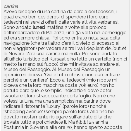
cartina
Avevo bisogno di una cartina da dare a dei tedeschi, i
quali erano ben desiderosi di spendere i loro euro
tedeschi nei servizi offerti dalle varie attività verbanesi.
Sono andato
luned
ì mattina 2 volte alla proloco
dell'imbarcadero di Pallanza, una 3a volta nel pomeriggio
ed era sempre chiusa. Poi sono entrato nella sala della
navigazione (che tra l'altro c'era il divieto di accesso ai
non viaggiatori) per vedere se tra i vari depliant dell'outlet
di Novara c'era una cartina ma nulla. Poi sono andato
all'ufficio turistico del Kursaal e ho letto un cartello (non ci
metto la mano sul fuoco) che mi invitava ad andare al
Museo del Paesaggio. Al Museo del Paesaggio un
operaio mi diceva: "Qui è tutto chiuso, non può entrare
perché è un cantiere". Ecco ai tedeschi (mio nipote mi
diceva che la loro macchina costa 70k euro) non ho
potuto dare quelle semplici indicazioni dove poter
svuotare il loro straboccante portafoglio. Non è che
volessi la luna ma una semplicissima cartina dove
indicare il ristorante "luxury" (parole loro) nonché
"shopping avenue" (sempre parole loro). Alla fine ho
dovuto mestamente ripiegare sull'andate di là che
trovate tutto e poi chiedete lì. Ma fi@@! 25 anni a
Postumia in Slovenia alle ore 20, hanno aperto apposta