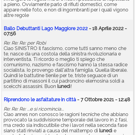
a pieno. Ovviamente parlo di rifiuti domestici, come
appare nelle foto, e non di ingombranti per i quali vigono
altre regole
Ballo Debuttanti Lago Maggiore 2022
- 18 Aprile 2022 -
07:56
Re: Re: Re: per Robi
Ciao SINISTRO Il fascismo, come tutti sanno meno che
te, nasce da una costola della sinistra rivoluzionaria e
interventista. Ti ricordo o meglio ti spiego che
comunismo, nazismo e fascismo hanno la stessa radice
socialista. Io provengo dall'altra famiglia. Quella liberale.
Quindi le battutine tienile per te, triste seguace di un
partitino di massoni il cui padroncino elemosina soldi a
sceicchi assassini. Buon
luned
ì!
Riprendono le asfaltature in città
- 7 Ottobre 2021 - 12:48
Re: Re: Re: ...e si ricomincia...
Ciao annes non conosco le ragioni tecniche che abbiano
provocato la suddivisione temporale del lavoro in 2 fasi,
ma credo sia indiscutibile che i lavori nella seconda fase
siano stati rinviati a causa del maltempo di
luned
ì e