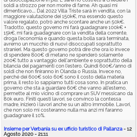
soldi a strozzo per non morire di fame. Ah quasi mi
dimenticavo.... Dal 2022 Villa Triste sarà in vendita, con la
maggiore valutazione dei 150k€, ma essendo questo
valore regalato, potrò anche scontare anche un 50k€.
Tradotto, questo governo mi farà guadagnare 100k€ +
15k€, mi farà guadagnare con la vendita della corrente,
droga l'economia e quando questa bolla sarà terminata,
avremo un mucchio di nuovi disoccupati soprattutto
stranieri. Ma questo governo potrà dire che ora io invece
di spendere 800€ di metano ne spenderò solamente
200€ tutto a vantaggio dell'ambiente e soprattutto della
bilancia dei pagamenti con l'estero. Quindi 600€/anno di
soldi che non finiranno in Olanda o Russia. Invece no,
perché dei 600€ solo 60€ sono il costo della materia
prima, il resto lo sappiamo tutti cosa sono. In pratica un
governo che sta a guardare 60€ che vanno all'esterno,
permette al mio vicino di comprare un SUV messicano da
80k euro. Finiti questi lavori, se convinco la contessa
madre, inizierò i lavori anche su un altro immobile. Lavori,
che non solo mi costeranno nulla ma anzi mi faranno
guadagnare il 10%.
Insieme per Verbania su ex ufficio turistico di Pallanza
- 12
Agosto 2020 - 21:11