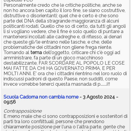
Personalmente credo che le critiche politiche, anche se
non ho ancora ben capito il loro fine, se siano costruttive,
distruttive o disorientanti; quel che è certo è che sono
parte del DNA della stragrande maggioranza di alcuni
politicanti rodati. Quello che so di certo, da tutti gli angoli
li si vogliano vedere, che il fine è solo quello di puntare a
mantenersi incollati alle cadreghe e, di riflesso, ai denari
che queste gli/le entrano nelle tasche, e che, delle
problematiche dei cittadini non gliene frega niente.
Tornando al
tema
dell'oggetto, criticare chi c'è oggi ad
amministrare, fa parte di un gioco macchinoso
destabilizzante, FAR SCORDARE AL POPOLO LE COSE
MAI FATTE DA CHI HA GOVERNATO PRIMA, E PER
MOLTI ANNI. E' ora che i cittadini rientrino nel loro ruolo di
indiscussi padroni di questo Paese, non sudditi, come
invece vorrebbe tenerci questa masnada di p.......i!!
Scuola Cadorna non cambia nome
- 3 Agosto 2024 -
09:56
Contrapposizione
E meno male che ci sono contrapposizioni e sostenitori di
parti tra loro conflittuali, persone che prendono
chiaramente posizione per l'una o l'altra parte, gente che