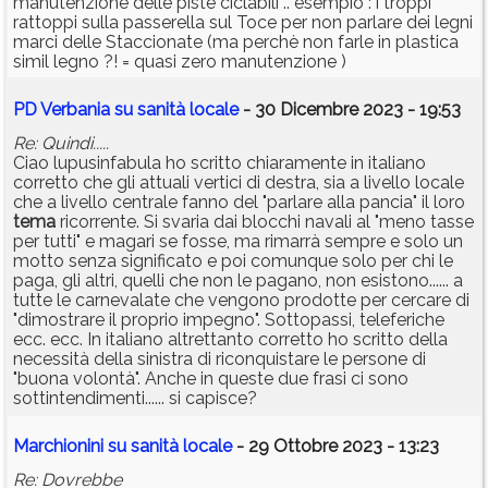
manutenzione delle piste ciclabili .. esempio : i troppi
rattoppi sulla passerella sul Toce per non parlare dei legni
marci delle Staccionate (ma perchè non farle in plastica
simil legno ?! = quasi zero manutenzione )
PD Verbania su sanità locale
- 30 Dicembre 2023 - 19:53
Re: Quindi.....
Ciao lupusinfabula ho scritto chiaramente in italiano
corretto che gli attuali vertici di destra, sia a livello locale
che a livello centrale fanno del "parlare alla pancia" il loro
tema
ricorrente. Si svaria dai blocchi navali al "meno tasse
per tutti" e magari se fosse, ma rimarrà sempre e solo un
motto senza significato e poi comunque solo per chi le
paga, gli altri, quelli che non le pagano, non esistono...... a
tutte le carnevalate che vengono prodotte per cercare di
"dimostrare il proprio impegno". Sottopassi, teleferiche
ecc. ecc. In italiano altrettanto corretto ho scritto della
necessità della sinistra di riconquistare le persone di
"buona volontà". Anche in queste due frasi ci sono
sottintendimenti...... si capisce?
Marchionini su sanità locale
- 29 Ottobre 2023 - 13:23
Re: Dovrebbe