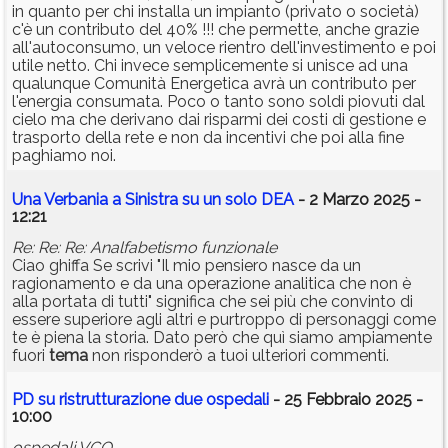
in quanto per chi installa un impianto (privato o società)
c'è un contributo del 40% !!! che permette, anche grazie
all'autoconsumo, un veloce rientro dell'investimento e poi
utile netto. Chi invece semplicemente si unisce ad una
qualunque Comunità Energetica avrà un contributo per
l'energia consumata. Poco o tanto sono soldi piovuti dal
cielo ma che derivano dai risparmi dei costi di gestione e
trasporto della rete e non da incentivi che poi alla fine
paghiamo noi.
Una Verbania a Sinistra su un solo DEA
- 2 Marzo 2025 -
12:21
Re: Re: Re: Analfabetismo funzionale
Ciao ghiffa Se scrivi "Il mio pensiero nasce da un
ragionamento e da una operazione analitica che non è
alla portata di tutti" significa che sei più che convinto di
essere superiore agli altri e purtroppo di personaggi come
te è piena la storia. Dato però che quì siamo ampiamente
fuori
tema
non risponderò a tuoi ulteriori commenti.
PD su ristrutturazione due ospedali
- 25 Febbraio 2025 -
10:00
ospedali VCO