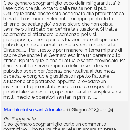
Ciao gennaro scognamiglio ecco definirsi "garantista" è
l'esercizio che più lontano dalla realtà non si può.
Chiunque abbia anche solo accennato alla problematica
lo ha fatto in modo inelegante e inappropriato. Io lo
chiamo "sciacallaggio" e sono sicuro che non esista
termine più indicato per definire la situazione. Si tratta
solamente di attendere le sentenze, poi visti i
presupposti, almeno per le situazioni note all'opinione
pubblica, non è automatico che a soccombere sia la
Sindaca........ Per il resto e per rimanere in
tema
mi pare di
capire che anche Lei Gennaro esprima un parere molto
critico rispetto quella che è l'attuale sanità provinciale. P.s.
il ricorso al Tar serve proprio a definire se il denaro
pubblico speso per l'operazione relativa ai due mezzi
ospedali è congruo e giustificato rispetto l'attuale
situazione che potrebbe, appunto, prevedere un
investimento più oculato verso un nuovo ospedale
provinciale baricentrico, opzione, per altro auspicata da
molti, medici e operatori sanitari in primis........
Marchionini su sanità locale
- 11 Giugno 2023 - 11:34
Re: Baggianate
Ciao gennaro scognamiglio certo un commento
costruttivo..... ho paura che avrete un amara sorpresa.....