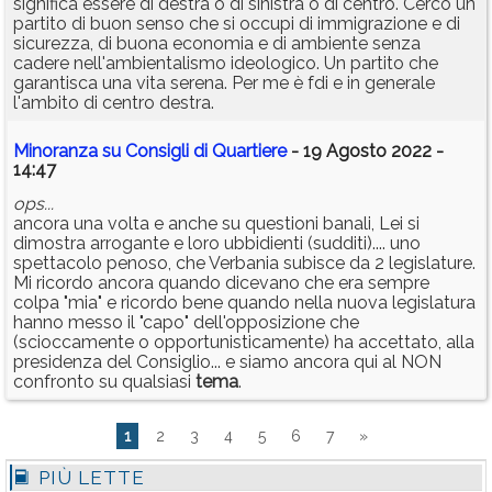
significa essere di destra o di sinistra o di centro. Cerco un
partito di buon senso che si occupi di immigrazione e di
sicurezza, di buona economia e di ambiente senza
cadere nell'ambientalismo ideologico. Un partito che
garantisca una vita serena. Per me è fdi e in generale
l'ambito di centro destra.
Minoranza su Consigli di Quartiere
- 19 Agosto 2022 -
14:47
ops...
ancora una volta e anche su questioni banali, Lei si
dimostra arrogante e loro ubbidienti (sudditi).... uno
spettacolo penoso, che Verbania subisce da 2 legislature.
Mi ricordo ancora quando dicevano che era sempre
colpa "mia" e ricordo bene quando nella nuova legislatura
hanno messo il "capo" dell'opposizione che
(scioccamente o opportunisticamente) ha accettato, alla
presidenza del Consiglio... e siamo ancora qui al NON
confronto su qualsiasi
tema
.
1
2
3
4
5
6
7
»
PIÙ LETTE