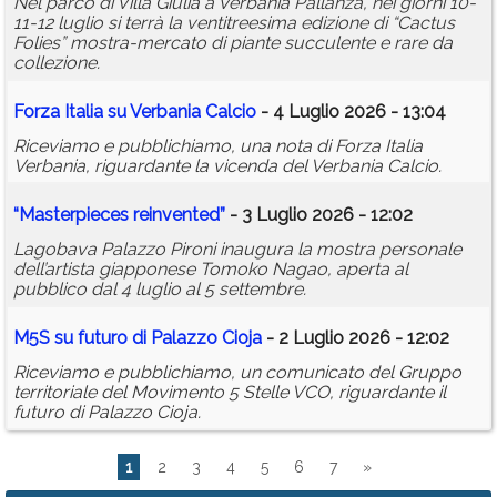
Nel parco di Villa Giulia a Verbania Pallanza, nei giorni 10-
11-12 luglio si terrà la ventitreesima edizione di “Cactus
Folies” mostra-mercato di piante succulente e rare da
collezione.
Forza Italia su Verbania Calcio
- 4 Luglio 2026 - 13:04
Riceviamo e pubblichiamo, una nota di Forza Italia
Verbania, riguardante la vicenda del Verbania Calcio.
“Masterpieces reinvented”
- 3 Luglio 2026 - 12:02
Lagobava Palazzo Pironi inaugura la mostra personale
dell’artista giapponese Tomoko Nagao, aperta al
pubblico dal 4 luglio al 5 settembre.
M5S su futuro di Palazzo Cioja
- 2 Luglio 2026 - 12:02
Riceviamo e pubblichiamo, un comunicato del Gruppo
territoriale del Movimento 5 Stelle VCO, riguardante il
futuro di Palazzo Cioja.
1
2
3
4
5
6
7
»