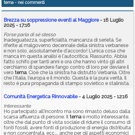
tema
- nei commenti
Brezza su soppressione eventi al Maggiore
- 16 Luglio
2025 - 17:16
Forse parla di sé stesso
Inadeguatezza, superficialità, mancanza di serietà. Se
riferite al malgoverno decennale della sinistra verbanese
e non solo, assolutamente d'accordo! L'unica cosa che
manca im questa analisi è l'autocritica. Riassunto. Abbia
fatto schifo per tanti anni e ora che hanno vinto gli altri
cerchiamo di spandere fango contro di loro per deviare il
vero
tema
. Cioè che la sinistra ha distrutto Verbania. Oltre
che l'Italia, l'europa e il mondo. Questa è la pura verità. Il
resto è pura propaganda di stampo sovietico e stalinista.
Comunità Energetica Rinnovabile
- 4 Luglio 2025 - 12:16
Interessante
Ho partecipato all'incontro ma sono rimasto deluso dalla
scarsa affluenza di persone. Il
tema
è molto interessante,
oltre che dal punto di vista sociale di ridurre il consumo di
fonti fossili, avere fonti di produzione di energia distribuita
e non concentrata, ecc..., anche per gli aspetti economici