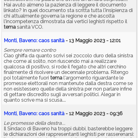
Hai avuto almeno la pazienza di leggere il documento
linkato? In quel documento sta scritta tutta l'insipienza di
chi attualmente governa la regione e che ascolta
l'incompetenza dimostrata dai vertici leghisti rispetto il
tema
sanità VCO.
Monti, Baveno: caos sanità
- 13 Maggio 2023 - 12:01
Sempre remare contro
Ciao ghiffa da quanto scrivi sei zoccolo duro della sinistra
che come al solito, non riuscendo mai a realizzare
qualcosa di positivo, si rode il fegato che altri cerchino
finalmente di risolvere un decennale problema. Ritengo
poi totalmente fuori
tema
l'argomento riguardante le
promesse elettorali non mantenute dalla destra come se
non esistessero quelle della sinistra per non parlare infine
di gettare discredito sugli avversari politici. Alegar in
quanto scrive ma si scusa....
Monti, Baveno: caos sanità
- 12 Maggio 2023 - 09:36
Le promesse della destra....
Il Sindaco di Baveno ha troppi dubbi, basterebbe leggere
le dichiarazioni dei rappresentanti leghisti per rasserenarsi: