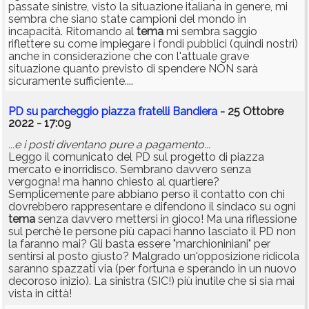
passate sinistre, visto la situazione italiana in genere, mi
sembra che siano state campioni del mondo in
incapacità. Ritornando al
tema
mi sembra saggio
riflettere su come impiegare i fondi pubblici (quindi nostri)
anche in considerazione che con l'attuale grave
situazione quanto previsto di spendere NON sarà
sicuramente sufficiente....
PD su parcheggio piazza fratelli Bandiera
- 25 Ottobre
2022 - 17:09
...e i posti diventano pure a pagamento...
Leggo il comunicato del PD sul progetto di piazza
mercato e inorridisco. Sembrano davvero senza
vergogna! ma hanno chiesto al quartiere?
Semplicemente pare abbiano perso il contatto con chi
dovrebbero rappresentare e difendono il sindaco su ogni
tema
senza davvero mettersi in gioco! Ma una riflessione
sul perchè le persone più capaci hanno lasciato il PD non
la faranno mai? Gli basta essere "marchioniniani" per
sentirsi al posto giusto? Malgrado un'opposizione ridicola
saranno spazzati via (per fortuna e sperando in un nuovo
decoroso inizio). La sinistra (SIC!) più inutile che si sia mai
vista in città!