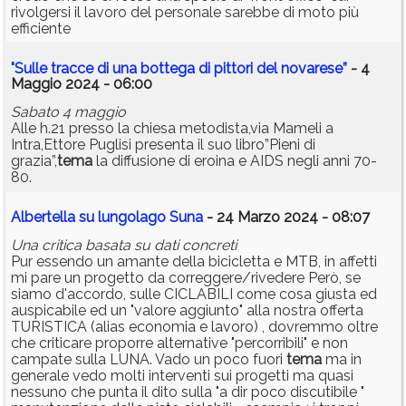
rivolgersi il lavoro del personale sarebbe di moto più
efficiente
"Sulle tracce di una bottega di pittori del novarese”
- 4
Maggio 2024 - 06:00
Sabato 4 maggio
Alle h.21 presso la chiesa metodista,via Mameli a
Intra,Ettore Puglisi presenta il suo libro”Pieni di
grazia”,
tema
la diffusione di eroina e AIDS negli anni 70-
80.
Albertella su lungolago Suna
- 24 Marzo 2024 - 08:07
Una critica basata su dati concreti
Pur essendo un amante della bicicletta e MTB, in affetti
mi pare un progetto da correggere/rivedere Però, se
siamo d'accordo, sulle CICLABILI come cosa giusta ed
auspicabile ed un "valore aggiunto" alla nostra offerta
TURISTICA (alias economia e lavoro) , dovremmo oltre
che criticare proporre alternative "percorribili" e non
campate sulla LUNA. Vado un poco fuori
tema
ma in
generale vedo molti interventi sui progetti ma quasi
nessuno che punta il dito sulla "a dir poco discutibile "