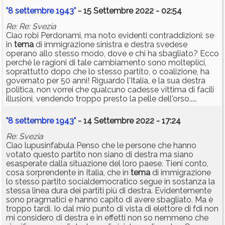
"8 settembre 1943"
- 15 Settembre 2022 - 02:54
Re: Re: Svezia
Ciao robi Perdonami, ma noto evidenti contraddizioni: se
in
tema
di immigrazione sinistra e destra svedese
operano allo stesso modo, dove e chi ha sbagliato? Ecco
perché le ragioni di tale cambiamento sono molteplici,
soprattutto dopo che lo stesso partito, o coalizione, ha
governato per 50 anni! Riguardo l'Italia, e la sua destra
politica, non vorrei che qualcuno cadesse vittima di facili
illusioni, vendendo troppo presto la pelle dell'orso.....
"8 settembre 1943"
- 14 Settembre 2022 - 17:24
Re: Svezia
Ciao lupusinfabula Penso che le persone che hanno
votato questo partito non siano di destra ma siano
esasperate dalla situazione del loro paese. Tieni conto,
cosa sorprendente in Italia, che in
tema
di immigrazione
lo stesso partito socialdemocratico segue in sostanza la
stessa linea dura dei partiti più di destra. Evidentemente
sono pragmatici e hanno capito di avere sbagliato. Ma è
troppo tardi. Io dal mio punto di vista di elettore di fdi non
mi considero di destra e in effetti non so nemmeno che