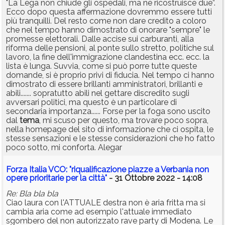
"La Lega non chiude gli ospedali, ma ne ricostruisce due”.
Ecco dopo questa affermazione dovremmo essere tutti
più tranquilli. Del resto come non dare credito a coloro
che nel tempo hanno dimostrato di onorare "sempre" le
promesse elettorali. Dalle accise sui carburanti, alla
riforma delle pensioni, al ponte sullo stretto, politiche sul
lavoro, la fine dell'immigrazione clandestina ecc. ecc. la
lista è lunga. Suvvia, come si può porre tutte queste
domande, si è proprio privi di fiducia. Nel tempo ci hanno
dimostrato di essere brillanti amministratori, brillanti e
abili....... sopratutto abili nel gettare discredito sugli
avversari politici, ma questo è un particolare di
secondaria importanza...... Forse per la foga sono uscito
dal
tema
, mi scuso per questo, ma trovare poco sopra,
nella homepage del sito di informazione che ci ospita, le
stesse sensazioni e le stesse considerazioni che ho fatto
poco sotto, mi conforta. Alegar
Forza Italia VCO: "riqualificazione piazze a Verbania non
opere prioritarie per la città"
- 31 Ottobre 2022 - 14:08
Re: Bla bla bla
Ciao laura con l'ATTUALE destra non è aria fritta ma si
cambia aria come ad esempio l'attuale immediato
sgombero del non autorizzato rave party di Modena. Le