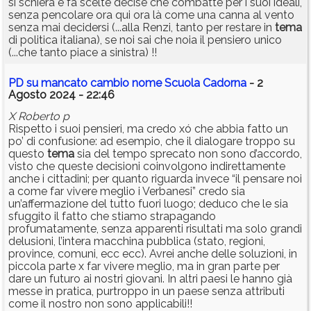
si schiera e fa scelte decise che combatte per i suoi ideali,
senza pencolare ora qui ora là come una canna al vento
senza mai decidersi (...alla Renzi, tanto per restare in
tema
di politica italiana), se noi sai che noia il pensiero unico
(...che tanto piace a sinistra) !!
PD su mancato cambio nome Scuola Cadorna
- 2
Agosto 2024 - 22:46
X Roberto p
Rispetto i suoi pensieri, ma credo xó che abbia fatto un
po’ di confusione: ad esempio, che il dialogare troppo su
questo
tema
sia del tempo sprecato non sono d’accordo,
visto che queste decisioni coinvolgono indirettamente
anche i cittadini; per quanto riguarda invece “il pensare noi
a come far vivere meglio i Verbanesi” credo sia
un’affermazione del tutto fuori luogo; deduco che le sia
sfuggito il fatto che stiamo strapagando
profumatamente, senza apparenti risultati ma solo grandi
delusioni, l’intera macchina pubblica (stato, regioni,
province, comuni, ecc ecc). Avrei anche delle soluzioni, in
piccola parte x far vivere meglio, ma in gran parte per
dare un futuro ai nostri giovani. In altri paesi le hanno già
messe in pratica, purtroppo in un paese senza attributi
come il nostro non sono applicabili!!