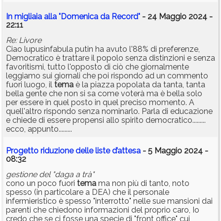
In migliaia alla "Domenica da Record"
- 24 Maggio 2024 -
22:11
Re: Livore
Ciao lupusinfabula putin ha avuto l'88% di preferenze,
Democratico è trattare il popolo senza distinzioni e senza
favoritismi, tutto l'opposto di ciò che giornalmente
leggiamo sui giornali che poi rispondo ad un commento
fuori luogo, il
tema
è la piazza popolata da tanta, tanta
bella gente che non si sa come voterà ma è bella solo
per essere in quel posto in quel preciso momento. A
quell'altro rispondo senza nominarlo. Parla di educazione
e chiede di essere propensi allo spirito democratico.........
ecco, appunto.........
Progetto riduzione delle liste d’attesa
- 5 Maggio 2024 -
08:32
gestione del "daga a trà"
cono un poco fuori
tema
ma non più di tanto, noto
spesso (in particolare a DEA) che il personale
infermieristico è spesso "interrotto" nelle sue mansioni dai
parenti che chiedono informazioni del proprio caro, Io
credo che se ci fosse una specie di "front office" cui