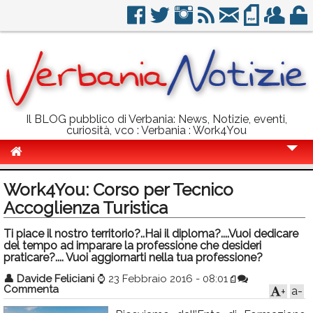
Il BLOG pubblico di Verbania: News, Notizie, eventi,
curiosità, vco : Verbania : Work4You
Cronaca
Work4You: Corso per Tecnico
Politica
Accoglienza Turistica
Sport
Ti piace il nostro territorio?..Hai il diploma?....Vuoi dedicare
del tempo ad imparare la professione che desideri
Eventi
praticare?.... Vuoi aggiornarti nella tua professione?
👤
Davide Feliciani
⌚
23 Febbraio 2016 - 08:01
Info Utili
Commenta
a-
+
Rubriche