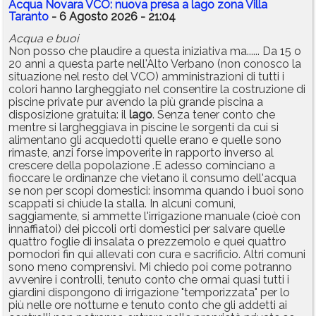
Acqua Novara VCO: nuova presa a lago zona Villa
Taranto
- 6 Agosto 2026 - 21:04
Acqua e buoi
Non posso che plaudire a questa iniziativa ma...... Da 15 o
20 anni a questa parte nell'Alto Verbano (non conosco la
situazione nel resto del VCO) amministrazioni di tutti i
colori hanno largheggiato nel consentire la costruzione di
piscine private pur avendo la più grande piscina a
disposizione gratuita: il
lago
. Senza tener conto che
mentre si largheggiava in piscine le sorgenti da cui si
alimentano gli acquedotti quelle erano e quelle sono
rimaste, anzi forse impoverite in rapporto inverso al
crescere della popolazione .E adesso cominciano a
fioccare le ordinanze che vietano il consumo dell'acqua
se non per scopi domestici: insomma quando i buoi sono
scappati si chiude la stalla. In alcuni comuni,
saggiamente, si ammette l'irrigazione manuale (cioè con
innaffiatoi) dei piccoli orti domestici per salvare quelle
quattro foglie di insalata o prezzemolo e quei quattro
pomodori fin qui allevati con cura e sacrificio. Altri comuni
sono meno comprensivi. Mi chiedo poi come potranno
avvenire i controlli, tenuto conto che ormai quasi tutti i
giardini dispongono di irrigazione "temporizzata" per lo
più nelle ore notturne e tenuto conto che gli addetti ai