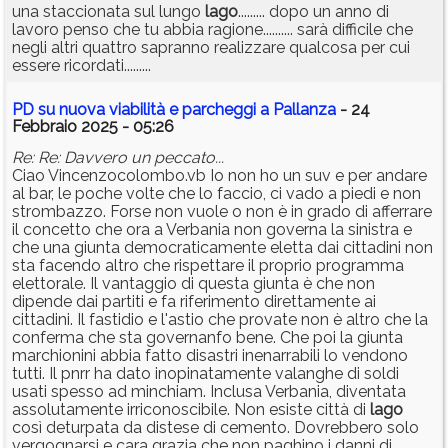
una staccionata sul lungo
lago
......... dopo un anno di
lavoro penso che tu abbia ragione.......... sarà difficile che
negli altri quattro sapranno realizzare qualcosa per cui
essere ricordati.........
PD su nuova viabilità e parcheggi a Pallanza
- 24
Febbraio 2025 - 05:26
Re: Re: Davvero un peccato...
Ciao Vincenzocolombo.vb Io non ho un suv e per andare
al bar, le poche volte che lo faccio, ci vado a piedi e non
strombazzo. Forse non vuole o non è in grado di afferrare
il concetto che ora a Verbania non governa la sinistra e
che una giunta democraticamente eletta dai cittadini non
sta facendo altro che rispettare il proprio programma
elettorale. Il vantaggio di questa giunta è che non
dipende dai partiti e fa riferimento direttamente ai
cittadini. Il fastidio e l'astio che provate non è altro che la
conferma che sta governanfo bene. Che poi la giunta
marchionini abbia fatto disastri inenarrabili lo vendono
tutti. Il pnrr ha dato inopinatamente valanghe di soldi
usati spesso ad minchiam. Inclusa Verbania, diventata
assolutamente irriconoscibile. Non esiste città di
lago
così deturpata da distese di cemento. Dovrebbero solo
vergognarsi e cara grazia che non paghino i danni di