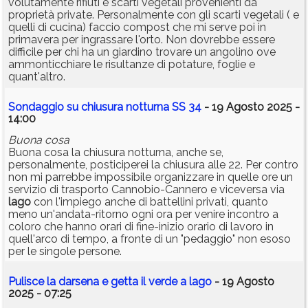
volutamente rifiuti e scarti vegetali provenienti da
proprietà private. Personalmente con gli scarti vegetali ( e
quelli di cucina) faccio compost che mi serve poi in
primavera per ingrassare l'orto. Non dovrebbe essere
difficile per chi ha un giardino trovare un angolino ove
ammonticchiare le risultanze di potature, foglie e
quant'altro.
Sondaggio su chiusura notturna SS 34
- 19 Agosto 2025 -
14:00
Buona cosa
Buona cosa la chiusura notturna, anche se,
personalmente, posticiperei la chiusura alle 22. Per contro
non mi parrebbe impossibile organizzare in quelle ore un
servizio di trasporto Cannobio-Cannero e viceversa via
lago
con l'impiego anche di battellini privati, quanto
meno un'andata-ritorno ogni ora per venire incontro a
coloro che hanno orari di fine-inizio orario di lavoro in
quell'arco di tempo, a fronte di un "pedaggio" non esoso
per le singole persone.
Pulisce la darsena e getta il verde a lago
- 19 Agosto
2025 - 07:25