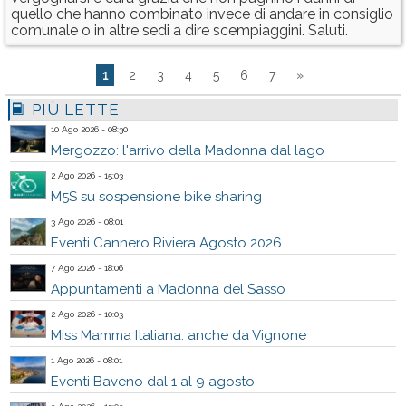
quello che hanno combinato invece di andare in consiglio
comunale o in altre sedi a dire scempiaggini. Saluti.
1
2
3
4
5
6
7
»
PIÙ LETTE
10 Ago 2026 - 08:30
Mergozzo: l'arrivo della Madonna dal lago
2 Ago 2026 - 15:03
M5S su sospensione bike sharing
3 Ago 2026 - 08:01
Eventi Cannero Riviera Agosto 2026
7 Ago 2026 - 18:06
Appuntamenti a Madonna del Sasso
2 Ago 2026 - 10:03
Miss Mamma Italiana: anche da Vignone
1 Ago 2026 - 08:01
Eventi Baveno dal 1 al 9 agosto