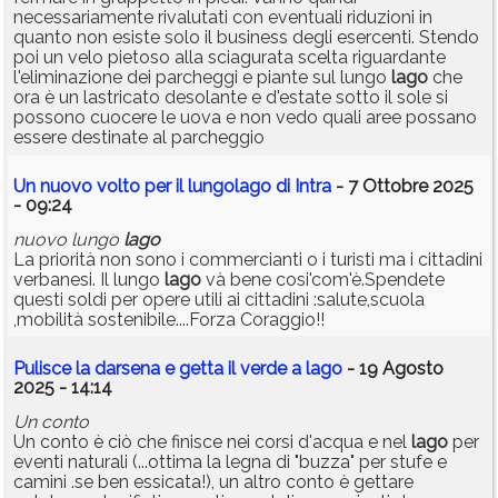
necessariamente rivalutati con eventuali riduzioni in
quanto non esiste solo il business degli esercenti. Stendo
poi un velo pietoso alla sciagurata scelta riguardante
l'eliminazione dei parcheggi e piante sul lungo
lago
che
ora è un lastricato desolante e d'estate sotto il sole si
possono cuocere le uova e non vedo quali aree possano
essere destinate al parcheggio
Un nuovo volto per il lungolago di Intra
- 7 Ottobre 2025
- 09:24
nuovo lungo
lago
La priorità non sono i commercianti o i turisti ma i cittadini
verbanesi. Il lungo
lago
và bene cosi'com'è.Spendete
questi soldi per opere utili ai cittadini :salute,scuola
,mobilità sostenibile....Forza Coraggio!!
Pulisce la darsena e getta il verde a lago
- 19 Agosto
2025 - 14:14
Un conto
Un conto è ciò che finisce nei corsi d'acqua e nel
lago
per
eventi naturali (...ottima la legna di "buzza" per stufe e
camini .se ben essicata!), un altro conto è gettare