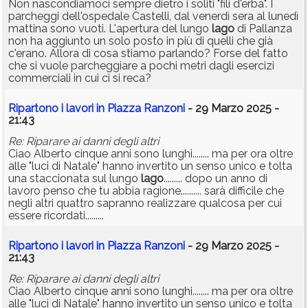
Non nascondiamoci sempre dietro i soliti "fili d'erba". I
parcheggi dell'ospedale Castelli, dal venerdì sera al lunedì
mattina sono vuoti. L'apertura del lungo
lago
di Pallanza
non ha aggiunto un solo posto in più di quelli che già
c'erano. Allora di cosa stiamo parlando? Forse del fatto
che si vuole parcheggiare a pochi metri dagli esercizi
commerciali in cui ci si reca?
Ripartono i lavori in Piazza Ranzoni
- 29 Marzo 2025 -
21:43
Re: Riparare ai danni degli altri
Ciao Alberto cinque anni sono lunghi........ ma per ora oltre
alle "luci di Natale" hanno invertito un senso unico e tolta
una staccionata sul lungo
lago
......... dopo un anno di
lavoro penso che tu abbia ragione.......... sarà difficile che
negli altri quattro sapranno realizzare qualcosa per cui
essere ricordati.........
Ripartono i lavori in Piazza Ranzoni
- 29 Marzo 2025 -
21:43
Re: Riparare ai danni degli altri
Ciao Alberto cinque anni sono lunghi........ ma per ora oltre
alle "luci di Natale" hanno invertito un senso unico e tolta