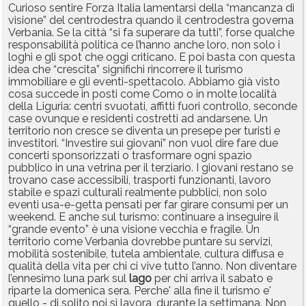
Curioso sentire Forza Italia lamentarsi della “mancanza di
visione” del centrodestra quando il centrodestra governa
Verbania. Se la città “si fa superare da tutti”, forse qualche
responsabilità politica ce l’hanno anche loro, non solo i
loghi e gli spot che oggi criticano. E poi basta con questa
idea che “crescita” significhi rincorrere il turismo
immobiliare e gli eventi-spettacolo. Abbiamo già visto
cosa succede in posti come Como o in molte località
della Liguria: centri svuotati, affitti fuori controllo, seconde
case ovunque e residenti costretti ad andarsene. Un
territorio non cresce se diventa un presepe per turisti e
investitori. “Investire sui giovani” non vuol dire fare due
concerti sponsorizzati o trasformare ogni spazio
pubblico in una vetrina per il terziario. I giovani restano se
trovano case accessibili, trasporti funzionanti, lavoro
stabile e spazi culturali realmente pubblici, non solo
eventi usa-e-getta pensati per far girare consumi per un
weekend. E anche sul turismo: continuare a inseguire il
“grande evento” è una visione vecchia e fragile. Un
territorio come Verbania dovrebbe puntare su servizi,
mobilità sostenibile, tutela ambientale, cultura diffusa e
qualità della vita per chi ci vive tutto l’anno. Non diventare
l’ennesimo luna park sul
lago
per chi arriva il sabato e
riparte la domenica sera. Perche' alla fine il turismo e'
quello - di solito noi si lavora, durante la settimana. Non