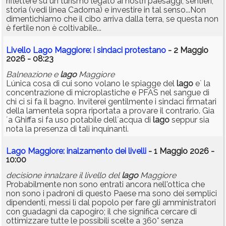
riflettere su un turismo legato ai nostri paesaggi, sentieri,
storia (vedi linea Cadorna) e investire in tal senso...Non
dimentichiamo che il cibo arriva dalla terra, se questa non
è fertile non è coltivabile...
Livello Lago Maggiore: i sindaci protestano
- 2 Maggio
2026 - 08:23
Balneazione e
lago
Maggiore
Lúnica cosa di cui sono volano le spiagge del
lago
e` la
concentrazione di microplastiche e PFAS nel sangue di
chi ci si fa il bagno. Inviterei gentilmente i sindaci firmatari
della lamentela sopra riportata a provare il contrario. Gia
´a Ghiffa si fa uso potabile dell´acqua di
lago
seppur sia
nota la presenza di tali inquinanti.
Lago Maggiore: inalzamento dei livelli
- 1 Maggio 2026 -
10:00
decisione innalzare il livello del
lago
Maggiore
Probabilmente non sono entrati ancora nell'ottica che
non sono i padroni di questo Paese ma sono dei semplici
dipendenti, messi lì dal popolo per fare gli amministratori
con guadagni da capogiro; il che significa cercare di
ottimizzare tutte le possibili scelte a 360° senza