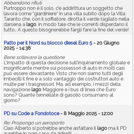
Abbandono rifiuti
Purtroppo non è il solo, c’è addirittura un soggetto che
lavora come “giardiniere” in una villa subito dopo la Villa
Taranto che, con il soffiatore, dirotta il verde tagliato nella
darsena a
lago
, in modo tale che le correnti disperdano il
tutto.. A questo bisognerebbe fargli fare la fine del verde!
Patto per il Nord su blocco diesel Euro 5
- 20 Giugno
2025 - 14:38
Bene sollevare la questione
L'impatto di questa decisione sull'inquinamento globale è
insignificante mentre sui possessori di auto in molti casi
può essere devastante. Visto che non siamo tutti degli
imbecilli il fine è a solo vantaggio dei costruttori auto e
multe per i trasgressori. Ma, ad esempio, i mezzi della
navigazione
lago
Maggiore e i bus di linea che Euro
sono? Quante tennellate di gasolio consumano al
giorno?
PD su Code a Fondotoce
- 8 Maggio 2025 - 12:00
Re: Propongo un aeroporto
Ciao Alberto si potrebbe anche asfaltare il
lago
ma il PD
avrebbe in ogni caso da ridire!!!