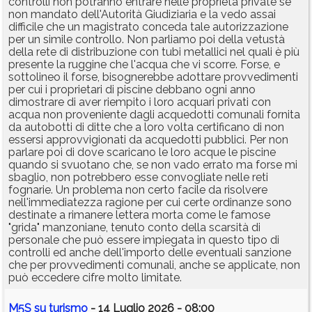
controlli non potranno entrare nelle proprietà private se
non mandato dell'Autorità Giudiziaria e la vedo assai
difficile che un magistrato conceda tale autorizzazione
per un simile controllo. Non parliamo poi della vetustà
della rete di distribuzione con tubi metallici nel quali è più
presente la ruggine che l'acqua che vi scorre. Forse, e
sottolineo il forse, bisognerebbe adottare provvedimenti
per cui i proprietari di piscine debbano ogni anno
dimostrare di aver riempito i loro acquari privati con
acqua non proveniente dagli acquedotti comunali fornita
da autobotti di ditte che a loro volta certificano di non
essersi approvvigionati da acquedotti pubblici. Per non
parlare poi di dove scaricano le loro acque le piscine
quando si svuotano che, se non vado errato ma forse mi
sbaglio, non potrebbero esse convogliate nelle reti
fognarie. Un problema non certo facile da risolvere
nell'immediatezza ragione per cui certe ordinanze sono
destinate a rimanere lettera morta come le famose
"grida" manzoniane, tenuto conto della scarsità di
personale che può essere impiegata in questo tipo di
controlli ed anche dell'importo delle eventuali sanzione
che per provvedimenti comunali, anche se applicate, non
può eccedere cifre molto limitate.
M5S su turismo
- 14 Luglio 2026 - 08:00