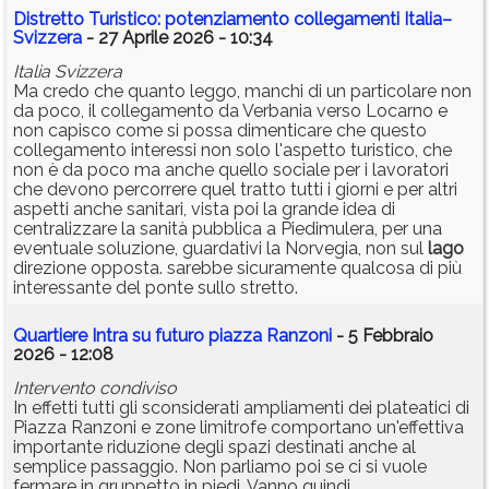
Distretto Turistico: potenziamento collegamenti Italia–
Svizzera
- 27 Aprile 2026 - 10:34
Italia Svizzera
Ma credo che quanto leggo, manchi di un particolare non
da poco, il collegamento da Verbania verso Locarno e
non capisco come si possa dimenticare che questo
collegamento interessi non solo l'aspetto turistico, che
non è da poco ma anche quello sociale per i lavoratori
che devono percorrere quel tratto tutti i giorni e per altri
aspetti anche sanitari, vista poi la grande idea di
centralizzare la sanità pubblica a Piedimulera, per una
eventuale soluzione, guardativi la Norvegia, non sul
lago
direzione opposta. sarebbe sicuramente qualcosa di più
interessante del ponte sullo stretto.
Quartiere Intra su futuro piazza Ranzoni
- 5 Febbraio
2026 - 12:08
Intervento condiviso
In effetti tutti gli sconsiderati ampliamenti dei plateatici di
Piazza Ranzoni e zone limitrofe comportano un'effettiva
importante riduzione degli spazi destinati anche al
semplice passaggio. Non parliamo poi se ci si vuole
fermare in gruppetto in piedi. Vanno quindi