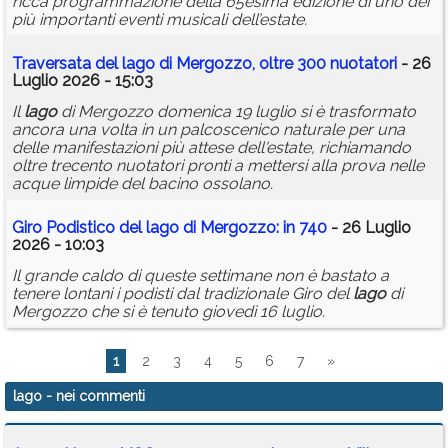
ricca programmazione della 65esima edizione di uno dei
più importanti eventi musicali dell’estate.
Traversata del
lago
di Mergozzo, oltre 300 nuotatori
- 26
Luglio 2026 - 15:03
Il
lago
di Mergozzo domenica 19 luglio si è trasformato
ancora una volta in un palcoscenico naturale per una
delle manifestazioni più attese dell'estate, richiamando
oltre trecento nuotatori pronti a mettersi alla prova nelle
acque limpide del bacino ossolano.
Giro Podistico del
lago
di Mergozzo: in 740
- 26 Luglio
2026 - 10:03
Il grande caldo di queste settimane non è bastato a
tenere lontani i podisti dal tradizionale Giro del
lago
di
Mergozzo che si è tenuto giovedì 16 luglio.
1
2
3
4
5
6
7
»
lago
- nei commenti