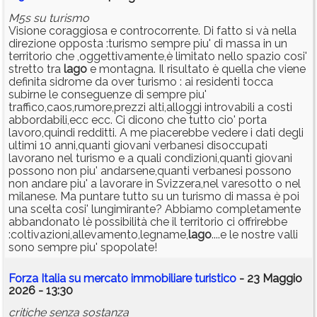
M5s su turismo
Visione coraggiosa e controcorrente. Di fatto si và nella
direzione opposta :turismo sempre piu' di massa in un
territorio che ,oggettivamente,è limitato nello spazio cosi'
stretto tra
lago
e montagna. Il risultato è quella che viene
definita sidrome da over turismo : ai residenti tocca
subirne le conseguenze di sempre piu'
traffico,caos,rumore,prezzi alti,alloggi introvabili a costi
abbordabili,ecc ecc. Ci dicono che tutto cio' porta
lavoro,quindi redditti. A me piacerebbe vedere i dati degli
ultimi 10 anni,quanti giovani verbanesi disoccupati
lavorano nel turismo e a quali condizioni,quanti giovani
possono non piu' andarsene,quanti verbanesi possono
non andare piu' a lavorare in Svizzera,nel varesotto o nel
milanese. Ma puntare tutto su un turismo di massa è poi
una scelta cosi' lungimirante? Abbiamo completamente
abbandonato lè possibilità che il territorio ci offrirebbe
:coltivazioni,allevamento,legname,
lago
....e le nostre valli
sono sempre piu' spopolate!
Forza Italia su mercato immobiliare turistico
- 23 Maggio
2026 - 13:30
critiche senza sostanza