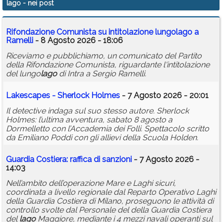
lago
- nei post
Calendario
Rifondazione Comunista su intitolazione lungo
lago
a
Annunci
Ramelli
- 8 Agosto 2026 - 18:06
Riceviamo e pubblichiamo, un comunicato del Partito
della Rifondazione Comunista, riguardante l'intitolazione
del lungo
lago
di Intra a Sergio Ramelli.
Lakescapes - Sherlock Holmes
- 7 Agosto 2026 - 20:01
Il detective indaga sul suo stesso autore. Sherlock
Holmes: l’ultima avventura, sabato 8 agosto a
Dormelletto con l’Accademia dei Folli. Spettacolo scritto
da Emiliano Poddi con gli allievi della Scuola Holden.
Guardia Costiera: raffica di sanzioni
- 7 Agosto 2026 -
14:03
Nell’ambito dell’operazione Mare e Laghi sicuri,
coordinata a livello regionale dal Reparto Operativo Laghi
della Guardia Costiera di Milano, proseguono le attività di
controllo svolte dal Personale del della Guardia Costiera
del
lago
Maggiore, mediante i 4 mezzi navali operanti sul