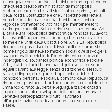
danneggiare nessuno. Noi cittadini dobbiamo pretendere
che questi pseudo amministratori da monopoli si
mettano bene nella testa il significato dei primi 3 articoli
della nostra Costituzione e che li rispettino alla lettera,
non che decidono a seconda di chi fa pressioni più
vigorose promettendo voti facili per mantenere loro
cadreghe e benefit!! Solo per rinfrescarli la memoria: Art. 1
L'Italia è una Repubblica democratica, fondata sul lavoro.
La sovranità appartiene al popolo, che la esercita nelle
forme e nei limiti della Costituzione. Art. 2 La Repubblica
riconosce e garantisce i diritti inviolabili dell'uomo, sia
come singolo sia nelle formazioni sociali ove si svolge la
sua personalità, e richiede l'adempimento dei doveri
inderogabili di solidarietà politica, economica e sociale.
Art. 3 Tutti i cittadini hanno pari dignità sociale e sono
eguali davanti alla legge, senza distinzione di sesso, di
razza, di lingua, di religione, di opinioni politiche, di
condizioni personali e sociali. È compito della Repubblica
rimuovere gli ostacoli di ordine economico e sociale, che,
limitando di fatto la libertà e l'eguaglianza dei cittadini,
impediscono il pieno sviluppo della persona umana e
l'effettiva partecipazione di tutti i lavoratori
all'organizzazione politica, economica e sociale del
Paese.