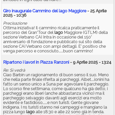
Giro inaugurale Cammino del lago Maggiore
- 25 Aprile
2025 - 10:36
Precisazione
Ottima iniziativa! Il cammino ricalca praticamente il
percorso del Gran°Tour del
lago
Maggiore (GTLM) della
sezione Verbano CAI Intra in occasione del 150°
anniversario di fondazione e pubblicato sul sito della
sezione CAI Verbano con ampi dettagli. E' positivo che
venga percorso e conosciuto......buon cammino!
Ripartono i lavori in Piazza Ranzoni
- 9 Aprile 2025 - 13:24
Re: Si vedrà
Ciao Barbin un ragionamento di buon senso il suo. Meno
che nella parte finale riferita ai parcheggi. Albet....ionini ha
fatto un senso unico a Suna per agevolare il parcheggio.
Lo scorso fine settimana, come qualcuno ha già detto, i
parcheggi erano liberi (anche abbastanza vicino) ma il
parcheggio selvaggio davanti agli esercizi era molto
evidente e fastidioso......e non turisti. Gente giovane
indigena. I ns turisti stanno nei campeggi e mangiano la
pizza lungo
lago
alle 18:30 e alle 22 sono già in tenda.