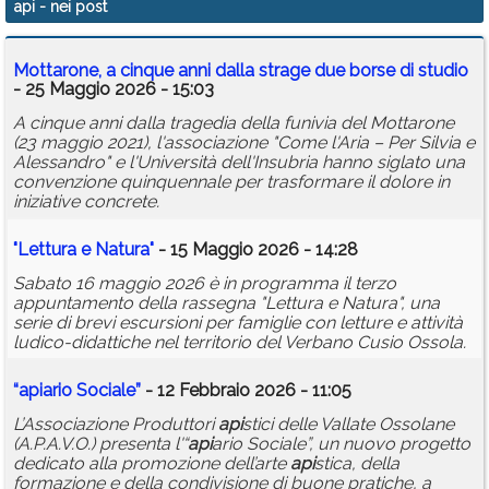
api
- nei post
Calendario
Mottarone, a cinque anni dalla strage due borse di studio
Annunci
- 25 Maggio 2026 - 15:03
A cinque anni dalla tragedia della funivia del Mottarone
(23 maggio 2021), l'associazione "Come l'Aria – Per Silvia e
Alessandro" e l'Università dell'Insubria hanno siglato una
convenzione quinquennale per trasformare il dolore in
iniziative concrete.
"Lettura e Natura"
- 15 Maggio 2026 - 14:28
Sabato 16 maggio 2026 è in programma il terzo
appuntamento della rassegna "Lettura e Natura", una
serie di brevi escursioni per famiglie con letture e attività
ludico-didattiche nel territorio del Verbano Cusio Ossola.
“
api
ario Sociale”
- 12 Febbraio 2026 - 11:05
L’Associazione Produttori
api
stici delle Vallate Ossolane
(A.P.A.V.O.) presenta l'“
api
ario Sociale”, un nuovo progetto
dedicato alla promozione dell’arte
api
stica, della
formazione e della condivisione di buone pratiche, a