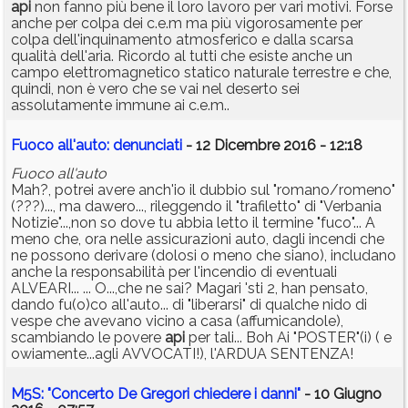
api
non fanno più bene il loro lavoro per vari motivi. Forse
anche per colpa dei c.e.m ma più vigorosamente per
colpa dell'inquinamento atmosferico e dalla scarsa
qualità dell'aria. Ricordo al tutti che esiste anche un
campo elettromagnetico statico naturale terrestre e che,
quindi, non è vero che se vai nel deserto sei
assolutamente immune ai c.e.m..
Fuoco all'auto: denunciati
- 12 Dicembre 2016 - 12:18
Fuoco all'auto
Mah?, potrei avere anch'io il dubbio sul "romano/romeno"
(???)..., ma dawero..., rileggendo il "trafiletto" di "Verbania
Notizie"...,non so dove tu abbia letto il termine "fuco"... A
meno che, ora nelle assicurazioni auto, dagli incendi che
ne possono derivare (dolosi o meno che siano), includano
anche la responsabilità per l'incendio di eventuali
ALVEARI... ... O...,che ne sai? Magari 'sti 2, han pensato,
dando fu(o)co all'auto... di "liberarsi" di qualche nido di
vespe che avevano vicino a casa (affumicandole),
scambiando le povere
api
per tali... Boh Ai "POSTER"(i) ( e
owiamente...agli AVVOCATI!), l'ARDUA SENTENZA!
M5S: "Concerto De Gregori chiedere i danni"
- 10 Giugno