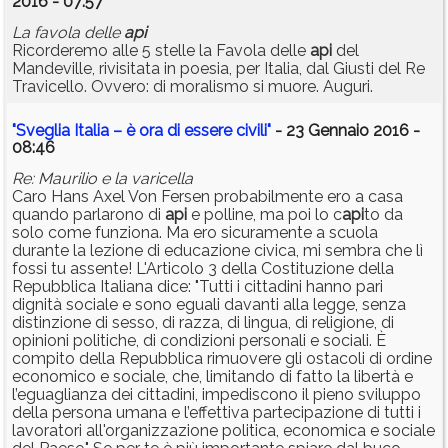
2016 - 07:57
La favola delle
api
Ricorderemo alle 5 stelle la Favola delle
api
del
Mandeville, rivisitata in poesia, per Italia, dal Giusti del Re
Travicello. Ovvero: di moralismo si muore. Auguri.
"Sveglia Italia – è ora di essere civili"
- 23 Gennaio 2016 -
08:46
Re: Maurilio e la varicella
Caro Hans Axel Von Fersen probabilmente ero a casa
quando parlarono di
api
e polline, ma poi lo c
api
to da
solo come funziona. Ma ero sicuramente a scuola
durante la lezione di educazione civica, mi sembra che lì
fossi tu assente! L'Articolo 3 della Costituzione della
Repubblica Italiana dice: "Tutti i cittadini hanno pari
dignità sociale e sono eguali davanti alla legge, senza
distinzione di sesso, di razza, di lingua, di religione, di
opinioni politiche, di condizioni personali e sociali. È
compito della Repubblica rimuovere gli ostacoli di ordine
economico e sociale, che, limitando di fatto la libertà e
l’eguaglianza dei cittadini, impediscono il pieno sviluppo
della persona umana e l’effettiva partecipazione di tutti i
lavoratori all'organizzazione politica, economica e sociale