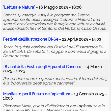
"Lettura e Natura"
- 16 Maggio 2025 - 18:06
Sabato 17 maggio 2025 è in programma il terzo
appuntamento della rassegna "Lettura e Natura", una
serie di brevi escursioni per famiglie con letture e attività
ludico-didattiche nel territorio del Verbano Cusio Ossola.
Festival dell’illustrazione Di-Se
- 22 Aprile 2025 - 15:03
Torna la quinta edizione del Festival dell’illustrazione Di-
Se x BlitzArt, da sabato 3 maggio a domenica 8 giugno a
Domodossola.
18 anni della Festa degli Agrumi di Cannero
- 14 Marzo
2025 - 10:23
Per rendere onore a questo anniversario, il tema del 2025
è la biodiversità degli agrumi canneresi
Manifesto per il Futuro dell’
api
coltura
- 13 Gennaio 2025 -
18:06
Piemonte Miele, punto di riferimento per l’
api
coltura e la
tutela delle
api
, lancia il Manifesto per il Futuro