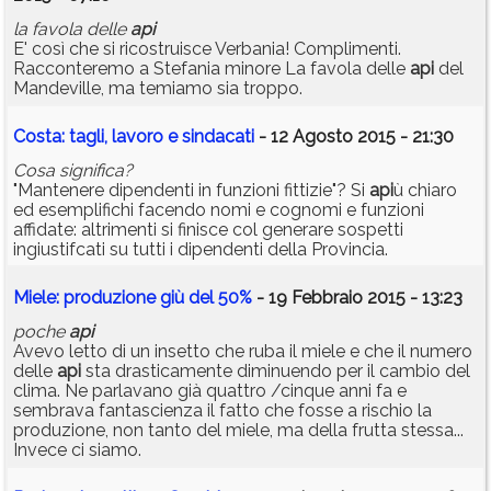
la favola delle
api
E' così che si ricostruisce Verbania! Complimenti.
Racconteremo a Stefania minore La favola delle
api
del
Mandeville, ma temiamo sia troppo.
Costa: tagli, lavoro e sindacati
- 12 Agosto 2015 - 21:30
Cosa significa?
"Mantenere dipendenti in funzioni fittizie"? Si
api
ù chiaro
ed esemplifichi facendo nomi e cognomi e funzioni
affidate: altrimenti si finisce col generare sospetti
ingiustifcati su tutti i dipendenti della Provincia.
Miele: produzione giù del 50%
- 19 Febbraio 2015 - 13:23
poche
api
Avevo letto di un insetto che ruba il miele e che il numero
delle
api
sta drasticamente diminuendo per il cambio del
clima. Ne parlavano già quattro /cinque anni fa e
sembrava fantascienza il fatto che fosse a rischio la
produzione, non tanto del miele, ma della frutta stessa...
Invece ci siamo.