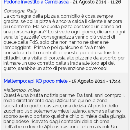
Pedone investito a Cambiasca
- 21 Agosto 2014 - 11:26
Consegna Rally
La consegna della pizza a domicilio è cosa sempre
gradita: se poi la pizza è ancora calda il cliente è ancora
più contento. Ma se quella pizza costasse un danno ad
una persona ignara? Lo si vede ogni giorno, diciamo ogni
sera: le "gazzelle" consegn
api
zza vanno più veloci di
quelle della PdS, solo che non hanno nè sirena nè
lampeggianti. Prima o poi qualcuno si farà male:
considerati tutti i controlli di questo periodo su turisti e
cittadini, una visita di cortesia alle pizzerie da asporto per
intimare un uso corretto della strada alle loro
api
del
gusto, sarebbe un atto di prevenzione doveroso!
Maltempo: api KO poco miele
- 15 Agosto 2014 - 17:44
Maltempo, miele
Quest'è una brutta notizia per me. Da tanti anni compro il
miele direttamente dagli
api
cultori qui nella zona,
soprattutto quello castano, una delizia. Al posto dello
zucchero uso solamente miele italiano, anche se l'anno
scorso avevo portato qualche chilo di miele dalla giungla
bangladese, ricavato dagli contadini dalla chioma
dell'albero dove le
api
costruiscono le loro alveoli. Un