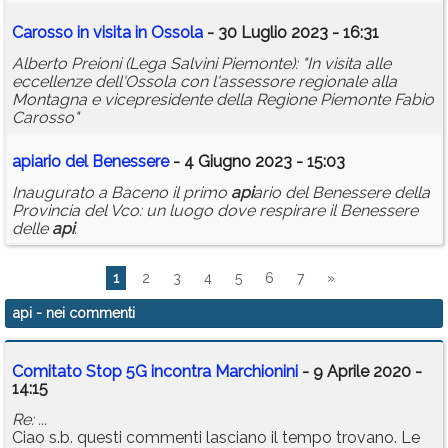
Carosso in visita in Ossola
- 30 Luglio 2023 - 16:31
Alberto Preioni (Lega Salvini Piemonte): "In visita alle
eccellenze dell'Ossola con l'assessore regionale alla
Montagna e vicepresidente della Regione Piemonte Fabio
Carosso"
api
ario del Benessere
- 4 Giugno 2023 - 15:03
Inaugurato a Baceno il primo
api
ario del Benessere della
Provincia del Vco: un luogo dove respirare il Benessere
delle
api
.
1
2
3
4
5
6
7
»
api
- nei commenti
Comitato Stop 5G incontra Marchionini
- 9 Aprile 2020 -
14:15
Re: ...
Ciao s.b. questi commenti lasciano il tempo trovano. Le