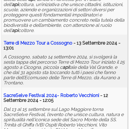
dell’
api
coltura, un’iniziativa che unisce cittadini, istituzioni,
scuole, aziende e organizzazioni di settori diversi per
proteggere questi fondamentali impollinatori e
promuovere un cambiamento concreto nella tutela della
biodiversità e dell’ambiente, con attenzione al ruolo
dell’
api
coltore.
Terre di Mezzo Tour a Cossogno
- 13 Settembre 2024 -
13:01
A Cossogno, sabato 14 settembre 2024, si svolgerà la
sesta tappa del percorso Terre di Mezzo Tour iniziato il 25
agosto a Cicogna, piccola c
api
tale della Val Grande, e
che dal 31 agosto sta toccando tutti i paesi che fanno
parte dell’Ecomuseo delle Terre di Mezzo, da Aurano a
Trontano.
SacreSelve Festival 2024- Roberto Vecchioni
- 12
Settembre 2024 - 12:05
Dal 13 al 15 settembre sul Lago Maggiore torna
SacreSelve Festival, l'evento che unisce cultura, natura e
spiritualità nell'iconica sede del Sacro Monte della SS.
Trinità di Ghiffa (VB) Ospiti Roberto Vecchioni, Vito