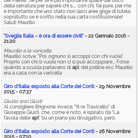
del Paese." Se per te è più importante spiare dal buco
della serratura per sapere chi s.... con chi, fai pure, per me
è importante che uno stato non lasci aree grige di tutela,
sopratutto se è scritto nella sua carta costituzionale!
Saluti Maurilio
"Sveglia Italia – è ora di essere civili"
- 22 Gennaio 2016 -
21:20
Maurilio e la varicella
Maurilio scrive: "Poi, ognuno si accoppi con chi vuole".
Proprio con chi si vuole non ci si può accoppiare... Forse
quando a scuola parlavano di
api
, del polline ecc Maurilio
era a casa con la varicella
Giro d'Italia: esposto alla Corte dei Conti
- 29 Novembre
2015 - 07:37
Giusto anzi Giusti
Al consigliere Brignone, invece, "!Il re Travicello" di
Giuseppe Giusti, che, come è noto, è ispirato da "La
favola delle
api
". Su un piano più divulgativo, però.
Giro d'Italia: esposto alla Corte dei Conti
- 26 Novembre
2015 - 07:10