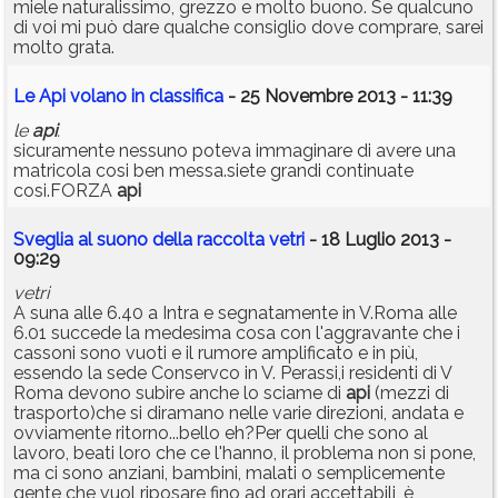
miele naturalissimo, grezzo e molto buono. Se qualcuno
di voi mi può dare qualche consiglio dove comprare, sarei
molto grata.
Le Api volano in classifica
- 25 Novembre 2013 - 11:39
le
api
.
sicuramente nessuno poteva immaginare di avere una
matricola cosi ben messa.siete grandi continuate
cosi.FORZA
api
Sveglia al suono della raccolta vetri
- 18 Luglio 2013 -
09:29
vetri
A suna alle 6.40 a Intra e segnatamente in V.Roma alle
6.01 succede la medesima cosa con l'aggravante che i
cassoni sono vuoti e il rumore amplificato e in più,
essendo la sede Conservco in V. Perassi,i residenti di V
Roma devono subire anche lo sciame di
api
(mezzi di
trasporto)che si diramano nelle varie direzioni, andata e
ovviamente ritorno...bello eh?Per quelli che sono al
lavoro, beati loro che ce l'hanno, il problema non si pone,
ma ci sono anziani, bambini, malati o semplicemente
gente che vuol riposare fino ad orari accettabili, è