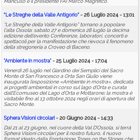
Mancuso e il presidente FAI Marco Magnifico.
“Le Streghe della Valle Antigorio”
- 26 Luglio 2024 - 13:01
“Le Streghe della Valle Antigorio” tornano a popolare
l'alta Ossola: sabato 27 e domenica 28 luglio la decima
edizione dell'evento Conferenze, laboratori, concerti e
spettacoli per la manifestazione che rievoca il fenomeno
della stregoneria a Croveo di Baceno.
"Ambiente in mostra"
- 25 Luglio 2024 - 17:04
Venerdì 26 luglio nel Giardino dei Semplici del Sacro
Monte di San Francesco a Orta San Giulio viene
inaugurata l’esposizione «Ambiente in mostra», dedicata
ai progetti ambientali in corso sul lago d’Orta e curata
dall’Ecomuseo del Lago d’Orta e Mottarone; la mostra è
visitabile fino al 13 ottobre 2024 negli orari di apertura del
Sacro Monte.
Sphera Visioni circolari
- 20 Giugno 2024 - 14:33
Dal 21 al 23 giugno, nel cuore della Val D’Ossola, si terrà
Sphera Visioni circolari per il nostro futuro, il nuovo
format ideato dalla Fondazione Tones on the Stones che