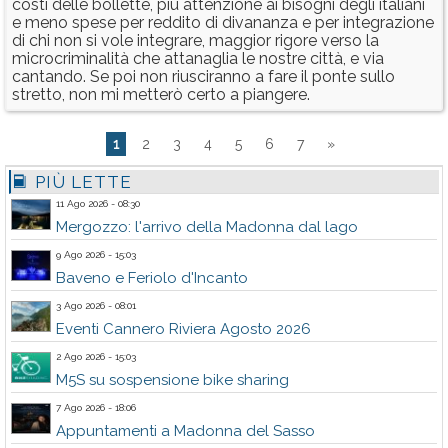
costi delle bollette, più attenzione ai bisogni degli italiani
e meno spese per reddito di divananza e per integrazione
di chi non si vole integrare, maggior rigore verso la
microcriminalità che attanaglia le nostre città, e via
cantando. Se poi non riusciranno a fare il ponte sullo
stretto, non mi metterò certo a piangere.
1
2
3
4
5
6
7
»
PIÙ LETTE
11 Ago 2026 - 08:30
Mergozzo: l'arrivo della Madonna dal lago
9 Ago 2026 - 15:03
Baveno e Feriolo d'Incanto
3 Ago 2026 - 08:01
Eventi Cannero Riviera Agosto 2026
2 Ago 2026 - 15:03
M5S su sospensione bike sharing
7 Ago 2026 - 18:06
Appuntamenti a Madonna del Sasso