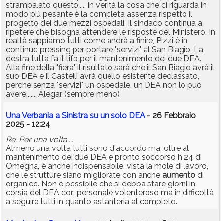
strampalato questo..... in verità la cosa che ci riguarda in
modo più pesante è la completa assenza rispetto il
progetto dei due mezzi ospedali. Il sindaco continua a
ripetere che bisogna attendere le risposte del Ministero. In
realtà sappiamo tutti come andrà a finire, Pizzi è in
continuo pressing per portare "servizi" al San Biagio. La
destra tutta fa il tifo per il mantenimento dei due DEA.
Alla fine della "fiera" il risultato sarà che il San Biagio avrà il
suo DEA e il Castelli avrà quello esistente declassato,
perchè senza "servizi" un ospedale, un DEA non lo può
avere....... Alegar (sempre meno)
Una Verbania a Sinistra su un solo DEA
- 26 Febbraio
2025 - 12:24
Re: Per una volta....
Almeno una volta tutti sono d'accordo ma, oltre al
mantenimento dei due DEA e pronto soccorso h 24 di
Omegna, è anche indispensabile, vista la mole di lavoro,
che le strutture siano migliorate con anche
aumento
di
organico. Non è possibile che si debba stare giorni in
corsia del DEA con personale volenteroso ma in difficoltà
a seguire tutti in quanto astanteria al completo.