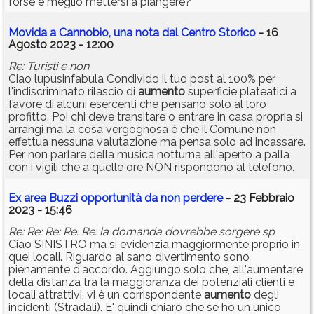
forse è meglio mettersi a piangere?
Movida a Cannobio, una nota dal Centro Storico
- 16
Agosto 2023 - 12:00
Re: Turisti e non
Ciao lupusinfabula Condivido il tuo post al 100% per
l'indiscriminato rilascio di
aumento
superficie plateatici a
favore di alcuni esercenti che pensano solo al loro
profitto. Poi chi deve transitare o entrare in casa propria si
arrangi ma la cosa vergognosa è che il Comune non
effettua nessuna valutazione ma pensa solo ad incassare.
Per non parlare della musica notturna all'aperto a palla
con i vigili che a quelle ore NON rispondono al telefono.
Ex area Buzzi opportunità da non perdere
- 23 Febbraio
2023 - 15:46
Re: Re: Re: Re: Re: la domanda dovrebbe sorgere sp
Ciao SINISTRO ma si evidenzia maggiormente proprio in
quei locali. Riguardo al sano divertimento sono
pienamente d'accordo. Aggiungo solo che, all'aumentare
della distanza tra la maggioranza dei potenziali clienti e
locali attrattivi, vi è un corrispondente
aumento
degli
incidenti (Stradali). E' quindi chiaro che se ho un unico