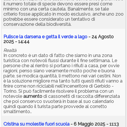
il numero totale di specie devono essere presi come
minimo con una certa cautela. Banalmente, se tale
criterio fosse applicato in modo esclusivo, anche uno zoo
potrebbe essere considerato un tentativo di
conservazione della biodiversità.
Pulisce la darsena e getta il verde a lago
- 24 Agosto
2025 - 14:44
Realtà
In concreto è un dato di fatto che siamo in una zona
turistica con notevoli flussi durante il fine settimana. Le
persone che al rientro si portano i rifiuti a casa, per ovvie
ragioni, penso siano veramente molto poche e buona
parte, se modica quantità, li mettono nei vari cestini. Non
è la soluzione migliore ma tanto tutti questi rifiuti vanno a
finire come non riciclabili nell'inceneritore di Gerbido -
Torino. Si può facilmente risolvere il problema con un
notevole
aumento
di cassonetti di raccolta differenziata
che poi conservco svuoterà in base al suo calendario
quindi quando il turista parte provvede al corretto
smaltimento..
Cristina su molestie fuori scuola
- 6 Maggio 2025 - 11:13