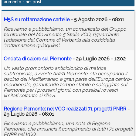
aumento
- nei post
Calendario
M5S su rottamazione cartelle
- 5 Agosto 2026 - 08:01
Annunci
Riceviamo e pubblichiamo, un comunicato del Gruppo
territoriale del Movimento 5 Stelle VCO, riguardante
l'adesione del Comune di Verbania alla cosiddetta
"rottamazione quinquies".
Ondata di calore sul Piemonte
- 29 Luglio 2026 - 12:02
Un vasto promontorio anticiclonico di matrice
subtropicale, avverte ARPA Piemonte, sta occupando il
bacino del Mediterraneo e gran parte dell'Europa centro-
meridionale, garantendo tempo stabile e soleggiato sul
Piemonte per i prossimi giorni, con possibili rovesci
limitati soltanto ai rilievi.
Regione Piemonte: nel VCO realizzati 71 progetti PNRR
-
29 Luglio 2026 - 08:01
Riceviamo e pubblichiamo, una nota di Regione
Piemonte, che annuncia il compimento di tutti i 71 progetti
PNRR nel VCO.