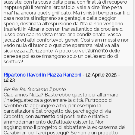
sussiste: con la scusa della pena con finalità di recupero
neppure più il termine "ergastolo, vale a dire "fine pena
mai" ha ancora quel significato. Ma i sinistri benpensanti di
casa nostra si indignano se gentaglia della peggior
specie, destinata all'espulsione dall'Italia non vengono
trasferiti in Albania con un transatlantico da crociere di
lusso con cabine vista mare, aria condizionata, vasca
jacuzzi ed altri confortevoli generi. Così siam messi e non
vedo nulla di buono o qualche speranza relativa alla
sicurezza all'orizzonte. A poco serve l'
aumento
delle
pene se poi esse rimangono solo un bell'esercizio di
scrittura!
Ripartono i lavori in Piazza Ranzoni
- 12 Aprile 2025 -
12:23
Re: Re: Re: facciamo il punto
Ciao annes Nulla? Basterebbe questo per affermare
l'inadeguatezza a governare la città. Purtroppo ci
sarebbe da aggiungere altro, per esempio la
cancellazione del progetto del parcheggio di via
Crocetta, con
aumento
dei posti auto e relativo
ammodernamento dell'attuale esistente. Non
aggiungiamo il progetto di abbattere la ex caserma dei
Carabinieri per farci posteggi? Se non è un progetto