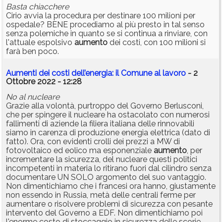
Basta chiacchere
Cirio avvia la procedura per destinare 100 milioni per
ospedale? BENE procediamo al più presto in tal senso
senza polemiche in quanto se si continua a rinviare, con
l'attuale espolsivo
aumento
dei costi, con 100 milioni si
farà ben poco.
Aumenti dei costi dell’energia: il Comune al lavoro
- 2
Ottobre 2022 - 12:28
No al nucleare
Grazie alla volontà, purtroppo del Governo Berlusconi,
che per spingere il nucleare ha ostacolato con numerosi
fallimenti di aziende la filiera italiana delle rinnovabili
siamo in carenza di produzione energia elettrica (dato di
fatto). Ora, con evidenti crolli dei prezzi a MW di
fotovoltaico ed eolico ma esponenziale
aumento
, per
incrementare la sicurezza, del nucleare questi politici
incompetenti in materia lo ritirano fuori dal cilindro senza
documentare UN SOLO argomento del suo vantaggio.
Non dimentichiamo che i francesi ora hanno, giustamente
non essendo in Russia, metà delle centrali ferme per
aumentare o risolvere problemi di sicurezza con pesante
intervento del Governo a EDF. Non dimentichiamo poi
l'enorme costo di stoccaggio in sicurezza delle scorie