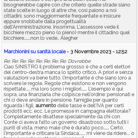
bisognerebbe capire con che criterio quelle strade siano
state scelte in luogo di altre che, così paiono a noi
cittadini, sono maggiormente frequentate e insicure
eppure snobbate dalla progettualità
dell'Amministrazione. Insomma. L'assessore vede il
bicchiere mezzo pieno (o pieno) mentre il cittadino quel
bicchiere.......non lo vede.. Alegher
Marchionini su sanità locale
- 3 Novembre 2023 - 12:52
Re: Re: Re: Re: Re: Re: Re: Re: Dovrebbe
Ciao SINISTRO il problema grossso è che a certi elettori
del centro-destra manca lo spirito critico. A priori e senza
valutazioni va bene tutto, l'importante è che siano loro a
scrivere le regole. Regole che esistono e non vengono
rispettate..... ma loro sono i migliori...... L'esempio è qui
sopra, una finanziaria che colpisce nell'ordine: pensionati e
chi ci deve andare in pensione, famiglie per quanto
riguarda i figli,
aumento
delle tasse e dell'IVA per certi
prodotti ecc. ecc. Le promesse in campagna elettorale?
Completamente disattese specialmente da chi con
Conte ci aveva fatto un governo disastroso sotto tutti i
punti di vista, meno male che è durato poco...... Certo,
l'importante è criticare la Sindaca....... mi viene da ridere.... o