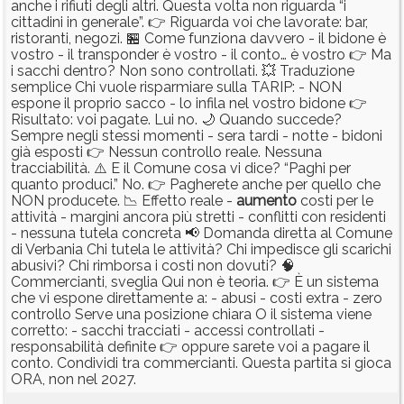
anche i rifiuti degli altri. Questa volta non riguarda “i
cittadini in generale”. 👉 Riguarda voi che lavorate: bar,
ristoranti, negozi. 🏪 Come funziona davvero - il bidone è
vostro - il transponder è vostro - il conto… è vostro 👉 Ma
i sacchi dentro? Non sono controllati. 💥 Traduzione
semplice Chi vuole risparmiare sulla TARIP: - NON
espone il proprio sacco - lo infila nel vostro bidone 👉
Risultato: voi pagate. Lui no. 🌙 Quando succede?
Sempre negli stessi momenti - sera tardi - notte - bidoni
già esposti 👉 Nessun controllo reale. Nessuna
tracciabilità. ⚠️ E il Comune cosa vi dice? “Paghi per
quanto produci.” No. 👉 Pagherete anche per quello che
NON producete. 📉 Effetto reale -
aumento
costi per le
attività - margini ancora più stretti - conflitti con residenti
- nessuna tutela concreta 📢 Domanda diretta al Comune
di Verbania Chi tutela le attività? Chi impedisce gli scarichi
abusivi? Chi rimborsa i costi non dovuti? 🧠
Commercianti, sveglia Qui non è teoria. 👉 È un sistema
che vi espone direttamente a: - abusi - costi extra - zero
controllo Serve una posizione chiara O il sistema viene
corretto: - sacchi tracciati - accessi controllati -
responsabilità definite 👉 oppure sarete voi a pagare il
conto. Condividi tra commercianti. Questa partita si gioca
ORA, non nel 2027.