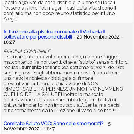
locale a 30 Km da casa, rischio di più che se i locali
fossero a 5 km. Poi, magari, i casi della vita dicono il
contrario ma non occorre uno statistico per intuirlo..
Alegar
In funzione alla piscina comunale di Verbania il
sollevatore per persone disabili
- 20 Novembre 2022 -
10:27
PISCINA COMUNALE
....sicuramente lodevole operazione, ma non sfugge il
malcontento fra noi utenti, di aver "subito" senza diritto di
replica l'
aumento
tariffario (da settembre 2022) del 10%
sugli ingressi. Sugli abbonamenti mensili "nuoto libero"
una new: la richiesta/obbligata di firmare
preventivamente una dichiarazione di NON
RIMBORSABILITA' PER NESSUN MOTIVO NEMMENO
QUELLO DELLA SALUTE! Inoltre la mancata
decurtazione dall' abbonamento dei giorni festivi di
chiusura impianto, non imputabili all'utente, ma decisi
autonomamente dalla Direzione. "il vaso è colmo"!!!!!
Comitato Salute VCO: Sono solo smemorati?
- 5
Novembre 2022 - 11:47