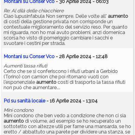
Montani su Conser Vco
- 30 Aprile 2024 - 06:03
Re: Al dilà delle chiacchiere
Ciao lupusinfabula Non sempre. Delle volte all'
aumento
di costi della gestione privata non corrisponde un
contestuale miglioramento del servizio reso. Per quanto
mi riguarda, non ho mai avuto problemi, anzi domenica
scorsa ho visto di pomeriggio cambiare i sacchi e
svuotare i cestini per strada.
Montani su Conser Vco
- 28 Aprile 2024 - 12:48
Aumenti tassa rifiuti
Certo che se si conferiscono i rifiuti urbani a Gerbido
(Torino) con camion che poi ritornano vuoti con
l'esponenziale
aumento
costi di trasporto la tassa rifiuti
non può che aumentare....
Pd su sanità locale
- 16 Aprile 2024 - 13:04
Mini condono
Mini condono che ben vedo a condizione che non ci sia
aumento
di volume, ad esempio se ho recuperato un
sottotetto con altezze utili per farne una mansarda, se ho
eretto / abbattuto una parete per dividere una stanza, se