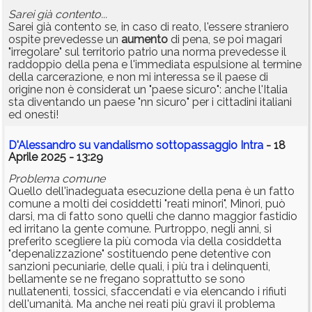
Sarei già contento...
Sarei già contento se, in caso di reato, l'essere straniero
ospite prevedesse un
aumento
di pena, se poi magari
"irregolare" sul territorio patrio una norma prevedesse il
raddoppio della pena e l'immediata espulsione al termine
della carcerazione, e non mi interessa se il paese di
origine non è considerat un "paese sicuro": anche l'Italia
sta diventando un paese "nn sicuro" per i cittadini italiani
ed onesti!
D'Alessandro su vandalismo sottopassaggio Intra
- 18
Aprile 2025 - 13:29
Problema comune
Quello dell'inadeguata esecuzione della pena è un fatto
comune a molti dei cosiddetti "reati minori", Minori, può
darsi, ma di fatto sono quelli che danno maggior fastidio
ed irritano la gente comune. Purtroppo, negli anni, si
preferito scegliere la più comoda via della cosiddetta
"depenalizzazione" sostituendo pene detentive con
sanzioni pecuniarie, delle quali, i più tra i delinquenti,
bellamente se ne fregano soprattutto se sono
nullatenenti, tossici, sfaccendati e via elencando i rifiuti
dell'umanità. Ma anche nei reati più gravi il problema