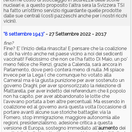
nucleari e, a questo proposito l'altra sera la Svizzera TSI
ha fatto un'ottimo servizio riguardante quelle prodotte
dalle sue centrali (costi pazzeschi anche per i nostri ricchi
vicini).
"8 settembre 1943"
- 27 Settembre 2022 - 20:17
fine?
Fine? E' l'inizio della rinascita! E pensare che la coalizione
di dx ha vinto anche nel paese vicino a noi dei sedicenti
vaccinati! Felicissimo che non ce l'ha fatto Di Maio, un po'
meno felice che Renzi, grazie a Calenda, sarà ancora in
Parlamento, dove però conterà meno di nulla .Mi spiace
invece per la Lega ( che comunque ho votato alla
Camera) ma è la giusta punizione per aver sostenuto un
governo Draghi, per aver sponsorizzato la rielezione di
Mattarella, per aver indetto dei referendum che il popolo
non ha capito, per aver abbandonato le lotte che
l'avevano portata a ben altre percentuali. Ma essendo in
coalizione ed al governo avrà questa volta l'occasione di
portare avanti alcune sue storiche battaglie: via la
Fornero, stop immigrazione, maggiore autonomia alle
regioni, presidenzialismo, adesione critica a questa
versione di Europa, sostegno immediato all'
aumento
dei