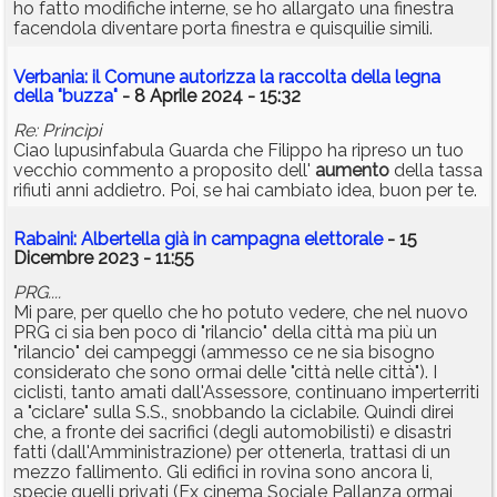
ho fatto modifiche interne, se ho allargato una finestra
facendola diventare porta finestra e quisquilie simili.
Verbania: il Comune autorizza la raccolta della legna
della "buzza"
- 8 Aprile 2024 - 15:32
Re: Princìpi
Ciao lupusinfabula Guarda che Filippo ha ripreso un tuo
vecchio commento a proposito dell'
aumento
della tassa
rifiuti anni addietro. Poi, se hai cambiato idea, buon per te.
Rabaini: Albertella già in campagna elettorale
- 15
Dicembre 2023 - 11:55
PRG....
Mi pare, per quello che ho potuto vedere, che nel nuovo
PRG ci sia ben poco di "rilancio" della città ma più un
"rilancio" dei campeggi (ammesso ce ne sia bisogno
considerato che sono ormai delle "città nelle città"). I
ciclisti, tanto amati dall'Assessore, continuano imperterriti
a "ciclare" sulla S.S., snobbando la ciclabile. Quindi direi
che, a fronte dei sacrifici (degli automobilisti) e disastri
fatti (dall'Amministrazione) per ottenerla, trattasi di un
mezzo fallimento. Gli edifici in rovina sono ancora li,
specie quelli privati (Ex cinema Sociale Pallanza ormai