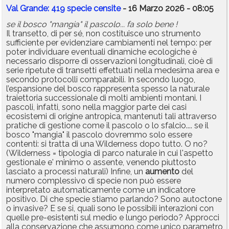
Val Grande: 419 specie censite
- 16 Marzo 2026 - 08:05
se il bosco "mangia" il pascolo... fa solo bene !
Il transetto, di per sé, non costituisce uno strumento
sufficiente per evidenziare cambiamenti nel tempo: per
poter individuare eventuali dinamiche ecologiche è
necessario disporre di osservazioni longitudinali, cioè di
serie ripetute di transetti effettuati nella medesima area e
secondo protocolli comparabili. In secondo luogo,
l’espansione del bosco rappresenta spesso la naturale
traiettoria successionale di molti ambienti montani. I
pascoli, infatti, sono nella maggior parte dei casi
ecosistemi di origine antropica, mantenuti tali attraverso
pratiche di gestione come il pascolo o lo sfalcio.... se il
bosco "mangia" il pascolo dovremmo solo essere
contenti: si tratta di una Wilderness dopo tutto. O no?
(Wilderness = tipologia di parco naturale in cui l'aspetto
gestionale e' minimo o assente, venendo piuttosto
lasciato a processi naturali) Infine, un
aumento
del
numero complessivo di specie non può essere
interpretato automaticamente come un indicatore
positivo. Di che specie stiamo parlando? Sono autoctone
o invasive? E se si, quali sono le possibili interazioni con
quelle pre-esistenti sul medio e lungo periodo? Approcci
alla conservazione che assumono come unico parametro