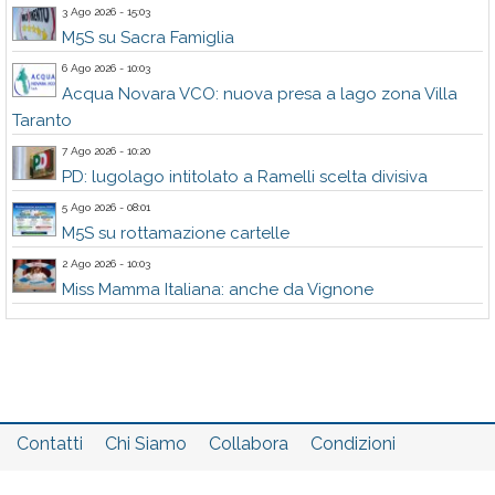
3 Ago 2026 - 15:03
M5S su Sacra Famiglia
6 Ago 2026 - 10:03
Acqua Novara VCO: nuova presa a lago zona Villa
Taranto
7 Ago 2026 - 10:20
PD: lugolago intitolato a Ramelli scelta divisiva
5 Ago 2026 - 08:01
M5S su rottamazione cartelle
2 Ago 2026 - 10:03
Miss Mamma Italiana: anche da Vignone
Contatti
Chi Siamo
Collabora
Condizioni
Privacy policy
Il network
Faq
Statistiche