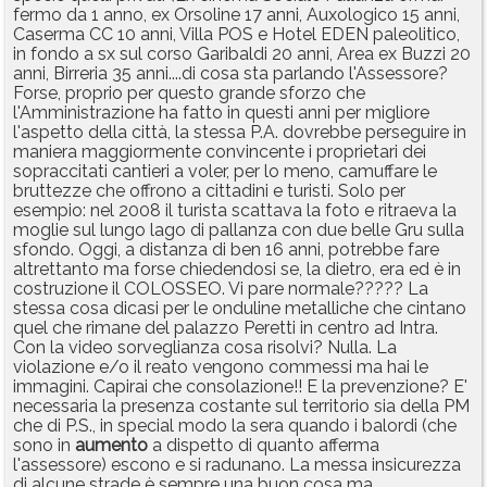
fermo da 1 anno, ex Orsoline 17 anni, Auxologico 15 anni,
Caserma CC 10 anni, Villa POS e Hotel EDEN paleolitico,
in fondo a sx sul corso Garibaldi 20 anni, Area ex Buzzi 20
anni, Birreria 35 anni....di cosa sta parlando l'Assessore?
Forse, proprio per questo grande sforzo che
l'Amministrazione ha fatto in questi anni per migliore
l'aspetto della città, la stessa P.A. dovrebbe perseguire in
maniera maggiormente convincente i proprietari dei
sopraccitati cantieri a voler, per lo meno, camuffare le
bruttezze che offrono a cittadini e turisti. Solo per
esempio: nel 2008 il turista scattava la foto e ritraeva la
moglie sul lungo lago di pallanza con due belle Gru sulla
sfondo. Oggi, a distanza di ben 16 anni, potrebbe fare
altrettanto ma forse chiedendosi se, la dietro, era ed è in
costruzione il COLOSSEO. Vi pare normale????? La
stessa cosa dicasi per le onduline metalliche che cintano
quel che rimane del palazzo Peretti in centro ad Intra.
Con la video sorveglianza cosa risolvi? Nulla. La
violazione e/o il reato vengono commessi ma hai le
immagini. Capirai che consolazione!! E la prevenzione? E'
necessaria la presenza costante sul territorio sia della PM
che di P.S., in special modo la sera quando i balordi (che
sono in
aumento
a dispetto di quanto afferma
l'assessore) escono e si radunano. La messa insicurezza
di alcune strade è sempre una buon cosa ma