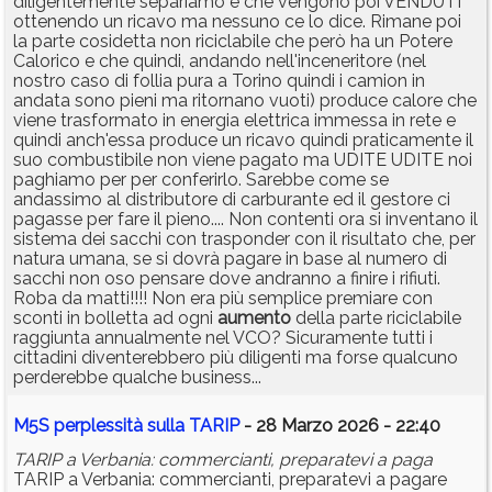
diligentemente separiamo e che vengono poi VENDUTI
ottenendo un ricavo ma nessuno ce lo dice. Rimane poi
la parte cosidetta non riciclabile che però ha un Potere
Calorico e che quindi, andando nell'inceneritore (nel
nostro caso di follia pura a Torino quindi i camion in
andata sono pieni ma ritornano vuoti) produce calore che
viene trasformato in energia elettrica immessa in rete e
quindi anch'essa produce un ricavo quindi praticamente il
suo combustibile non viene pagato ma UDITE UDITE noi
paghiamo per per conferirlo. Sarebbe come se
andassimo al distributore di carburante ed il gestore ci
pagasse per fare il pieno.... Non contenti ora si inventano il
sistema dei sacchi con trasponder con il risultato che, per
natura umana, se si dovrà pagare in base al numero di
sacchi non oso pensare dove andranno a finire i rifiuti.
Roba da matti!!!! Non era più semplice premiare con
sconti in bolletta ad ogni
aumento
della parte riciclabile
raggiunta annualmente nel VCO? Sicuramente tutti i
cittadini diventerebbero più diligenti ma forse qualcuno
perderebbe qualche business...
M5S perplessità sulla TARIP
- 28 Marzo 2026 - 22:40
TARIP a Verbania: commercianti, preparatevi a paga
TARIP a Verbania: commercianti, preparatevi a pagare