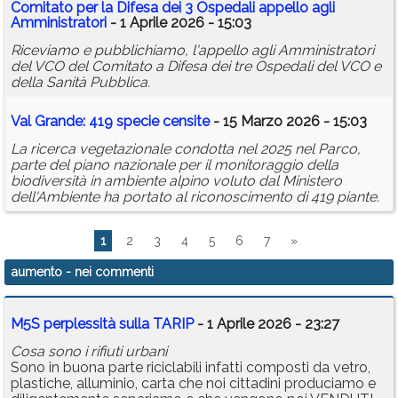
Comitato per la Difesa dei 3 Ospedali appello agli
Amministratori
- 1 Aprile 2026 - 15:03
Riceviamo e pubblichiamo, l'appello agli Amministratori
del VCO del Comitato a Difesa dei tre Ospedali del VCO e
della Sanità Pubblica.
Val Grande: 419 specie censite
- 15 Marzo 2026 - 15:03
La ricerca vegetazionale condotta nel 2025 nel Parco,
parte del piano nazionale per il monitoraggio della
biodiversità in ambiente alpino voluto dal Ministero
dell'Ambiente ha portato al riconoscimento di 419 piante.
1
2
3
4
5
6
7
»
aumento
- nei commenti
M5S perplessità sulla TARIP
- 1 Aprile 2026 - 23:27
Cosa sono i rifiuti urbani
Sono in buona parte riciclabili infatti composti da vetro,
plastiche, alluminio, carta che noi cittadini produciamo e