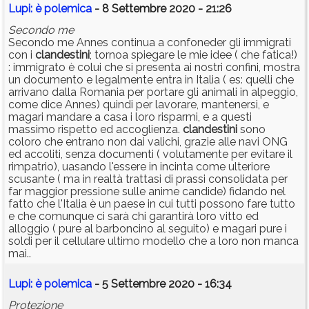
Lupi: è polemica
- 8 Settembre 2020 - 21:26
Secondo me
Secondo me Annes continua a confoneder gli immigrati
con i
clandestini
; tornoa spiegare le mie idee ( che fatica!)
: immigrato è colui che si presenta ai nostri confini, mostra
un documento e legalmente entra in Italia ( es: quelli che
arrivano dalla Romania per portare gli animali in alpeggio,
come dice Annes) quindi per lavorare, mantenersi, e
magari mandare a casa i loro risparmi, e a questi
massimo rispetto ed accoglienza.
clandestini
sono
coloro che entrano non dai valichi, grazie alle navi ONG
ed accoliti, senza documenti ( volutamente per evitare il
rimpatrio), uasando l'essere in incinta come ulteriore
scusante ( ma in realtà trattasi di prassi consolidata per
far maggior pressione sulle anime candide) fidando nel
fatto che l'Italia è un paese in cui tutti possono fare tutto
e che comunque ci sarà chi garantirà loro vitto ed
alloggio ( pure al barboncino al seguito) e magari pure i
soldi per il cellulare ultimo modello che a loro non manca
mai..
Lupi: è polemica
- 5 Settembre 2020 - 16:34
Protezione