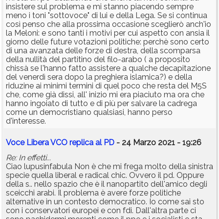
insistere sul problema e mi stanno piacendo sempre
meno i toni "sottovoce" di lui e della Lega. Se si continua
così penso che alla prossima occasione sceglierò anch'io
la Meloni: e sono tanti i motivi per cui aspetto con ansia il
giorno delle future votazioni politiche: perchè sono certo
di una avanzata delle forze di destra, della scomparsa
della nullità del partitino del filo-arabo ( a proposito
chissà se l'hanno fatto assistere a qualche decapitazione
del venerdì sera dopo la preghiera islamica?) e della
riduzine ai minimi termini di quel poco che resta del M5S
che, come già dissi, all' inizio mi era piaciuto ma ora che
hanno ingoiato di tutto e di più per salvare la cadrega
come un democristiano qualsiasi, hanno perso
d'interesse.
Voce Libera VCO replica al PD
- 24 Marzo 2021 - 19:26
Re: In effetti...
Ciao lupusinfabula Non è che mi frega molto della sinistra
specie quella liberal e radical chic. Ovvero il pd. Oppure
della s.. nello spazio che è il nanopartito dell'amico degli
sceicchi arabi. Il problema è avere forze politiche
alternative in un contesto democratico. Io come sai sto
con i conservatori europei e con fdi. Dall'altra parte ci