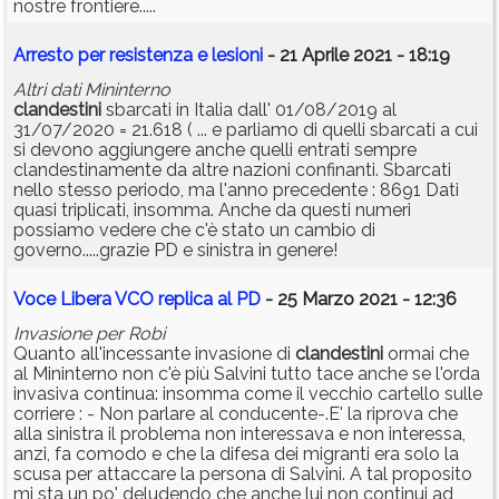
nostre frontiere.....
Arresto per resistenza e lesioni
- 21 Aprile 2021 - 18:19
Altri dati Mininterno
clandestini
sbarcati in Italia dall' 01/08/2019 al
31/07/2020 = 21.618 ( ... e parliamo di quelli sbarcati a cui
si devono aggiungere anche quelli entrati sempre
clandestinamente da altre nazioni confinanti. Sbarcati
nello stesso periodo, ma l'anno precedente : 8691 Dati
quasi triplicati, insomma. Anche da questi numeri
possiamo vedere che c'è stato un cambio di
governo.....grazie PD e sinistra in genere!
Voce Libera VCO replica al PD
- 25 Marzo 2021 - 12:36
Invasione per Robi
Quanto all'incessante invasione di
clandestini
ormai che
al Mininterno non c'è più Salvini tutto tace anche se l'orda
invasiva continua: insomma come il vecchio cartello sulle
corriere : - Non parlare al conducente-.E' la riprova che
alla sinistra il problema non interessava e non interessa,
anzi, fa comodo e che la difesa dei migranti era solo la
scusa per attaccare la persona di Salvini. A tal proposito
mi sta un po' deludendo che anche lui non continui ad