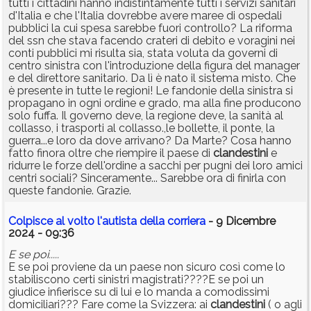
tutti i cittadini hanno indistintamente tutti i servizi sanitari
d'Italia e che l'Italia dovrebbe avere maree di ospedali
pubblici la cui spesa sarebbe fuori controllo? La riforma
del ssn che stava facendo crateri di debito e voragini nei
conti pubblici mi risulta sia, stata voluta da governi di
centro sinistra con l'introduzione della figura del manager
e del direttore sanitario. Da lì è nato il sistema misto. Che
è presente in tutte le regioni! Le fandonie della sinistra si
propagano in ogni ordine e grado, ma alla fine producono
solo fuffa. Il governo deve, la regione deve, la sanità al
collasso, i trasporti al collasso.,le bollette, il ponte, la
guerra...e loro da dove arrivano? Da Marte? Cosa hanno
fatto finora oltre che riempire il paese di
clandestini
e
ridurre le forze dell'ordine a sacchi per pugni dei loro amici
centri sociali? Sinceramente... Sarebbe ora di finirla con
queste fandonie. Grazie.
Colpisce al volto l'autista della corriera
- 9 Dicembre
2024 - 09:36
E se poi.....
E se poi proviene da un paese non sicuro così come lo
stabiliscono certi sinistri magistrati????E se poi un
giudice infierisce su di lui e lo manda a comodissimi
domiciliari??? Fare come la Svizzera: ai
clandestini
( o agli