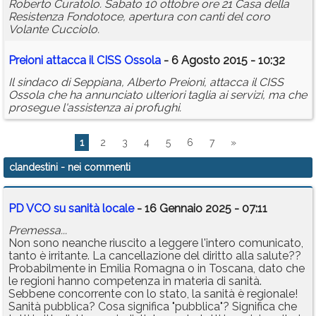
Roberto Curatolo. Sabato 10 ottobre ore 21 Casa della
Resistenza Fondotoce, apertura con canti del coro
Volante Cucciolo.
Preioni attacca il CISS Ossola
- 6 Agosto 2015 - 10:32
Il sindaco di Seppiana, Alberto Preioni, attacca il CISS
Ossola che ha annunciato ulteriori taglia ai servizi, ma che
prosegue l'assistenza ai profughi.
1
2
3
4
5
6
7
»
clandestini
- nei commenti
PD VCO su sanità locale
- 16 Gennaio 2025 - 07:11
Premessa...
Non sono neanche riuscito a leggere l'intero comunicato,
tanto è irritante. La cancellazione del diritto alla salute??
Probabilmente in Emilia Romagna o in Toscana, dato che
le regioni hanno competenza in materia di sanità.
Sebbene concorrente con lo stato, la sanità è regionale!
Sanità pubblica? Cosa significa "pubblica"? Significa che