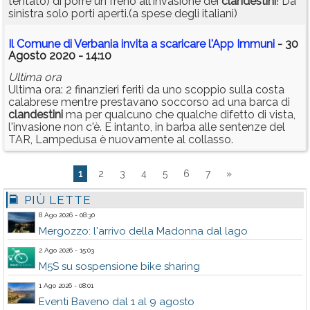
tentato) di porre un freno all'invasione dei
clandestini
! Da
sinistra solo porti aperti.(a spese degli italiani)
Il Comune di Verbania invita a scaricare l'App Immuni
- 30
Agosto 2020 - 14:10
Ultima ora
Ultima ora: 2 finanzieri feriti da uno scoppio sulla costa
calabrese mentre prestavano soccorso ad una barca di
clandestini
ma per qualcuno che qualche difetto di vista,
l'invasione non c'è. E intanto, in barba alle sentenze del
TAR, Lampedusa è nuovamente al collasso.
1
2
3
4
5
6
7
»
PIÙ LETTE
8 Ago 2026 - 08:30
Mergozzo: l'arrivo della Madonna dal lago
2 Ago 2026 - 15:03
M5S su sospensione bike sharing
1 Ago 2026 - 08:01
Eventi Baveno dal 1 al 9 agosto