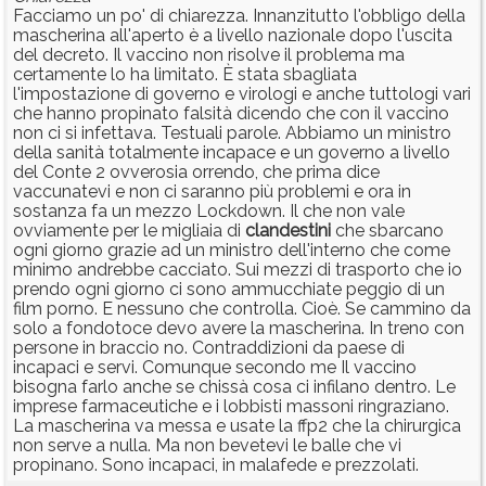
Facciamo un po' di chiarezza. Innanzitutto l'obbligo della
mascherina all'aperto è a livello nazionale dopo l'uscita
del decreto. Il vaccino non risolve il problema ma
certamente lo ha limitato. È stata sbagliata
l'impostazione di governo e virologi e anche tuttologi vari
che hanno propinato falsità dicendo che con il vaccino
non ci si infettava. Testuali parole. Abbiamo un ministro
della sanità totalmente incapace e un governo a livello
del Conte 2 ovverosia orrendo, che prima dice
vaccunatevi e non ci saranno più problemi e ora in
sostanza fa un mezzo Lockdown. Il che non vale
ovviamente per le migliaia di
clandestini
che sbarcano
ogni giorno grazie ad un ministro dell'interno che come
minimo andrebbe cacciato. Sui mezzi di trasporto che io
prendo ogni giorno ci sono ammucchiate peggio di un
film porno. E nessuno che controlla. Cioè. Se cammino da
solo a fondotoce devo avere la mascherina. In treno con
persone in braccio no. Contraddizioni da paese di
incapaci e servi. Comunque secondo me Il vaccino
bisogna farlo anche se chissà cosa ci infilano dentro. Le
imprese farmaceutiche e i lobbisti massoni ringraziano.
La mascherina va messa e usate la ffp2 che la chirurgica
non serve a nulla. Ma non bevetevi le balle che vi
propinano. Sono incapaci, in malafede e prezzolati.