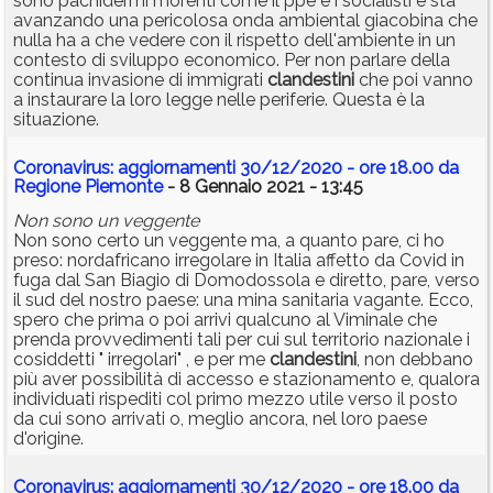
sono pachidermi morenti come il ppe e i socialisti e sta
avanzando una pericolosa onda ambiental giacobina che
nulla ha a che vedere con il rispetto dell'ambiente in un
contesto di sviluppo economico. Per non parlare della
continua invasione di immigrati
clandestini
che poi vanno
a instaurare la loro legge nelle periferie. Questa è la
situazione.
Coronavirus: aggiornamenti 30/12/2020 - ore 18.00 da
Regione Piemonte
- 8 Gennaio 2021 - 13:45
Non sono un veggente
Non sono certo un veggente ma, a quanto pare, ci ho
preso: nordafricano irregolare in Italia affetto da Covid in
fuga dal San Biagio di Domodossola e diretto, pare, verso
il sud del nostro paese: una mina sanitaria vagante. Ecco,
spero che prima o poi arrivi qualcuno al Viminale che
prenda provvedimenti tali per cui sul territorio nazionale i
cosiddetti " irregolari" , e per me
clandestini
, non debbano
più aver possibilità di accesso e stazionamento e, qualora
individuati rispediti col primo mezzo utile verso il posto
da cui sono arrivati o, meglio ancora, nel loro paese
d'origine.
Coronavirus: aggiornamenti 30/12/2020 - ore 18.00 da