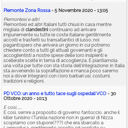
Piemonte Zona Rossa
- 5 Novembre 2020 - 13:05
Piemontesi e altri
Piemontesi ed altri Italiani tutti chiusi in casa mentre
migliaia di
clandestini
continuano ad arrivare
impunemente su tutte le coste italiane gentilmente
accolti e trasferiti su transatlantici di lusso, noi
paganti:spero che arriverà un giorno in cui potremo
chiedere conto a tutti gli attuali governanti e gli
accoglientisti a nostre spese delle loro insipienti e
scellerate scelte in tema di accoglienza. E piantiamola
una volta per tutte con sta storia dell'integrazione: in Italia
sta avvenendo la sopraffazione e manca poco saremo
noi a dover integrarci con i loro barbari usi, costumi,
tradizioni e religioni.
PD VCO: un anno e tutto tace sugli ospedali VCO
- 30
Ottobre 2020 - 10:13
E così.......
E così, semre a proposito di governo fantoccio, anche il
killer tunisino (Tunisia nazione non in guerra) di Nizza
scopriamo con stupore(???) che era sbarcato a
Lampedusa, gentilmente accolto ed ospitato su