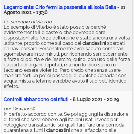
Legambiente: Cirio fermi la passerella all'Isola Bella
- 21
Agosto 2021 - 13:36
Lo scempio di Viterbo
Lo scempio di Viterbo è stato possibile perchè
evidentemente il dicastero che dovrebbe dare
disposizioni alle forze dell'ordine è stato ancora una volta
latitante, proprio come sul caso dei
clandestini
sbarcati
da navi corsare. Personalmente avrei saputo come farli
sgomeberare in 10 minuti, pur ricorrendo semplicemente
a forze di polizia e dell'esercito, quindi con uso della forza
da parte di organi deputati, ma non lo dico se no mi
tacciano essere violento. Però credo che senza usare
maniere forti un po' di passaggi di qualche Canadair con
acqua mista a letame avrebbe avuto il suo bell' identico
effetto.
Controlli abbandono dei rifiuti
- 8 Luglio 2021 - 20:29
per Giovanni%
In perfetto accordo con te. Se poi aggiungi la distrazione
di fondi che servirebbero agli italiani usati invece per
noleggiare transatlantici sui quali fare fare una comoda
quarantena a tutti i
clandestini
che si affacciano alle