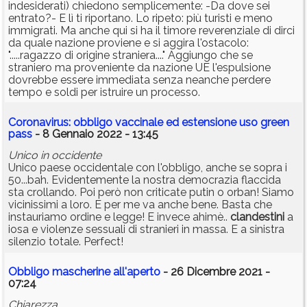
indesiderati) chiedono semplicemente: -Da dove sei
entrato?- E lì ti riportano. Lo ripeto: più turisti e meno
immigrati. Ma anche qui si ha il timore reverenziale di dirci
da quale nazione proviene e si aggira l'ostacolo:
".....ragazzo di origine straniera...." Aggiungo che se
straniero ma proveniente da nazione UE l'espulsione
dovrebbe essere immediata senza neanche perdere
tempo e soldi per istruire un processo.
Coronavirus: obbligo vaccinale ed estensione uso green
pass
- 8 Gennaio 2022 - 13:45
Unico in occidente
Unico paese occidentale con l'obbligo, anche se sopra i
50...bah. Evidentemente la nostra democrazia flaccida
sta crollando. Poi però non criticate putin o orban! Siamo
vicinissimi a loro. E per me va anche bene. Basta che
instauriamo ordine e legge! E invece ahimè..
clandestini
a
iosa e violenze sessuali di stranieri in massa. E a sinistra
silenzio totale. Perfect!
Obbligo mascherine all'aperto
- 26 Dicembre 2021 -
07:24
Chiarezza