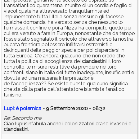
transatlantico quarantena, munito di un cordiale foglio di
viacol quale ha attraversato tranquillamnte ed
impunemente tutta l'Italia senza nessuno gli facesse
qualche domanda, ha varcato senza che nessuno lo
fermasse il confine e poi a Nizza ha compiuto quello per
cui era venuto a fare in Europa, nonostante che da tempo
fosse stato segnalato il pericolo che attraverso la nostra
bucata frontiera potessero infiltrarsi estremisti e
delinquenti della peggior specie per poi disperdersi in
tutta Europa. C'è ancora qualcuno che non crede che
tutta la politica di accoglienza dei
clandestini
, il loro
controllo, le misure restrittive da prendere nei loro
confronti siano in Italia del tutto inadeguate, insufficienti e
dovute ad una malsana interpretazione
dell'accoglienza?? Se esiste questo qualcuno significa
che sta dalla parte dell'attentatore islamista fanatico
tunisino.
Lupi: è polemica
- 9 Settembre 2020 - 08:32
Re: Secondo me
Ciao lupusinfabula anche i colonizzatori erano invasori e
clandestini
.