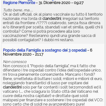
Regione Piemonte
- 31 Dicembre 2020 - 09:27
Tutto bene, ma.....
Ok ai dati ufficiali, ok al piano vaccinale su tutto il territorio
nazionale, ma l'orda di
clandestini
, irregolari sul territorio
entrati da frontiere /(???) colabrodo, senza fissa dimora
e/o itineranti per scelta, sbandati vari et similia, quelli chi li
controlla? Come si potrà procedere alla loro
vaccinazione? Resteranno qundi una grande sacca di
possibili contagiatori? I dubbi mi restano.
Popolo della Famiglia a sostegno dei 3 ospedali
- 6
Novembre 2020 - 21:17
Non conosco
Non conosco il "Popolo della famiglia", ma il fatto che
difendano i tre ospedali contro l'idea dell'ospedale unico,
mi trova pienamente consenziente. Mancano i fondi?
Bene, smettetela di buttare i soldi, milioni e milioni di euro,
noleggiando transtlantici di lusso per ospitare dei
clandestini
solo per far contenti i solit terzomondisti ed il
vaticano (.... che sciagura lo Stato città del Vaticano nel
cuore della nostra capitale!) e dirottate quei soldi
malspesi per finanziare e sostenere i tre ospedali del VCO:
sono certo che di soldi ne avanzerebbero pure!