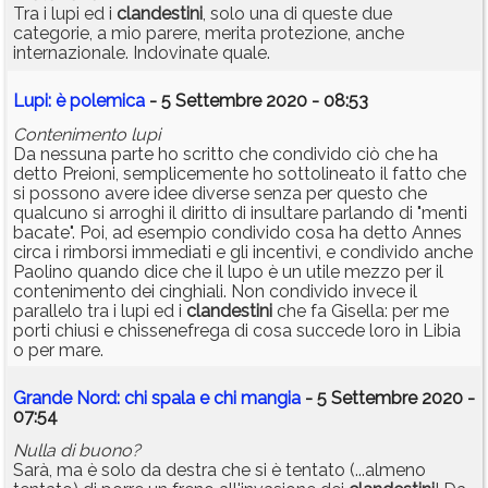
Tra i lupi ed i
clandestini
, solo una di queste due
categorie, a mio parere, merita protezione, anche
internazionale. Indovinate quale.
Lupi: è polemica
- 5 Settembre 2020 - 08:53
Contenimento lupi
Da nessuna parte ho scritto che condivido ciò che ha
detto Preioni, semplicemente ho sottolineato il fatto che
si possono avere idee diverse senza per questo che
qualcuno si arroghi il diritto di insultare parlando di "menti
bacate". Poi, ad esempio condivido cosa ha detto Annes
circa i rimborsi immediati e gli incentivi, e condivido anche
Paolino quando dice che il lupo è un utile mezzo per il
contenimento dei cinghiali. Non condivido invece il
parallelo tra i lupi ed i
clandestini
che fa Gisella: per me
porti chiusi e chissenefrega di cosa succede loro in Libia
o per mare.
Grande Nord: chi spala e chi mangia
- 5 Settembre 2020 -
07:54
Nulla di buono?
Sarà, ma è solo da destra che si è tentato (...almeno