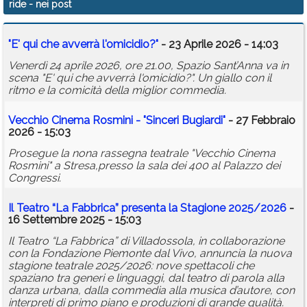
ride
- nei post
Calendario
"E' qui che avverrà l'omicidio?"
- 23 Aprile 2026 - 14:03
Annunci
Venerdì 24 aprile 2026, ore 21.00, Spazio Sant’Anna va in
scena "E' qui che avverrà l'omicidio?". Un giallo con il
ritmo e la comicità della miglior commedia.
Vecchio Cinema Rosmini - "Sinceri Bugiardi"
- 27 Febbraio
2026 - 15:03
Prosegue la nona rassegna teatrale "Vecchio Cinema
Rosmini" a Stresa,presso la sala dei 400 al Palazzo dei
Congressi.
Il Teatro “La Fabbrica” presenta la Stagione 2025/2026
-
16 Settembre 2025 - 15:03
Il Teatro “La Fabbrica” di Villadossola, in collaborazione
con la Fondazione Piemonte dal Vivo, annuncia la nuova
stagione teatrale 2025/2026: nove spettacoli che
spaziano tra generi e linguaggi, dal teatro di parola alla
danza urbana, dalla commedia alla musica d’autore, con
interpreti di primo piano e produzioni di grande qualità.