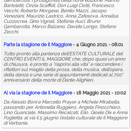
Gambarotta. I protagonisti della nona edizione: Marino
Bartoletti, Cinzia Scaffidi, Don Luigi Ciotti, Francesco
Vecchi, Roberto Morgese, Benito Mazzi, Jacopo
Veneziani, Maurizio Lastrico, Anna Zafesova, Annalisa
Cuzzocrea, Gino Vignali, Stefania Auci, Bruno
Gambarotta, Marco Balzano, Davide Longo, Stefano
Zecchi.
Parte la stagione de Il Maggiore
- 4 Giugno 2021 - 08:01
Tutto pronto alla partenza dell’ESTATE CULTURALE del
CENTRO EVENTI IL MAGGIORE che, dopo quasi un anno
di chiusura, è pronto a “riaprirsi alla vita” e riaccendere i
riflettori sul meglio della prosa, della musica, dell’opera,
della danza e una serie di appuntamenti dedicati al 700°
anniversario della morte di Dante Alighieri.
Al via la stagione de Il Maggiore
- 18 Maggio 2021 - 10:02
Da Alessio Boni e Marcello Prayer a Michele Mirabella,
passando per Antonella Ruggiero, Angela Finocchiaro,
Lino Guanciale, Massimo Recalcati, Elio, Gioele Dix e Anna
Foglietta: al via il 5 giugno l'estate culturale de Il Maggiore
di Verbania.