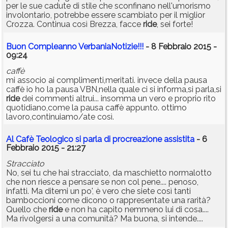
per le sue cadute di stile che sconfinano nell'umorismo
involontario, potrebbe essere scambiato per il miglior
Crozza. Continua così Brezza, facce
ride
, sei forte!
Buon Compleanno VerbaniaNotizie!!!
- 8 Febbraio 2015 -
09:24
caffè
mi associo ai complimenti,meritati. invece della pausa
caffè io ho la pausa VBN,nella quale ci si informa,si parla,si
ride
dei commenti altrui... insomma un vero e proprio rito
quotidiano,come la pausa caffè appunto. ottimo
lavoro,continuiamo/ate così.
Al Cafè Teologico si parla di procreazione assistita
- 6
Febbraio 2015 - 21:27
Stracciato
No, sei tu che hai stracciato, da maschietto normalotto
che non riesce a pensare se non col pene.... penoso,
infatti. Ma ditemi un po', è vero che siete così tanti
bamboccioni come dicono o rappresentate una rarità?
Quello che
ride
e non ha capito nemmeno lui di cosa....
Ma rivolgersi a una comunità? Ma buona, si intende....