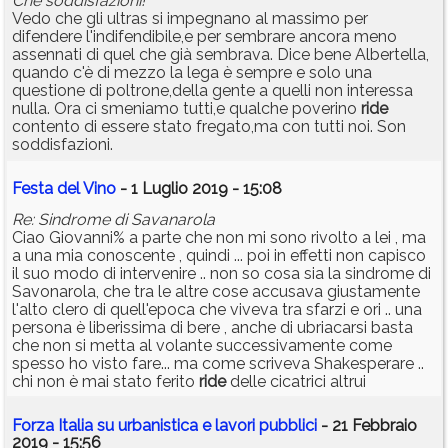
Che soddisfazioni!
Vedo che gli ultras si impegnano al massimo per
difendere l'indifendibile,e per sembrare ancora meno
assennati di quel che già sembrava. Dice bene Albertella,
quando c'è di mezzo la lega è sempre e solo una
questione di poltrone,della gente a quelli non interessa
nulla. Ora ci smeniamo tutti,e qualche poverino
ride
contento di essere stato fregato,ma con tutti noi. Son
soddisfazioni.
Festa del Vino
- 1 Luglio 2019 - 15:08
Re: Sindrome di Savanarola
Ciao Giovanni% a parte che non mi sono rivolto a lei , ma
a una mia conoscente , quindi ... poi in effetti non capisco
il suo modo di intervenire .. non so cosa sia la sindrome di
Savonarola, che tra le altre cose accusava giustamente
l'alto clero di quell'epoca che viveva tra sfarzi e ori .. una
persona è liberissima di bere , anche di ubriacarsi basta
che non si metta al volante successivamente come
spesso ho visto fare... ma come scriveva Shakesperare ..
chi non è mai stato ferito
ride
delle cicatrici altrui
Forza Italia su urbanistica e lavori pubblici
- 21 Febbraio
2019 - 15:56