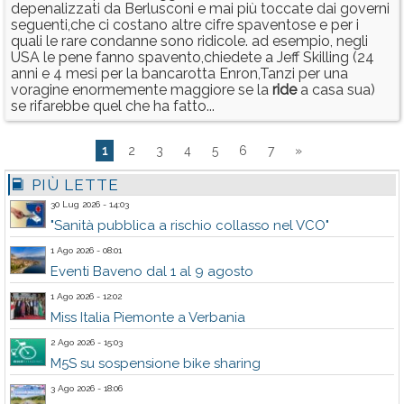
depenalizzati da Berlusconi e mai più toccate dai governi
seguenti,che ci costano altre cifre spaventose e per i
quali le rare condanne sono ridicole. ad esempio, negli
USA le pene fanno spavento,chiedete a Jeff Skilling (24
anni e 4 mesi per la bancarotta Enron,Tanzi per una
voragine enormemente maggiore se la
ride
a casa sua)
se rifarebbe quel che ha fatto...
1
2
3
4
5
6
7
»
PIÙ LETTE
30 Lug 2026 - 14:03
"Sanità pubblica a rischio collasso nel VCO"
1 Ago 2026 - 08:01
Eventi Baveno dal 1 al 9 agosto
1 Ago 2026 - 12:02
Miss Italia Piemonte a Verbania
2 Ago 2026 - 15:03
M5S su sospensione bike sharing
3 Ago 2026 - 18:06