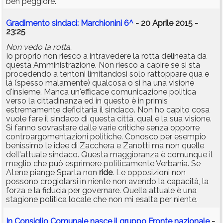
ben peggiore.
Gradimento sindaci: Marchionini 6^
- 20 Aprile 2015 -
23:25
Non vedo la rotta.
Io proprio non riesco a intravedere la rotta delineata da
questa Amministrazione. Non riesco a capire se si sta
procedendo a tentoni limitandosi solo rattoppare qua e
là (spesso malamente) qualcosa o si ha una visione
d'insieme. Manca un'efficace comunicazione politica
verso la cittadinanza ed in questo è in primis
estremamente deficitaria il sindaco. Non ho capito cosa
vuole fare il sindaco di questa città, qual è la sua visione.
Si fanno sovrastare dalle varie critiche senza opporre
controargomentazioni politiche. Conosco per esempio
benissimo le idee di Zacchera e Zanotti ma non quelle
dell'attuale sindaco. Questa maggioranza è comunque il
meglio che può esprimere politicamente Verbania. Se
Atene piange Sparta non
ride
. Le opposizioni non
possono crogiolarsi in niente non avendo la capacità, la
forza e la fiducia per governare. Quella attuale è una
stagione politica locale che non mi esalta per niente.
In Consiglio Comunale nasce il gruppo Fronte nazionale
-