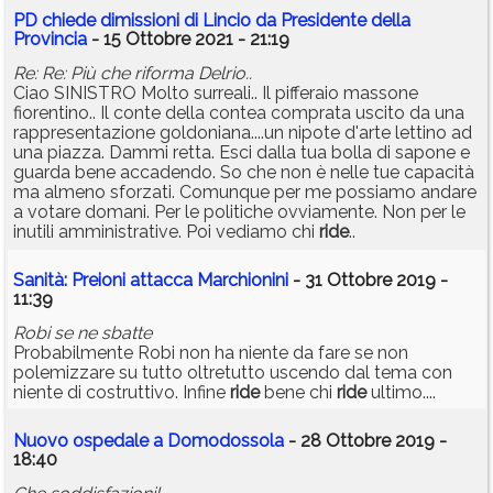
PD chiede dimissioni di Lincio da Presidente della
Provincia
- 15 Ottobre 2021 - 21:19
Re: Re: Più che riforma Delrio..
Ciao SINISTRO Molto surreali.. Il pifferaio massone
fiorentino.. Il conte della contea comprata uscito da una
rappresentazione goldoniana....un nipote d'arte lettino ad
una piazza. Dammi retta. Esci dalla tua bolla di sapone e
guarda bene accadendo. So che non è nelle tue capacità
ma almeno sforzati. Comunque per me possiamo andare
a votare domani. Per le politiche ovviamente. Non per le
inutili amministrative. Poi vediamo chi
ride
..
Sanità: Preioni attacca Marchionini
- 31 Ottobre 2019 -
11:39
Robi se ne sbatte
Probabilmente Robi non ha niente da fare se non
polemizzare su tutto oltretutto uscendo dal tema con
niente di costruttivo. Infine
ride
bene chi
ride
ultimo....
Nuovo ospedale a Domodossola
- 28 Ottobre 2019 -
18:40