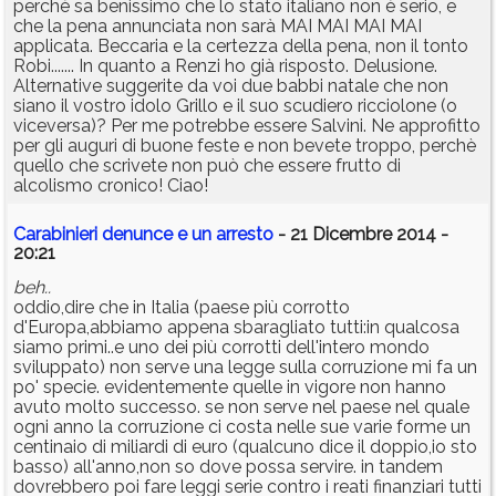
perchè sa benissimo che lo stato italiano non è serio, e
che la pena annunciata non sarà MAI MAI MAI MAI
applicata. Beccaria e la certezza della pena, non il tonto
Robi....... In quanto a Renzi ho già risposto. Delusione.
Alternative suggerite da voi due babbi natale che non
siano il vostro idolo Grillo e il suo scudiero ricciolone (o
viceversa)? Per me potrebbe essere Salvini. Ne approfitto
per gli auguri di buone feste e non bevete troppo, perchè
quello che scrivete non può che essere frutto di
alcolismo cronico! Ciao!
Carabinieri denunce e un arresto
- 21 Dicembre 2014 -
20:21
beh..
oddio,dire che in Italia (paese più corrotto
d'Europa,abbiamo appena sbaragliato tutti:in qualcosa
siamo primi..e uno dei più corrotti dell'intero mondo
sviluppato) non serve una legge sulla corruzione mi fa un
po' specie. evidentemente quelle in vigore non hanno
avuto molto successo. se non serve nel paese nel quale
ogni anno la corruzione ci costa nelle sue varie forme un
centinaio di miliardi di euro (qualcuno dice il doppio,io sto
basso) all'anno,non so dove possa servire. in tandem
dovrebbero poi fare leggi serie contro i reati finanziari tutti