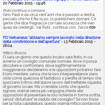
20 Febbraio 2015 - 19:48
Robi continua a cannare...
Gino Paoli é da circa vent'anni che é passato a destra,
peccato che ho il file su pc, lo pubblicherò domani. C'è
gente che dice fregnacce con tale sicurezza che vien
quasi da credergli... Vai Robi , continua così , facce
ride
PD Verbanese: "abbiamo sempre lavorato nella direzione
della condivisione e dell'apertura"
- 13 Febbraio 2015 -
18:04
Mitico Brezza
Ci sarà un giorno che questo incubo sarà finito, in cui
avremo un consiglio comunale normale, dove si possa
discutere e confrontarsi, dove legittimamente le
maggioranze decideranno e le opposizioni potranno fare
il loro mestiere, senza che le loro interperpellanze siano
viste come qualcosa di fastidioso o perdite di tempo che
spezzano il ritmo dell'alacre lavoro dell'ineffabile squadra
di governo locale. Ma vi rendete conto che questo
signore, oramai senza più vergogna,chiede alle
opposizioni di presentare le loro richieste in forma scritta,
senza" disturbare" le sedute del consiglio? Se non fosse
per la folta capigliatura, questo oramai mitico portavoce,