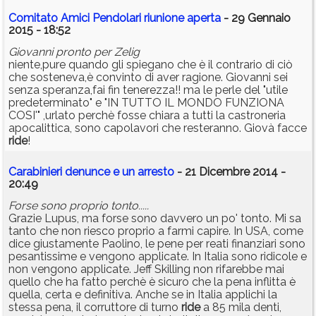
Comitato Amici Pendolari riunione aperta
- 29 Gennaio
2015 - 18:52
Giovanni pronto per Zelig
niente,pure quando gli spiegano che è il contrario di ciò
che sosteneva,è convinto di aver ragione. Giovanni sei
senza speranza,fai fin tenerezza!! ma le perle del "utile
predeterminato" e "IN TUTTO IL MONDO FUNZIONA
COSI'" ,urlato perchè fosse chiara a tutti la castroneria
apocalittica, sono capolavori che resteranno. Giovà facce
ride
!
Carabinieri denunce e un arresto
- 21 Dicembre 2014 -
20:49
Forse sono proprio tonto.....
Grazie Lupus, ma forse sono davvero un po' tonto. Mi sa
tanto che non riesco proprio a farmi capire. In USA, come
dice giustamente Paolino, le pene per reati finanziari sono
pesantissime e vengono applicate. In Italia sono ridicole e
non vengono applicate. Jeff Skilling non rifarebbe mai
quello che ha fatto perchè è sicuro che la pena inflitta è
quella, certa e definitiva. Anche se in Italia applichi la
stessa pena, il corruttore di turno
ride
a 85 mila denti,