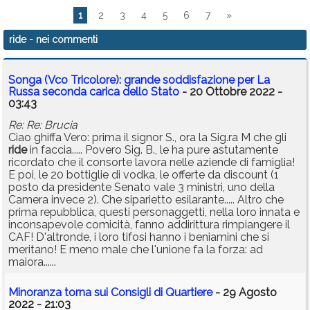
1
2
3
4
5
6
7
»
ride
- nei commenti
Songa (Vco Tricolore): grande soddisfazione per La
Russa seconda carica dello Stato
- 20 Ottobre 2022 -
03:43
Re: Re: Brucia
Ciao ghiffa Vero: prima il signor S., ora la Sig.ra M che gli
ride
in faccia..... Povero Sig. B., le ha pure astutamente
ricordato che il consorte lavora nelle aziende di famiglia!
E poi, le 20 bottiglie di vodka, le offerte da discount (1
posto da presidente Senato vale 3 ministri, uno della
Camera invece 2). Che siparietto esilarante..... Altro che
prima repubblica, questi personaggetti, nella loro innata e
inconsapevole comicità, fanno addirittura rimpiangere il
CAF! D'altronde, i loro tifosi hanno i beniamini che si
meritano! E meno male che l'unione fa la forza: ad
maiora......
Minoranza torna sui Consigli di Quartiere
- 29 Agosto
2022 - 21:03