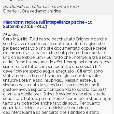
Re: Quando la matematica è un'opinione
E parte 4. Ora vediamo chi
ride
.
Marchionini replica sull'Interpellanza piscine
- 10
Settembre 2016 - 01:43
Maurilio
Caro Maurilio, Tutti hanno bacchettato Brignone perché
sembra avere scritto cose errate, quindi immagino che
per bacchettarlo o uno si è documentato oppure crede
ciecamente al sindaco (altrimenti prima di bacchettarlo
uno chiederebbe lumi). Sul fatto che l'interpellanza è ricca
di dati forse hai ragione... In effetti, campioni o brocchi che
siano, resta il fatto che per contratto una società FIN
deve ricevere spazio acqua adeguato... Gli errori sono
stati ammessi da chi? Il sindaco gioca con le parole
(insubrika team e ssd Insubrika)... Nessun errore... Il
sindaco ha ritenuto la vicenda chiusa dicendo che il
gestore aveva risposto concedendo lo spazio acqua (2
giorni e a quelle ore). Quindi è evidente che altre strade
sono state battute prima... Forse l'uomo della strada, ogni
tanto 2+2 potrebbe anche farlo da solo... Per quanto
riguarda la richiesta all'amministrazione prima
dell'interpellanza so per certo che il sindaco è stato