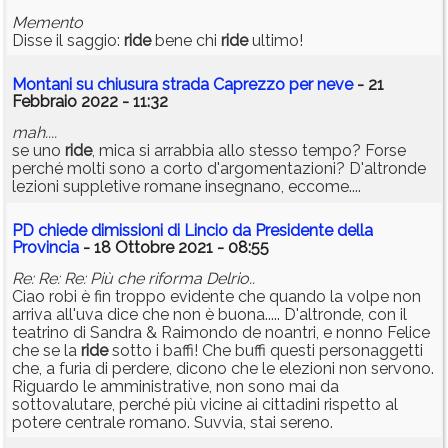
Memento
Disse il saggio:
ride
bene chi
ride
ultimo!
Montani su chiusura strada Caprezzo per neve
- 21
Febbraio 2022 - 11:32
mah....
se uno
ride
, mica si arrabbia allo stesso tempo? Forse
perché molti sono a corto d'argomentazioni? D'altronde
lezioni suppletive romane insegnano, eccome....
PD chiede dimissioni di Lincio da Presidente della
Provincia
- 18 Ottobre 2021 - 08:55
Re: Re: Re: Più che riforma Delrio..
Ciao robi è fin troppo evidente che quando la volpe non
arriva all'uva dice che non è buona..... D'altronde, con il
teatrino di Sandra & Raimondo de noantri, e nonno Felice
che se la
ride
sotto i baffi! Che buffi questi personaggetti
che, a furia di perdere, dicono che le elezioni non servono.
Riguardo le amministrative, non sono mai da
sottovalutare, perché più vicine ai cittadini rispetto al
potere centrale romano. Suvvia, stai sereno.