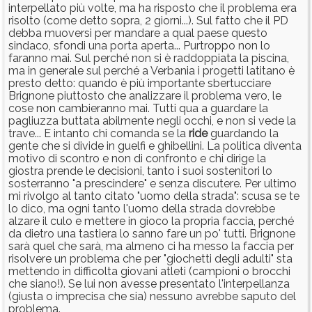
interpellato più volte, ma ha risposto che il problema era
risolto (come detto sopra, 2 giorni...). Sul fatto che il PD
debba muoversi per mandare a qual paese questo
sindaco, sfondi una porta aperta... Purtroppo non lo
faranno mai. Sul perché non si è raddoppiata la piscina,
ma in generale sul perché a Verbania i progetti latitano è
presto detto: quando è più importante sbertucciare
Brignone piuttosto che analizzare il problema vero, le
cose non cambieranno mai. Tutti qua a guardare la
pagliuzza buttata abilmente negli occhi, e non si vede la
trave... E intanto chi comanda se la
ride
guardando la
gente che si divide in guelfi e ghibellini. La politica diventa
motivo di scontro e non di confronto e chi dirige la
giostra prende le decisioni, tanto i suoi sostenitori lo
sosterranno "a prescindere" e senza discutere. Per ultimo
mi rivolgo al tanto citato "uomo della strada": scusa se te
lo dico, ma ogni tanto l'uomo della strada dovrebbe
alzare il culo e mettere in gioco la propria faccia, perché
da dietro una tastiera lo sanno fare un po' tutti. Brignone
sarà quel che sarà, ma almeno ci ha messo la faccia per
risolvere un problema che per "giochetti degli adulti" sta
mettendo in difficolta giovani atleti (campioni o brocchi
che siano!). Se lui non avesse presentato l'interpellanza
(giusta o imprecisa che sia) nessuno avrebbe saputo del
problema.