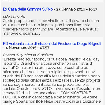
Ex Casa della Gomma Si/No
- 23 Gennaio 2016 - 10:17
ride
il privato
Credo proprio che il super vincitore sia il privato che con
210.000 euro ha vinto la gara , può tranquillamente
chiedere molto per rinunciare . Attenzione alle eventuali
manovre di scambio ...
PD Verbania sulle dimissioni del Presidente Diego Brignoli
- 4 Novembre 2015 - 07:57
Brezza dì qualcosa di sinistra
"Brezza reagisci, rispondi, dì qualcosa, reagisci, e dai, dai,
rispondi ... Dì anche una cosa anche non di sinistra, di
civiltà!" Con estrema amarezza sono costretto ad
affermare che i vecchi sono migliori dei giovani. I nuovi
quadri del PD non sono all'altezza della situazione, sono
scollegati dalla cittadinanza, senza ideali, senza progetti,
senza sogni, senza fantasia, senza propensione al
sociale. Questo loro VUOTO si riverbera nell'assoluta loro
incapacità di attuare una efficace COMINICAZIONE
POLITICA che in democrazia è determinante. Se Atene
piange, Sparta non
ride
. Nelle destre locali la situazione è