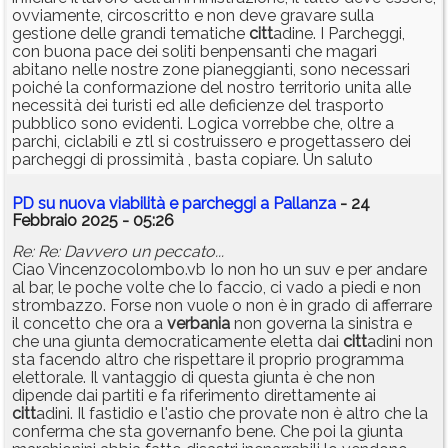
ovviamente, circoscritto e non deve gravare sulla
gestione delle grandi tematiche
citt
adine. I Parcheggi,
con buona pace dei soliti benpensanti che magari
abitano nelle nostre zone pianeggianti, sono necessari
poiché la conformazione del nostro territorio unita alle
necessità dei turisti ed alle deficienze del trasporto
pubblico sono evidenti. Logica vorrebbe che, oltre a
parchi, ciclabili e ztl si costruissero e progettassero dei
parcheggi di prossimità , basta copiare. Un saluto
PD su nuova viabilità e parcheggi a Pallanza
- 24
Febbraio 2025 - 05:26
Re: Re: Davvero un peccato...
Ciao Vincenzocolombo.vb Io non ho un suv e per andare
al bar, le poche volte che lo faccio, ci vado a piedi e non
strombazzo. Forse non vuole o non è in grado di afferrare
il concetto che ora a
verbania
non governa la sinistra e
che una giunta democraticamente eletta dai
citt
adini non
sta facendo altro che rispettare il proprio programma
elettorale. Il vantaggio di questa giunta è che non
dipende dai partiti e fa riferimento direttamente ai
citt
adini. Il fastidio e l'astio che provate non è altro che la
conferma che sta governanfo bene. Che poi la giunta