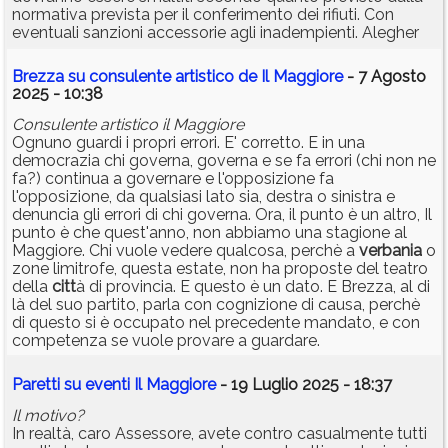
normativa prevista per il conferimento dei rifiuti. Con
eventuali sanzioni accessorie agli inadempienti. Alegher
Brezza su consulente artistico de Il Maggiore
- 7 Agosto
2025 - 10:38
Consulente artistico il Maggiore
Ognuno guardi i propri errori. E' corretto. E in una
democrazia chi governa, governa e se fa errori (chi non ne
fa?) continua a governare e l'opposizione fa
l'opposizione, da qualsiasi lato sia, destra o sinistra e
denuncia gli errori di chi governa. Ora, il punto è un altro, Il
punto è che quest'anno, non abbiamo una stagione al
Maggiore. Chi vuole vedere qualcosa, perchè a
verbania
o
zone limitrofe, questa estate, non ha proposte del teatro
della
citt
à di provincia. E questo è un dato. E Brezza, al di
là del suo partito, parla con cognizione di causa, perchè
di questo si è occupato nel precedente mandato, e con
competenza se vuole provare a guardare.
Paretti su eventi Il Maggiore
- 19 Luglio 2025 - 18:37
Il motivo?
In realtà, caro Assessore, avete contro casualmente tutti