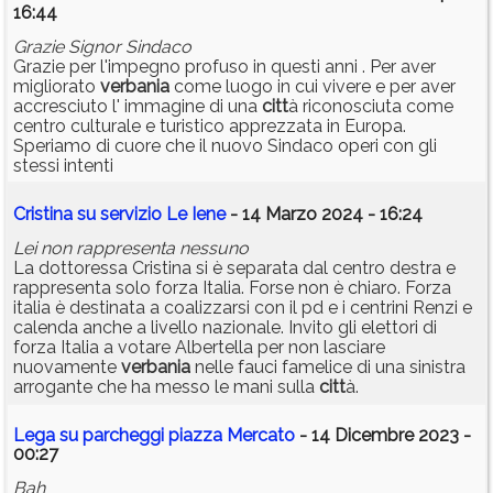
16:44
Grazie Signor Sindaco
Grazie per l'impegno profuso in questi anni . Per aver
migliorato
verbania
come luogo in cui vivere e per aver
accresciuto l' immagine di una
citt
à riconosciuta come
centro culturale e turistico apprezzata in Europa.
Speriamo di cuore che il nuovo Sindaco operi con gli
stessi intenti
Cristina su servizio Le Iene
- 14 Marzo 2024 - 16:24
Lei non rappresenta nessuno
La dottoressa Cristina si è separata dal centro destra e
rappresenta solo forza Italia. Forse non è chiaro. Forza
italia è destinata a coalizzarsi con il pd e i centrini Renzi e
calenda anche a livello nazionale. Invito gli elettori di
forza Italia a votare Albertella per non lasciare
nuovamente
verbania
nelle fauci famelice di una sinistra
arrogante che ha messo le mani sulla
citt
à.
Lega su parcheggi piazza Mercato
- 14 Dicembre 2023 -
00:27
Bah