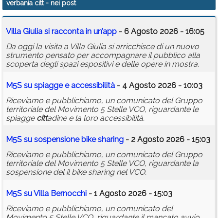
verbania citt
- nei post
Calendario
Villa Giulia si racconta in un’app
- 6 Agosto 2026 - 16:05
Annunci
Da oggi la visita a Villa Giulia si arricchisce di un nuovo
strumento pensato per accompagnare il pubblico alla
scoperta degli spazi espositivi e delle opere in mostra.
M5S su spiagge e accessibilità
- 4 Agosto 2026 - 10:03
Riceviamo e pubblichiamo, un comunicato del Gruppo
territoriale del Movimento 5 Stelle VCO, riguardante le
spiagge
citt
adine e la loro accessibilità.
M5S su sospensione bike sharing
- 2 Agosto 2026 - 15:03
Riceviamo e pubblichiamo, un comunicato del Gruppo
territoriale del Movimento 5 Stelle VCO, riguardante la
sospensione del il bike sharing nel VCO.
M5S su Villa Bernocchi
- 1 Agosto 2026 - 15:03
Riceviamo e pubblichiamo, un comunicato del
Movimento 5 Stelle VCO, riguardante il mancato avvio