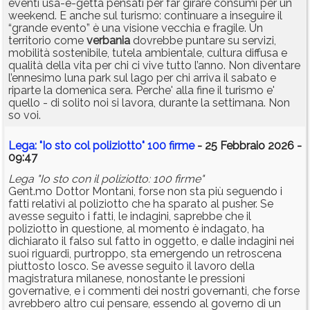
eventi usa-e-getta pensati per far girare consumi per un
weekend. E anche sul turismo: continuare a inseguire il
“grande evento” è una visione vecchia e fragile. Un
territorio come
verbania
dovrebbe puntare su servizi,
mobilità sostenibile, tutela ambientale, cultura diffusa e
qualità della vita per chi ci vive tutto l’anno. Non diventare
l’ennesimo luna park sul lago per chi arriva il sabato e
riparte la domenica sera. Perche' alla fine il turismo e'
quello - di solito noi si lavora, durante la settimana. Non
so voi.
Lega: "Io sto col poliziotto" 100 firme
- 25 Febbraio 2026 -
09:47
Lega "Io sto con il poliziotto: 100 firme"
Gent.mo Dottor Montani, forse non sta più seguendo i
fatti relativi al poliziotto che ha sparato al pusher. Se
avesse seguito i fatti, le indagini, saprebbe che il
poliziotto in questione, al momento è indagato, ha
dichiarato il falso sul fatto in oggetto, e dalle indagini nei
suoi riguardi, purtroppo, sta emergendo un retroscena
piuttosto losco. Se avesse seguito il lavoro della
magistratura milanese, nonostante le pressioni
governative, e i commenti dei nostri governanti, che forse
avrebbero altro cui pensare, essendo al governo di un