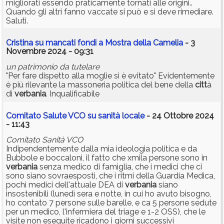
migliorati essendo praticamente tornati alle origini..
Quando gli altri fanno vaccate si può e si deve rimediare.
Saluti.
Cristina su mancati fondi a Mostra della Camelia
- 3
Novembre 2024 - 09:31
un patrimonio da tutelare
"Per fare dispetto alla moglie si è evitato" Evidentemente
è più rilevante la massoneria politica del bene della
citt
à
di
verbania
. Inqualificabile
Comitato Salute VCO su sanità locale
- 24 Ottobre 2024
- 11:43
Comitato Sanità VCO
Indipendentemente dalla mia ideologia politica e da
Bubbole e boccaloni, il fatto che xmila persone sono in
verbania
senza medico di famiglia, che i medici che ci
sono siano sovraesposti, che i ritmi della Guardia Medica,
pochi medici dell'attuale DEA di
verbania
siano
insostenibili (lunedì sera e notte, in cui ho avuto bisogno,
ho contato 7 persone sulle barelle, e ca 5 persone sedute
per un medico, l'infermiera del triage e 1-2 OSS), che le
visite non eseguite ricadono i giorni successivi