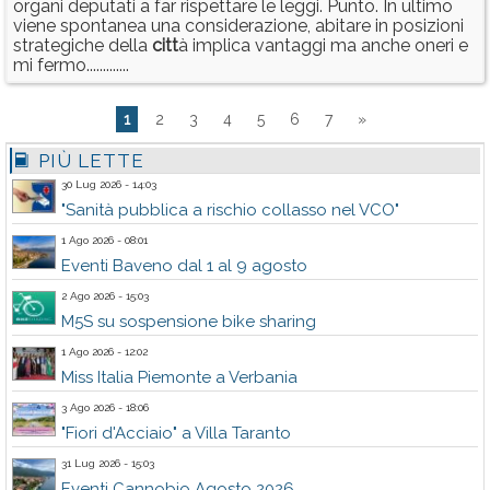
organi deputati a far rispettare le leggi. Punto. In ultimo
viene spontanea una considerazione, abitare in posizioni
strategiche della
citt
à implica vantaggi ma anche oneri e
mi fermo.............
1
2
3
4
5
6
7
»
PIÙ LETTE
30 Lug 2026 - 14:03
"Sanità pubblica a rischio collasso nel VCO"
1 Ago 2026 - 08:01
Eventi Baveno dal 1 al 9 agosto
2 Ago 2026 - 15:03
M5S su sospensione bike sharing
1 Ago 2026 - 12:02
Miss Italia Piemonte a Verbania
3 Ago 2026 - 18:06
"Fiori d'Acciaio" a Villa Taranto
31 Lug 2026 - 15:03
Eventi Cannobio Agosto 2026