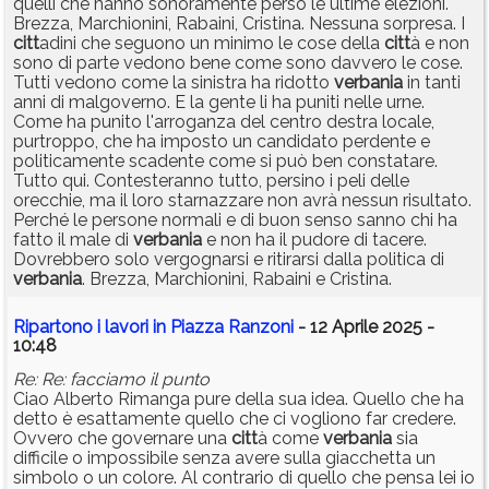
quelli che hanno sonoramente perso le ultime elezioni.
Brezza, Marchionini, Rabaini, Cristina. Nessuna sorpresa. I
citt
adini che seguono un minimo le cose della
citt
à e non
sono di parte vedono bene come sono davvero le cose.
Tutti vedono come la sinistra ha ridotto
verbania
in tanti
anni di malgoverno. E la gente li ha puniti nelle urne.
Come ha punito l'arroganza del centro destra locale,
purtroppo, che ha imposto un candidato perdente e
politicamente scadente come si può ben constatare.
Tutto qui. Contesteranno tutto, persino i peli delle
orecchie, ma il loro starnazzare non avrà nessun risultato.
Perché le persone normali e di buon senso sanno chi ha
fatto il male di
verbania
e non ha il pudore di tacere.
Dovrebbero solo vergognarsi e ritirarsi dalla politica di
verbania
. Brezza, Marchionini, Rabaini e Cristina.
Ripartono i lavori in Piazza Ranzoni
- 12 Aprile 2025 -
10:48
Re: Re: facciamo il punto
Ciao Alberto Rimanga pure della sua idea. Quello che ha
detto è esattamente quello che ci vogliono far credere.
Ovvero che governare una
citt
à come
verbania
sia
difficile o impossibile senza avere sulla giacchetta un
simbolo o un colore. Al contrario di quello che pensa lei io