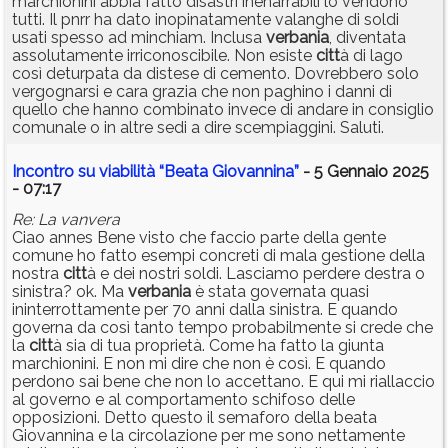
marchionini abbia fatto disastri inenarrabili lo vendono
tutti. Il pnrr ha dato inopinatamente valanghe di soldi
usati spesso ad minchiam. Inclusa
verbania
, diventata
assolutamente irriconoscibile. Non esiste
citt
à di lago
così deturpata da distese di cemento. Dovrebbero solo
vergognarsi e cara grazia che non paghino i danni di
quello che hanno combinato invece di andare in consiglio
comunale o in altre sedi a dire scempiaggini. Saluti.
Incontro su viabilità “Beata Giovannina”
- 5 Gennaio 2025
- 07:17
Re: La vanvera
Ciao annes Bene visto che faccio parte della gente
comune ho fatto esempi concreti di mala gestione della
nostra
citt
à e dei nostri soldi. Lasciamo perdere destra o
sinistra? ok. Ma
verbania
è stata governata quasi
ininterrottamente per 70 anni dalla sinistra. E quando
governa da così tanto tempo probabilmente si crede che
la
citt
à sia di tua proprietà. Come ha fatto la giunta
marchionini. E non mi dire che non è così. E quando
perdono sai bene che non lo accettano. E qui mi riallaccio
al governo e al comportamento schifoso delle
opposizioni. Detto questo il semaforo della beata
Giovannina e la circolazione per me sono nettamente