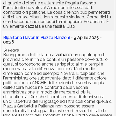
di quanto dici se ne è altamente fregata facendo
l''accidenti che voleva! A me non interessa darti
connotazioni politiche. La cosa che non può permetterti
è di chiamare Albert.. Ionini questo sindaco.. Come dici tu
è un boccone che non puoi farmi ingoiare. Perdonami. È
un' emerita cazzata e una falsità. Ciao
Ripartono i lavori in Piazza Ranzoni
- 9 Aprile 2025 -
09:36
Si vedrà
Buongiorno a tutti, siamo a
verbania
, un capoluogo di
provincia che, in fin dei conti, è un paesone dove tutti, o
quasi, si conoscono anche se rispetto ai miei tempi è
meno marcata la differenza con le
citt
à di medie
dimensioni come ad esempio Novara. È "capibile" che
l'amministrazione subentrante, dato il differente colore
politico, faccia ANCHE delle azioni che sembrano più
delle scaramucce nei confronti della vecchia
amministrazione, in modo da marcare di più la
discontinuità. Direi che il cambiamento di alcuni sensi
unici, l'apertura del lungolago ad Intra così come quella di
Piazza Garibaldi a Pallanza non possono essere
considerati alla stregua di gravi errori irreversibili tali da
inficiare il lavoro dell'amministrazione; il tutto deve essere,