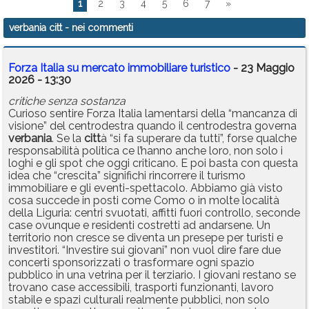
1
2
3
4
5
6
7
»
verbania citt
- nei commenti
Forza Italia su mercato immobiliare turistico
- 23 Maggio
2026 - 13:30
critiche senza sostanza
Curioso sentire Forza Italia lamentarsi della “mancanza di
visione” del centrodestra quando il centrodestra governa
verbania
. Se la
citt
à “si fa superare da tutti”, forse qualche
responsabilità politica ce l’hanno anche loro, non solo i
loghi e gli spot che oggi criticano. E poi basta con questa
idea che “crescita” significhi rincorrere il turismo
immobiliare e gli eventi-spettacolo. Abbiamo già visto
cosa succede in posti come Como o in molte località
della Liguria: centri svuotati, affitti fuori controllo, seconde
case ovunque e residenti costretti ad andarsene. Un
territorio non cresce se diventa un presepe per turisti e
investitori. “Investire sui giovani” non vuol dire fare due
concerti sponsorizzati o trasformare ogni spazio
pubblico in una vetrina per il terziario. I giovani restano se
trovano case accessibili, trasporti funzionanti, lavoro
stabile e spazi culturali realmente pubblici, non solo