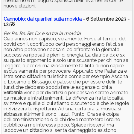
meritiamo e mi auguro sparisca definitivamente con le
nuove elezioni.
Cannobio: dai quartieri sulla movida
- 6 Settembre 2023 -
13:58
Re: Re: Re: Re: Dx e sn tra la movida
Ciao annes non capisco, veramente. Forse al tempo del
covid con il coprifuoco certi personaggi erano felici, se
non altro potevano riposarsi ed affrontare la giornata
successiva riposati e pieni di energia. La diatriba dx e sx
su questo argomento è solo una scusante per chi non sa
leggere, o per chi maliziosamente fa finta di non capire
esclusivamente per provocare. Appurato che Pallanza e
Intra sono
citt
adine turistiche come per esempio Ascona
o Locarno o Brissago, è palese che per essere definite
turistiche debbano soddisfare le esigenze di chi a
verbania
viene per divertirsi e per passare serate animate
da musica e intrattenimenti. La differenza fra le località
svizzere e quelle di cui stiamo discutendo è che le regole
in Svizzera le rispettano. Ad una certa ora la musica si
abbassa altrimenti sono ...azzi. Punto. Ora se è colpa
dell'amministrazione o di chi deve mantenere l'ordine
pubblico a me interessa poco. Spiace ripetersi, ma
laddove un
citt
adino si senta danneggiato esistono