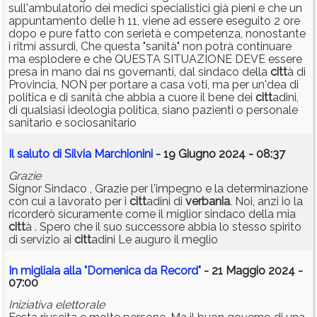
sull'ambulatorio dei medici specialistici già pieni e che un
appuntamento delle h 11, viene ad essere eseguito 2 ore
dopo e pure fatto con serietà e competenza, nonostante
i ritmi assurdi, Che questa "sanità" non potrà continuare
ma esplodere e che QUESTA SITUAZIONE DEVE essere
presa in mano dai ns governanti, dal sindaco della
citt
à di
Provincia, NON per portare a casa voti, ma per un'dea di
politica e di sanità che abbia a cuore il bene dei
citt
adini,
di qualsiasi ideologia politica, siano pazienti o personale
sanitario e sociosanitario
Il saluto di Silvia Marchionini
- 19 Giugno 2024 - 08:37
Grazie
Signor Sindaco , Grazie per l'impegno e la determinazione
con cui a lavorato per i
citt
adini di
verbania
. Noi, anzi io la
ricorderò sicuramente come il miglior sindaco della mia
citt
à . Spero che il suo successore abbia lo stesso spirito
di servizio ai
citt
adini Le auguro il meglio
In migliaia alla "Domenica da Record"
- 21 Maggio 2024 -
07:00
Iniziativa elettorale