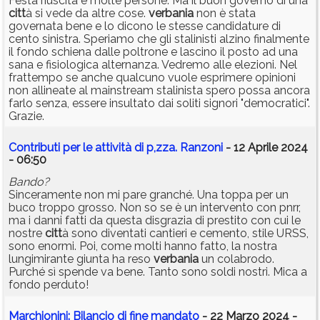
Festa riuscita e molte persone. Ma il buon governo di una
citt
à si vede da altre cose.
verbania
non è stata
governata bene e lo dicono le stesse candidature di
cento sinistra. Speriamo che gli stalinisti alzino finalmente
il fondo schiena dalle poltrone e lascino il posto ad una
sana e fisiologica alternanza. Vedremo alle elezioni. Nel
frattempo se anche qualcuno vuole esprimere opinioni
non allineate al mainstream stalinista spero possa ancora
farlo senza, essere insultato dai soliti signori "democratici".
Grazie.
Contributi per le attività di p,zza. Ranzoni
- 12 Aprile 2024
- 06:50
Bando?
Sinceramente non mi pare granché. Una toppa per un
buco troppo grosso. Non so se è un intervento con pnrr,
ma i danni fatti da questa disgrazia di prestito con cui le
nostre
citt
à sono diventati cantieri e cemento, stile URSS,
sono enormi. Poi, come molti hanno fatto, la nostra
lungimirante giunta ha reso
verbania
un colabrodo.
Purché sì spende va bene. Tanto sono soldi nostri. Mica a
fondo perduto!
Marchionini: Bilancio di fine mandato
- 22 Marzo 2024 -