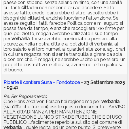
paese con stipendi senza salario minimo, con una sanità
cui tanti
citt
adini non riescono più ad accedere, Se lo
avesse fatto, credo, parlerebbe di altro, ascolterebbe i
bisogni dei
citt
adini, anzichè fuorviarne l'attenzione. Se
avesse seguito i fatti, farebbe Politica come mi auguro si
possa fare da tempo, e anzichè raccogliere 100 firme per
quel poliziotto, magari avrebbe utilizzato il suo tempo
per
verbania
, forse avrebbe cominciato a pensare alla
sicurezza nella nostra
citt
à e ai poliziotti di
verbania
, al
loro salario e ai loro numeri, ai quartieri, alle zone, agli orari
in cui una ragazza non si sente tranquilla a girare da sola
o con amiche. E magari, ne sarebbe uscito un pensiero, un
progetto costruttivo. e allora sì, avremmo letto qualcosa
di buono.
Riparte il cantiere Suna - Fondotoce
- 23 Settembre 2025
- 09:41
Re: Re: Regolamento
Ciao Hans Axel Von Fersen hai ragione ma per
verbania
(sia
citt
à che frazioni) esiste questo documento.....AVVISO
ALLA
citt
ADINANZA PER MANUTENZIONE
VEGETAZIONE LUNGO STRADE PUBBLICHE E DI USO
PUBBLICO.....facilmente reperibile sul sito del comune di
verbania
il quale recita, ad un certo punto: Si preavverte