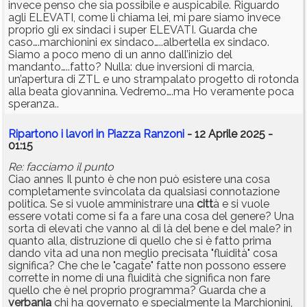
invece penso che sia possibile e auspicabile. Riguardo
agli ELEVATI, come li chiama lei, mi pare siamo invece
proprio gli ex sindaci i super ELEVATI. Guarda che
caso….marchionini ex sindaco…..albertella ex sindaco.
Siamo a poco meno di un anno dall’inizio del
mandanto…..fatto? Nulla: due inversioni di marcia,
un’apertura di ZTL e uno strampalato progetto di rotonda
alla beata giovannina. Vedremo….ma Ho veramente poca
speranza..
Ripartono i lavori in Piazza Ranzoni
- 12 Aprile 2025 -
01:15
Re: facciamo il punto
Ciao annes Il punto è che non può esistere una cosa
completamente svincolata da qualsiasi connotazione
politica. Se si vuole amministrare una
citt
à e si vuole
essere votati come si fa a fare una cosa del genere? Una
sorta di elevati che vanno al di là del bene e del male? in
quanto alla, distruzione di quello che si è fatto prima
dando vita ad una non meglio precisata "fluidità" cosa
significa? Che che le "cagate" fatte non possono essere
corrette in nome di una fluidità che significa non fare
quello che è nel proprio programma? Guarda che a
verbania
chi ha governato e specialmente la Marchionini,