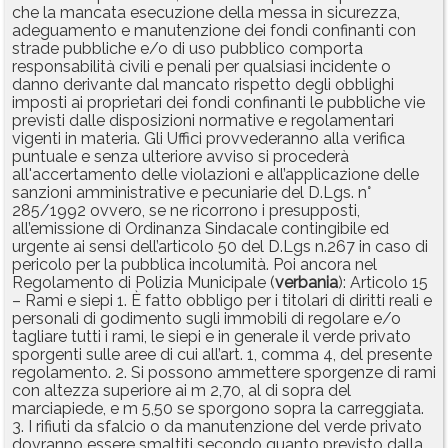
che la mancata esecuzione della messa in sicurezza,
adeguamento e manutenzione dei fondi confinanti con
strade pubbliche e/o di uso pubblico comporta
responsabilità civili e penali per qualsiasi incidente o
danno derivante dal mancato rispetto degli obblighi
imposti ai proprietari dei fondi confinanti le pubbliche vie
previsti dalle disposizioni normative e regolamentari
vigenti in materia. Gli Uffici provvederanno alla verifica
puntuale e senza ulteriore avviso si procederà
all'accertamento delle violazioni e all’applicazione delle
sanzioni amministrative e pecuniarie del D.Lgs. n°
285/1992 ovvero, se ne ricorrono i presupposti,
all’emissione di Ordinanza Sindacale contingibile ed
urgente ai sensi dell’articolo 50 del D.Lgs n.267 in caso di
pericolo per la pubblica incolumità. Poi ancora nel
Regolamento di Polizia Municipale (
verbania
): Articolo 15
– Rami e siepi 1. È fatto obbligo per i titolari di diritti reali e
personali di godimento sugli immobili di regolare e/o
tagliare tutti i rami, le siepi e in generale il verde privato
sporgenti sulle aree di cui all’art. 1, comma 4, del presente
regolamento. 2. Si possono ammettere sporgenze di rami
con altezza superiore ai m 2,70, al di sopra del
marciapiede, e m 5,50 se sporgono sopra la carreggiata.
3. I rifiuti da sfalcio o da manutenzione del verde privato
dovranno essere smaltiti secondo quanto previsto dalla