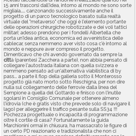
15 anni trascorsi dall'idea, intorno al mondo ne sono sorte
migliaia..... canzonando successivamente anche il
progetto di un parco tecnologico basato sulla realtà
virtuale del "metaverso" che oggi è l'elemento portante
delle operazioni chirurgiche robotizzate e dei voli tattici
militari; adesso prendono per i fondelli Albertella che
porta un'idea antica, economica ed avveniristica delle
cablecar, senza nemmeno aver visto cosa c'è intorno al
mondo e neppure aver compreso il progetto.
Dimenticavo che chi avendo governato da sempre la
citt
à (parentesi Zacchera a parte), non abbia pensato di
collegare l'autostrada italiana con quella svizzera e
nemmeno pensato ad un'alternativa viabilistica di by
pass... a parte il flop della galleria sotto il Monterosso
progetto già nato morto sotto Reschigna, per non dire
nulla sul collegamento delle ferrovie dalla linea del
Sempione a quella del Gottardo e finisco con l'inutile
sgolarsi in Consiglio Comunale per ottenere almeno
l'idrovia (che è gratis visto che prevede solo di navigare il
lago) per alleggerire il traffico pesante sulla SS34 !!!
Pochezza progettuale o incapacità di programmazione
oltre il cortile di casa? Fortunatamente la guida
Marchionini ormai in chiusura, ha massacrato le figure di
un certo PD reazionario e tradizionalista che non ci