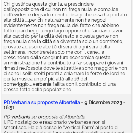
Chi giustifica questa giunta, a prescindere
dall’opposizione di cui non mi frega nulla, e complice
dell’evidente degrado nonché disagi che essa ha portato
alla
citt
tâ …..per chi naturalmente non ha negozi
evidentemente non frega nulla del fatto che abbiano
tolto i parcheggi lungo lago oppure che facciano lavori
alla cacchio per la
citt
à del resto a questa gente non
frega nulla che la
citt
à sia diventata solo un dormitorio,
provate ad uscire alle 10 di sera di ogni sera della
settimana, incontrerete solo me con il cane…..a
prescindere dalla congiuntura economica questa
amministrazione ha contribuito a far scappare i giovani
rimasti nell'ossola dove le attrattive sono maggiori e non
ci sono i soliti stolti pronti a chiamare le forze dell’ordine
per la musica un po’ più altă alle 16 del
pomeriggio…..
verbania
fallita con il contributo di una
grossa fetta della popolazione
PD Verbania su proposte Albertella
- 9 Dicembre 2023 -
16:51
PD
verbania
su proposte di Albertella
Il PD nostalgico e reazionario verbanese non si
smentisce. Ha già deriso le "Vertical Farm" al posto di
Acetati tacciandole di fandonie irrealizzabili quando nei