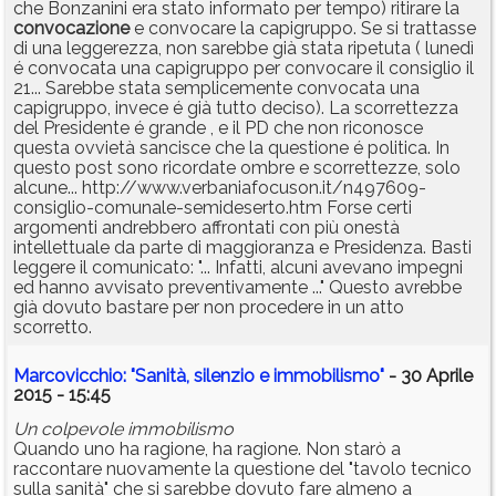
che Bonzanini era stato informato per tempo) ritirare la
convocazione
e convocare la capigruppo. Se si trattasse
di una leggerezza, non sarebbe già stata ripetuta ( lunedì
é convocata una capigruppo per convocare il consiglio il
21... Sarebbe stata semplicemente convocata una
capigruppo, invece é già tutto deciso). La scorrettezza
del Presidente é grande , e il PD che non riconosce
questa ovvietà sancisce che la questione é politica. In
questo post sono ricordate ombre e scorrettezze, solo
alcune... http://www.verbaniafocuson.it/n497609-
consiglio-comunale-semideserto.htm Forse certi
argomenti andrebbero affrontati con più onestà
intellettuale da parte di maggioranza e Presidenza. Basti
leggere il comunicato: "... Infatti, alcuni avevano impegni
ed hanno avvisato preventivamente ..." Questo avrebbe
già dovuto bastare per non procedere in un atto
scorretto.
Marcovicchio: "Sanità, silenzio e immobilismo"
- 30 Aprile
2015 - 15:45
Un colpevole immobilismo
Quando uno ha ragione, ha ragione. Non starò a
raccontare nuovamente la questione del "tavolo tecnico
sulla sanità" che si sarebbe dovuto fare almeno a