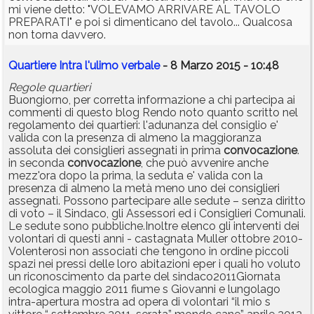
mi viene detto: "VOLEVAMO ARRIVARE AL TAVOLO
PREPARATI" e poi si dimenticano del tavolo... Qualcosa
non torna davvero.
Quartiere Intra l'ulimo verbale
- 8 Marzo 2015 - 10:48
Regole quartieri
Buongiorno, per corretta informazione a chi partecipa ai
commenti di questo blog Rendo noto quanto scritto nel
regolamento dei quartieri: l'adunanza del consiglio e'
valida con la presenza di almeno la maggioranza
assoluta dei consiglieri assegnati in prima
convocazione
.
in seconda
convocazione
, che può avvenire anche
mezz'ora dopo la prima, la seduta e' valida con la
presenza di almeno la metà meno uno dei consiglieri
assegnati. Possono partecipare alle sedute – senza diritto
di voto – il Sindaco, gli Assessori ed i Consiglieri Comunali.
Le sedute sono pubbliche.Inoltre elenco gli interventi dei
volontari di questi anni - castagnata Muller ottobre 2010-
Volenterosi non associati che tengono in ordine piccoli
spazi nei pressi delle loro abitazioni eper i quali ho voluto
un riconoscimento da parte del sindaco2011Giornata
ecologica maggio 2011 fiume s Giovanni e lungolago
intra-apertura mostra ad opera di volontari “il mio s