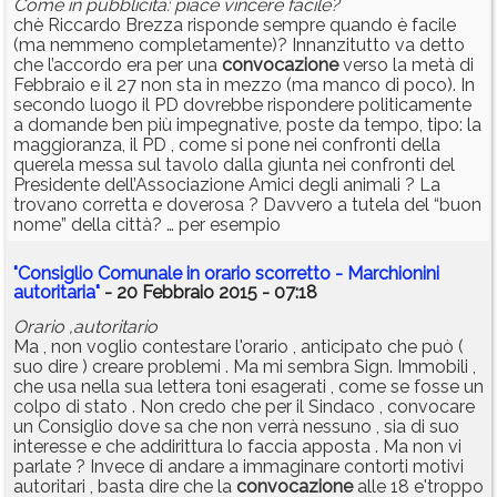
Come in pubblicitá: piace vincere facile?
chè Riccardo Brezza risponde sempre quando è facile
(ma nemmeno completamente)? Innanzitutto va detto
che l’accordo era per una
convocazione
verso la metà di
Febbraio e il 27 non sta in mezzo (ma manco di poco). In
secondo luogo il PD dovrebbe rispondere politicamente
a domande ben più impegnative, poste da tempo, tipo: la
maggioranza, il PD , come si pone nei confronti della
querela messa sul tavolo dalla giunta nei confronti del
Presidente dell’Associazione Amici degli animali ? La
trovano corretta e doverosa ? Davvero a tutela del “buon
nome” della città? … per esempio
"Consiglio Comunale in orario scorretto - Marchionini
autoritaria"
- 20 Febbraio 2015 - 07:18
Orario ,autoritario
Ma , non voglio contestare l'orario , anticipato che può (
suo dire ) creare problemi . Ma mi sembra Sign. Immobili ,
che usa nella sua lettera toni esagerati , come se fosse un
colpo di stato . Non credo che per il Sindaco , convocare
un Consiglio dove sa che non verrà nessuno , sia di suo
interesse e che addirittura lo faccia apposta . Ma non vi
parlate ? Invece di andare a immaginare contorti motivi
autoritari , basta dire che la
convocazione
alle 18 e'troppo