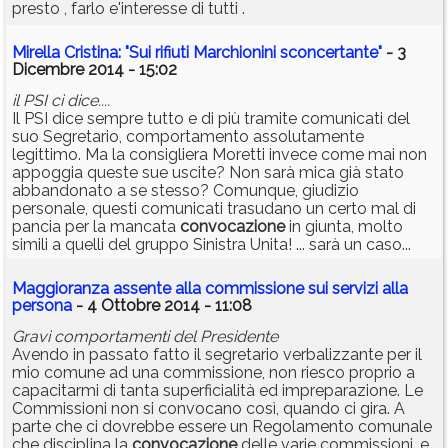
presto , farlo e'interesse di tutti .
Mirella Cristina: "Sui rifiuti Marchionini sconcertante"
- 3
Dicembre 2014 - 15:02
il PSI ci dice....
Il PSI dice sempre tutto e di più tramite comunicati del
suo Segretario, comportamento assolutamente
legittimo. Ma la consigliera Moretti invece come mai non
appoggia queste sue uscite? Non sarà mica già stato
abbandonato a se stesso? Comunque, giudizio
personale, questi comunicati trasudano un certo mal di
pancia per la mancata
convocazione
in giunta, molto
simili a quelli del gruppo Sinistra Unita! ... sarà un caso...
Maggioranza assente alla commissione sui servizi alla
persona
- 4 Ottobre 2014 - 11:08
Gravi comportamenti del Presidente
Avendo in passato fatto il segretario verbalizzante per il
mio comune ad una commissione, non riesco proprio a
capacitarmi di tanta superficialità ed impreparazione. Le
Commissioni non si convocano così, quando ci gira. A
parte che ci dovrebbe essere un Regolamento comunale
che disciplina la
convocazione
delle varie commissioni, e