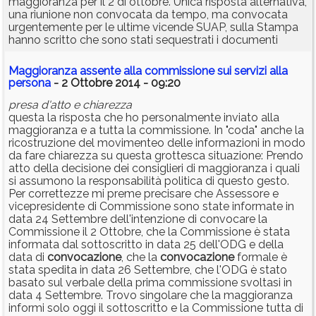
maggioranza per il 2 di ottobre. Unica risposta alternativa,
una riunione non convocata da tempo, ma convocata
urgentemente per le ultime vicende SUAP, sulla Stampa
hanno scritto che sono stati sequestrati i documenti
Maggioranza assente alla commissione sui servizi alla
persona
- 2 Ottobre 2014 - 09:20
presa d'atto e chiarezza
questa la risposta che ho personalmente inviato alla
maggioranza e a tutta la commissione. In "coda" anche la
ricostruzione del movimenteo delle informazioni in modo
da fare chiarezza su questa grottesca situazione: Prendo
atto della decisione dei consiglieri di maggioranza i quali
si assumono la responsabilità politica di questo gesto.
Per correttezze mi preme precisare che Assessore e
vicepresidente di Commissione sono state informate in
data 24 Settembre dell'intenzione di convocare la
Commissione il 2 Ottobre, che la Commissione è stata
informata dal sottoscritto in data 25 dell'ODG e della
data di
convocazione
, che la
convocazione
formale è
stata spedita in data 26 Settembre, che l'ODG è stato
basato sul verbale della prima commissione svoltasi in
data 4 Settembre. Trovo singolare che la maggioranza
informi solo oggi il sottoscritto e la Commissione tutta di