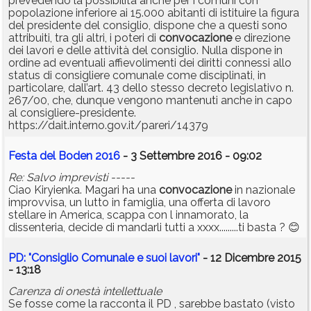
prevedendo la possibilità anche per i comuni con
popolazione inferiore ai 15.000 abitanti di istituire la figura
del presidente del consiglio, dispone che a questi sono
attribuiti, tra gli altri, i poteri di
convocazione
e direzione
dei lavori e delle attività del consiglio. Nulla dispone in
ordine ad eventuali affievolimenti dei diritti connessi allo
status di consigliere comunale come disciplinati, in
particolare, dall’art. 43 dello stesso decreto legislativo n.
267/00, che, dunque vengono mantenuti anche in capo
al consigliere-presidente.
https://dait.interno.gov.it/pareri/14379
Festa del Boden 2016
- 3 Settembre 2016 - 09:02
Re: Salvo imprevisti -----
Ciao Kiryienka. Magari ha una
convocazione
in nazionale
improvvisa, un lutto in famiglia, una offerta di lavoro
stellare in America, scappa con l innamorato, la
dissenteria, decide di mandarli tutti a xxxx.........ti basta ? 😊
PD: "Consiglio Comunale e suoi lavori"
- 12 Dicembre 2015
- 13:18
Carenza di onestà intellettuale
Se fosse come la racconta il PD , sarebbe bastato (visto