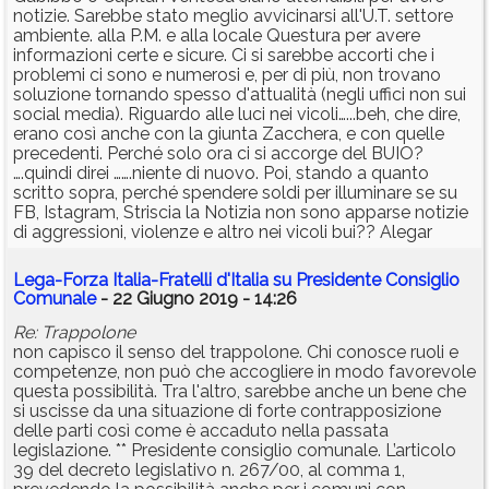
notizie. Sarebbe stato meglio avvicinarsi all'U.T. settore
ambiente. alla P.M. e alla locale Questura per avere
informazioni certe e sicure. Ci si sarebbe accorti che i
problemi ci sono e numerosi e, per di più, non trovano
soluzione tornando spesso d'attualità (negli uffici non sui
social media). Riguardo alle luci nei vicoli…...beh, che dire,
erano così anche con la giunta Zacchera, e con quelle
precedenti. Perché solo ora ci si accorge del BUIO?
….quindi direi …….niente di nuovo. Poi, stando a quanto
scritto sopra, perché spendere soldi per illuminare se su
FB, Istagram, Striscia la Notizia non sono apparse notizie
di aggressioni, violenze e altro nei vicoli bui?? Alegar
Lega-Forza Italia-Fratelli d'Italia su Presidente Consiglio
Comunale
- 22 Giugno 2019 - 14:26
Re: Trappolone
non capisco il senso del trappolone. Chi conosce ruoli e
competenze, non può che accogliere in modo favorevole
questa possibilità. Tra l'altro, sarebbe anche un bene che
si uscisse da una situazione di forte contrapposizione
delle parti così come è accaduto nella passata
legislazione. ** Presidente consiglio comunale. L’articolo
39 del decreto legislativo n. 267/00, al comma 1,