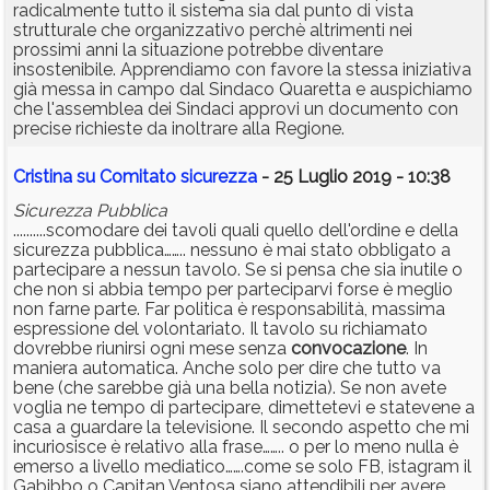
radicalmente tutto il sistema sia dal punto di vista
strutturale che organizzativo perchè altrimenti nei
prossimi anni la situazione potrebbe diventare
insostenibile. Apprendiamo con favore la stessa iniziativa
già messa in campo dal Sindaco Quaretta e auspichiamo
che l'assemblea dei Sindaci approvi un documento con
precise richieste da inoltrare alla Regione.
Cristina su Comitato sicurezza
- 25 Luglio 2019 - 10:38
Sicurezza Pubblica
..........scomodare dei tavoli quali quello dell'ordine e della
sicurezza pubblica…….. nessuno è mai stato obbligato a
partecipare a nessun tavolo. Se si pensa che sia inutile o
che non si abbia tempo per parteciparvi forse è meglio
non farne parte. Far politica è responsabilità, massima
espressione del volontariato. Il tavolo su richiamato
dovrebbe riunirsi ogni mese senza
convocazione
. In
maniera automatica. Anche solo per dire che tutto va
bene (che sarebbe già una bella notizia). Se non avete
voglia ne tempo di partecipare, dimettetevi e statevene a
casa a guardare la televisione. Il secondo aspetto che mi
incuriosisce è relativo alla frase…….. o per lo meno nulla è
emerso a livello mediatico…….come se solo FB, istagram il
Gabibbo o Capitan Ventosa siano attendibili per avere