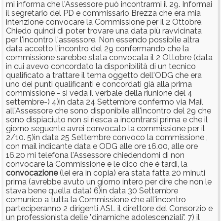
mi informa che l'Assessore può incontrarmi il 29. Informai
il segretario del PD e commissario Brezza che era mia
intenzione convocare la Commissione per il 2 Ottobre.
Chiedo quindi di poter trovare una data più ravvicinata
per l'incontro l'assessore. Non essendo possibile altra
data accetto l'incontro del 29 confermando che la
commissione sarebbe stata convocata il 2 Ottobre (data
in cui avevo concordato la disponibilità di un tecnico
qualificato a trattare il tema oggetto dell'ODG che era
uno dei punti qualificanti e concordati già alla prima
commissione - si veda il verbale della riunione del 4
settembre-) 4)in data 24 Settembre confermo via Mail
all'Assessore che sono disponibile all'incontro del 29 che
sono dispiaciuto non si riesca a incontrarsi prima e che il
giorno seguente avrei convocato la commissione per il
2/10. 5)in data 25 Settembre convoco la commissione ,
con mail indicante data e ODG alle ore 16.00, alle ore
16,20 mi telefona l'Assessore chiedendomi di non
convocare la Commissione e le dico che è tardi, la
convocazione
(lei era in copia) era stata fatta 20 minuti
prima (avrebbe avuto un giorno intero per dire che non le
stava bene quella data) 6)in data 30 Settembre
comunico a tutta la Commissione che all'incontro
parteciperanno 2 dirigenti ASL il direttore del Consorzio e
un professionista delle "dinamiche adolescenziali". 7) il