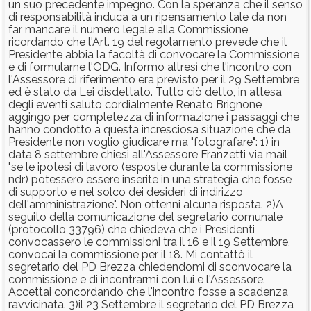
un suo precedente impegno. Con la speranza che il senso
di responsabilità induca a un ripensamento tale da non
far mancare il numero legale alla Commissione,
ricordando che l'Art. 19 del regolamento prevede che il
Presidente abbia la facoltà di convocare la Commissione
e di formularne l'ODG. Informo altresì che l'incontro con
l'Assessore di riferimento era previsto per il 29 Settembre
ed è stato da Lei disdettato. Tutto ciò detto, in attesa
degli eventi saluto cordialmente Renato Brignone
aggingo per completezza di informazione i passaggi che
hanno condotto a questa incresciosa situazione che da
Presidente non voglio giudicare ma "fotografare": 1) in
data 8 settembre chiesi all'Assessore Franzetti via mail
"se le ipotesi di lavoro (esposte durante la commissione
ndr) potessero essere inserite in una strategia che fosse
di supporto e nel solco dei desideri di indirizzo
dell'amministrazione". Non ottenni alcuna risposta. 2)A
seguito della comunicazione del segretario comunale
(protocollo 33796) che chiedeva che i Presidenti
convocassero le commissioni tra il 16 e il 19 Settembre,
convocai la commissione per il 18. Mi contattò il
segretario del PD Brezza chiedendomi di sconvocare la
commissione e di incontrarmi con lui e l'Assessore.
Accettai concordando che l'incontro fosse a scadenza
ravvicinata. 3)il 23 Settembre il segretario del PD Brezza