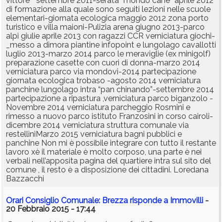
vittore “ settembre 2011-serata” mondo cane” aprile 2012
di formazione alla quale sono seguiti lezioni nelle scuole
elementari-giornata ecologica maggio 2012 zona porto
turistico e villa maioni-Pulizia arena giugno 2013-parco
alpi giulie aprile 2013 con ragazzi CCR verniciatura giochi-
_messo a dimora piantine infopoint e lungolago cavallotti
luglio 2013-marzo 2014 parco le meraviglie (ex minigolf)
preparazione casette con cuori di donna-marzo 2014
verniciatura parco via mondovi-2014 partecipazione
giornata ecologica trobaso -agosto 2014 verniciatura
panchine lungolago intra “pan chinando”-settembre 2014
partecipazione a ripastura ,verniciatura parco biganzolo -
Novembre 2014 verniciatura parcheggio Rosmini e
rimesso a nuovo parco istituto Franzosini in corso cairoli-
dicembre 2014 verniciatura struttura comunale via
restelliniMarzo 2015 verniciatura bagni pubblici e
panchine Non mi è possibile integrare con tutto il restante
lavoro xè il materiale è molto corposo, una parte è nei
verbali nell’apposita pagina del quartiere intra sul sito del
comune , il resto è a disposizione dei cittadini. Loredana
Bazzacchi
Orari Consiglio Comunale: Brezza risponde a Immovilli
-
20 Febbraio 2015 - 17:44