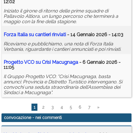
12:02
Iniziato il girone di ritorno delle prime squadre di
Pallavolo Altiora, un lungo percorso che terminerà a
maggio con la fine della stagione.
Forza Italia su cantieri rinviati
- 14 Gennaio 2026 - 14:03
Riceviamo e pubblichiamo, una nota di Forza Italia
Verbania, riguardante i cantieri annunciati e poi rinviati.
Progetto VCO su Crisi Macugnaga
- 6 Gennaio 2026 -
11:05
Il Gruppo Progetto VCO: "Crisi Macugnaga, basta
annunci: Provincia e Distretto Turistico intervengano. Si
convochi una seduta straordinaria dell’Assemblea dei
Sindaci a Macugnaga".
1
2
3
4
5
6
7
»
convocazione
- nei commenti