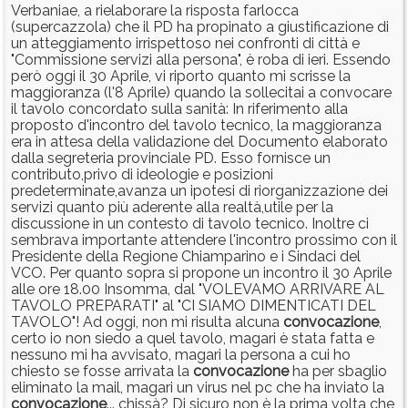
Verbaniae, a rielaborare la risposta farlocca
(supercazzola) che il PD ha propinato a giustificazione di
un atteggiamento irrispettoso nei confronti di città e
"Commissione servizi alla persona", è roba di ieri. Essendo
però oggi il 30 Aprile, vi riporto quanto mi scrisse la
maggioranza (l'8 Aprile) quando la sollecitai a convocare
il tavolo concordato sulla sanità: In riferimento alla
proposto d'incontro del tavolo tecnico, la maggioranza
era in attesa della validazione del Documento elaborato
dalla segreteria provinciale PD. Esso fornisce un
contributo,privo di ideologie e posizioni
predeterminate,avanza un ipotesi di riorganizzazione dei
servizi quanto più aderente alla realtà,utile per la
discussione in un contesto di tavolo tecnico. Inoltre ci
sembrava importante attendere l'incontro prossimo con il
Presidente della Regione Chiamparino e i Sindaci del
VCO. Per quanto sopra si propone un incontro il 30 Aprile
alle ore 18.00 Insomma, dal "VOLEVAMO ARRIVARE AL
TAVOLO PREPARATI" al "CI SIAMO DIMENTICATI DEL
TAVOLO"! Ad oggi, non mi risulta alcuna
convocazione
,
certo io non siedo a quel tavolo, magari è stata fatta e
nessuno mi ha avvisato, magari la persona a cui ho
chiesto se fosse arrivata la
convocazione
ha per sbaglio
eliminato la mail, magari un virus nel pc che ha inviato la
convocazione
... chissà? Di sicuro non è la prima volta che