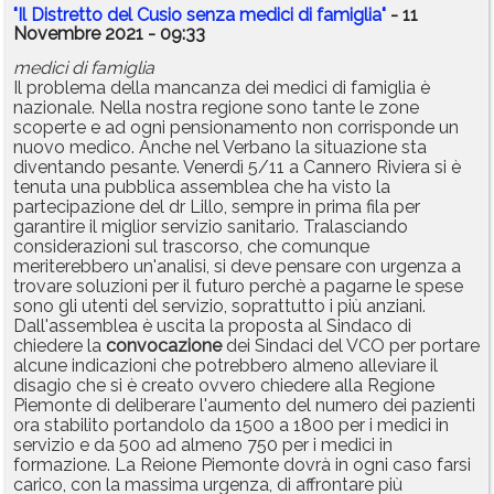
"Il Distretto del Cusio senza medici di famiglia"
- 11
Novembre 2021 - 09:33
medici di famiglia
Il problema della mancanza dei medici di famiglia è
nazionale. Nella nostra regione sono tante le zone
scoperte e ad ogni pensionamento non corrisponde un
nuovo medico. Anche nel Verbano la situazione sta
diventando pesante. Venerdì 5/11 a Cannero Riviera si è
tenuta una pubblica assemblea che ha visto la
partecipazione del dr Lillo, sempre in prima fila per
garantire il miglior servizio sanitario. Tralasciando
considerazioni sul trascorso, che comunque
meriterebbero un'analisi, si deve pensare con urgenza a
trovare soluzioni per il futuro perchè a pagarne le spese
sono gli utenti del servizio, soprattutto i più anziani.
Dall'assemblea è uscita la proposta al Sindaco di
chiedere la
convocazione
dei Sindaci del VCO per portare
alcune indicazioni che potrebbero almeno alleviare il
disagio che si è creato ovvero chiedere alla Regione
Piemonte di deliberare l'aumento del numero dei pazienti
ora stabilito portandolo da 1500 a 1800 per i medici in
servizio e da 500 ad almeno 750 per i medici in
formazione. La Reione Piemonte dovrà in ogni caso farsi
carico, con la massima urgenza, di affrontare più