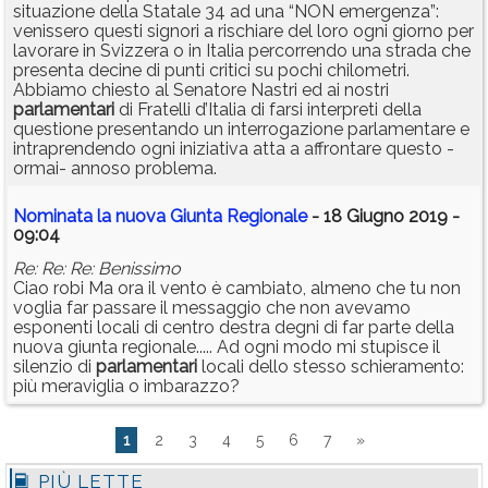
situazione della Statale 34 ad una “NON emergenza”:
venissero questi signori a rischiare del loro ogni giorno per
lavorare in Svizzera o in Italia percorrendo una strada che
presenta decine di punti critici su pochi chilometri.
Abbiamo chiesto al Senatore Nastri ed ai nostri
parlamentari
di Fratelli d’Italia di farsi interpreti della
questione presentando un interrogazione parlamentare e
intraprendendo ogni iniziativa atta a affrontare questo -
ormai- annoso problema.
Nominata la nuova Giunta Regionale
- 18 Giugno 2019 -
09:04
Re: Re: Re: Benissimo
Ciao robi Ma ora il vento è cambiato, almeno che tu non
voglia far passare il messaggio che non avevamo
esponenti locali di centro destra degni di far parte della
nuova giunta regionale..... Ad ogni modo mi stupisce il
silenzio di
parlamentari
locali dello stesso schieramento:
più meraviglia o imbarazzo?
1
2
3
4
5
6
7
»
PIÙ LETTE