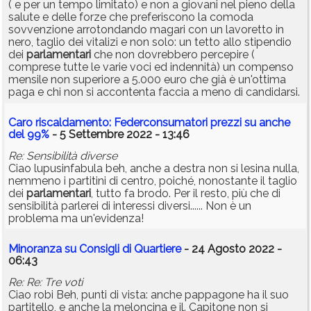
( e per un tempo limitato) e non a giovani nel pieno della
salute e delle forze che preferiscono la comoda
sovvenzione arrotondando magari con un lavoretto in
nero, taglio dei vitalizi e non solo: un tetto allo stipendio
dei
parlamentari
che non dovrebbero percepire (
comprese tutte le varie voci ed indennità) un compenso
mensile non superiore a 5.000 euro che già è un'ottima
paga e chi non si accontenta faccia a meno di candidarsi.
Caro riscaldamento: Federconsumatori prezzi su anche
del 99%
- 5 Settembre 2022 - 13:46
Re: Sensibilità diverse
Ciao lupusinfabula beh, anche a destra non si lesina nulla,
nemmeno i partitini di centro, poiché, nonostante il taglio
dei
parlamentari
, tutto fa brodo. Per il resto, più che di
sensibilità parlerei di interessi diversi...... Non è un
problema ma un'evidenza!
Minoranza su Consigli di Quartiere
- 24 Agosto 2022 -
06:43
Re: Re: Tre voti
Ciao robi Beh, punti di vista: anche pappagone ha il suo
partitello, e anche la meloncina e il. Capitone non si