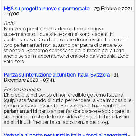
M5S su progetto nuovo supermercato
- 23 Febbraio 2021
- 19:00
Boh?
Non vedo perché non si debba fare un nuovo
supermercato. I due stelle oramai sono cadenti in
qualsiasi cosa... Con le loro idee di decrescita felice che i
loro
parlamentari
non attuano per paura di perdere lo
stipendio. Speriamo spariscano dalla faccia della terra
anche se se mi accontenterei ora solo da Verbania. Zero
vale zero.
Panza su interruzione alcuni treni Italia-Svizzera
- 11
Dicembre 2020 - 07:41
Ennesima boiata
L'incredibile nel senso di non credible governo italiano
(gulp!) sta facendo di tutto per rendere la vita impossibile,
come cantava Jovanotti. E ci volevano finalmente due
parlamentari
bi partisan per far conoscere e sbloccare la
situazione. Il resto delle considerazioni politiche le lascio
ad altri inutili frequentatori ad oltranza del blog.
Verbania 2° posto per turisti in Italia - fondi ai negozianti
-