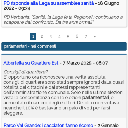
PD risponde alla Lega su assemblea sanità
- 18 Giugno
2022 - 09:34
PD Verbania: "Sanità: la Lega (e la Regione?) continuano a
scappare dal confronto. Da tre anni ormai!"
1
2
3
4
5
6
7
»
parlamentari
- nei commenti
Albertella su Quartiere Est
- 7 Marzo 2025 - 08:07
Consigli di quartiere?
E' opportuno ora riconoscere una verità assoluta. I
consigli di quartiere sono stati sempre ignorati dalla quasi
totalità dei cittadini e dai stessi rappresentanti
dell'amministrazione comunale. Solo nelle ultime elezioni,
vista la concomitanza con le elezioni
parlamentari
, è
aumentato il numero degli elettori. Di solito non votava
neanche il 10% è bastavano un paio di voti per farsi
eleggere.
Parco Val Grande: i cacciatori fanno ricorso
- 2 Gennaio