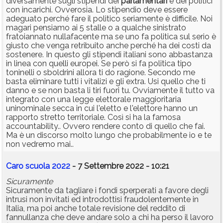
diversamente sugli stipendi dei
parlamentari
e dei politici
con incarichi. Ovverosia. Lo stipendio deve essere
adeguato perché fare il politico seriamente è difficile. Noi
magari pensiamo ai 5 stalle o a qualche sinistrato
fratoiannato nullafacente ma se uno fa politica sul serio è
giusto che venga retribuito anche perché ha dei costi da
sostenere. In questo gli stipendi italiani sono abbastanza
in linea con quelli europei. Se però si fa politica tipo
toninelli o sboldrini allora ti do ragione. Secondo me
basta eliminare tutti i vitalizi e gli extra. Usi quello che ti
danno e se non basta li tiri fuori tu. Ovviamente il tutto va
integrato con una legge elettorale maggioritaria
uninominale secca in cui l'eletto e l'elettore hanno un
rapporto stretto territoriale. Così si ha la famosa
accountability.. Ovvero rendere conto di quello che fai.
Ma è un discorso molto lungo che probabilmente io e te
non vedremo mai..
Caro scuola 2022
- 7 Settembre 2022 - 10:21
Sicuramente
Sicuramente da tagliare i fondi sperperati a favore degli
intrusi non invitati ed introdottisi fraudolentemente in
Italia, ma poi anche totale revisione del reddito di
fannullanza che deve andare solo a chi ha perso il lavoro