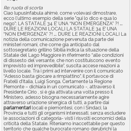
Re: ruota di scorta
Ciao lupusinfabula ahimè, come volevasi dimostrare,
ecco l'ultimo esempio della serie "qui lo dico e qua lo
nego": LA STATALE 34 E’ UNA “NON EMERGENZA” ?! ….
DURE LE REAZIONI LOCALI LA STATALE 34 E’ UNA
“NON EMERGENZA” ?! …. DURE LE REAZIONI LOCALI La
notizia della comunicazione pervenuta da parte dei
ministeri romani, che come gia anticipato dal
sottosegretario grillino Sibilia indica la situazione della
Statale del Lago Maggiore in riferimento “alle condizioni
di dissesto del versante, che non costituiscono evento
imprevisto ed imprevedibile”, suscita accese reazioni a
livello locale. Tra i primi ad intervenire con il comunicato
“Adesso basta giocare a rimpiattino”, il portavoce di
Fratelli d’Italia, Luigi Songa. Certamente la Regione
Piemonte – dichiara in un comunicato -, attraverso il
Presidente Cirio , si è gia attivata una volta presso il
Ministero, adesso bisogna necessariamente agire
attraverso un’azione sinergica di tutti, a partire dai
parlamentari
locali e piemontesi, con i Sindaci, la
Provincia e tutti gli organismi interessati, senza escludere
le associazioni di categoria- visti i risvolti economici della
criticità della Statale. Riteniamo inaccettabile per questo
territorio che qualche burocrate romano derubrichi la