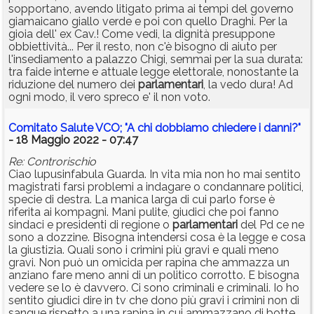
sopportano, avendo litigato prima ai tempi del governo
giamaicano giallo verde e poi con quello Draghi. Per la
gioia dell' ex Cav.! Come vedi, la dignità presuppone
obbiettività... Per il resto, non c'è bisogno di aiuto per
l'insediamento a palazzo Chigi, semmai per la sua durata:
tra faide interne e attuale legge elettorale, nonostante la
riduzione del numero dei
parlamentari
, la vedo dura! Ad
ogni modo, il vero spreco e' il non voto.
Comitato Salute VCO; "A chi dobbiamo chiedere i danni?"
- 18 Maggio 2022 - 07:47
Re: Controrischio
Ciao lupusinfabula Guarda. In vita mia non ho mai sentito
magistrati farsi problemi a indagare o condannare politici,
specie di destra. La manica larga di cui parlo forse è
riferita ai kompagni. Mani pulite, giudici che poi fanno
sindaci e presidenti di regione o
parlamentari
del Pd ce ne
sono a dozzine. Bisogna intendersi cosa è la legge e cosa
la giustizia. Quali sono i crimini più gravi e quali meno
gravi. Non può un omicida per rapina che ammazza un
anziano fare meno anni di un politico corrotto. E bisogna
vedere se lo è davvero. Ci sono criminali e criminali. Io ho
sentito giudici dire in tv che dono più gravi i crimini non di
sangue rispetto a una rapina in cui ammazzano di botte