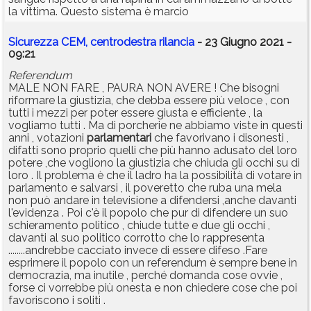
la vittima. Questo sistema è marcio
Sicurezza CEM, centrodestra rilancia
- 23 Giugno 2021 -
09:21
Referendum
MALE NON FARE , PAURA NON AVERE ! Che bisogni
riformare la giustizia, che debba essere più veloce , con
tutti i mezzi per poter essere giusta e efficiente , la
vogliamo tutti . Ma di porcherie ne abbiamo viste in questi
anni , votazioni
parlamentari
che favorivano i disonesti ,
difatti sono proprio quelli che più hanno adusato del loro
potere ,che vogliono la giustizia che chiuda gli occhi su di
loro . Il problema è che il ladro ha la possibilità di votare in
parlamento e salvarsi , il poveretto che ruba una mela
non può andare in televisione a difendersi ,anche davanti
l'evidenza . Poi c'è il popolo che pur di difendere un suo
schieramento politico , chiude tutte e due gli occhi ,
davanti al suo politico corrotto che lo rappresenta
........andrebbe cacciato invece di essere difeso .Fare
esprimere il popolo con un referendum è sempre bene in
democrazia, ma inutile , perché domanda cose ovvie ,
forse ci vorrebbe più onesta e non chiedere cose che poi
favoriscono i soliti .