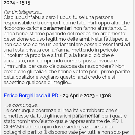
2024 - 15:15
Re: L'intelligenza...
Ciao lupusinfabula caro Lupus, tu sei una persona
responsabile e ti comporti come tale. Purtroppo altri, che
ricoprono cariche
parlamentari
, non fanno altrettanto. E,
bada bene, stiamo parlando del medesimo argomento:
detenzione ed uso legittimo delle armi. Nella fattispecie,
non capisco come un parlamentare possa presentarsi ad
una festa privata con un'arma, mettendo in pericolo
l'incolumità propria e altrui. E, alla luce di ciò che è
accaduto, non comprendo come si possa invocare
l'immunità: per caso c'è qualcosa da nascondere? Non
credo che gli italiani che hanno votato per il primo partito
della coalizione vogliano questo, anzi credo che si
aspettino qualcosa di meglio.....
Enrico Borghi lascia il PD
- 29 Aprile 2023 - 13:08
.....e comunque...
...e comunque coerenza e linearità vorrebbero che si
dimettesse da tutti gli incarichi
parlamentari
per i quali è
stato nominato/eletto quale rappresentante del PD, il
COPASIR ad esempio dove siede grazie ai suoi ex
colleghi di partito (il discorso vale per tutti e non solo per