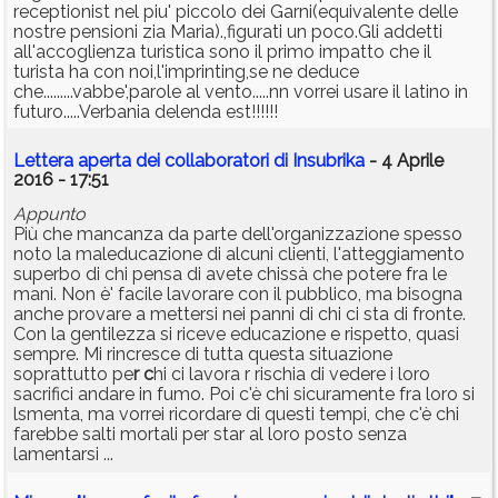
receptionist nel piu' piccolo dei Garni(equivalente delle
nostre pensioni zia Maria).,figurati un poco.Gli addetti
all'accoglienza turistica sono il primo impatto che il
turista ha con noi,l'imprinting,se ne deduce
che.........vabbe',parole al vento.....nn vorrei usare il latino in
futuro.....Verbania delenda est!!!!!!
Lettera aperta dei collaboratori di Insubrika
- 4 Aprile
2016 - 17:51
Appunto
Più che mancanza da parte dell'organizzazione spesso
noto la maleducazione di alcuni clienti, l'atteggiamento
superbo di chi pensa di avete chissà che potere fra le
mani. Non è' facile lavorare con il pubblico, ma bisogna
anche provare a mettersi nei panni di chi ci sta di fronte.
Con la gentilezza si riceve educazione e rispetto, quasi
sempre. Mi rincresce di tutta questa situazione
soprattutto pe
r c
hi ci lavora r rischia di vedere i loro
sacrifici andare in fumo. Poi c'è chi sicuramente fra loro si
lsmenta, ma vorrei ricordare di questi tempi, che c'è chi
farebbe salti mortali per star al loro posto senza
lamentarsi ...