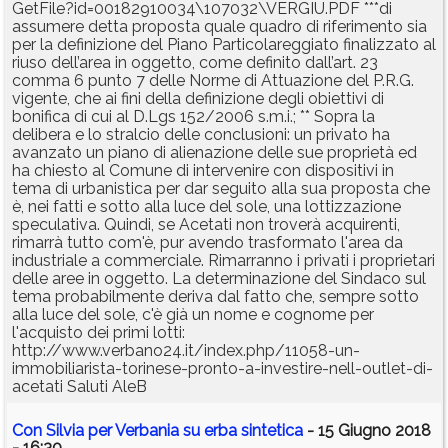
GetFile?id=00182910034\107032\VERGIU.PDF ***di
assumere detta proposta quale quadro di riferimento sia
per la definizione del Piano Particolareggiato finalizzato al
riuso dell’area in oggetto, come definito dall’art. 23
comma 6 punto 7 delle Norme di Attuazione del P.R.G.
vigente, che ai fini della definizione degli obiettivi di
bonifica di cui al D.Lgs 152/2006 s.m.i.; ** Sopra la
delibera e lo stralcio delle conclusioni: un privato ha
avanzato un piano di alienazione delle sue proprietà ed
ha chiesto al Comune di intervenire con dispositivi in
tema di urbanistica per dar seguito alla sua proposta che
è, nei fatti e sotto alla luce del sole, una lottizzazione
speculativa. Quindi, se Acetati non troverà acquirenti,
rimarrà tutto com'è, pur avendo trasformato l'area da
industriale a commerciale. Rimarranno i privati i proprietari
delle aree in oggetto. La determinazione del Sindaco sul
tema probabilmente deriva dal fatto che, sempre sotto
alla luce del sole, c'è già un nome e cognome per
l'acquisto dei primi lotti:
http://www.verbano24.it/index.php/11058-un-
immobiliarista-torinese-pronto-a-investire-nell-outlet-di-
acetati Saluti AleB
Con Silvia per Verbania su erba sintetica
- 15 Giugno 2018
- 16:30