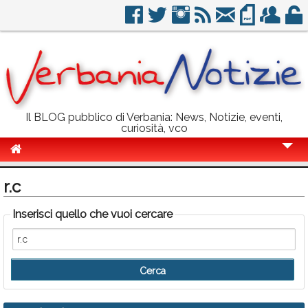
Il BLOG pubblico di Verbania: News, Notizie, eventi,
curiosità, vco
Cronaca
r.c
Politica
Inserisci quello che vuoi cercare
Sport
Eventi
Info Utili
Rubriche