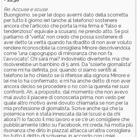
Re: Accuse e scuse
Buongiorno, se per lei dopo avermi dato della scorretta
per tutto il giorno ieri (anche al telefono) sostenere
ancora che l'articolo che porta la mia firma è "falso e
tendenzioso" equivale a scusarsi, ne prendo atto. Se poi
parliamo di "verità", non credo che possa sostenere di
aver detto la verità quando ha ribadito di non aver voluto
rendere riconoscibile la consigliera Minore descrivendola
come "una capogruppo di minoranza che non fa
l'avvocato". Chi sarà mai? indovinello divertente, ma che
risolverebbe un bambino di 5 anni. Da "solerte giornalista"
come mi ha definita, poi, quando ci siamo sentiti al
telefono le ho chiesto se si riferisse alla signora Minore e
lei me lo ha confermato, e mi ha anche detto di non aver
ancora deciso se procedere o no con la querela nei suoi
confronti. Ah, a proposito, dal momento che non avevo
mai avuto il piacere di conoscerla prima, non vedo per
quale altro motivo avrei dovuto chiamarla se non per la
mia professione di giornalista. Scrive anche qui che la
polemica non è stata innescata da lei (scusi e da chi
allora?) Io faccio il mio lavoro e se c'è un consigliere che
pubblicamente (dirlo su Facebook, mi creda, ha molta più
risonanza che dirlo in piazza) attacca un'altra consigliera
ho tutto il diritto di scriverne, in accordo con i miei