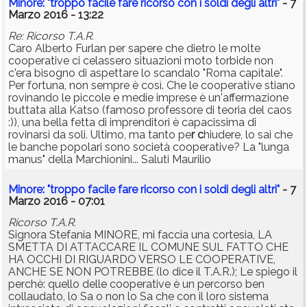
Minore: "troppo facile fare ricorso con i soldi degli altri"
- 7
Marzo 2016 - 13:22
Re: Ricorso T.A.R.
Caro Alberto Furlan per sapere che dietro le molte
cooperative ci celassero situazioni moto torbide non
c'era bisogno di aspettare lo scandalo "Roma capitale".
Per fortuna, non sempre è così. Che le cooperative stiano
rovinando le piccole e medie imprese è un'affermazione
buttata alla Katso (famoso professore di teoria del caos
:)), una bella fetta di imprenditori è capacissima di
rovinarsi da soli. Ultimo, ma tanto pe
r c
hiudere, lo sai che
le banche popolari sono società cooperative? La "lunga
manus" della Marchionini... Saluti Maurilio
Minore: "troppo facile fare ricorso con i soldi degli altri"
- 7
Marzo 2016 - 07:01
Ricorso T.A.R.
Signora Stefania MINORE, mi faccia una cortesia, LA
SMETTA DI ATTACCARE IL COMUNE SUL FATTO CHE
HA OCCHI DI RIGUARDO VERSO LE COOPERATIVE,
ANCHE SE NON POTREBBE (lo dice il T.A.R.); Le spiego il
perchè: quello delle cooperative è un percorso ben
collaudato, lo Sa o non lo Sa che con il loro sistema