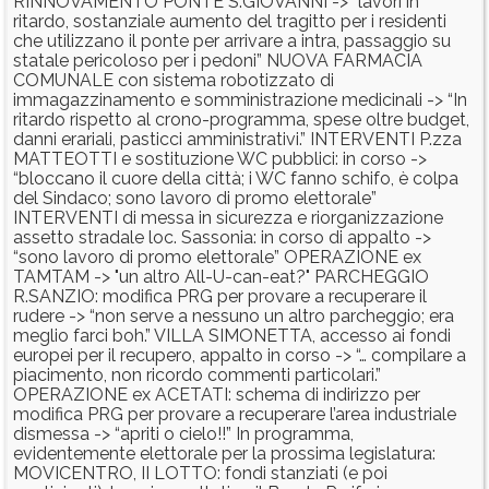
RINNOVAMENTO PONTE S.GIOVANNI -> “lavori in
ritardo, sostanziale aumento del tragitto per i residenti
che utilizzano il ponte per arrivare a intra, passaggio su
statale pericoloso per i pedoni” NUOVA FARMACIA
COMUNALE con sistema robotizzato di
immagazzinamento e somministrazione medicinali -> “In
ritardo rispetto al crono-programma, spese oltre budget,
danni erariali, pasticci amministrativi.” INTERVENTI P.zza
MATTEOTTI e sostituzione WC pubblici: in corso ->
“bloccano il cuore della città; i WC fanno schifo, è colpa
del Sindaco; sono lavoro di promo elettorale”
INTERVENTI di messa in sicurezza e riorganizzazione
assetto stradale loc. Sassonia: in corso di appalto ->
“sono lavoro di promo elettorale” OPERAZIONE ex
TAMTAM -> "un altro All-U-can-eat?" PARCHEGGIO
R.SANZIO: modifica PRG per provare a recuperare il
rudere -> “non serve a nessuno un altro parcheggio; era
meglio farci boh.” VILLA SIMONETTA, accesso ai fondi
europei per il recupero, appalto in corso -> “… compilare a
piacimento, non ricordo commenti particolari.”
OPERAZIONE ex ACETATI: schema di indirizzo per
modifica PRG per provare a recuperare l’area industriale
dismessa -> “apriti o cielo!!” In programma,
evidentemente elettorale per la prossima legislatura:
MOVICENTRO, II LOTTO: fondi stanziati (e poi