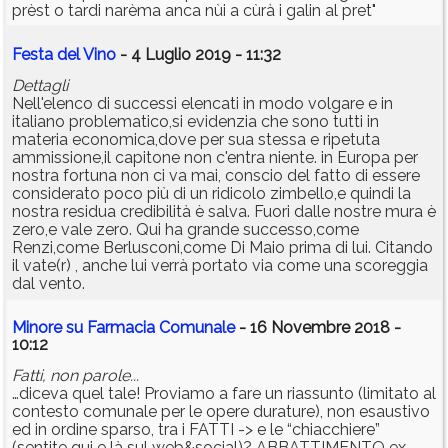
prèst o tardi narèma anca nùi a cùrà i galin al pret"
Festa del Vino
- 4 Luglio 2019 - 11:32
Dettagli
Nell'elenco di successi elencati in modo volgare e in
italiano problematico,si evidenzia che sono tutti in
materia economica,dove per sua stessa e ripetuta
ammissione,il capitone non c'entra niente. in Europa per
nostra fortuna non ci va mai, conscio del fatto di essere
considerato poco più di un ridicolo zimbello,e quindi la
nostra residua credibilità è salva. Fuori dalle nostre mura è
zero,e vale zero. Qui ha grande successo,come
Renzi,come Berlusconi,come Di Maio prima di lui. Citando
il vate(r) , anche lui verrà portato via come una scoreggia
dal vento.
Minore su Farmacia Comunale
- 16 Novembre 2018 -
10:12
Fatti, non parole...
…diceva quel tale! Proviamo a fare un riassunto (limitato al
contesto comunale per le opere durature), non esaustivo
ed in ordine sparso, tra i FATTI -> e le “chiacchiere”
(sentite qui e là sul web&social)? ABBATTIMENTO ex