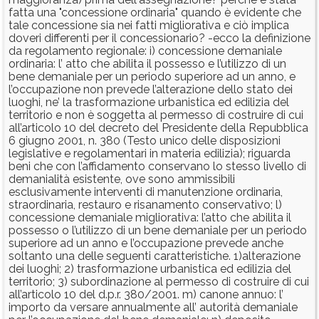
fatta una "concessione ordinaria" quando è evidente che
tale concessione sia nei fatti migliorativa e ciò implica
doveri differenti per il concessionario? -ecco la definizione
da regolamento regionale: i) concessione demaniale
ordinaria: l’ atto che abilita il possesso e l’utilizzo di un
bene demaniale per un periodo superiore ad un anno, e
l’occupazione non prevede l’alterazione dello stato dei
luoghi, ne’ la trasformazione urbanistica ed edilizia del
territorio e non è soggetta al permesso di costruire di cui
all’articolo 10 del decreto del Presidente della Repubblica
6 giugno 2001, n. 380 (Testo unico delle disposizioni
legislative e regolamentari in materia edilizia); riguarda
beni che con l’affidamento conservano lo stesso livello di
demanialità esistente, ove sono ammissibili
esclusivamente interventi di manutenzione ordinaria,
straordinaria, restauro e risanamento conservativo; l)
concessione demaniale migliorativa: l’atto che abilita il
possesso o l’utilizzo di un bene demaniale per un periodo
superiore ad un anno e l’occupazione prevede anche
soltanto una delle seguenti caratteristiche. 1)alterazione
dei luoghi; 2) trasformazione urbanistica ed edilizia del
territorio; 3) subordinazione al permesso di costruire di cui
all’articolo 10 del d.p.r. 380/2001. m) canone annuo: l’
importo da versare annualmente all’ autorità demaniale