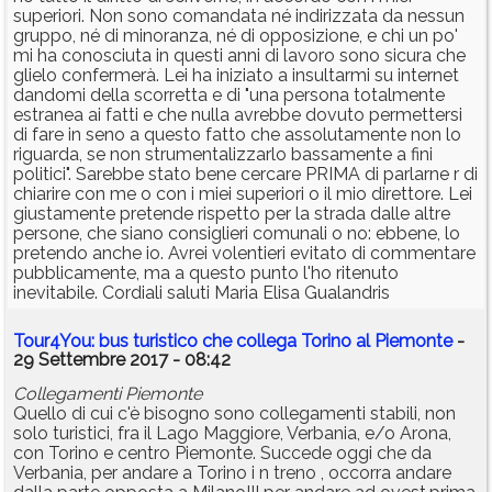
superiori. Non sono comandata né indirizzata da nessun
gruppo, né di minoranza, né di opposizione, e chi un po'
mi ha conosciuta in questi anni di lavoro sono sicura che
glielo confermerà. Lei ha iniziato a insultarmi su internet
dandomi della scorretta e di "una persona totalmente
estranea ai fatti e che nulla avrebbe dovuto permettersi
di fare in seno a questo fatto che assolutamente non lo
riguarda, se non strumentalizzarlo bassamente a fini
politici". Sarebbe stato bene cercare PRIMA di parlarne r di
chiarire con me o con i miei superiori o il mio direttore. Lei
giustamente pretende rispetto per la strada dalle altre
persone, che siano consiglieri comunali o no: ebbene, lo
pretendo anche io. Avrei volentieri evitato di commentare
pubblicamente, ma a questo punto l'ho ritenuto
inevitabile. Cordiali saluti Maria Elisa Gualandris
Tour4You: bus turistico che collega Torino al Piemonte
-
29 Settembre 2017 - 08:42
Collegamenti Piemonte
Quello di cui c'è bisogno sono collegamenti stabili, non
solo turistici, fra il Lago Maggiore, Verbania, e/o Arona,
con Torino e centro Piemonte. Succede oggi che da
Verbania, per andare a Torino i n treno , occorra andare