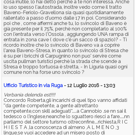
cosa inutile, lo hai detto perchè a te non interessa. Anche
io uso spesso l'autostrada, inoltre vedo come il tratto
Baveno-Feriolo-Gravellona sia quasi quotidianamente
rallentato a passo d'uomo dalle 17 in poi. Considerando
poi che , come affermi anche tu, lo svincolo di Baveno è
già presente per il 75%, perchè non completarlo al 100%
con l'entrata verso l'Ossola , aggiungendo UNA rampa di
entrata in zona cave ( dove c'è un sacco di spazio)? - Ti
ricordo inoltre che lo svincolo di Baveno va a coprire
l'area Baveno-Stresa, in quanto lo svincolo di Stresa che
è su per i bricchi di Carpugnino non puo' servire come
uscita pullman turistici perchè la strada che scende a
Stresa è troppo tortuosa è stretta, - In Liguria quasi ogni
comune non ha forse uno svincolo ?
Ufficio Turistico in via Ruga
- 12 Luglio 2016 - 13:03
Verbania delenda est!!!!
Concordo Roberta,gli incarichi di quel tipo vanno affidati
''da gente competente, a gente altrettanto
competente,con skill adeguati''.....a Cannobio .se nn sai il
tedesco o l'inglese,neanche lo sguattero riesci a fare.....nn
parliamo del settore turismo oltreconfine....richiesta,R I C
H I E S T A ,la conoscenza di almeno ,A L M E N O ,3
lingue,se vuoi accedere ad un misero posto di