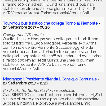
dalla parte opposta a Milano!!! per andare ad ovest,prima
si fanno 100 km ad 'est!!! Quindi, una linea di pullman
stabile e con almeno 2 corse giornaliere ,es. h 7 e h.18 ,
A/R Verbania(Arona)-Torino; Verbania(Arona)-Asti..
Tour4You: bus turistico che collega Torino al Piemonte
-
29 Settembre 2017 - 08:26
Collegamenti Piemonte
Quello di cui c'è bisogno sono collegamenti stabili, non
solo turistici, fra il Lago Maggiore, Verbania, e/o Arona,
con Torino e centro Piemonte. Succede oggi che da
Verbania, per andare a Torino i n treno , occorra andare
dalla parte opposta a Milano!!! per andare ad ovest,prima
si fabbo 100 km ad 'est!!! Quindi, una linea di pullman
stabile e frequente , A/R Verbania(Arona)-Torino;
Verbania(Arona)-Asti..
Minoranze: il Presidente difenda il Consiglio Comunale
-
27 Settembre 2017 - 11:36
Re: Re: Re: Re: Re: Re: Re: Re: l'insostituibile
Ciao SINISTRO e anche Robi, credo che intorno al M5S ci
sia un elettorato genuino e positivo che vuole cambiare
le cose. L'iniziativa è lodevole a aveva anche il mio