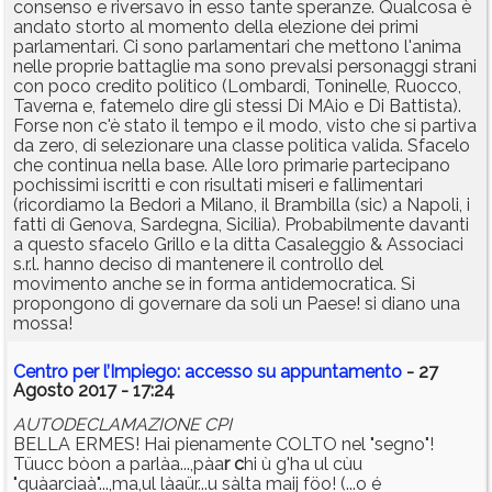
consenso e riversavo in esso tante speranze. Qualcosa è
andato storto al momento della elezione dei primi
parlamentari. Ci sono parlamentari che mettono l'anima
nelle proprie battaglie ma sono prevalsi personaggi strani
con poco credito politico (Lombardi, Toninelle, Ruocco,
Taverna e, fatemelo dire gli stessi Di MAio e Di Battista).
Forse non c'è stato il tempo e il modo, visto che si partiva
da zero, di selezionare una classe politica valida. Sfacelo
che continua nella base. Alle loro primarie partecipano
pochissimi iscritti e con risultati miseri e fallimentari
(ricordiamo la Bedori a Milano, il Brambilla (sic) a Napoli, i
fatti di Genova, Sardegna, Sicilia). Probabilmente davanti
a questo sfacelo Grillo e la ditta Casaleggio & Associaci
s.r.l. hanno deciso di mantenere il controllo del
movimento anche se in forma antidemocratica. Si
propongono di governare da soli un Paese! si diano una
mossa!
Centro per l’Impiego: accesso su appuntamento
- 27
Agosto 2017 - 17:24
AUTODECLAMAZIONE CPI
BELLA ERMES! Hai pienamente COLTO nel "segno"!
Tüucc bòon a parlàa...,pàa
r c
hi ù g'ha ul cùu
"quàarciaà"...,ma,ul làaür...u sàlta maij föo! (...o é