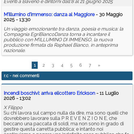
Eventi a Baveno e dintorni dall'8 al 21 giugno 2025
M'illumino d'immenso: danza al Maggiore
- 30 Maggio
2025 - 13:30
Un viaggio emozionante tra danza, poesia e musica: la
Compagnia EgriBiancoDanza torna a incantare il
pubblico con M’ILLUMINO DI IMMENSO, la nuova
produzione firmata da Raphael Bianco, in anteprima
nazionale.
1
2
3
4
5
6
7
»
r.c
- nei commenti
Incendi boschivi: arriva elicottero Erickson
- 11 Luglio
2026 - 13:02
X Filippo
Su chi lavora sul campo nulla da dire, ma sono quelli che
dovrebbero lavorare sulla P R E V E N Z I O N E, che
beccano una paccata di soldi, ma non sono in grado di
gestire questa carretta pubblica; e intanto noi