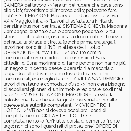
CAMERA del lavoro -> “era un bel rudere che dava tono
alla città; favoritismo all’impresa edile; potevano farci
boh” SISTEMAZIONE Parcheggio ed accesso bus via
XXIV Maggio, Intra -> “Lavori di asfaltatura in ritardo,
pensilina bus non centrata.” SISTEMAZIONE Via Madonna
Campagna, piazzale bus e percorso pedonale -> “Ci
stanno pochi pulman, una colata di cemento nel mezzo
del nulla, la strada e stretta (perché prima era larga!),
lavori non sono finiti (NB: in attesa del III lotto).”
OPERAZIONE Nuova LIDL -> “un altro centro
commerciale che ucciderà il commercio di Suna; i
cittadini di Suna moriranno di fame perché non hanno più
un negozio in centro paese; operazioni a macchia di
leopardo sulla destinazione d’uso delle aree a fini
commerciali; era meglio farci boh” VILLA SAN REMIGIO,
lavori di restauro e comodato d’uso -> “non c'era bisogno
di accollarsi gli oneri di un immobile regionale; soldi mal
spesi” CEM & FONDAZIONE MAGGIORE -> evito la
noiosissima lista che va dal gusto personale sino alle
querele alle autorità competenti. MOVICENTRO, I
LOTTO -> “VB non si doveva accollare i costi di
completamento” CICLABILE, I LOTTO, in
completamento -> “un’inutile corsia di cemento fronte
lago; non ci sono i guard rail di protezione” OPERE DI