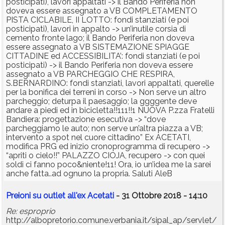
posticipati), lavori appaltati -> il Bando Periferia non
doveva essere assegnato a VB COMPLETAMENTO
PISTA CICLABILE, II LOTTO: fondi stanziati (e poi
posticipati), lavori in appalto -> un’inutile corsia di
cemento fronte lago; il Bando Periferia non doveva
essere assegnato a VB SISTEMAZIONE SPIAGGE
CITTADINE ed ACCESSIBILITA’: fondi stanziati (e poi
posticipati) -> il Bando Periferia non doveva essere
assegnato a VB PARCHEGGIO CHE RESPIRA,
S.BERNARDINO: fondi stanziati, lavori appaltati, querelle
per la bonifica dei terreni in corso -> Non serve un altro
parcheggio; deturpa il paesaggio; la ggggente deve
andare a piedi ed in bicicletta!!111!!1 NUOVA P.zza Fratelli
Bandiera: progettazione esecutiva -> “dove
parcheggiamo le auto; non serve un’altra piazza a VB;
intervento a spot nel cuore cittadino” Ex ACETATI,
modifica PRG ed inizio cronoprogramma di recupero ->
“apriti o cielo!!” PALAZZO CIOJA, recupero -> con quei
soldi ci fanno poco&niente!11! Ora, io un’idea me la sarei
anche fatta..ad ognuno la propria. Saluti AleB
Preioni su outlet all'ex Acetati
- 31 Ottobre 2018 - 14:10
Re: esproprio
http://albopretorio.comune.verbania.it/sipal_ap/servlet/