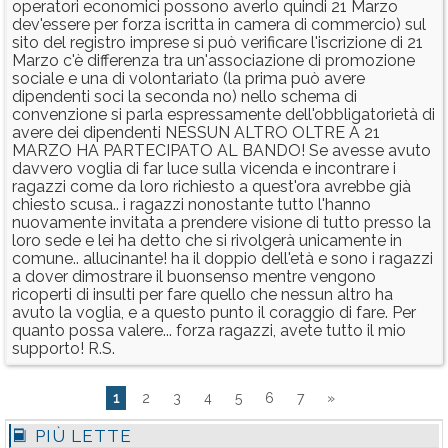
operatori economici possono averlo quindi 21 Marzo
dev'essere per forza iscritta in camera di commercio) sul
sito del registro imprese si può verificare l'iscrizione di 21
Marzo c'è differenza tra un'associazione di promozione
sociale e una di volontariato (la prima può avere
dipendenti soci la seconda no) nello schema di
convenzione si parla espressamente dell'obbligatorietà di
avere dei dipendenti NESSUN ALTRO OLTRE A 21
MARZO HA PARTECIPATO AL BANDO! Se avesse avuto
davvero voglia di far luce sulla vicenda e incontrare i
ragazzi come da loro richiesto a quest'ora avrebbe già
chiesto scusa.. i ragazzi nonostante tutto l'hanno
nuovamente invitata a prendere visione di tutto presso la
loro sede e lei ha detto che si rivolgerà unicamente in
comune.. allucinante! ha il doppio dell'età e sono i ragazzi
a dover dimostrare il buonsenso mentre vengono
ricoperti di insulti per fare quello che nessun altro ha
avuto la voglia, e a questo punto il coraggio di fare. Per
quanto possa valere... forza ragazzi, avete tutto il mio
supporto! R.S.
1
2
3
4
5
6
7
»
PIÙ LETTE