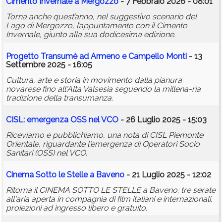
Cimento Invernale a Mergozzo
- 7 Febbraio 2026 - 08:01
Torna anche quest’anno, nel suggestivo scenario del
Lago di Mergozzo, l’appuntamento con il Cimento
Invernale, giunto alla sua dodicesima edizione.
Progetto Transumè ad Armeno e Campello Monti
- 13
Settembre 2025 - 16:05
Cultura, arte e storia in movimento dalla pianura
novarese fino all'Alta Valsesia seguendo la millena-ria
tradizione della transumanza.
CISL: emergenza OSS nel VCO
- 26 Luglio 2025 - 15:03
Riceviamo e pubblichiamo, una nota di CISL Piemonte
Orientale, riguardante l'emergenza di Operatori Socio
Sanitari (OSS) nel VCO.
Cinema Sotto le Stelle a Baveno
- 21 Luglio 2025 - 12:02
Ritorna il CINEMA SOTTO LE STELLE a Baveno: tre serate
all'aria aperta in compagnia di film italiani e internazionali,
proiezioni ad ingresso libero e gratuito.