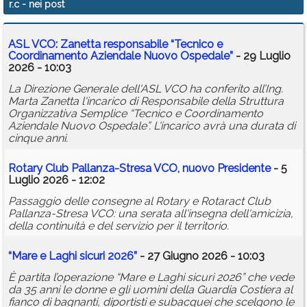
r.c
- nei post
Calendario
ASL VCO: Zanetta responsabile “Tecnico e
Annunci
Coordinamento Aziendale Nuovo Ospedale”
- 29 Luglio
2026 - 10:03
La Direzione Generale dell'ASL VCO ha conferito all’Ing.
Marta Zanetta l'incarico di Responsabile della Struttura
Organizzativa Semplice “Tecnico e Coordinamento
Aziendale Nuovo Ospedale”. L'incarico avrà una durata di
cinque anni.
Rotary Club Pallanza-Stresa VCO, nuovo Presidente
- 5
Luglio 2026 - 12:02
Passaggio delle consegne al Rotary e Rotaract Club
Pallanza-Stresa VCO: una serata all'insegna dell'amicizia,
della continuità e del servizio per il territorio.
“Mare e Laghi sicuri 2026”
- 27 Giugno 2026 - 10:03
È partita l’operazione “Mare e Laghi sicuri 2026” che vede
da 35 anni le donne e gli uomini della Guardia Costiera al
fianco di bagnanti, diportisti e subacquei che scelgono le