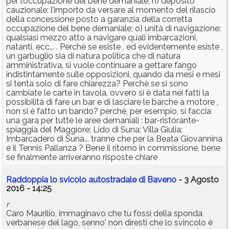
per l’occupazione del bene demaniale; n) deposito
cauzionale: l’importo da versare al momento del rilascio
della concessione posto a garanzia della corretta
occupazione del bene demaniale; o) unità di navigazione:
qualsiasi mezzo atto a navigare quali imbarcazioni,
natanti, ecc... . Perchè se esiste , ed evidentemente esiste ,
un garbuglio sia di natura politica che di natura
amministrativa, si vuole continuare a gettare fango
indistintamente sulle opposizioni, quando da mesi e mesi
si tenta solo di fare chiarezza? Perchè se si sono
cambiate le carte in tavola, ovvero si è data nei fatti la
possibilità di fare un bar e di lasciare le barche a motore ,
non si è fatto un bando? perché, per esempio, si faccia
una gara per tutte le aree demaniali : bar-ristorante-
spiaggia del Maggiore; Lido di Suna; Villa Giulia;
Imbarcadero di Suna... tranne che per la Beata Giovannina
e il Tennis Pallanza ? Bene il ritorno in commissione, bene
se finalmente arriveranno risposte chiare
Raddoppia lo svicolo autostradale di Baveno
- 3 Agosto
2016 - 14:25
r
Caro Maurilio, immaginavo che tu fossi della sponda
verbanese del lago, senno' non diresti che lo svincolo è