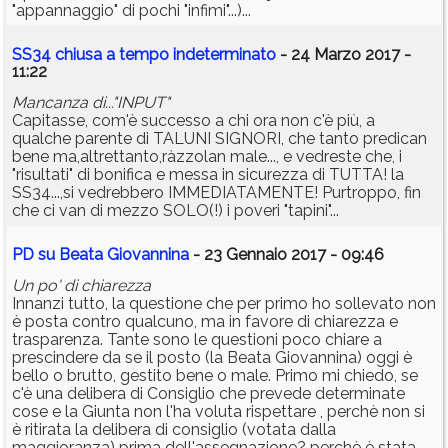
"appannaggio" di pochi "infimi"...)...
SS34 chiusa a tempo indeterminato
- 24 Marzo 2017 -
11:22
Mancanza di..."INPUT"
Capitasse, com'è successo a chi ora non c'è più, a
qualche parente di TALUNI SIGNORI, che tanto predican
bene ma,altrettanto,ràzzolan male..., e vedreste che, i
"risultati" di bonifica e messa in sicurezza di TUTTA! la
SS34...,si vedrebbero IMMEDIATAMENTE! Purtroppo, fin
che ci van di mezzo SOLO(!) i poveri "tapini"...
PD su Beata Giovannina
- 23 Gennaio 2017 - 09:46
Un po' di chiarezza
Innanzi tutto, la questione che per primo ho sollevato non
è posta contro qualcuno, ma in favore di chiarezza e
trasparenza. Tante sono le questioni poco chiare a
prescindere da se il posto (la Beata Giovannina) oggi è
bello o brutto, gestito bene o male. Primo mi chiedo, se
c'è una delibera di Consiglio che prevede determinate
cose e la Giunta non l'ha voluta rispettare , perchè non si
è ritirata la delibera di consiglio (votata dalla
maggioranza) prima dell'assegnazione? perchè è stata