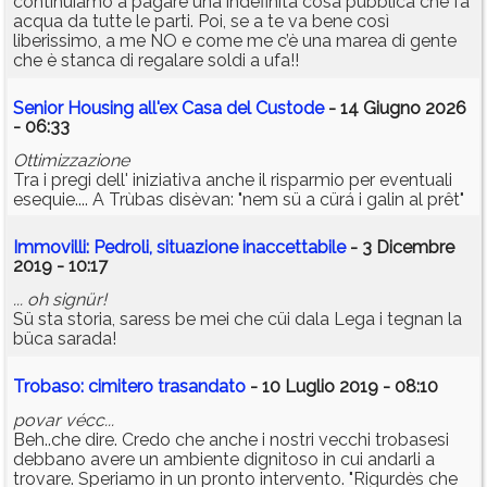
continuiamo a pagare una indefinita cosa pubblica che fa
acqua da tutte le parti. Poi, se a te va bene così
liberissimo, a me NO e come me c’è una marea di gente
che è stanca di regalare soldi a ufa!!
Senior Housing all'ex Casa del Custode
- 14 Giugno 2026
- 06:33
Ottimizzazione
Tra i pregi dell' iniziativa anche il risparmio per eventuali
esequie.... A Trùbas disèvan: "nem sü a cürá i galin al prêt"
Immovilli: Pedroli, situazione inaccettabile
- 3 Dicembre
2019 - 10:17
... oh signür!
Sü sta storia, saress be mei che cüi dala Lega i tegnan la
büca sarada!
Trobaso: cimitero trasandato
- 10 Luglio 2019 - 08:10
povar vécc...
Beh..che dire. Credo che anche i nostri vecchi trobasesi
debbano avere un ambiente dignitoso in cui andarli a
trovare. Speriamo in un pronto intervento. "Rigurdès che