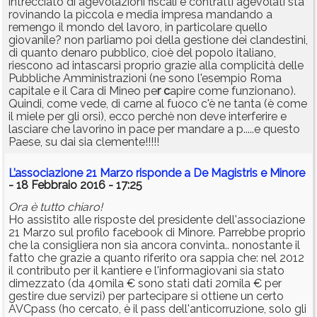
intrecciato di agevolazioni fiscali e contratti agevolati sta
rovinando la piccola e media impresa mandando a
remengo il mondo del lavoro, in particolare quello
giovanile? non parliamo poi della gestione dei clandestini,
di quanto denaro pubblico, cioè del popolo italiano,
riescono ad intascarsi proprio grazie alla complicità delle
Pubbliche Amministrazioni (ne sono l'esempio Roma
capitale e il Cara di Mineo pe
r c
apire come funzionano).
Quindi, come vede, di carne al fuoco c'è ne tanta (è come
il miele per gli orsi), ecco perchè non deve interferire e
lasciare che lavorino in pace per mandare a p.....e questo
Paese, su dai sia clemente!!!!!
L’associazione 21 Marzo risponde a De Magistris e Minore
- 18 Febbraio 2016 - 17:25
Ora è tutto chiaro!
Ho assistito alle risposte del presidente dell'associazione
21 Marzo sul profilo facebook di Minore. Parrebbe proprio
che la consigliera non sia ancora convinta.. nonostante il
fatto che grazie a quanto riferito ora sappia che: nel 2012
il contributo per il kantiere e l'informagiovani sia stato
dimezzato (da 40mila € sono stati dati 20mila € per
gestire due servizi) per partecipare si ottiene un certo
AVCpass (ho cercato, è il pass dell'anticorruzione, solo gli