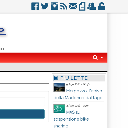
co
PIÙ LETTE
9 Ago 2026 - 08:30
Mergozzo: l'arrivo
della Madonna dal lago
2 Ago 2026 - 15:03
M5S su
sospensione bike
sharing