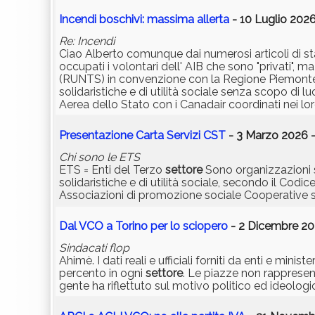
Incendi boschivi: massima allerta
- 10 Luglio 2026
Re: Incendi
Ciao Alberto comunque dai numerosi articoli di st
occupati i volontari dell' AIB che sono "privati",
(RUNTS) in convenzione con la Regione Piemonte, 
solidaristiche e di utilità sociale senza scopo di luc
Aerea dello Stato con i Canadair coordinati nei loro
Presentazione Carta Servizi CST
- 3 Marzo 2026 -
Chi sono le ETS
ETS = Enti del Terzo
settore
Sono organizzazioni se
solidaristiche e di utilità sociale, secondo il Codi
Associazioni di promozione sociale Cooperative
Dal VCO a Torino per lo sciopero
- 2 Dicembre 20
Sindacati flop
Ahimè. I dati reali e ufficiali forniti da enti e mini
percento in ogni
settore
. Le piazze non rappresen
gente ha riflettuto sul motivo politico ed ideologic