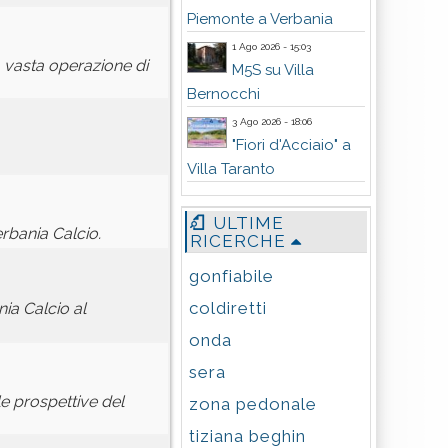
Piemonte a Verbania
1 Ago 2026 - 15:03
a vasta operazione di
M5S su Villa
Bernocchi
3 Ago 2026 - 18:06
"Fiori d'Acciaio" a
Villa Taranto
ULTIME
rbania Calcio.
RICERCHE
gonfiabile
coldiretti
ia Calcio al
onda
sera
le prospettive del
zona pedonale
tiziana beghin