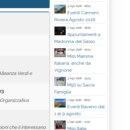
3 Ago 2026 - 08:01
Eventi Cannero
Riviera Agosto 2026
7 Ago 2026 - 18:06
Appuntamenti a
Madonna del Sasso
2 Ago 2026 - 10:03
Miss Mamma
Italiana: anche da
Vignone
lleanza Verdi e
3 Ago 2026 - 15:03
M5S su Sacra
03
Famiglia
 Organizzativa
1 Ago 2026 - 08:01
Eventi Baveno dal
1 al 9 agosto
1 Ago 2026 - 12:02
oni che li interessano.
Miss Italia