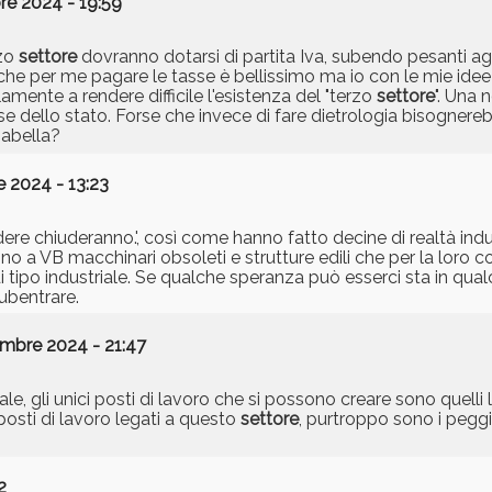
e 2024 - 19:59
rzo
settore
dovranno dotarsi di partita Iva, subendo pesanti ag
 che per me pagare le tasse è bellissimo ma io con le mie idee 
ente a rendere difficile l'esistenza del "terzo
settore
". Una
se dello stato. Forse che invece di fare dietrologia bisognere
gabella?
 2024 - 13:23
e chiuderanno.', così come hanno fatto decine di realtà industr
no a VB macchinari obsoleti e strutture edili che per la loro c
di tipo industriale. Se qualche speranza può esserci sta in qual
ubentrare.
embre 2024 - 21:47
, gli unici posti di lavoro che si possono creare sono quelli l
posti di lavoro legati a questo
settore
, purtroppo sono i pegg
2