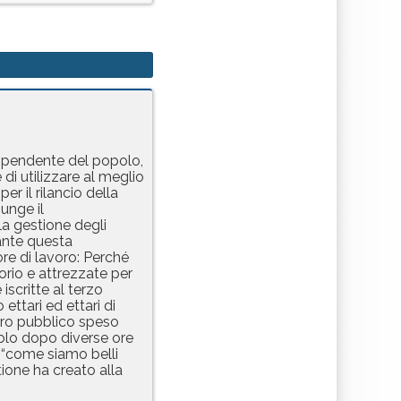
 dipendente del popolo,
di utilizzare al meglio
er il rilancio della
unge il
a gestione degli
rante questa
re di lavoro: Perché
orio e attrezzate per
iscritte al terzo
ttari ed ettari di
naro pubblico speso
solo dopo diverse ore
 “come siamo belli
ione ha creato alla