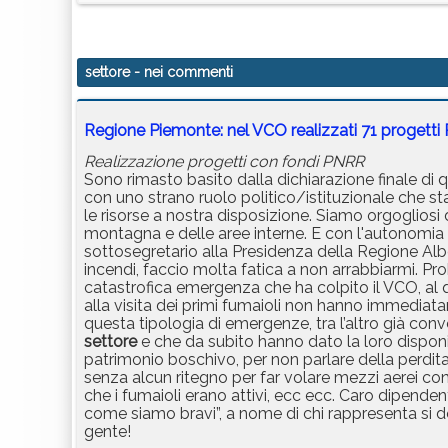
settore
- nei commenti
Regione Piemonte: nel VCO realizzati 71 progett
Realizzazione progetti con fondi PNRR
Sono rimasto basito dalla dichiarazione finale di 
con uno strano ruolo politico/istituzionale che st
le risorse a nostra disposizione. Siamo orgogliosi di
montagna e delle aree interne. E con l'autonomia 
sottosegretario alla Presidenza della Regione Al
incendi, faccio molta fatica a non arrabbiarmi. Pr
catastrofica emergenza che ha colpito il VCO, al 
alla visita dei primi fumaioli non hanno immediatam
questa tipologia di emergenze, tra l’altro già conv
settore
e che da subito hanno dato la loro disponi
patrimonio boschivo, per non parlare della perdit
senza alcun ritegno per far volare mezzi aerei co
che i fumaioli erano attivi, ecc ecc. Caro dipend
come siamo bravi”, a nome di chi rappresenta si d
gente!