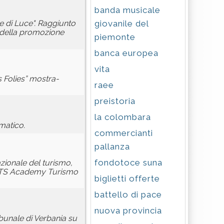
banda musicale
giovanile del
le di Luce". Raggiunto
e della promozione
piemonte
banca europea
vita
us Folies” mostra-
raee
preistoria
la colombara
imatico.
commercianti
pallanza
fondotoce suna
zionale del turismo,
di ITS Academy Turismo
biglietti offerte
battello di pace
nuova provincia
ibunale di Verbania su