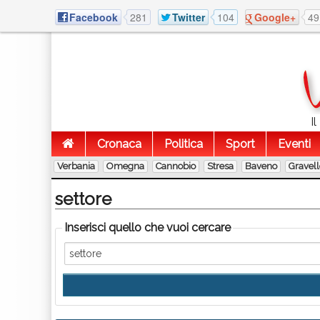
Facebook
281
Twitter
104
Google+
49
I
Cronaca
Politica
Sport
Eventi
Verbania
Omegna
Cannobio
Stresa
Baveno
Gravel
settore
Inserisci quello che vuoi cercare