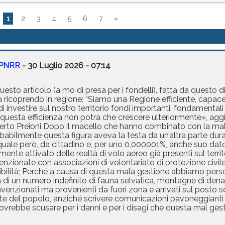
1
2
3
4
5
6
7
»
i PNRR
- 30 Luglio 2026 - 07:14
questo articolo (a mo di presa per i fondelli), fatta da questo
a ricoprendo in regione: “Siamo una Regione efficiente, capace 
 investire sul nostro territorio fondi importanti, fondamentali p
questa efficienza non potrà che crescere ulteriormente», aggi
berto Preioni Dopo il macello che hanno combinato con la mal
obabilmente questa figura aveva la testa da un’altra parte du
quale però, da cittadino e, per uno 0,000001%, anche suo dato
ente attivato delle realtà di volo aereo già presenti sul territ
enzionate con associazioni di volontariato di protezione civile 
bilità; Perché a causa di questa mala gestione abbiamo perso e
a di un numero indefinito di fauna selvatica, montagne di de
nvenzionati ma provenienti da fuori zona e arrivati sul posto 
ente del popolo, anziché scrivere comunicazioni pavoneggianti
ovrebbe scusare per i danni e per i disagi che questa mal gest