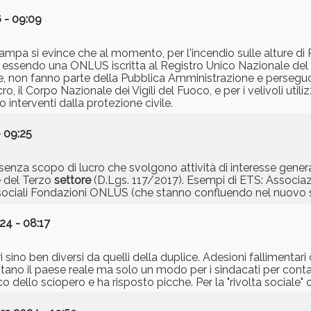
 - 09:09
ampa si evince che al momento, per l'incendio sulle alture d
 ma essendo una ONLUS iscritta al Registro Unico Nazionale de
non fanno parte della Pubblica Amministrazione e perseguono
ro, il Corpo Nazionale dei Vigili del Fuoco, e per i velivoli utiliz
 interventi dalla protezione civile.
 09:25
nza scopo di lucro che svolgono attività di interesse generale
ce del Terzo
settore
(D.Lgs. 117/2017). Esempi di ETS: Associazi
 sociali Fondazioni ONLUS (che stanno confluendo nel nuovo
24 - 08:17
steri sino ben diversi da quelli della duplice. Adesioni fallimentar
tano il paese reale ma solo un modo per i sindacati per conta
o dello sciopero e ha risposto picche. Per la "rivolta sociale" 