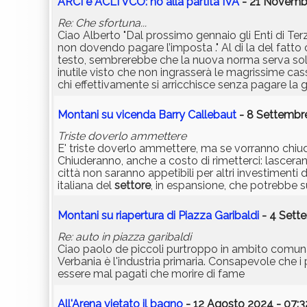
ARCI e ACLI VCO: no alla partita IVA
- 21 Novembr
Re: Che sfortuna...
Ciao Alberto "Dal prossimo gennaio gli Enti di Te
non dovendo pagare l’imposta ." Al di la del fatto
testo, sembrerebbe che la nuova norma serva solam
inutile visto che non ingrasserà le magrissime cas
chi effettivamente si arricchisce senza pagare la 
Montani su vicenda Barry Callebaut
- 8 Settembre
Triste doverlo ammettere
E' triste doverlo ammettere, ma se vorranno chiuder
Chiuderanno, anche a costo di rimetterci: lasceran
città non saranno appetibili per altri investimenti 
italiana del
settore
, in espansione, che potrebbe s
Montani su riapertura di Piazza Garibaldi
- 4 Sett
Re: auto in piazza garibaldi
Ciao paolo de piccoli purtroppo in ambito comunale
Verbania è l'industria primaria. Consapevole che i 
essere mal pagati che morire di fame
All'Arena vietato il bagno
- 12 Agosto 2024 - 07:3