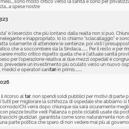
 mesi…..sono molto critico verso la sanità e sono per privatiz
sta….a spese nostre
3:23
ta" è l'esercizio che più lontano dalla realtà non si può. Chi
nelegante e inappropriato. Io lo chiamo "sciacallaggio" e son
tratta solamente di attendere le sentenze, poi visti i presuppos
tico che a soccombere sia la Sindaca........ Per il resto e per 
re molto critico rispetto quella che è l'attuale sanità provinci
speso per l'operazione relativa ai due mezzi ospedali è congruo
nto, prevedere un investimento più oculato verso un nuovo os
, medici e operatori sani
tar
i in primis........
00:26
il ricorso al
tar
, non spendi soldi pubblici per motivi di parte 
i tutti per migliorare la schifezza di ospedale she abbiamo si
a comodo)Chi verrà dopo chiunque sia sarà sicuramente megli
con piazze brutte vedi Pallanza o piste ciclabili usate da p
rascichi giudiziari, garantista come sono naturalmente non do
una parte politica che spero di non vedere mai più al governo 