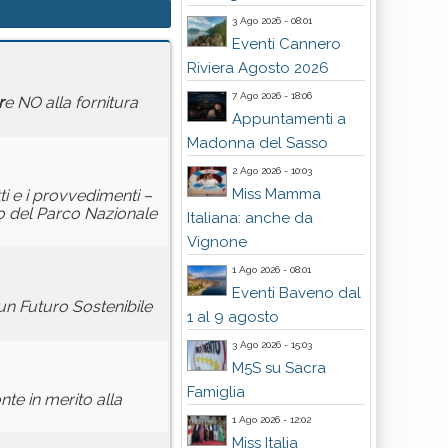
3 Ago 2026 - 08:01
Eventi Cannero
Riviera Agosto 2026
7 Ago 2026 - 18:06
r
e NO alla fornitura
Appuntamenti a
Madonna del Sasso
2 Ago 2026 - 10:03
Miss Mamma
ti e i provvedimenti –
to del Parco Nazionale
Italiana: anche da
Vignone
1 Ago 2026 - 08:01
Eventi Baveno dal
un Futuro Sostenibile
1 al 9 agosto
3 Ago 2026 - 15:03
M5S su Sacra
Famiglia
te in merito alla
1 Ago 2026 - 12:02
Miss Italia