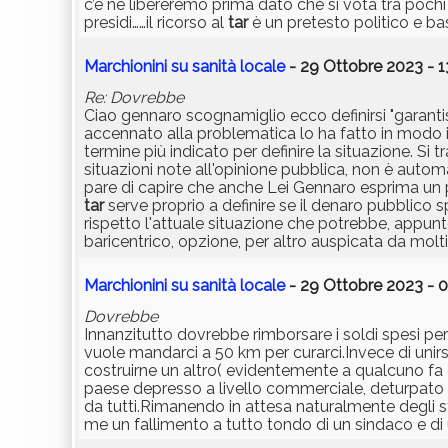
c’è ne libereremo prima dato che si vota tra pochi
presidi……il ricorso al
tar
è un pretesto politico e ba
Marchionini su sanità locale
- 29 Ottobre 2023 - 1
Re: Dovrebbe
Ciao gennaro scognamiglio ecco definirsi "garantis
accennato alla problematica lo ha fatto in modo i
termine più indicato per definire la situazione. Si 
situazioni note all'opinione pubblica, non è automa
pare di capire che anche Lei Gennaro esprima un pare
tar
serve proprio a definire se il denaro pubblico 
rispetto l'attuale situazione che potrebbe, appu
baricentrico, opzione, per altro auspicata da molti
Marchionini su sanità locale
- 29 Ottobre 2023 - 
Dovrebbe
Innanzitutto dovrebbe rimborsare i soldi spesi per 
vuole mandarci a 50 km per curarci.Invece di unirs
costruirne un altro( evidentemente a qualcuno f
paese depresso a livello commerciale, deturpato 
da tutti.Rimanendo in attesa naturalmente degli st
me un fallimento a tutto tondo di un sindaco e di 