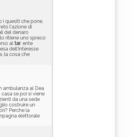
 i quesiti che pone,
eto l'azione di
li del denaro
lo ritiene uno spreco
orso al
tar
, ente
fesa dell'interesse
a, la cosa che
i in ambulanza al Dea
 casa se poi si viene
zienti da una sede
glio costruire un
ori? Perche la
ampagna elettorale