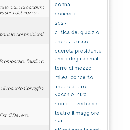
donna
ione delle procedure
chiusura del Pozzo 1.
concerti
2023
critica del giudizio
 parlato dei problemi
andrea zucco
querela presidente
amici degli animali
remosello: "inutile e
terre di mezzo
milesi concerto
imbarcadero
 il recente Consiglio
vecchio intra
nome di verbania
teatro il maggiore
Est di Devero:
bar