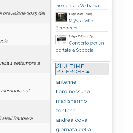
Piemonte a Verbania
di previsione 2025 del
1 Ago 2026 - 15:03
M5S su Villa
Bernocchi
7 Ago 2026 - 16:05
cie.
Concerto per un
portale a Spoccia
enica 1 settembre a
ULTIME
RICERCHE
antenne
Piemonte sul
libro nessuno
maxishermo
fontane
ratelli Bandiera
andrea cova
giornata della