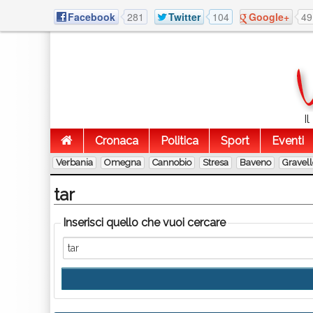
Facebook
281
Twitter
104
Google+
49
I
Cronaca
Politica
Sport
Eventi
Verbania
Omegna
Cannobio
Stresa
Baveno
Gravel
tar
Inserisci quello che vuoi cercare