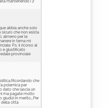
zarla mantenendo i 2
unque abbia anche solo
o sicuro che non esista
ti, almeno per le
rimanere in tema mi
ale. P.s. il ricorso al
 e giustificato
pedale provinciale
politica.Ricordando che
 fa polemica per
o dato che lascia un
ochi ma pagate molto
 giudizi in merito….Per
della città