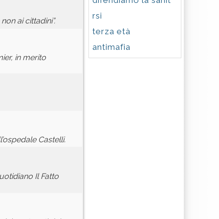
difendiamo la sanit
rsi
on ai cittadini”.
terza età
antimafia
er, in merito
’ospedale Castelli.
otidiano Il Fatto