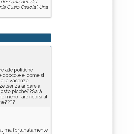
 dei contenuti del
bania Cusio Ossola". Una
e alle politiche
pe coccole e, come si
nte le vacanze
zze ,senza andare a
sposto picche??Sarà
e meno fare ricorsi al
ione????
tesa….ma fortunatamente