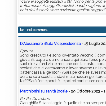
"Cure ai soggetti autistici. Il
tar
Torino per la prima 
trattamento ai soggetti autistici, dando ragione ai 
nota dell'Associazione nazionale genitori soggetti 
tar
- nei commenti
D'Alessandro rifiuta Vicepresidenza
- 15 Luglio 20
Eppure....
Sono cresciuto ( e sono diventato vecchio!!) come 
giovanili, eppure siamo ancora qui. Sarà forse perc
suol dire, a farci via le mosche con la nostra cod
scolastiche, ci cercavamo o inventavamo un lavoro
batter cassa ai genitori??Sarà perchè se avessimo
perchè se a scuola andavi male nessun genitore a
tar
??Sarà forse perchè....e potrei continuare con 
Marchionini su sanità locale
- 29 Ottobre 2023 - 1
Re: Re: Dovrebbe
Ciao ghiffa Sciacallaggio è quello che ha sempre f