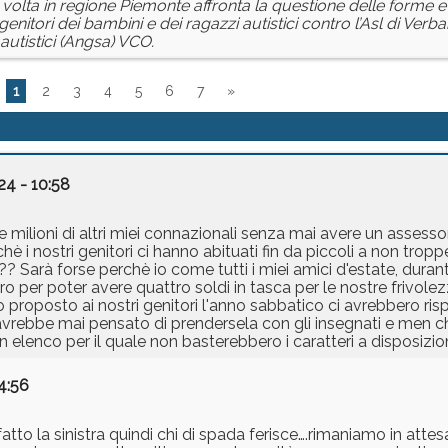
volta in regione Piemonte affronta la questione delle forme e
genitori dei bambini e dei ragazzi autistici contro l’Asl di Ver
autistici (Angsa) VCO.
1
2
3
4
5
6
7
»
24 - 10:58
milioni di altri miei connazionali senza mai avere un assessor
hè i nostri genitori ci hanno abituati fin da piccoli a non trop
a?? Sarà forse perchè io come tutti i miei amici d'estate, dura
 per poter avere quattro soldi in tasca per le nostre frivole
 proposto ai nostri genitori l'anno sabbatico ci avrebbero ri
vrebbe mai pensato di prendersela con gli insegnati e men ch
un elenco per il quale non basterebbero i caratteri a disposiz
4:56
atto la sinistra quindi chi di spada ferisce….rimaniamo in at