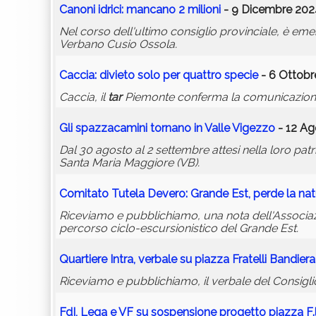
Canoni idrici: mancano 2 milioni
- 9 Dicembre 2024
Nel corso dell'ultimo consiglio provinciale, è emer
Verbano Cusio Ossola.
Caccia: divieto solo per quattro specie
- 6 Ottobr
Caccia, il
tar
Piemonte conferma la comunicazione d
Gli spazzacamini tornano in Valle Vigezzo
- 12 Ag
Dal 30 agosto al 2 settembre attesi nella loro pat
Santa Maria Maggiore (VB).
Comitato Tutela Devero: Grande Est, perde la nat
Riceviamo e pubblichiamo, una nota dell'Associa
percorso ciclo-escursionistico del Grande Est.
Quartiere Intra, verbale su piazza Fratelli Bandiera
Riceviamo e pubblichiamo, il verbale del Consiglio
FdI, Lega e VF su sospensione progetto piazza F.l