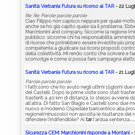
Sanità: Verbania Futura su ricorso al TAR
- 22 Lugl
Re: Re: Parole parole parole
Ciao Filippo non capisco neppure per quale motivo 
anche se ho già capito quale sia il problema. Ebb
Marchionini and company. Siccome la regione (min
pubblico, siccome chi ha responsabilità amministra
di risorse che potrebbero essere investite più p
competente a giudicare sui ricorsi proposti contro at
della collettività. Mi rendo conto che scrivere e f
sconvolge è come si possa fare campagna elettoral
Sanità: Verbania Futura su ricorso al TAR
- 21 Lugl
Parole parole parole
I fatti sono che ho avuto negli ultimi 15giorni due
del Castelli. Dopo le prime visite sono stati tras
trasferiti a 40 km di distanza, lo stesso avviene
all'altra. Di fatto San Biagio e Castelli sono due
nuovo e moderno Ospedale baricentrico alla provinc
regione(minuscolo) non ascolta le risultanze del 
difendere l'indifendibile? Al
tar
l'ardua sentenza......
Sicurezza CEM: Marchionini risponde a Montani
- 