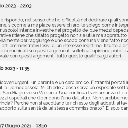
io 2023 - 22:03
rispondo, nel senso che ho difficoltà nel decifrare quali sono
ene, siccome a me piace essere chiaro, le spiego come interpr
uscolo) intende investire nel progetto dei due mezzi ospeda
tive ritiene che siffatto progetto non sia utile ma sopratutto 
ropriamente per raggiungere uno scopo comune viene fatto ric
ti amministrativi lesivi di un interesse legittimo. Il tutto a di
are comunicati su questi argomenti solletica l'opinione pubblic
e con questi argomenti, tutto questo qualifica gli autori.
io 2023 - 11:35
 ricoveri urgenti, un parente e un caro amico. Entrambi portat
feriti a Domodossola. Mi chiedo a cosa serva un ospedale sotto
 dal San Biagio verso Verbania. Una continua transumanza di pa
 mezzi ospedali che dipendono l'uno dall'altro. Non sarebbe me
ia? Perchè non si ascoltano le richieste degli addetti ai lav
rapporto sulla sanità da lei stessa commissionato? E' solo c
17 Giugno 2021 - 08:10