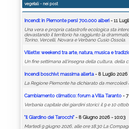
vegetali
- nei post
Incendi: in Piemonte persi 700.000 alberi
- 11 Lugl
Una vera e propria catastrofe ecologica sta inter
devastando il territorio ha raggiunto la drammati
Torino, Vercelli, Novara e Verbano Cusio Ossola.
Villette: weekend tra arte, natura, musica e tradizi
Un fine settimana all'insegna della cultura, della cre
Incendi boschivi: massima allerta
- 8 Luglio 2026 
La Regione Piemonte ha dichiarato da mercoledì 8 
Cambiamento climatico: forum a Villa Taranto
- 7
Verbania capitale dei giardini storici: il 9 e 10 o
"Il Giardino dei Tarocchi"
- 8 Giugno 2026 - 10:03
Martedì 9 giugno 2026, alle ore 18.30 La Compagnia 