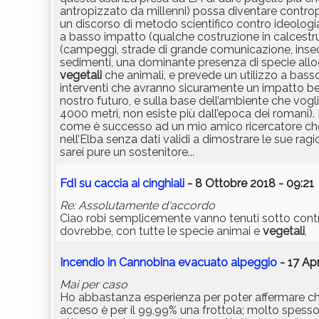
antropizzato da millenni) possa diventare controp
un discorso di metodo scientifico contro ideologia 
a basso impatto (qualche costruzione in calcestr
(campeggi, strade di grande comunicazione, insed
sedimenti, una dominante presenza di specie all
vegetali
che animali, e prevede un utilizzo a ba
interventi che avranno sicuramente un impatto be
nostro futuro, e sulla base dell’ambiente che vog
4000 metri, non esiste più dall’epoca dei romani).
come è successo ad un mio amico ricercatore che s
nell’Elba senza dati validi a dimostrare le sue rag
sarei pure un sostenitore...
FdI su caccia ai cinghiali
- 8 Ottobre 2018 - 09:21
Re: Assolutamente d'accordo
Ciao robi semplicemente vanno tenuti sotto contro
dovrebbe, con tutte le specie animai e
vegetali
,
Incendio in Cannobina evacuato alpeggio
- 17 Apr
Mai per caso
Ho abbastanza esperienza per poter affermare che
acceso è per il 99,99% una frottola; molto spesso 