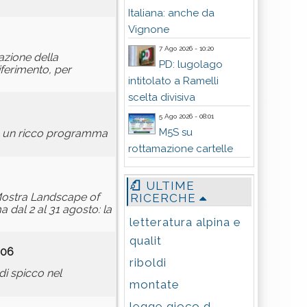
Italiana: anche da
Vignone
7 Ago 2026 - 10:20
lazione della
PD: lugolago
ferimento, per
intitolato a Ramelli
scelta divisiva
5 Ago 2026 - 08:01
M5S su
con un ricco programma
rottamazione cartelle
ULTIME
a Mostra Landscape of
RICERCHE
 dal 2 al 31 agosto: la
letteratura alpina e
qualit
:06
riboldi
di spicco nel
montate
legge gioco d