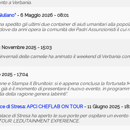
anto a Verbania.
iuliano”
- 6 Maggio 2026 - 08:01
a spedito gli ultimi due container di aiuti umanitari alla popo
 da anni opera la comunità dei Padri Assunzionisti il cui ri
3 Novembre 2025 - 15:03
re invernali delle camelie ha animato il weekend di Verbania 
 2025 - 17:04
cisione e Stampa Il Brunitoio: si è appena conclusa la fortunat
 già è il momento di presentare il nuovo evento, in programma
 della ragione genera labirinti".
alace di Stresa: APCI CHEFLAB ON TOUR
- 11 Giugno 2025 - 18
alace di Stresa ha aperto le sue porte per ospitare un evento 
ON TOUR: L'EDUTAINMENT EXPERIENCE.