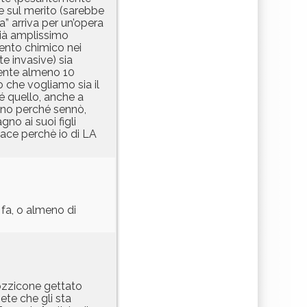
e sul merito (sarebbe
a” arriva per un’opera
già amplissimo
ento chimico nei
 invasive) sia
mente almeno 10
 che vogliamo sia il
é quello, anche a
anno perché sennò,
no ai suoi figli
iace perchè io di LA
 fa, o almeno di
ozzicone gettato
ete che gli sta