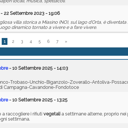
pori locali, musica, spettacoli.
- 22 Settembre 2023 - 19:06
liosa villa storica a Miasino (NO), sul lago d’Orta, è diventata
 luogo dinamico tornato a vivere e a fare vivere.
1
2
3
4
5
6
7
»
obre
- 10 Settembre 2025 - 14:03
Renco-Trobaso-Unchio-Biganzolo-Zoverallo-Antoliva-Possa
 di Campagna-Cavandone-Fondotoce
obre
- 10 Settembre 2025 - 13:25
 raccogliere i rifiuti
vegetali
a settimane alterne, proprio nei 
ogni settimana.