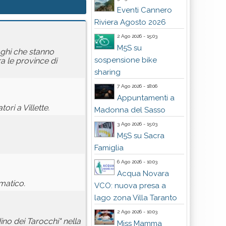
Eventi Cannero
Riviera Agosto 2026
2 Ago 2026 - 15:03
M5S su
oghi che stanno
sospensione bike
a le province di
sharing
7 Ago 2026 - 18:06
Appuntamenti a
ori a Villette.
Madonna del Sasso
3 Ago 2026 - 15:03
M5S su Sacra
Famiglia
6 Ago 2026 - 10:03
Acqua Novara
imatico.
VCO: nuova presa a
lago zona Villa Taranto
2 Ago 2026 - 10:03
ino dei Tarocchi" nella
Miss Mamma