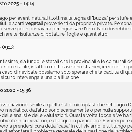
sto 2025 - 14:14
ago per eventi naturali (...ottima la legna di "buzza" per stufe 
iuti e scarti
vegetali
provenienti da proprietà private. Persona
 serve poi in primavera per ingrassare l'orto. Non dovrebbe ess
are le risultanze di potature, foglie e quant'altro.
 09:13
tissime, sia lungo le statali che le provinciali e le comunali d
 non è facile, infatti in molti casi sono stranieri, irreperibili o 
 In caso di nevicate possiamo solo sperare che la caduta di qu
lcuno intervenga è una pia illusione.
io 2020 - 15:36
’associazione, simile a quella sulle microplastiche nel Lago d’
vo mediatico, dall’altro sono scarsamente o per nulla support
e delle analisi e delle valutazioni. Questa volta tocca a Verban
mbiente in cui viviamo, e di acqua in particolare. E vorrei pure d
bero a prendersi cura della “casa” in cui viviamo, e sul lungo 
e di affrontare il problema generale della gestione dell’ambi