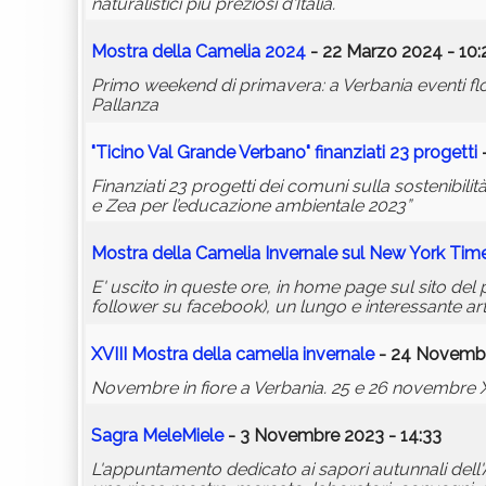
naturalistici più preziosi d'Italia.
Mostra della Camelia 2024
- 22 Marzo 2024 - 10:
Primo weekend di primavera: a Verbania eventi fl
Pallanza
"Ticino Val Grande Verbano" finanziati 23 progetti
-
Finanziati 23 progetti dei comuni sulla sostenibili
e Zea per l’educazione ambientale 2023”
Mostra della Camelia Invernale sul New York Tim
E' uscito in queste ore, in home page sul sito de
follower su facebook), un lungo e interessante art
XVIII Mostra della camelia invernale
- 24 Novembr
Novembre in fiore a Verbania. 25 e 26 novembre XVI
Sagra MeleMiele
- 3 Novembre 2023 - 14:33
L'appuntamento dedicato ai sapori autunnali de