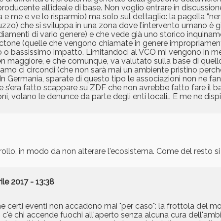
roducente all’ideale di base. Non voglio entrare in discussion
e me e ve lo risparmio) ma solo sul dettaglio: la pagella “ner
uzzo) che si sviluppa in una zona dove l’intervento umano è 
iamenti di vario genere) e che vede già uno storico inquinam
octone (quelle che vengono chiamate in genere impropriamente
sso o bassissimo impatto. Limitandoci al VCO mi vengono in 
n maggiore, e che comunque, va valutato sulla base di quello
liamo ci circondi (che non sarà mai un ambiente pristino perch
 In Germania, sparate di questo tipo le associazioni non ne f
’era fatto scappare su ZDF che non avrebbe fatto fare il bag
ioni, volano le denunce da parte degli enti locali… E me ne disp
llo, in modo da non alterare l'ecosistema. Come del resto si
ile 2017 - 13:38
 certi eventi non accadono mai "per caso": la frottola del m
c'è chi accende fuochi all'aperto senza alcuna cura dell'ambi