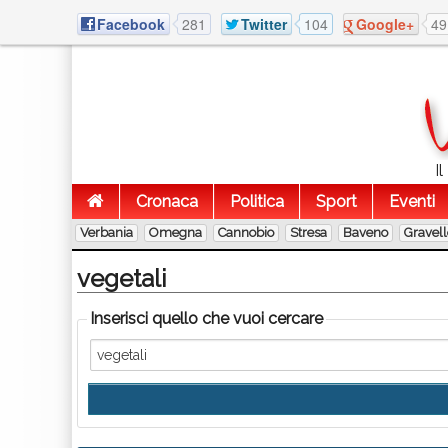
Facebook
281
Twitter
104
Google+
49
I
Cronaca
Politica
Sport
Eventi
Verbania
Omegna
Cannobio
Stresa
Baveno
Gravel
vegetali
Inserisci quello che vuoi cercare