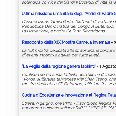
splendida cornice dei Giardini Botanici di Villa Tar
Ultima missione umanitaria degli “Amici di Padre G
L’Associazione “Amici Padre Giuliano” di Verbania h
Repubblica Democratica del Congo A Butembo, dove
l'associazione, è padre Giuliano Riccadonna.
Resoconto della XIX Mostra Camelia Invernale
- 
La XIX mostra dedicata alle straordinarie fioritu
di eventi, incontri e attività per tutte le età.
"La veglia della ragione genera labirinti"
- 1 Agosto
Continua senza sosta l’attività dell’Officina di In
Words, sull’artista taiwanese Mei Chen Tseng, che
mostra dedicata a GP Colombo, intitolata "La veglia
Cucina d'Eccellenza e Innovazione al Regina P
Stresa, 9 giugno, ore 19:30 - Il sontuoso Regina P
panorama culinario italiano: l'APCI CHEFLAB 