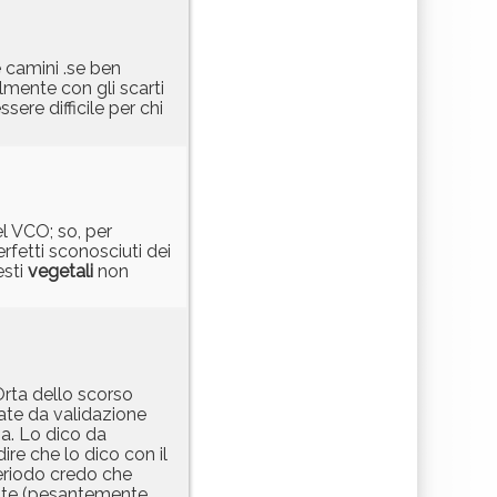
e camini .se ben
lmente con gli scarti
ere difficile per chi
el VCO; so, per
perfetti sconosciuti dei
esti
vegetali
non
Orta dello scorso
ate da validazione
ia. Lo dico da
ire che lo dico con il
periodo credo che
ente (pesantemente