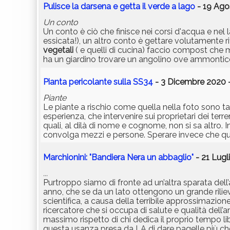
Pulisce la darsena e getta il verde a lago
- 19 Ago
Un conto
Un conto è ciò che finisce nei corsi d'acqua e nel l
essicata!), un altro conto è gettare volutamente rif
vegetali
( e quelli di cucina) faccio compost che mi
ha un giardino trovare un angolino ove ammonticchi
Pianta pericolante sulla SS34
- 3 Dicembre 2020 -
Piante
Le piante a rischio come quella nella foto sono tan
esperienza, che intervenire sui proprietari dei terreni
quali, al dilà di nome e cognome, non si sa altro.
convolga mezzi e persone. Sperare invece che qua
Marchionini: "Bandiera Nera un abbaglio"
- 21 Lugl
...
Purtroppo siamo di fronte ad un’altra sparata dell
anno, che se da un lato ottengono un grande rilie
scientifica, a causa della terribile approssimazion
ricercatore che si occupa di salute e qualità dell’a
massimo rispetto di chi dedica il proprio tempo li
questa usanza presa da LA di dare pagelle più ch