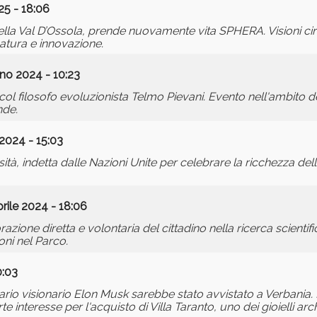
25 - 18:06
la Val D’Ossola, prende nuovamente vita SPHERA. Visioni circo
atura e innovazione.
no 2024 - 10:23
col filosofo evoluzionista Telmo Pievani. Evento nell'ambito d
nde.
2024 - 15:03
tà, indetta dalle Nazioni Unite per celebrare la ricchezza della 
rile 2024 - 18:06
azione diretta e volontaria del cittadino nella ricerca scientifi
oni nel Parco.
0:03
iardario visionario Elon Musk sarebbe stato avvistato a Verbania.
interesse per l'acquisto di Villa Taranto, uno dei gioielli arch