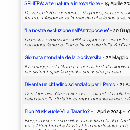
SPHERA: arte, natura e innovazione
- 19 Aprile 20
Da venerdì 20 a domenica 22 giugno, nel cuore del
futuro, un’esperienza immersiva che fonde arte, n
"La nostra evoluzione nell’Antropocene"
- 20 Giug
La nostra evoluzione nell’Antropocene - incontro 
collaborazione col Parco Nazionale della Val Gra
Giornata mondiale della biodiversità
- 22 Maggio 
Il 22 maggio è la Giornata mondiale della biodiversi
ecosistemi, specie e geni – sul nostro pianeta.
Diventa un cittadino scienziato per il Parco
- 21 Ap
Con il termine Citizen Science si intende la collabor
nella raccolta di dati in campo, durante le escursi
Elon Musk vuole Villa Taranto?
- 1 Aprile 2024 - 1
Nei giorni scorsi si è diffusa la notizia che il mil
visita? Sembra che Musk abbia manifestato un forte 