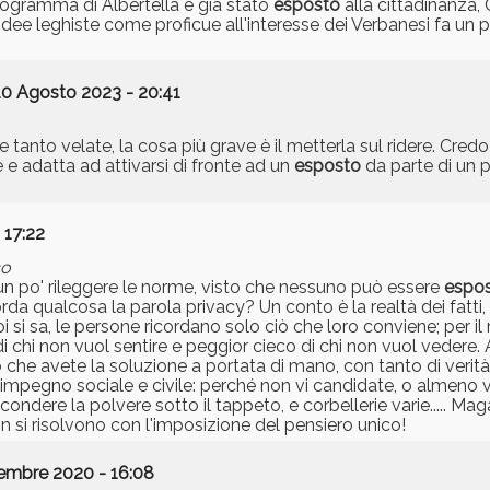
rogramma di Albertella è già stato
esposto
alla cittadinanza, C
dee leghiste come proficue all'interesse dei Verbanesi fa un pò 
.
10 Agosto 2023 - 20:41
anto velate, la cosa più grave è il metterla sul ridere. Credo 
 e adatta ad attivarsi di fronte ad un
esposto
da parte di un p
 17:22
co
e un po' rileggere le norme, visto che nessuno può essere
espo
a qualcosa la parola privacy? Un conto è la realtà dei fatti,
oi si sa, le persone ricordano solo ciò che loro conviene; per il
 chi non vuol sentire e peggior cieco di chi non vuol vedere. A
to che avete la soluzione a portata di mano, con tanto di verit
impegno sociale e civile: perché non vi candidate, o almeno
dere la polvere sotto il tappeto, e corbellerie varie..... Maga
on si risolvono con l'imposizione del pensiero unico!
embre 2020 - 16:08