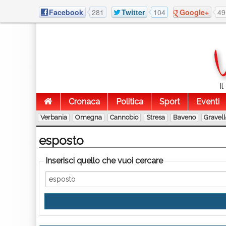
Facebook
281
Twitter
104
Google+
49
I
Cronaca
Politica
Sport
Eventi
Verbania
Omegna
Cannobio
Stresa
Baveno
Gravel
esposto
Inserisci quello che vuoi cercare