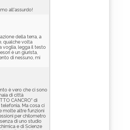
amo all'assurdo!
azione della terra, a
e, qualche volta
voglia, legga il testo
sori è un giurista,
ento di nessuno, mi
tanto è vero che ci sono
aia di città
FETTO CANCRO” di
 telefonia. Ma cosa ci
 molte altre funzioni
nessioni per chilometro
ssenza di uno studio
iochimica e di Scienze