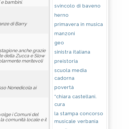
 e bambini.
svincolo di baveno
herno
anze di Barry
primavera in musica
manzoni
geo
a stagione anche grazie
sinistra italiana
ale della Zucca e Slow
preistoria
colarmente meritevoli
scuola media
cadorna
povertà
esso Nonedicola ai
“chiara castellani.
cura
la stampa concorso
nvolge i Comuni del
la comunità locale e il
musicale verbania