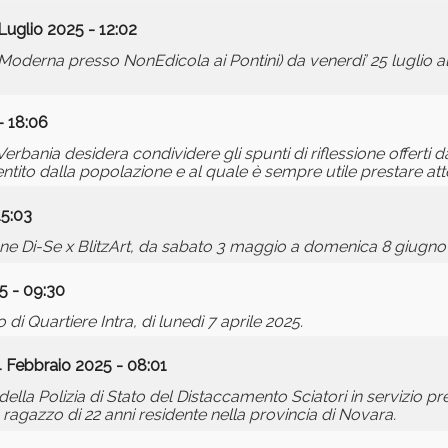
Luglio 2025 - 12:02
Moderna presso NonEdicola ai Pontini) da venerdi’ 25 luglio a
- 18:06
rbania desidera condividere gli spunti di riflessione offerti 
entito dalla popolazione e al quale è sempre utile prestare att
15:03
razione Di-Se x BlitzArt, da sabato 3 maggio a domenica 8 giug
25 - 09:30
di Quartiere Intra, di lunedì 7 aprile 2025.
4 Febbraio 2025 - 08:01
ella Polizia di Stato del Distaccamento Sciatori in servizio pr
 ragazzo di 22 anni residente nella provincia di Novara.