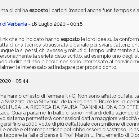
 ma di chi ha
esposto
i cartoni (magari anche fuori tempo): si
e di Verbania
- 18 Luglio 2020 - 00:16
 link che ho indicato hanno
esposto
le loro idee sulla conform
ratta di una tecnica strausurata e banale per sviare l'attenzion
e la si pensi, chi avesse 5 minuti di tempo unitamente alla 
personalmente la serietà dello scritto, ad esempio uno degli ste
 di dire nel mio piccolo non sono interessato al convincim
zialmente interessato ad indagare per proprio conto.
 2020 - 05:44
i che hanno chiesto di fermare il 5G. Non sono affatto bufale, 
 Svizzera, della Slovenia, della Regione di Bruxelles, di centin
G. DAGLI USA LA RICERCA DA PAURA: “DANNI AL DNA ED EF
e. Guai a parlarne. In ballo ci sono i miliardi delle aziende di
ovo sistema permetterà connessioni dati a maggiore velocità e
ngersi fino a 1000 volte di più dell’attuale con 1milione di con
delle onde elettromagnetiche potrebbe essere disastroso. In a
, a tappare la falla ci pensa Il Prof. Martin L. Pall, emerito di B