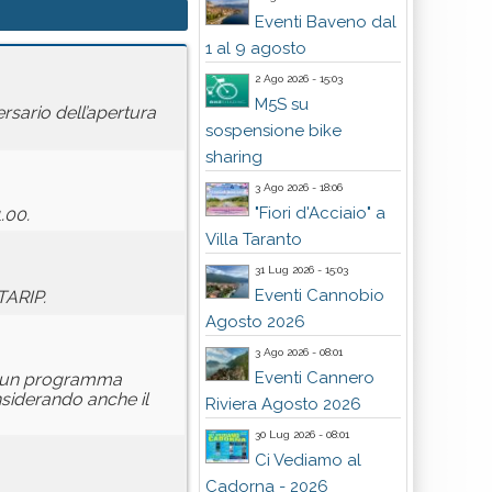
Eventi Baveno dal
1 al 9 agosto
2 Ago 2026 - 15:03
M5S su
rsario dell’apertura
sospensione bike
sharing
3 Ago 2026 - 18:06
"Fiori d'Acciaio" a
.00.
Villa Taranto
31 Lug 2026 - 15:03
Eventi Cannobio
TARIP.
Agosto 2026
3 Ago 2026 - 08:01
Eventi Cannero
nto un programma
nsiderando anche il
Riviera Agosto 2026
30 Lug 2026 - 08:01
Ci Vediamo al
Cadorna - 2026