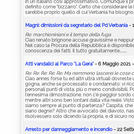
in un italiano cosi approssimativo. Comunque il p
definito come "bizzarro". Certo che considerare le i
sarebbe proprio quello di cui Verbania ha bisogno
Magni: dimissioni da segretario del Pd Verbania
- 
Re: marchioniniani e il tempo della fuga
Ciao renato brignone accuse gravissime e neppure t
Nel caso la Procura della Repubblica è disponibile
conoscenza dei fatti. Il tutto gratuitamente........
Atti vandalici al Parco "La Gera"
- 6 Maggio 2021 -
Re: Re: Re: Re: Re: Ma nemmeno lascerei le cose 
Ciao annes forse tu ed altri ultrà virtuali dovrest
gogna, anche se processato e condannato: vi ricord
personali punti di vista, più o meno condivisibili. P
l'ennesima dimostrazione, non c'è peggior sordo di
mentre altri sono ben lontani dalla vita reale. Vis
siamo sempre al punto di partenza? Caspita, che 
siano degne? Altro che avvocato del diavolo, nascon
risolvessero solo dicendo la propria, e di sicuro n
Arresto per danneggiamento e incendio
- 22 Sett