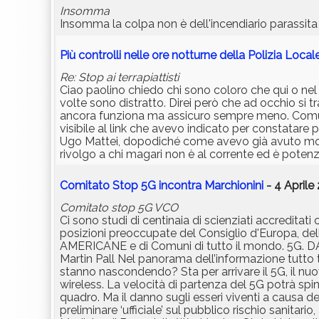
Insomma
Insomma la colpa non è dell'incendiario parassita
Più controlli nelle ore notturne della Polizia Local
Re: Stop ai terrapiattisti
Ciao paolino chiedo chi sono coloro che qui o nel
volte sono distratto. Direi però che ad occhio si t
ancora funziona ma assicuro sempre meno. Comunqu
visibile al link che avevo indicato per constatare 
Ugo Mattei, dopodiché come avevo già avuto modo
rivolgo a chi magari non è al corrente ed è poten
Comitato Stop 5G incontra Marchionini
- 4 Aprile
Comitato stop 5G VCO
Ci sono studi di centinaia di scienziati accreditat
posizioni preoccupate del Consiglio d'Europa, della
AMERICANE e di Comuni di tutto il mondo. 5
Martin Pall Nel panorama dell’informazione tutto tac
stanno nascondendo? Sta per arrivare il 5G, il nu
wireless. La velocità di partenza del 5G potrà spi
quadro. Ma il danno sugli esseri viventi a causa 
preliminare ‘ufficiale’ sul pubblico rischio sanitario