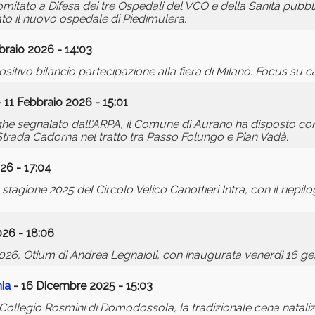
tato a Difesa dei tre Ospedali del VCO e della Sanità pubbli
to il nuovo ospedale di Piedimulera.
braio 2026 - 14:03
 positivo bilancio partecipazione alla fiera di Milano. Focus su cas
 11 Febbraio 2026 - 15:01
nghe segnalato dall'ARPA, il Comune di Aurano ha disposto con
Strada Cadorna nel tratto tra Passo Folungo e Pian Vadà.
26 - 17:04
agione 2025 del Circolo Velico Canottieri Intra, con il riepilogo
26 - 18:06
26, Otium di Andrea Legnaioli, con inaugurata venerdì 16 ge
ia
- 16 Dicembre 2025 - 15:03
 Collegio Rosmini di Domodossola, la tradizionale cena nataliz