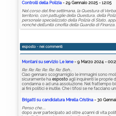
Controlli della Polizia
- 29 Gennaio 2025 - 12:05
Nel corso del fine settimana, la Questura di Verbani
territorio, con pattuglie della Questura, della Poliz
personale specializzato della Polizia di Stato, app
nonché dell’unità cinofila della Guardia di Finanza.
esposto
- nei commenti
Montani su servizio Le Iene
- 9 Marzo 2024 - 00:
Re: Re: Re: Re: Re: Re: Beh...
Ciao gennaro scognamiglio le immagini sono molt
sicuramente ha
esposto
agli inquirenti le propr
condanna o ad una assoluzione. Nel frattempo bi
ai fini politici è inutile. Che i tifosi se ne faccia
Brigatti su candidatura Mirella Cristina
- 30 Gennai
Penso che.....
dopo aver partecipato ad oltre 40anni di vita pol