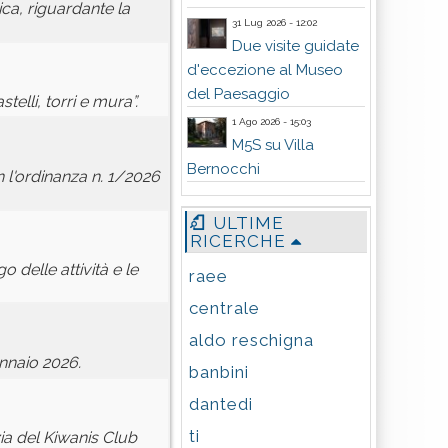
ca, riguardante la
31 Lug 2026 - 12:02
Due visite guidate
d'eccezione al Museo
del Paesaggio
telli, torri e mura”.
1 Ago 2026 - 15:03
M5S su Villa
Bernocchi
 l'ordinanza n. 1/2026
ULTIME
RICERCHE
 delle attività e le
raee
centrale
aldo reschigna
nnaio 2026.
banbini
dantedi
ti
ia del Kiwanis Club