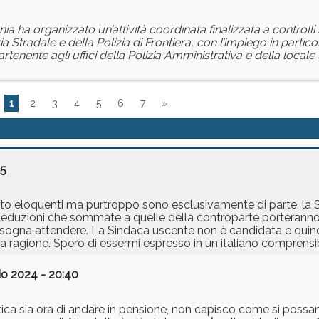
a ha organizzato un’attività coordinata finalizzata a controlli 
ia Stradale e della Polizia di Frontiera, con l’impiego in partic
artenente agli uffici della Polizia Amministrativa e della local
1
2
3
4
5
6
7
»
25
o eloquenti ma purtroppo sono esclusivamente di parte, la S
ie deduzioni che sommate a quelle della controparte porterann
sogna attendere. La Sindaca uscente non è candidata e quin
no una ragione. Spero di essermi espresso in un italiano comprensib
o 2024 - 20:40
itica sia ora di andare in pensione, non capisco come si poss