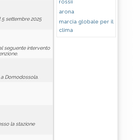
rossii
arona
l 5 settembre 2025
marcia globale per il
clima
dal seguente intervento
enzione.
no a Domodossola.
esso la stazione