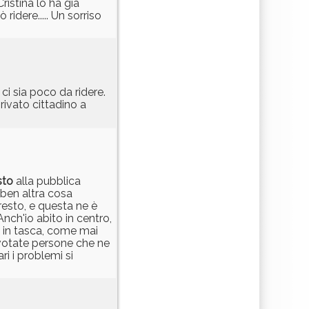
ristina lo ha già
ridere..... Un sorriso
ci sia poco da ridere.
rivato cittadino a
sto
alla pubblica
 ben altra cosa
 resto, e questa ne è
nch'io abito in centro,
à in tasca, come mai
 votate persone che ne
ri i problemi si