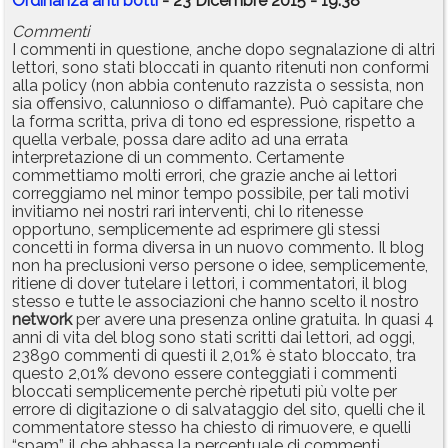
Ordinanza anti botti
- 23 Dicembre 2015 - 19:38
Commenti
I commenti in questione, anche dopo segnalazione di altri
lettori, sono stati bloccati in quanto ritenuti non conformi
alla policy (non abbia contenuto razzista o sessista, non
sia offensivo, calunnioso o diffamante). Può capitare che
la forma scritta, priva di tono ed espressione, rispetto a
quella verbale, possa dare adito ad una errata
interpretazione di un commento. Certamente
commettiamo molti errori, che grazie anche ai lettori
correggiamo nel minor tempo possibile, per tali motivi
invitiamo nei nostri rari interventi, chi lo ritenesse
opportuno, semplicemente ad esprimere gli stessi
concetti in forma diversa in un nuovo commento. Il blog
non ha preclusioni verso persone o idee, semplicemente,
ritiene di dover tutelare i lettori, i commentatori, il blog
stesso e tutte le associazioni che hanno scelto il nostro
network
per avere una presenza online gratuita. In quasi 4
anni di vita del blog sono stati scritti dai lettori, ad oggi,
23890 commenti di questi il 2,01% è stato bloccato, tra
questo 2,01% devono essere conteggiati i commenti
bloccati semplicemente perchè ripetuti più volte per
errore di digitazione o di salvataggio del sito, quelli che il
commentatore stesso ha chiesto di rimuovere, e quelli
“spam”, il che abbassa la percentuale di commenti