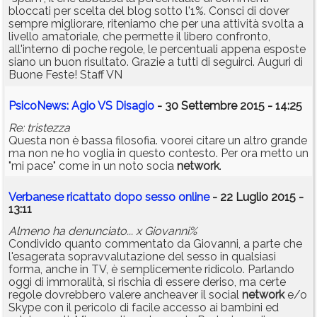
bloccati per scelta del blog sotto l'1%. Consci di dover
sempre migliorare, riteniamo che per una attività svolta a
livello amatoriale, che permette il libero confronto,
all'interno di poche regole, le percentuali appena esposte
siano un buon risultato. Grazie a tutti di seguirci. Auguri di
Buone Feste! Staff VN
PsicoNews: Agio VS Disagio
- 30 Settembre 2015 - 14:25
Re: tristezza
Questa non è bassa filosofia. voorei citare un altro grande
ma non ne ho voglia in questo contesto. Per ora metto un
"mi pace" come in un noto socia
network
.
Verbanese ricattato dopo sesso online
- 22 Luglio 2015 -
13:11
Almeno ha denunciato... x Giovanni%
Condivido quanto commentato da Giovanni, a parte che
l'esagerata sopravvalutazione del sesso in qualsiasi
forma, anche in TV, è semplicemente ridicolo. Parlando
oggi di immoralità, si rischia di essere deriso, ma certe
regole dovrebbero valere ancheaver il social
network
e/o
Skype con il pericolo di facile accesso ai bambini ed