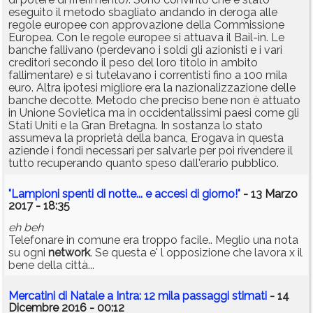
eseguito il metodo sbagliato andando in deroga alle
regole europee con approvazione della Commissione
Europea. Con le regole europee si attuava il Bail-in. Le
banche fallivano (perdevano i soldi gli azionisti e i vari
creditori secondo il peso del loro titolo in ambito
fallimentare) e si tutelavano i correntisti fino a 100 mila
euro. Altra ipotesi migliore era la nazionalizzazione delle
banche decotte. Metodo che preciso bene non è attuato
in Unione Sovietica ma in occidentalissimi paesi come gli
Stati Uniti e la Gran Bretagna. In sostanza lo stato
assumeva la proprietà della banca, Erogava in questa
aziende i fondi necessari per salvarle per poi rivendere il
tutto recuperando quanto speso dall'erario pubblico.
"Lampioni spenti di notte... e accesi di giorno!"
- 13 Marzo
2017 - 18:35
eh beh
Telefonare in comune era troppo facile.. Meglio una nota
su ogni
network
. Se questa e' l opposizione che lavora x il
bene della città...
Mercatini di Natale a Intra: 12 mila passaggi stimati
- 14
Dicembre 2016 - 00:12