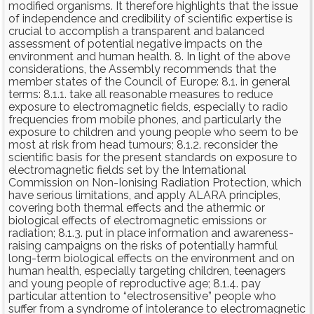
modified organisms. It therefore highlights that the issue
of independence and credibility of scientific expertise is
crucial to accomplish a transparent and balanced
assessment of potential negative impacts on the
environment and human health. 8. In light of the above
considerations, the Assembly recommends that the
member states of the Council of Europe: 8.1. in general
terms: 8.1.1. take all reasonable measures to reduce
exposure to electromagnetic fields, especially to radio
frequencies from mobile phones, and particularly the
exposure to children and young people who seem to be
most at risk from head tumours; 8.1.2. reconsider the
scientific basis for the present standards on exposure to
electromagnetic fields set by the International
Commission on Non-Ionising Radiation Protection, which
have serious limitations, and apply ALARA principles,
covering both thermal effects and the athermic or
biological effects of electromagnetic emissions or
radiation; 8.1.3. put in place information and awareness-
raising campaigns on the risks of potentially harmful
long-term biological effects on the environment and on
human health, especially targeting children, teenagers
and young people of reproductive age; 8.1.4. pay
particular attention to “electrosensitive” people who
suffer from a syndrome of intolerance to electromagnetic