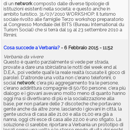
di un
network
composto dalle diverse tipologie di
istituzioni esistenti nella società: e questo anche in
ambito turistico. 31/07/2010 WORKSHOP: Il turismo
sociale rivolto alle famiglie Terzo workshop preparatorio
al Congresso Mondiale del BITS (Bureau International du
Turism Social) che si terrà dal 19 al 23 settembre 2010 a
Rimini.
Cosa succede a Verbania?
- 6 Febbraio 2015 - 11:52
Verbania da vivere
Questo è quanto parzialmente si vede per strada,
provate a dare una sbirciatina le notti dei week end al
D.E.A., poi vedete qual'è la reale realtà (scusate il gioco di
parole). D'altronde una volta non c'erano telefonini, 0
social
network
; c'era più aggregamento tra le persone,
c'erano addirittura compagnie di 50/60 persone, c'era più
dialogo e i giovani avevano molto meno di quanto hanno
oggi ma si divertivano di più e la socializzazione alla
base, per non parlare delle 7 discoteche che portavano
gente anche da altre zone, lasciando i giovani in città, la
gente usciva di casa alle 21.00 e alla 01.00 era già a
nanna, oggi chi esce di casa alle 22.00 è uno sfigato. La
soluzione ci sarebbe, riportare a Verbania un prototipo di
locali come una volta e lo stesso modo di vita dei nostri