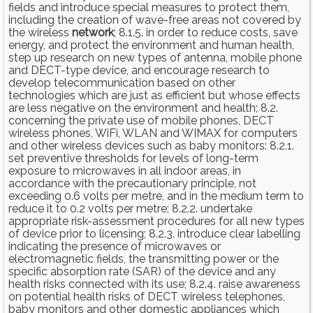
fields and introduce special measures to protect them,
including the creation of wave-free areas not covered by
the wireless
network
; 8.1.5. in order to reduce costs, save
energy, and protect the environment and human health,
step up research on new types of antenna, mobile phone
and DECT-type device, and encourage research to
develop telecommunication based on other
technologies which are just as efficient but whose effects
are less negative on the environment and health; 8.2.
concerning the private use of mobile phones, DECT
wireless phones, WiFi, WLAN and WIMAX for computers
and other wireless devices such as baby monitors: 8.2.1.
set preventive thresholds for levels of long-term
exposure to microwaves in all indoor areas, in
accordance with the precautionary principle, not
exceeding 0.6 volts per metre, and in the medium term to
reduce it to 0.2 volts per metre; 8.2.2. undertake
appropriate risk-assessment procedures for all new types
of device prior to licensing; 8.2.3. introduce clear labelling
indicating the presence of microwaves or
electromagnetic fields, the transmitting power or the
specific absorption rate (SAR) of the device and any
health risks connected with its use; 8.2.4. raise awareness
on potential health risks of DECT wireless telephones,
baby monitors and other domestic appliances which