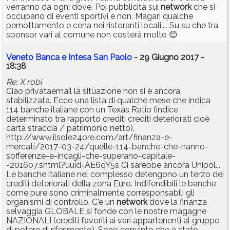
verranno da ogni dove. Poi pubblicità sui
network
che si
occupano di eventi sportivi e non. Magari qualche
pernottamento e cena nei ristoranti locali.... Su su che tra
sponsor vari al comune non costerà molto 😊
Veneto Banca e Intesa San Paolo
- 29 Giugno 2017 -
18:38
Re: X robi
Ciao privataemail la situazione non si è ancora
stabilizzata. Ecco una lista di qualche mese che indica
114 banche italiane con un Texas Ratio (indice
determinato tra rapporto crediti crediti deteriorati cioè
carta straccia / patrimonio netto).
http://www.ilsole24ore.com/art/finanza-e-
mercati/2017-03-24/quelle-114-banche-che-hanno-
sofferenze-e-incagli-che-superano-capitale-
-201607.shtml?uuid=AE6qY5s Ci sarebbe ancora Unipol...
Le banche italiane nel complesso detengono un terzo dei
crediti deteriorati della zona Euro. Indifendibili le banche
come pure sono criminalmente corresponsabili gli
organismi di controllo. C'è un
network
dove la finanza
selvaggia GLOBALE si fonde con le nostre magagne
NAZIONALI (crediti favoriti ai vari appartenenti al gruppo
di potere di riferimento). Sono convinto che è stato