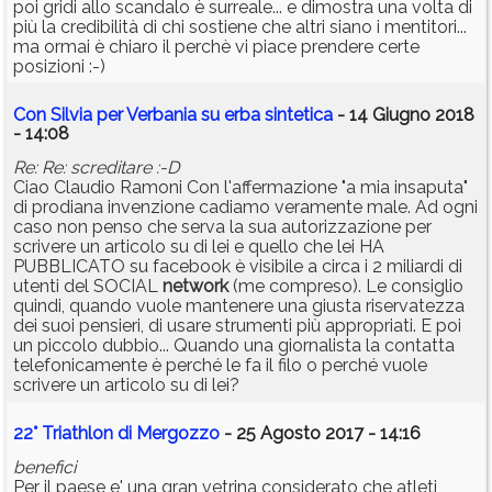
poi gridi allo scandalo è surreale... e dimostra una volta di
più la credibilità di chi sostiene che altri siano i mentitori...
ma ormai è chiaro il perchè vi piace prendere certe
posizioni :-)
Con Silvia per Verbania su erba sintetica
- 14 Giugno 2018
- 14:08
Re: Re: screditare :-D
Ciao Claudio Ramoni Con l'affermazione "a mia insaputa"
di prodiana invenzione cadiamo veramente male. Ad ogni
caso non penso che serva la sua autorizzazione per
scrivere un articolo su di lei e quello che lei HA
PUBBLICATO su facebook è visibile a circa i 2 miliardi di
utenti del SOCIAL
network
(me compreso). Le consiglio
quindi, quando vuole mantenere una giusta riservatezza
dei suoi pensieri, di usare strumenti più appropriati. E poi
un piccolo dubbio... Quando una giornalista la contatta
telefonicamente è perché le fa il filo o perché vuole
scrivere un articolo su di lei?
22° Triathlon di Mergozzo
- 25 Agosto 2017 - 14:16
benefici
Per il paese e' una gran vetrina considerato che atleti