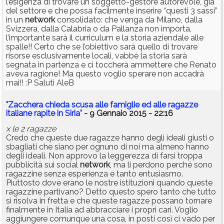
l’esigenza di trovare un soggetto-gestore autorevole, già
del settore e che possa facilmente inserire “questi 3 sassi”
in un
network
consolidato: che venga da Milano, dalla
Svizzera, dalla Calabria o da Pallanza non importa,
l’importante sarà il curriculum e la storia aziendale alle
spalle!! Certo che se l’obiettivo sarà quello di trovare
risorse esclusivamente locali, vabbè la storia sarà
segnata in partenza e ci toccherà ammettere che Renato
aveva ragione! Ma questo voglio sperare non accadrà
mai!! :P Saluti AleB
"Zacchera chieda scusa alle famiglie ed alle ragazze
italiane rapite in Siria"
- 9 Gennaio 2015 - 22:16
x le 2 ragazze
Credo che queste due ragazze hanno degli ideali giusti o
sbagliati che siano per ognuno di noi ma almeno hanno
degli ideali. Non approvo la leggerezza di farsi troppa
pubblicità sui social
network
, ma li perdono perché sono
ragazzine senza esperienza e tanto entusiasmo.
Piuttosto dove erano le nostre istituzioni quando queste
ragazzine partivano? Detto questo spero tanto che tutto
si risolva in fretta e che queste ragazze possano tornare
finalmente in Italia ad abbracciare i propri cari. Voglio
aggiungere comunque una cosa, in posti così ci vado per