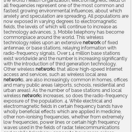
the World Health Organization, electromagnetic fields of
all frequencies represent one of the most common and
fastest growing environmental influences, about which
anxiety and speculation are spreading. All populations are
now exposed in varying degrees to electromagnetic
fields, the levels of which will continue to increase as
technology advances. 3. Mobile telephony has become
commonplace around the world. This wireless
technology relies upon an extensive
network
of fixed
antennae, or base stations, relaying information with
radio-frequency signals. Over 1.4 million base stations
exist worldwide and the number is increasing significantly
with the introduction of third generation technology.
Other wireless
network
s that allow high-speed Internet
access and services, such as wireless local area
network
s, are also increasingly common in homes, offices
and many public areas (airports, schools, residential and
urban areas). As the number of base stations and local
wireless
network
s increases, so does the radio-frequency
exposure of the population. 4. While electrical and
electromagnetic fields in certain frequency bands have
wholly beneficial effects which are applied in medicine,
other non-ionising frequencies, whether from extremely
low frequencies, power lines or certain high frequency
waves used in the fields of radar, telecommunications