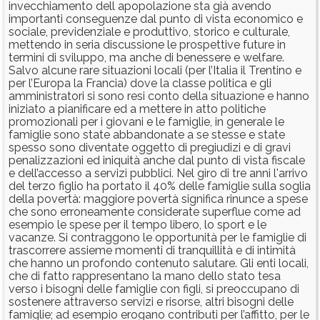
invecchiamento dell apopolazione sta già avendo
importanti conseguenze dal punto di vista economico e
sociale, previdenziale e produttivo, storico e culturale,
mettendo in seria discussione le prospettive future in
termini di sviluppo, ma anche di benessere e welfare.
Salvo alcune rare situazioni locali (per l’Italia il Trentino e
per l’Europa la Francia) dove la classe politica e gli
amministratori si sono resi conto della situazione e hanno
iniziato a pianificare ed a mettere in atto politiche
promozionali per i giovani e le famiglie, in generale le
famiglie sono state abbandonate a se stesse e state
spesso sono diventate oggetto di pregiudizi e di gravi
penalizzazioni ed iniquità anche dal punto di vista fiscale
e dell’accesso a servizi pubblici. Nel giro di tre anni l'arrivo
del terzo figlio ha portato il 40% delle famiglie sulla soglia
della povertà: maggiore povertà significa rinunce a spese
che sono erroneamente considerate superflue come ad
esempio le spese per il tempo libero, lo sport e le
vacanze. Si contraggono le opportunità per le famiglie di
trascorrere assieme momenti di tranquillità e di intimità
che hanno un profondo contenuto salutare. Gli enti locali,
che di fatto rappresentano la mano dello stato tesa
verso i bisogni delle famiglie con figli, si preoccupano di
sostenere attraverso servizi e risorse, altri bisogni delle
famiglie; ad esempio erogano contributi per l’affitto, per le