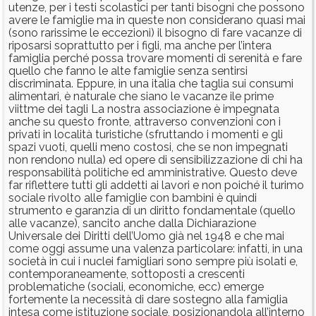
utenze, per i testi scolastici per tanti bisogni che possono
avere le famiglie ma in queste non considerano quasi mai
(sono rarissime le eccezioni) il bisogno di fare vacanze di
riposarsi soprattutto per i figli, ma anche per l’intera
famiglia perché possa trovare momenti di serenità e fare
quello che fanno le alte famiglie senza sentirsi
discriminata. Eppure, in una italia che taglia sui consumi
alimentari, è naturale che siano le vacanze ile prime
viittme dei tagli La nostra associazione è impegnata
anche su questo fronte, attraverso convenzioni con i
privati in località turistiche (sfruttando i momenti e gli
spazi vuoti, quelli meno costosi, che se non impegnati
non rendono nulla) ed opere di sensibilizzazione di chi ha
responsabilità politiche ed amministrative. Questo deve
far riflettere tutti gli addetti ai lavori e non poiché il turimo
sociale rivolto alle famiglie con bambini è quindi
strumento e garanzia di un diritto fondamentale (quello
alle vacanze), sancito anche dalla Dichiarazione
Universale dei Diritti dell’Uomo già nel 1948 e che mai
come oggi assume una valenza particolare: infatti, in una
società in cui i nuclei famigliari sono sempre più isolati e,
contemporaneamente, sottoposti a crescenti
problematiche (sociali, economiche, ecc) emerge
fortemente la necessità di dare sostegno alla famiglia
intesa come istituzione sociale, posizionandola all’interno