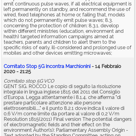
emit continuous pulse waves, if all electrical equipment is
left permanently on standby, and recommend the use of
wired, fixed telephones at home or, failing that, models
which do not permanently emit pulse waves; 8.3.
concerning the protection of children: 8.3.1. develop
within different ministries (education, environment and
health) targeted information campaigns aimed at
teachers, parents and children to alert them to the
specific risks of early, ill-considered and prolonged use of
mobiles and other devices emitting microwaves;
Comitato Stop 5G incontra Marchionini
- 14 Febbraio
2020 - 21:25
Comitato stop 5G VCO
GENT SIG. ROCCO Le copio di seguito la risoluzione
integrale in lingua inglese 1815 del 2011 del Consiglio
d'Europa. Legga attentamente i 8.1.4. che afferma "di
prestare particolare attenzione alle persone
elettrosensibili....." e il punto 8.2.1 dove indica il valore di
0,6 V/m come limite da portare al valore di 0,2 V/m
Resolution 1815(2011) Final version The potential dangers
of electromagnetic fields and their effect on the
environment Author(s): Parliamentary Assembly Origin -
Text adopted by the Standing Committee, acting on