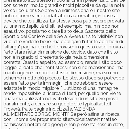
presentato allo stesso modo anche in presenza di device
con schermi molto grandi o molti piccoli (e da qui la nota
verso i cellulari). Se prova a ridimensionare il nostro sito,
noterà come viene riadattato in automatico, in base al
device che lo utilizza. La stessa cosa può essere provata
su una molteplicità di siti: ad esempio, ma in modo non
esaustivo, possiamo citare il sito della Gazzetta dello
Sport o del Corriere della Sera. Avere un sito "visibile" non
vuol dire vederlo bene, ma obbligare l'utente ad azioni di
"allarga" pagina, perché il browser, in questo caso, prova a
farlo stare nella dimensione del device, dato che il sito
non è in grado di presentarlo già nella dimensione
corretta. Questo aspetto, ad esempio, rende il sito poco
leggibile, dato che i font stessi non si ridimensionano, ma
mantengono sempre la stessa dimensione, ma su uno
schermo molto più piccolo. Lo stesso discorso potrebbe
essere fatto per le immagini, che potrebbero essere
adattate in modo migliore. * L'utilizzo di una immagine
rende impossibile la ricerca di testi, per quello non viene
quasi mai utilizzata nel web design di un sito. Se prova,
banalmente, a cercare su google site:typicaltaste.it
Troverà, fra le pagine indicizzate, "AZIENDA
ALIMENTARE BORGO MONTI" Se però affina la ricerca
con il nome del proprietario site:typicaltaste.it matteo
camisasca noterà che google non presenta nessun dato,