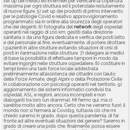
set up dei medici ed infermieri per verificare la copertura
massima per ogni struttura ed il potenziale reclutamento
di nuove figure. 5) set up dei prodotti di primo intervento
per le patologie Covid e relativo approvvigionamento
programmato sia in ordine alla sicurezza degli operatori
che dei degenti. 6) fotografia del
network
degli ospedali
operanti nel raggio di 100 km, gestiti dalla direzione
sanitaria o da una figura dedicata e verifica dei posti letto
e del personale al fine, eventualmente, di potere dirottare
i pazienti in altre strutture evitando situazioni di crisi di
posti in rianimazione nelle strutture. 7) delegare ai medici
di base la possibilità di effettuare tamponi in modo da
evitare ingorghi nelle strutture ospedaliere. 8) costituire in
tempi brevi una task force locale addestrata
preliminarmente all’assistenza dei cittadini con l’aiuto
delle Forze Armate, degli Alpini o della Protezione Civile
in collaborazione con psicologi operanti nel territorio. 9)
aggiornamento dei sistemi informatici condivisi tra
ospedali, ASL e regioni, ancora incompleti e non
dialoganti tra loro (un dramma). Mi fermo qui, ma ci
sarebbe molto altro ancora. Certo che ne verremo fuori, il
mondo non si fermerà al Covid19, tuttavia ciò che mi
chiedo saremo in grado, dopo questa pandemia, di far
fronte ad altre eventuali situazioni del genere? Saremo in
grado di creare una polis che, finalmente, possa essere