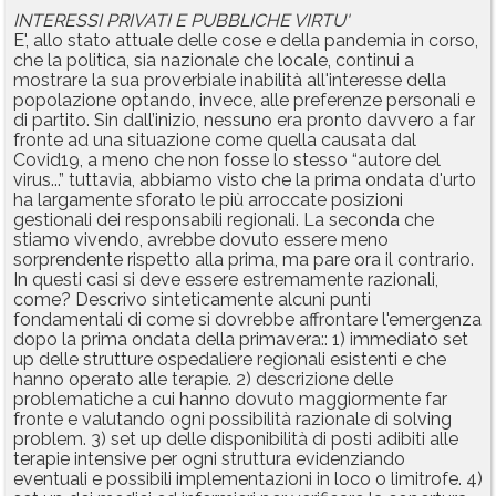
INTERESSI PRIVATI E PUBBLICHE VIRTU'
E', allo stato attuale delle cose e della pandemia in corso,
che la politica, sia nazionale che locale, continui a
mostrare la sua proverbiale inabilità all'interesse della
popolazione optando, invece, alle preferenze personali e
di partito. Sin dall’inizio, nessuno era pronto davvero a far
fronte ad una situazione come quella causata dal
Covid19, a meno che non fosse lo stesso “autore del
virus...” tuttavia, abbiamo visto che la prima ondata d'urto
ha largamente sforato le più arroccate posizioni
gestionali dei responsabili regionali. La seconda che
stiamo vivendo, avrebbe dovuto essere meno
sorprendente rispetto alla prima, ma pare ora il contrario.
In questi casi si deve essere estremamente razionali,
come? Descrivo sinteticamente alcuni punti
fondamentali di come si dovrebbe affrontare l'emergenza
dopo la prima ondata della primavera:: 1) immediato set
up delle strutture ospedaliere regionali esistenti e che
hanno operato alle terapie. 2) descrizione delle
problematiche a cui hanno dovuto maggiormente far
fronte e valutando ogni possibilità razionale di solving
problem. 3) set up delle disponibilità di posti adibiti alle
terapie intensive per ogni struttura evidenziando
eventuali e possibili implementazioni in loco o limitrofe. 4)