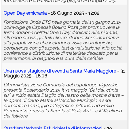
formazione e creatività dal 29 giugno al 6 luglio 2025.
Open Day emicrania
- 18 Giugno 2025 - 12:02
Fondazione Onda ETS nella giornata del 19 giugno 2025
coinvolge gli Ospedali Bollino Rosa per promuovere la
terza edizione dell’(H) Open Day dedicato all’emicrania,
offrendo servizi gratuiti clinico-diagnostici e informativi
alla popolazione che includono visite neurologiche,
consulenze con gli esperti, test di valutazione, info point,
conferenze e distribuzione di materiale dedicato per la
prevenzione, la diagnosi e la cura delle cefalee.
Una nuova stagione di eventi a Santa Maria Maggiore
- 31
Maggio 2025 - 18:06
L'Amministrazione Comunale del capoluogo vigezzino
presenta il calendario 2025 Il 31 maggio “Dai dai, cünta
su”, a inizio estate il taglio del nastro delle mostre d'arte –
le opere di Carlo Mattei al Vecchio Municipio e sedi
correlate e l'omaggio fotografico-pittorico ad Emilio
Sommariva presso la Scuola di Belle Arti – e il Weekend
del folklore.
Quartiere Verbania Est: richiesta di informazioni
- 29