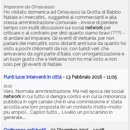
Imparare da Ornavasso
Ho visitato domenica ad Ornavasso la Grotta di Babbo
Natale e i mercatini... suggerirei ai commercianti e alla
stessa amministrazione comunale - invece di perdere
tempo con inutili discussioni sui social
network
per
criticare o al contrario per dirsi quanto siamo bravi (???) -
di andare ad imparare. Gli eventi di Verbania, per non
parlare dei mercatini, sono distanti anni luce da quanto ho
visto a pochi chilometri da noi, con turisti veri, che
arrivavano da ogni parte d'Italia, con un'organizzazione e
un buon gusto che a Verbania non ho mai visto..e non
solo per gli eventi di Natale.
Punti luce: interventi in città
- 13 Febbraio 2016 - 11:05
livio
Vero. Normale amministrazione. Ma nell epoca dei social
network
in cui tutto si denigra contro e in cui la minoranza
pubblica in ogni canale che in una commissione e' stata
accolta una loro proposta (in un contesto molto-molto
piu ampio)... Capisci tutto.... Livello un po'scarsino in
generale.....