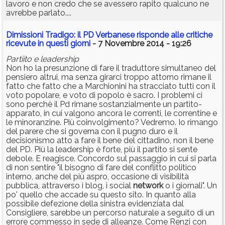
lavoro e non credo che se avessero rapito qualcuno ne
avrebbe parlato....
Dimissioni Tradigo: il PD Verbanese risponde alle critiche
ricevute in questi giorni
- 7 Novembre 2014 - 19:26
Partiito e leadership
Non ho la presunzione di fare il traduttore simultaneo del
pensiero altrui, ma senza girarci troppo attorno rimane il
fatto che fatto che a Marchionini ha stracciato tutti con il
voto popolare, e voto di popolo è sacro. I problemi ci
sono perchè il Pd rimane sostanzialmente un partito-
apparato, in cui valgono ancora le correnti, le correntine e
le minoranzine. Più coinvolgimento? Vedremo. Io rimango
del parere che si governa con il pugno duro e il
decisionismo atto a fare il bene del cittadino, non il bene
del PD. Più la leadership è forte, più il partito si sente
debole. E reagisce. Concordo sul passaggio in cui si parla
di non sentire "il bisogno di fare del conflitto politico
interno, anche del più aspro, occasione di visibilità
pubblica, attraverso i blog, i social
network
o i giornali". Un
po' quello che accade su questo sito. In quanto alla
possibile defezione della sinistra evidenziata dal
Consigliere, sarebbe un percorso naturale a seguito di un
errore commesso in sede di alleanze. Come Renzi con