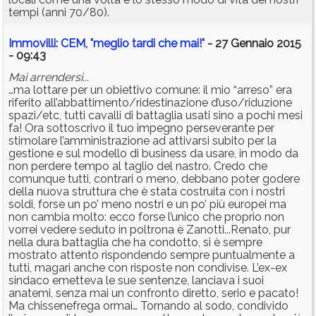
tempi (anni 70/80).
Immovilli: CEM, "meglio tardi che mai!"
- 27 Gennaio 2015
- 09:43
Mai arrendersi...
…ma lottare per un obiettivo comune: il mio “arreso” era
riferito all’abbattimento/ridestinazione d’uso/riduzione
spazi/etc, tutti cavalli di battaglia usati sino a pochi mesi
fa! Ora sottoscrivo il tuo impegno perseverante per
stimolare l’amministrazione ad attivarsi subito per la
gestione e sul modello di business da usare, in modo da
non perdere tempo al taglio del nastro. Credo che
comunque tutti, contrari o meno, debbano poter godere
della nuova struttura che è stata costruita con i nostri
soldi, forse un po’ meno nostri e un po’ più europei ma
non cambia molto: ecco forse l’unico che proprio non
vorrei vedere seduto in poltrona è Zanotti...Renato, pur
nella dura battaglia che ha condotto, si è sempre
mostrato attento rispondendo sempre puntualmente a
tutti, magari anche con risposte non condivise. L’ex-ex
sindaco emetteva le sue sentenze, lanciava i suoi
anatemi, senza mai un confronto diretto, serio e pacato!
Ma chissenefrega ormai… Tornando al sodo, condivido