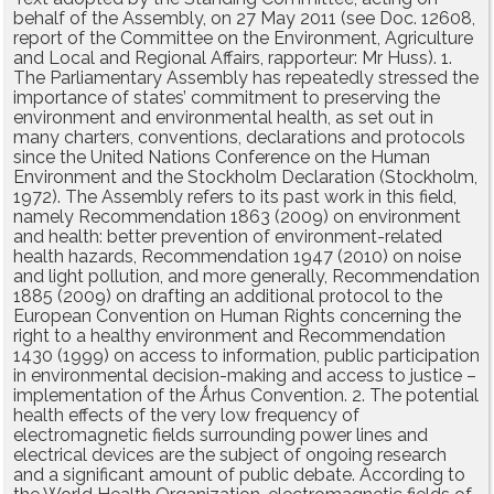
behalf of the Assembly, on 27 May 2011 (see Doc. 12608,
report of the Committee on the Environment, Agriculture
and Local and Regional Affairs, rapporteur: Mr Huss). 1.
The Parliamentary Assembly has repeatedly stressed the
importance of states’ commitment to preserving the
environment and environmental health, as set out in
many charters, conventions, declarations and protocols
since the United Nations Conference on the Human
Environment and the Stockholm Declaration (Stockholm,
1972). The Assembly refers to its past work in this field,
namely Recommendation 1863 (2009) on environment
and health: better prevention of environment-related
health hazards, Recommendation 1947 (2010) on noise
and light pollution, and more generally, Recommendation
1885 (2009) on drafting an additional protocol to the
European Convention on Human Rights concerning the
right to a healthy environment and Recommendation
1430 (1999) on access to information, public participation
in environmental decision-making and access to justice –
implementation of the Ǻrhus Convention. 2. The potential
health effects of the very low frequency of
electromagnetic fields surrounding power lines and
electrical devices are the subject of ongoing research
and a significant amount of public debate. According to