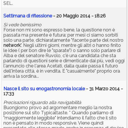
SEL.
Settimana di riflessione
- 20 Maggio 2014 - 18:26
Si vede benissimo
Forse non mi sono espresso bene, la questione non è
passata ma presente è futura: per mesi ci siamo sorbiti
solo una parte, dichiaratamente "facente parte del nostro
network
". Negli ultimi giorni, mentre gli altri o hanno finito
le idee ( per bon dire le "sparate") o sanno solo parlare di
Alba e del senatore Ruvolo, c'è una candidata che sta
parlando di questioni serie e dimenticate dai più, vedi oggi
l'annuncio che l'area Acetati, dalla quale passa il futuro
dell'intera città, è in vendita. E "casualmente" proprio ora
arriva la sordina...
Nasce il sito su enogastronomia locale
- 31 Marzo 2014 -
17:33
Precisazioni riguardo alla navigabilità
Buongiorno provo ad argomentare meglio la nostra
posizione sul sito Typicaltaste. * Quando parliamo di
"maggiormente leggibile" intendiamo il fatto che il sito
non è pensato in modo responsive. Viene quindi