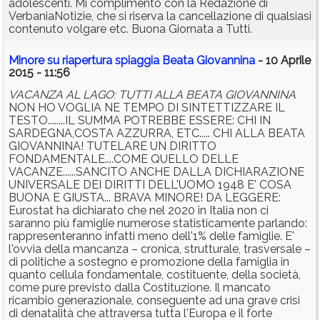
adolescenti. Mi complimento con la Redazione di
VerbaniaNotizie, che si riserva la cancellazione di qualsiasi
contenuto volgare etc. Buona Giornata a Tutti.
Minore su riapertura spiaggia Beata Giovannina
- 10 Aprile
2015 - 11:56
VACANZA AL LAGO: TUTTI ALLA BEATA GIOVANNINA
NON HO VOGLIA NE TEMPO DI SINTETTIZZARE IL
TESTO........IL SUMMA POTREBBE ESSERE: CHI IN
SARDEGNA,COSTA AZZURRA, ETC..... CHI ALLA BEATA
GIOVANNINA! TUTELARE UN DIRITTO
FONDAMENTALE....COME QUELLO DELLE
VACANZE......SANCITO ANCHE DALLA DICHIARAZIONE
UNIVERSALE DEI DIRITTI DELL'UOMO 1948 E' COSA
BUONA E GIUSTA... BRAVA MINORE! DA LEGGERE:
Eurostat ha dichiarato che nel 2020 in Italia non ci
saranno più famiglie numerose statisticamente parlando:
rappresenteranno infatti meno dell'1% delle famiglie. E'
l'ovvia della mancanza – cronica, strutturale, trasversale –
di politiche a sostegno e promozione della famiglia in
quanto cellula fondamentale, costituente, della società,
come pure previsto dalla Costituzione. Il mancato
ricambio generazionale, conseguente ad una grave crisi
di denatalità che attraversa tutta l'Europa e il forte