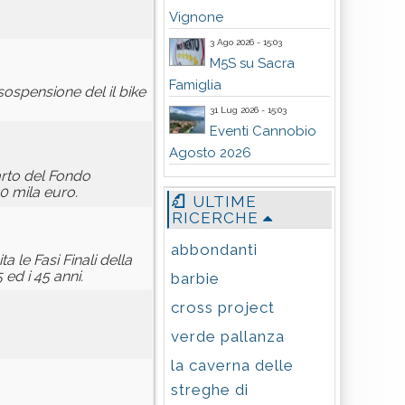
Vignone
3 Ago 2026 - 15:03
M5S su Sacra
Famiglia
ospensione del il bike
31 Lug 2026 - 15:03
Eventi Cannobio
Agosto 2026
arto del Fondo
0 mila euro.
ULTIME
RICERCHE
abbondanti
 le Fasi Finali della
ed i 45 anni.
barbie
cross project
verde pallanza
la caverna delle
streghe di