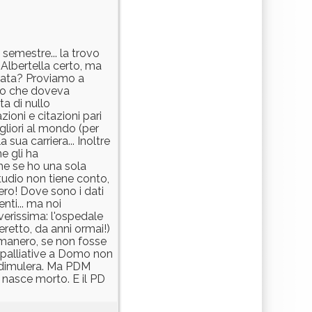
 semestre... la trovo
 Albertella certo, ma
diata? Proviamo a
dio che doveva
ta di nullo
ioni e citazioni pari
igliori al mondo (per
sua carriera... Inoltre
e gli ha
he se ho una sola
tudio non tiene conto,
ero! Dove sono i dati
nti... ma noi
verissima: l'ospedale
eretto, da anni ormai!)
omanero, se non fosse
i palliative a Domo non
Piedimulera. Ma PDM
e nasce morto. E il PD