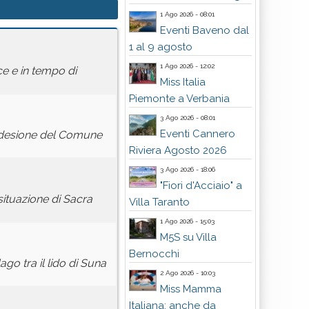
1 Ago 2026 - 08:01
Eventi Baveno dal
1 al 9 agosto
1 Ago 2026 - 12:02
e e in tempo di
Miss Italia
Piemonte a Verbania
3 Ago 2026 - 08:01
Eventi Cannero
'adesione del Comune
Riviera Agosto 2026
3 Ago 2026 - 18:06
"Fiori d'Acciaio" a
ituazione di Sacra
Villa Taranto
1 Ago 2026 - 15:03
M5S su Villa
Bernocchi
ago tra il lido di Suna
2 Ago 2026 - 10:03
Miss Mamma
Italiana: anche da