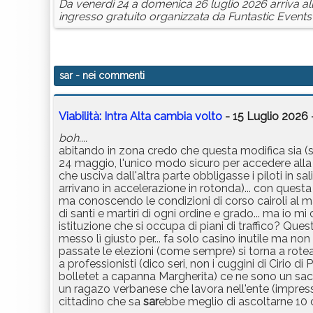
Da venerdì 24 a domenica 26 luglio 2026 arriva al
ingresso gratuito organizzata da Funtastic Events 
sar
- nei commenti
Viabilità: Intra Alta cambia volto
- 15 Luglio 2026 
boh....
abitando in zona credo che questa modifica sia (
24 maggio, l'unico modo sicuro per accedere all
che usciva dall'altra parte obbligasse i piloti in sa
arrivano in accelerazione in rotonda)... con ques
ma conoscendo le condizioni di corso cairoli al mat
di santi e martiri di ogni ordine e grado... ma io mi 
istituzione che si occupa di piani di traffico? Que
messo lì giusto per... fa solo casino inutile ma non 
passate le elezioni (come sempre) si torna a roteare
a professionisti (dico seri, non i cuggini di Cirio d
bolletet a capanna Margherita) ce ne sono un sacc
un ragazo verbanese che lavora nell'ente (impressi
cittadino che sa
sar
ebbe meglio di ascoltarne 10 c