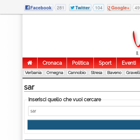
Facebook
281
Twitter
104
Google+
49
I
Cronaca
Politica
Sport
Eventi
Verbania
Omegna
Cannobio
Stresa
Baveno
Gravel
sar
Inserisci quello che vuoi cercare