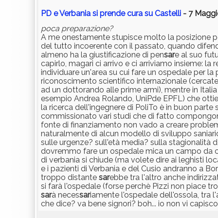
PD e Verbania si prende cura su Castelli
- 7 Maggi
poca preparazione?
A me onestamente stupisce molto la posizione politi
del tutto incoerente con il passato, quando difend
almeno ha la giustificazione di pen
sar
e al suo fut
capirlo, magari ci arrivo e ci arriviamo insieme:
individuare un'area su cui fare un ospedale per la 
riconoscimento scientifico internazionale (cercate
ad un dottorando alle prime armi), mentre in Italia
esempio Andrea Rolando, UniPde EPFL) che ottiene pi
la ricerca dell'ingegnere di PoliTo è in buon par
commissionato vari studi che di fatto compongono 
fonte di finanziamento non vado a creare problemi 
naturalmente di alcun modello di sviluppo saniari
sulle urgenze? sull'età media? sulla stagionalità de
dovremmo fare un ospedale mica un campo da calcio
di verbania si chiude (ma volete dire ai leghisti l
e i pazienti di Verbania e del Cusio andranno a 
troppo distante
sar
ebbe tra l'altro anche indirizz
si farà l'ospedale (forse perchè Pizzi non piace tr
sar
à neces
sar
iamente l'ospedale dell'ossola, tra l
che dice? va bene signori? boh... io non vi capisco 