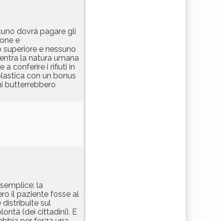
lcuno dovrà pagare gli
ione e
no superiore e nessuno
bentra la natura umana
 conferire i rifiuti in
plastica con un bonus
hi butterrebbero
semplice: la
ro il paziente fosse al
distribuite sul
ontà (dei cittadini). E
 abbia per forza una