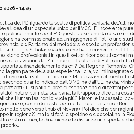
o 2026 - 14:25
ca del PD riguardo le scelte di politica sanitaria dell'ultimo
eva l'idea di un ospedale unico per il VCO. E' incoerente pure
uro politico, mentre per il PD questa posizione da cosa è me
 la regione ha commissionato ad un ingegnere di PoliTo uno stu
provincia, ok. Partiamo dal metodo: si è scelto un professionis
lo su Google Scholar, e vedrete che ha un numero di pubblicaz
 esistono professionisti in questi settori riconosciuti come i m
ù citazioni in due/tre giorni del collega di PoliTo in tutta la 
te supportata finanziariamente da chi? Da Regione Piemonte! Ch
la gran parte della sua esperienza... ora, voi mi insegnate c
di chi mi dà i soldi... o forse no? Ma passiamo al merito: lo s
o secondo quanto indicato dall'OMS, ne dall'UE, ne dal Minist
i pazienti? Lì si parla di aree di esondazione e di terreni pende
! Inoltre, pur nella sua banalità il rapporto dice una cosa 
ocali che Humanitas non lo vuole più? Maroni è trapassato, pov
Borgomanero, come del resto per molte cose già fanno. (Borg
ato molto bene verso l'hub di Novara). Poi dice che per ragion
oppo in regione?) ma lo si farà, dispettino e cioccolatino, a 
'altro visti i numeri, le dinamiche e le distanze un ospedale ch
proprio...