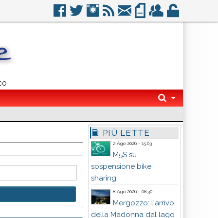
co
PIÙ LETTE
2 Ago 2026 - 15:03
M5S su
sospensione bike
sharing
8 Ago 2026 - 08:30
Mergozzo: l'arrivo
della Madonna dal lago