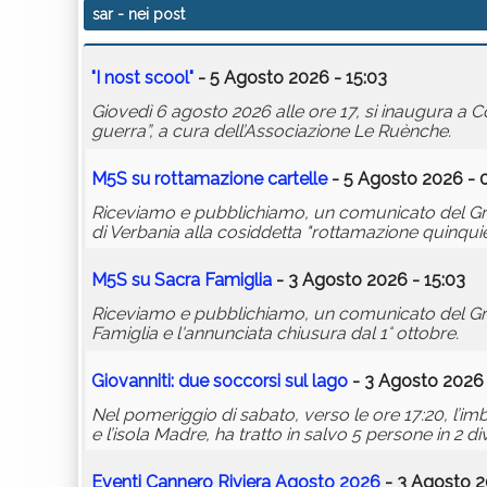
sar
- nei post
"I nost scool"
- 5 Agosto 2026 - 15:03
Giovedì 6 agosto 2026 alle ore 17, si inaugura a
guerra”, a cura dell’Associazione Le Ruènche.
M5S su rottamazione cartelle
- 5 Agosto 2026 - 
Riceviamo e pubblichiamo, un comunicato del Gru
di Verbania alla cosiddetta "rottamazione quinquie
M5S su Sacra Famiglia
- 3 Agosto 2026 - 15:03
Riceviamo e pubblichiamo, un comunicato del Grup
Famiglia e l'annunciata chiusura dal 1° ottobre.
Giovanniti: due soccorsi sul lago
- 3 Agosto 2026 
Nel pomeriggio di sabato, verso le ore 17:20, l’i
e l’isola Madre, ha tratto in salvo 5 persone in 2 div
Eventi Cannero Riviera Agosto 2026
- 3 Agosto 2