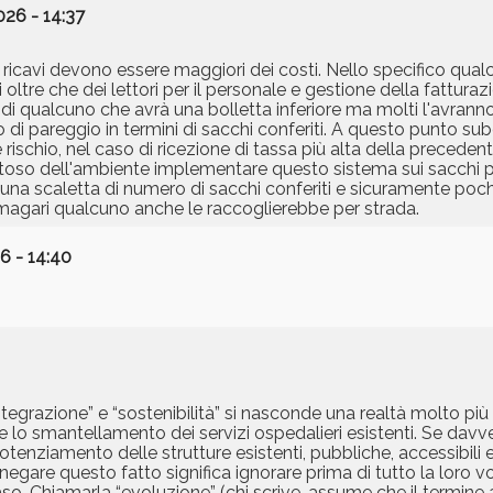
026 - 14:37
 i ricavi devono essere maggiori dei costi. Nello specifico qua
oltre che dei lettori per il personale e gestione della fatturaz
ndi qualcuno che avrà una bolletta inferiore ma molti l'avran
 di pareggio in termini di sacchi conferiti. A questo punto su
schio, nel caso di ricezione di tassa più alta della precedente a
pettoso dell'ambiente implementare questo sistema sui sacchi 
 una scaletta di numero di sacchi conferiti e sicuramente poc
i e magari qualcuno anche le raccoglierebbe per strada.
6 - 14:40
egrazione” e “sostenibilità” si nasconde una realtà molto più 
e lo smantellamento dei servizi ospedalieri esistenti. Se davve
tenziamento delle strutture esistenti, pubbliche, accessibili e 
 negare questo fatto significa ignorare prima di tutto la loro vol
caso. Chiamarla “evoluzione” (chi scrive, assume che il termine