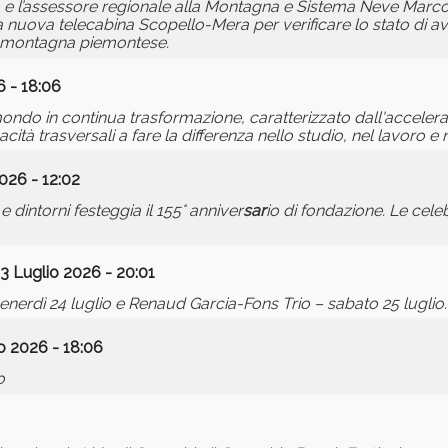
io e l’assessore regionale alla Montagna e Sistema Neve Marc
la nuova telecabina Scopello-Mera per verificare lo stato di 
alla montagna piemontese.
6 - 18:06
ndo in continua trasformazione, caratterizzato dall'acceler
acità trasversali a fare la differenza nello studio, nel lavoro e 
026 - 12:02
dintorni festeggia il 155° anniver
sar
io di fondazione. Le cele
3 Luglio 2026 - 20:01
venerdì 24 luglio e Renaud Garcia-Fons Trio – sabato 25 luglio.
o 2026 - 18:06
o