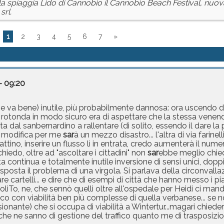
la spiaggia Lido di Cannobio il Cannobio Beach Festival, nuo
srl.
1
2
3
4
5
6
7
»
- 09:20
se va bene) inutile, più probabilmente dannosa: ora uscendo 
a rotonda in modo sicuro era di aspettare che la stessa vene
lita dal sanbernardino a rallentare (di solito, essendo il dare la
ta modifica per me
sar
à un mezzo disastro... l'altra di via farinel
tino, inserire un flusso lì in entrata, credo aumenterà il nume
chiedo, oltre ad "ascoltare i cittadini" non
sar
ebbe meglio chie
sta continua e totalmente inutile inversione di sensi unici, dop
sposta il problema di una virgola. Si parlava della circonvallazi
 cartelli... e dire che di esempi di città che hanno messo i pia
i PoliTo, ne, che sennò quelli oltre all'ospedale per Heidi ci ma
o con viabilità ben più complesse di quella verbanese... se n
onante) che si occupa di viabilità a Wintertur...magari chiede
he ne sanno di gestione del traffico quanto me di trasposizion