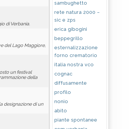
sambughetto
rete natura 2000 –
sic e zps
io di Verbania.
erica gibogini
beppegrillo
rive del Lago Maggiore,
esternalizzazione
forno crematorio
italia nostra vco
osto un festival
cognac
ogrammazione della
diffusamente
profilo
nonio
la designazione di un
abito
piante spontanee