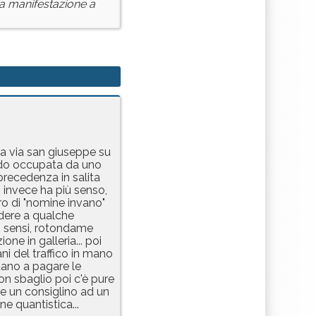
va manifestazione a
da via san giuseppe su
ndo occupata da uno
 precedenza in salita
li invece ha più senso,
ro di "nomine invano"
dere a qualche
pi sensi, rotondame
one in galleria... poi
ni del traffico in mano
ndano a pagare le
on sbaglio poi c'è pure
re un consiglino ad un
e quantistica...