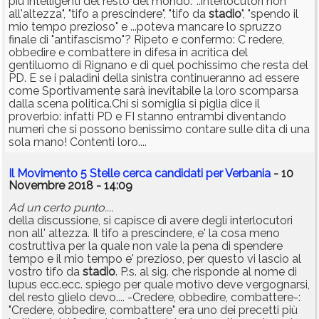
più intelligenti del resto del mondo: "..interlocutori non
all'altezza", "tifo a prescindere", "tifo da
stadio
", "spendo il
mio tempo prezioso" e ...poteva mancare lo spruzzo
finale di "antifascismo"? Ripeto e confermo: C redere,
obbedire e combattere in difesa in acritica del
gentiluomo di Rignano e di quel pochissimo che resta del
PD. E se i paladini della sinistra continueranno ad essere
come Sportivamente sarà inevitabile la loro scomparsa
dalla scena politica.Chi si somiglia si piglia dice il
proverbio: infatti PD e FI stanno entrambi diventando
numeri che si possono benissimo contare sulle dita di una
sola mano! Contenti loro....
Il Movimento 5 Stelle cerca candidati per Verbania
- 10
Novembre 2018 - 14:09
Ad un certo punto....
della discussione, si capisce di avere degli interlocutori
non all' altezza. Il tifo a prescindere, e' la cosa meno
costruttiva per la quale non vale la pena di spendere
tempo e il mio tempo e' prezioso, per questo vi lascio al
vostro tifo da
stadio
. P.s. al sig. che risponde al nome di
lupus ecc.ecc. spiego per quale motivo deve vergognarsi,
del resto glielo devo.... -Credere, obbedire, combattere-:
"Credere, obbedire, combattere" era uno dei precetti più