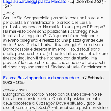
Lega su parcheggi piazza Mercato
- 14 Dicembre 2023 -
15:12
fallita?
Gentile Sig. Scognamiglio, premetto che non ho votato
per questa amministrazione. Io credo che Lei sia
piuttosto ingeneroso. Ha mai fatto un giro per l' Europa?
Ha mai visto dove sono posizionati i parcheggi nelle
località di villeggiatura? . Già 40 anni fa ad Avignone,
avevano disegnato e realizzato una piazza grande due
volte Piazza Garibaldi priva di parcheggi. Alle 10 di sera,
Domodossola è deserta in inverno. I "soliti stolti" sono
quelle persone che alle 3 di notte si ritrovano sotto le loro
finestre degli incivili che intonano cori da
stadio
. Mai
provato? Io credo che fra qualche anno solo Lei e pochi
altri non rimpiangeranno il Sindaco attuale. Cordialmente
Ex area Buzzi opportunità da non perdere
- 17 Febbraio
2023 - 11:25
gentile annes
Buongiorno, concordo in toto con quanto scrive. Vorrei
fare alcune considerazioni. Quale è il posizionamento
della discoteca di Cuzzago? Dove è situato l'Igloo , la
discoteca della Val Sesia? Entrambi sono posti non vicino