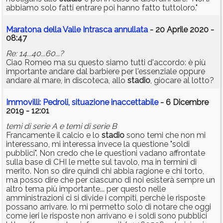
abbiamo solo fatti entrare poi hanno fatto tuttoloro."
Maratona della Valle Intrasca annullata
- 20 Aprile 2020 -
08:47
Re: 14...40...60...?
Ciao Romeo ma su questo siamo tutti d'accordo: è più
importante andare dal barbiere per l'essenziale oppure
andare al mare, in discoteca, allo
stadio
, giocare al lotto?
Immovilli: Pedroli, situazione inaccettabile
- 6 Dicembre
2019 - 12:01
temi di serie A e temi di serie B
Francamente il calcio e lo
stadio
sono temi che non mi
interessano, mi interessa invece la questione "soldi
pubblici". Non credo che le questioni vadano affrontate
sulla base di CHI le mette sul tavolo, ma in termini di
merito. Non so dire quindi chi abbia ragione e chi torto,
ma posso dire che per ciascuno di noi esisterà sempre un
altro tema più importante... per questo nelle
amministrazioni ci si divide i compiti, perchè le risposte
possano arrivare. Io mi permetto solo di notare che oggi
come ieri le risposte non arrivano e i soldi sono pubblici