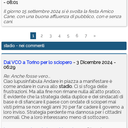
- 08:01
Il giorno 15 settembre 2024 si è svolta la festa Amico
Cane, con una buona affluenza di pubblico, con e senza
cani.
1
2
3
4
5
6
7
»
stadio
- nei commenti
Dal VCO a Torino per lo sciopero
- 3 Dicembre 2024 -
06:29
Re: Anche fosse vero...
Ciao lupusinfabula Andare in piazza a manifestare è
come andare in curva allo
stadio
. Ci si sfoga delle
frustrazioni. Ma alla fine non rimane nulla all'atto pratico.
È evidente che la strategia della duplice e dei sindacati di
base è di sfiancare il paese con ondate di scioperi mai
visti prima se non negli anni 70 per far cadere il governo a
loro inviso. Strategia perdente ma dannosa per i cittadini
normali. Che a loro interessano meno di sottozero.