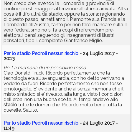
Non credo che, avendo la Lombardia 3 provincie di
confine, presti maggior attenzione all'ultima arrivata. Altra
cosa è il tifo ultrà da
stadio
, oppure la storia: ragionando
di questo passo, annettiamo il Piemonte alla Francia e la
Lombardia all'Austria, tanto per non farci mancare nulla. Il
vero federalismo no si fa a colpi di referendum pre-
elettorali, bensì seguendo gli insegnamenti di illustri
pensatori, tipo il compianto Gianfranco Miglio.
Per lo stadio Pedroli nessun rischio
- 24 Luglio 2017 -
20:13
Re: La memoria di un pesciolino rosso...
Ciao Donald Truck. Ricordo perfettamente che la
tecnologia era all avanguardia, con ho detto venivano a
vederlo da fuori. Ricordo perfettamente che non fosse
omologabile. E' evidente anche ai senza memoria che il
misto sintetico si e' rivelato, alla lunga, visto l condizioni
dell erba, non una buona scelta. Ai tempi andavo allo
stadio
tutte le domeniche. Ricordo molto bene tutta la
querelle. Saluto.
Per lo stadio Pedroli nessun rischio
- 24 Luglio 2017 -
11:49