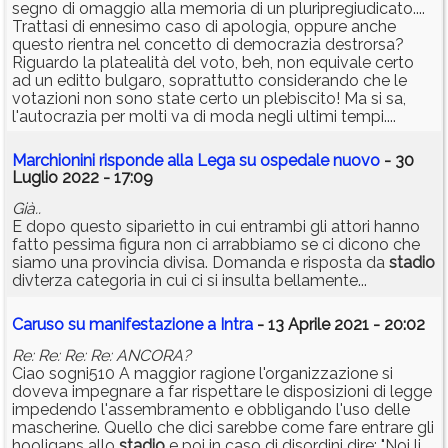
segno di omaggio alla memoria di un pluripregiudicato....
Trattasi di ennesimo caso di apologia, oppure anche
questo rientra nel concetto di democrazia destrorsa?
Riguardo la platealità del voto, beh, non equivale certo
ad un editto bulgaro, soprattutto considerando che le
votazioni non sono state certo un plebiscito! Ma si sa,
l'autocrazia per molti va di moda negli ultimi tempi....
Marchionini risponde alla Lega su ospedale nuovo
- 30
Luglio 2022 - 17:09
Già..
E dopo questo siparietto in cui entrambi gli attori hanno
fatto pessima figura non ci arrabbiamo se ci dicono che
siamo una provincia divisa. Domanda e risposta da
stadio
divterza categoria in cui ci si insulta bellamente...
Caruso su manifestazione a Intra
- 13 Aprile 2021 - 20:02
Re: Re: Re: Re: ANCORA?
Ciao sogni510 A maggior ragione l'organizzazione si
doveva impegnare a far rispettare le disposizioni di legge
impedendo l'assembramento e obbligando l'uso delle
mascherine. Quello che dici sarebbe come fare entrare gli
hooligans allo
stadio
e poi in caso di disordini dire: "Noi li