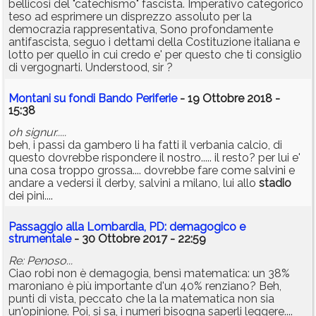
bellicosi del "catechismo" fascista. Imperativo categorico
teso ad esprimere un disprezzo assoluto per la
democrazia rappresentativa, Sono profondamente
antifascista, seguo i dettami della Costituzione italiana e
lotto per quello in cui credo e' per questo che ti consiglio
di vergognarti. Understood, sir ?
Montani su fondi Bando Periferie
- 19 Ottobre 2018 -
15:38
oh signur.....
beh, i passi da gambero li ha fatti il verbania calcio, di
questo dovrebbe rispondere il nostro..... il resto? per lui e'
una cosa troppo grossa.... dovrebbe fare come salvini e
andare a vedersi il derby, salvini a milano, lui allo
stadio
dei pini....
Passaggio alla Lombardia, PD: demagogico e
strumentale
- 30 Ottobre 2017 - 22:59
Re: Penoso...
Ciao robi non è demagogia, bensì matematica: un 38%
maroniano è più importante d'un 40% renziano? Beh,
punti di vista, peccato che la la matematica non sia
un'opinione. Poi, si sa, i numeri bisogna saperli leggere....