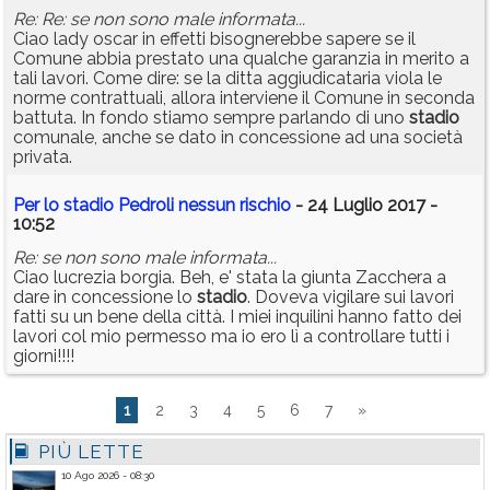
Re: Re: se non sono male informata...
Ciao lady oscar in effetti bisognerebbe sapere se il
Comune abbia prestato una qualche garanzia in merito a
tali lavori. Come dire: se la ditta aggiudicataria viola le
norme contrattuali, allora interviene il Comune in seconda
battuta. In fondo stiamo sempre parlando di uno
stadio
comunale, anche se dato in concessione ad una società
privata.
Per lo stadio Pedroli nessun rischio
- 24 Luglio 2017 -
10:52
Re: se non sono male informata...
Ciao lucrezia borgia. Beh, e' stata la giunta Zacchera a
dare in concessione lo
stadio
. Doveva vigilare sui lavori
fatti su un bene della città. I miei inquilini hanno fatto dei
lavori col mio permesso ma io ero lì a controllare tutti i
giorni!!!!
1
2
3
4
5
6
7
»
PIÙ LETTE
10 Ago 2026 - 08:30