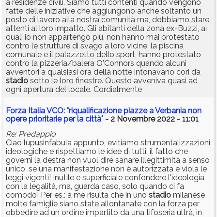
a residenze civili. Siamo tutti contenti quando vengono
fatte delle iniziative che aggiungono anche soltanto un
posto di lavoro alla nostra comunità ma, dobbiamo stare
attenti al loro impatto. Gli abitanti della zona ex-Buzzi, ai
quali io non appartengo più, non hanno mai protestato
contro le strutture di svago a loro vicine, la piscina
comunale e il palazzetto dello sport, hanno protestato
contro la pizzeria/balera O'Connors quando alcuni
avventori a qualsiasi ora della notte intonavano cori da
stadio
sotto le loro finestre. Questo avveniva quasi ad
ogni apertura del locale. Cordialmente
Forza Italia VCO: "riqualificazione piazze a Verbania non
opere prioritarie per la città"
- 2 Novembre 2022 - 11:01
Re: Predappio
Ciao lupusinfabula appunto, evitiamo strumentalizzazioni
ideologiche e rispettiamo le idee di tutti: il fatto che
governi la destra non vuol dire sanare illegittimità a senso
unico, se una manifestazione non è autorizzata e viola le
leggi vigenti! Inutile e superficiale confondere l'ideologia
con la legalità, ma, guarda caso, solo quando ci fa
comodo! Per es.: a me risulta che in uno
stadio
milanese
molte famiglie siano state allontanate con la forza per
obbedire ad un ordine impartito da una tifoseria ultrà, in