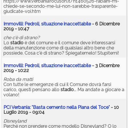
https://www.verbaniafocuson.it/n1460526-rabaini-mi-
chiede-se-secondo-me-lui-non-sarebbe-trasparente-
giudicate-voi.htm
Immovilli: Pedroli, situazione inaccettabile
- 6 Dicembre
2019 - 10:47
che c'è di strano?
Lo
stadio
è del comune e il comune deve interessarsi
della manutenzione come di qualsiasi altro bene che
possiede. Cosa c'è di strano? Spiegatemelo! Stupitemi!
Immovilli: Pedroli, situazione inaccettabile
- 3 Dicembre
2019 - 10:22
Roba da matti
Con tutte le emergenze di cui il Comune dovrà farsi
carico, questi pensano allo
stadio
... Ma andate a giocare a
volano!
PCI Verbania: "Basta cemento nella Piana del Toce"
- 10
Luglio 2019 - 09:04
Disneyland
Perché non prendere come modello Disneyland? O lo