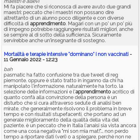
maestri e allievi
Mi fa piacere che si riconosca di avere avuto due grandi
maestri: peccato che i maestri non possano dire
altrettanto di un alunno poco diligente e con diverse
difficoltà di
apprendimento
. Magari con un po' un po' più
di impegno potrebbe raggiungere risultati migliori, anche
se sempre al di sotto della sufficienza. Sicuramente
servirebbe anche un'insegnante di sostegno.
Mortalità e terapie intensive "dominano" i non vaccinati
-
11 Gennaio 2022 - 12:23
bah
pasmatic ha fatto confusione tra due tweet di reg
piemonte. oppure è stato tratto in inganno da chi ha
manipolato l'informazione. naturalmente ha torto. la
selezione delle informazioni e l'
apprendimento
acritico di
quanto confà alla convinzione della persona è un
disturbo che si cura attraverso sedute di analisi ben
mirate, che generalmente risolvono il problema in breve
tempo e con risultati stupefacenti, che portano ad un
generale miglioramento della qualità della vita del
paziente. è un peccato che in Italia l'anaisi sia vista ancora
come una cosa negativa "mi son mia mat!"... non perdo
tempo a riportare dati (veri) o a spiegare, perchè non ne