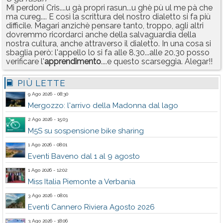
Mi perdoni Cris....u gà propri rasun...u ghè pù ul me pà che
ma cureg.... E così la scrittura del nostro dialetto si fa più
difficile. Magari anzichè pensare tanto, troppo, agli altri
dovremmo ricordarci anche della salvaguardia della
nostra cultura, anche attraverso il dialetto. In una cosa si
sbaglia però: l'appello lo si fa alle 8.30...alle 20.30 posso
verificare l'
apprendimento
....e questo scarseggia. Alegar!!
PIÙ LETTE
9 Ago 2026 - 08:30
Mergozzo: l'arrivo della Madonna dal lago
2 Ago 2026 - 15:03
M5S su sospensione bike sharing
1 Ago 2026 - 08:01
Eventi Baveno dal 1 al 9 agosto
1 Ago 2026 - 12:02
Miss Italia Piemonte a Verbania
3 Ago 2026 - 08:01
Eventi Cannero Riviera Agosto 2026
3 Ago 2026 - 18:06