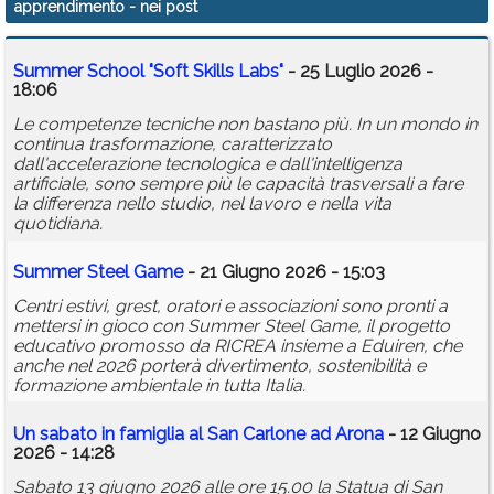
apprendimento
- nei post
Calendario
Summer School "Soft Skills Labs"
- 25 Luglio 2026 -
Annunci
18:06
Le competenze tecniche non bastano più. In un mondo in
continua trasformazione, caratterizzato
dall'accelerazione tecnologica e dall'intelligenza
artificiale, sono sempre più le capacità trasversali a fare
la differenza nello studio, nel lavoro e nella vita
quotidiana.
Summer Steel Game
- 21 Giugno 2026 - 15:03
Centri estivi, grest, oratori e associazioni sono pronti a
mettersi in gioco con Summer Steel Game, il progetto
educativo promosso da RICREA insieme a Eduiren, che
anche nel 2026 porterà divertimento, sostenibilità e
formazione ambientale in tutta Italia.
Un sabato in famiglia al San Carlone ad Arona
- 12 Giugno
2026 - 14:28
Sabato 13 giugno 2026 alle ore 15.00 la Statua di San