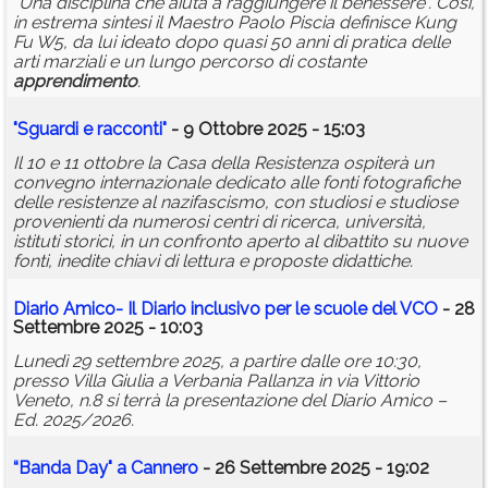
“Una disciplina che aiuta a raggiungere il benessere”. Così,
in estrema sintesi il Maestro Paolo Piscia definisce Kung
Fu W5, da lui ideato dopo quasi 50 anni di pratica delle
arti marziali e un lungo percorso di costante
apprendimento
.
"Sguardi e racconti"
- 9 Ottobre 2025 - 15:03
Il 10 e 11 ottobre la Casa della Resistenza ospiterà un
convegno internazionale dedicato alle fonti fotografiche
delle resistenze al nazifascismo, con studiosi e studiose
provenienti da numerosi centri di ricerca, università,
istituti storici, in un confronto aperto al dibattito su nuove
fonti, inedite chiavi di lettura e proposte didattiche.
Diario Amico- Il Diario inclusivo per le scuole del VCO
- 28
Settembre 2025 - 10:03
Lunedì 29 settembre 2025, a partire dalle ore 10:30,
presso Villa Giulia a Verbania Pallanza in via Vittorio
Veneto, n.8 si terrà la presentazione del Diario Amico –
Ed. 2025/2026.
“Banda Day" a Cannero
- 26 Settembre 2025 - 19:02