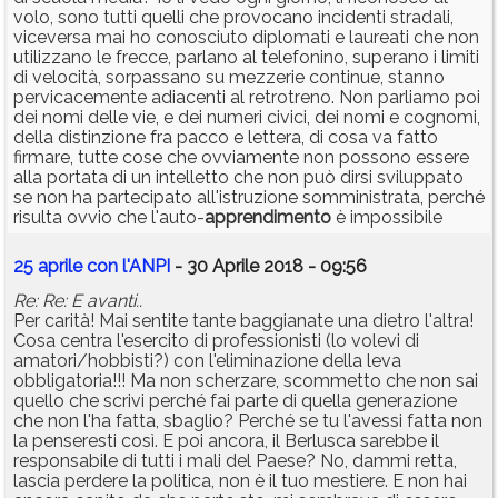
volo, sono tutti quelli che provocano incidenti stradali,
viceversa mai ho conosciuto diplomati e laureati che non
utilizzano le frecce, parlano al telefonino, superano i limiti
di velocità, sorpassano su mezzerie continue, stanno
pervicacemente adiacenti al retrotreno. Non parliamo poi
dei nomi delle vie, e dei numeri civici, dei nomi e cognomi,
della distinzione fra pacco e lettera, di cosa va fatto
firmare, tutte cose che ovviamente non possono essere
alla portata di un intelletto che non può dirsi sviluppato
se non ha partecipato all'istruzione somministrata, perché
risulta ovvio che l'auto-
apprendimento
è impossibile
25 aprile con l'ANPI
- 30 Aprile 2018 - 09:56
Re: Re: E avanti..
Per carità! Mai sentite tante baggianate una dietro l'altra!
Cosa centra l'esercito di professionisti (lo volevi di
amatori/hobbisti?) con l'eliminazione della leva
obbligatoria!!! Ma non scherzare, scommetto che non sai
quello che scrivi perché fai parte di quella generazione
che non l'ha fatta, sbaglio? Perché se tu l'avessi fatta non
la penseresti così. E poi ancora, il Berlusca sarebbe il
responsabile di tutti i mali del Paese? No, dammi retta,
lascia perdere la politica, non è il tuo mestiere. E non hai