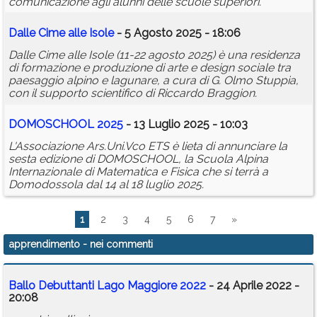
comunicazione agli alunni delle scuole superiori.
Dalle Cime alle Isole
- 5 Agosto 2025 - 18:06
Dalle Cime alle Isole (11-22 agosto 2025) è una residenza
di formazione e produzione di arte e design sociale tra
paesaggio alpino e lagunare, a cura di G. Olmo Stuppia,
con il supporto scientifico di Riccardo Braggion.
DOMOSCHOOL 2025
- 13 Luglio 2025 - 10:03
L'Associazione Ars.Uni.Vco ETS è lieta di annunciare la
sesta edizione di DOMOSCHOOL, la Scuola Alpina
Internazionale di Matematica e Fisica che si terrà a
Domodossola dal 14 al 18 luglio 2025.
1
2
3
4
5
6
7
»
apprendimento
- nei commenti
Ballo Debuttanti Lago Maggiore 2022
- 24 Aprile 2022 -
20:08