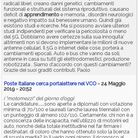
radicali liberi, creano danni genetici, cambiamenti
funzionali e strutturali del sistema riproduttivo, causano
deficit di
apprendimento
e memoria , disordini neurologici
e negativo impatto sul benessere umano. Quindi già
esistono studi e ricerche. Ma si possono avviare ulteriori
studi .indipendenti per verificare la pericolosità o meno
del 5G. Dobbiamo avere certezze sulla sua innoquita'
altrimenti non si devono implementare le milioni di nuove
antenne cellulari. Il 5G o internet delle cose, porterà a
cambiamenti epocali. Auto e bus che vanno da soli,
antenne in casa su tutti gli elettrodomestici, produzione
robotizzata . Siamo d'accordo con questi cambiamenti?
Grazie dei suoi graditi contributi. Paolo
Poste Italiane cerca portalettere nel VCO
- 24 Maggio
2019 - 20:52
i "motomezzi" del giorno d'oggi
Le candidature.......sono aperte a diplomati con votazione
minima di 70/100 e laureati (anche laurea triennale) con
un punteggio di almeno 102/110. Certamente, chi non è a
conoscenza delle incapacità, nell'utilizzo di motorini ed
auto, nonché della totale inettitudine nel far firmare i
destinatari, di coloro che hanno ottenuto solo la licenza
di scuola media? Io li vedo ogni giorno, li riconosco al