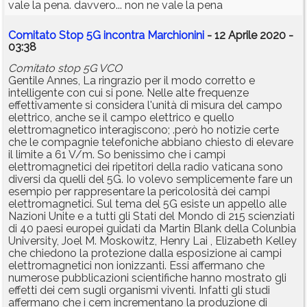
vale la pena. davvero... non ne vale la pena
Comitato Stop 5G incontra Marchionini
- 12 Aprile 2020 -
03:38
Comitato stop 5G VCO
Gentile Annes, La ringrazio per il modo corretto e
intelligente con cui si pone. Nelle alte frequenze
effettivamente si considera l'unità di misura del campo
elettrico, anche se il campo elettrico e quello
elettromagnetico interagiscono; .però ho notizie certe
che le compagnie telefoniche abbiano chiesto di elevare
il limite a 61 V/m. So benissimo che i campi
elettromagnetici dei ripetitori della radio vaticana sono
diversi da quelli del 5G. Io volevo semplicemente fare un
esempio per rappresentare la pericolosità dei campi
elettromagnetici. Sul tema del 5G esiste un appello alle
Nazioni Unite e a tutti gli Stati del Mondo di 215 scienziati
di 40 paesi europei guidati da Martin Blank della Colunbia
University, Joel M. Moskowitz, Henry Lai , Elizabeth Kelley
che chiedono la protezione dalla esposizione ai campi
elettromagnetici non ionizzanti. Essi affermano che
numerose pubblicazioni scientifiche hanno mostrato gli
effetti dei cem sugli organismi viventi. Infatti gli studi
affermano che i cem incrementano la produzione di