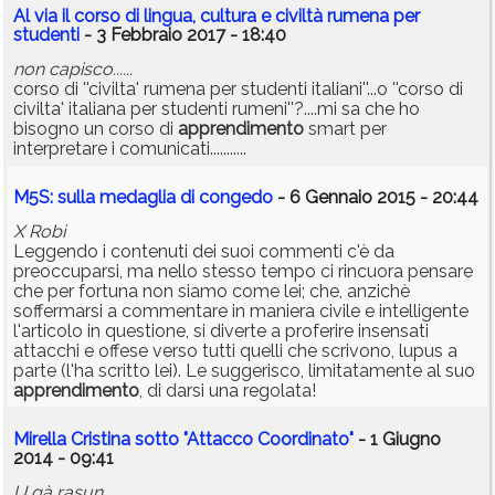
Al via il corso di lingua, cultura e civiltà rumena per
studenti
- 3 Febbraio 2017 - 18:40
non capisco......
corso di ''civilta' rumena per studenti italiani''...o ''corso di
civilta' italiana per studenti rumeni''?....mi sa che ho
bisogno un corso di
apprendimento
smart per
interpretare i comunicati...........
M5S: sulla medaglia di congedo
- 6 Gennaio 2015 - 20:44
X Robi
Leggendo i contenuti dei suoi commenti c'è da
preoccuparsi, ma nello stesso tempo ci rincuora pensare
che per fortuna non siamo come lei; che, anzichè
soffermarsi a commentare in maniera civile e intelligente
l'articolo in questione, si diverte a proferire insensati
attacchi e offese verso tutti quelli che scrivono, lupus a
parte (l'ha scritto lei). Le suggerisco, limitatamente al suo
apprendimento
, di darsi una regolata!
Mirella Cristina sotto "Attacco Coordinato"
- 1 Giugno
2014 - 09:41
U gà rasun