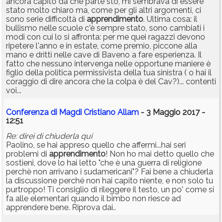
ancora capito da che parte sto, mi sembrava di essere
stato molto chiaro ma, come per gli altri argomenti, ci
sono serie difficoltà di
apprendimento
. Ultima cosa: il
bullismo nelle scuole c'è sempre stato, sono cambiati i
modi con cui lo si affronta: per me quei ragazzi devono
ripetere l'anno e in estate, come premio, piccone alla
mano e dritti nelle cave di Baveno a fare esperienza. Il
fatto che nessuno intervenga nelle opportune maniere è
figlio della politica permissivista della tua sinistra ( o hai il
coraggio di dire ancora che la colpa è del Cav?)... contenti
voi...
Conferenza di Magdi Cristiano Allam
- 3 Maggio 2017 -
12:51
Re: direi di chiuderla qui
Paolino, se hai appreso quello che affermi...hai seri
problemi di
apprendimento
! Non ho mai detto quello che
sostieni, dove lo hai letto "che è una guerra di religione
perchè non arrivano i sudamericani"? Fai bene a chiuderla
la discussione perché non hai capito niente, e non solo tu
purtroppo! Ti consiglio di rileggere il testo, un po' come si
fa alle elementari quando il bimbo non riesce ad
apprendere bene. Riprova dai..