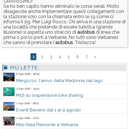
GRAVISSIMO!
Se ho ben capito hanno eliminato le corse serali. Molto
disagevole anche implementare questi collegamenti con
la stazione solo con la chiamata entro le 19 come ci
informa il sig. Pier Luigi Rocco. Chi arriva in una stazione di
una località che pretende di essere turistica (grande
illusione) si aspetta uno straccio di
autobus
di linea che
prima o poi lo porti a Verbania. No tutti sono Verbanesi
che sanno di prenotare l'
autobus
. Tristezza!
1
2
3
4
5
6
7
»
PIÙ LETTE
8 Ago 2026 - 08:30
Mergozzo: l'arrivo della Madonna dal lago
2 Ago 2026 - 15:03
M5S su sospensione bike sharing
1 Ago 2026 - 08:01
Eventi Baveno dal 1 al 9 agosto
1 Ago 2026 - 12:02
Miss Italia Piemonte a Verbania