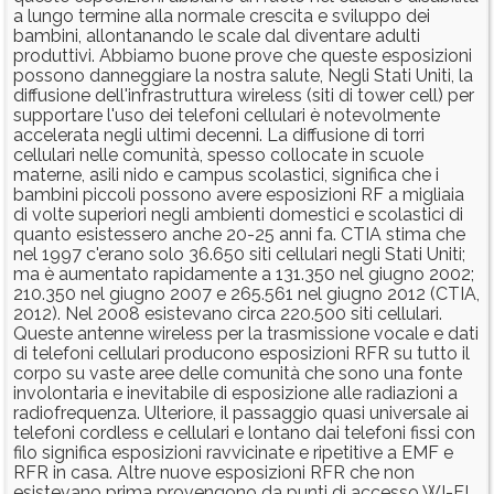
a lungo termine alla normale crescita e sviluppo dei
bambini, allontanando le scale dal diventare adulti
produttivi. Abbiamo buone prove che queste esposizioni
possono danneggiare la nostra salute, Negli Stati Uniti, la
diffusione dell'infrastruttura wireless (siti di tower cell) per
supportare l'uso dei telefoni cellulari è notevolmente
accelerata negli ultimi decenni. La diffusione di torri
cellulari nelle comunità, spesso collocate in scuole
materne, asili nido e campus scolastici, significa che i
bambini piccoli possono avere esposizioni RF a migliaia
di volte superiori negli ambienti domestici e scolastici di
quanto esistessero anche 20-25 anni fa. CTIA stima che
nel 1997 c'erano solo 36.650 siti cellulari negli Stati Uniti;
ma è aumentato rapidamente a 131.350 nel giugno 2002;
210.350 nel giugno 2007 e 265.561 nel giugno 2012 (CTIA,
2012). Nel 2008 esistevano circa 220.500 siti cellulari.
Queste antenne wireless per la trasmissione vocale e dati
di telefoni cellulari producono esposizioni RFR su tutto il
corpo su vaste aree delle comunità che sono una fonte
involontaria e inevitabile di esposizione alle radiazioni a
radiofrequenza. Ulteriore, il passaggio quasi universale ai
telefoni cordless e cellulari e lontano dai telefoni fissi con
filo significa esposizioni ravvicinate e ripetitive a EMF e
RFR in casa. Altre nuove esposizioni RFR che non
esistevano prima provengono da punti di accesso WI-FI