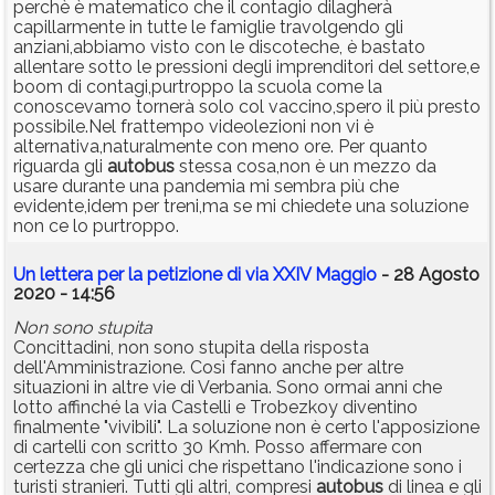
perchè è matematico che il contagio dilagherà
capillarmente in tutte le famiglie travolgendo gli
anziani,abbiamo visto con le discoteche, è bastato
allentare sotto le pressioni degli imprenditori del settore,e
boom di contagi,purtroppo la scuola come la
conoscevamo tornerà solo col vaccino,spero il più presto
possibile.Nel frattempo videolezioni non vi è
alternativa,naturalmente con meno ore. Per quanto
riguarda gli
autobus
stessa cosa,non è un mezzo da
usare durante una pandemia mi sembra più che
evidente,idem per treni,ma se mi chiedete una soluzione
non ce lo purtroppo.
Un lettera per la petizione di via XXIV Maggio
- 28 Agosto
2020 - 14:56
Non sono stupita
Concittadini, non sono stupita della risposta
dell'Amministrazione. Così fanno anche per altre
situazioni in altre vie di Verbania. Sono ormai anni che
lotto affinché la via Castelli e Trobezkoy diventino
finalmente "vivibili". La soluzione non è certo l'apposizione
di cartelli con scritto 30 Kmh. Posso affermare con
certezza che gli unici che rispettano l'indicazione sono i
turisti stranieri. Tutti gli altri, compresi
autobus
di linea e gli