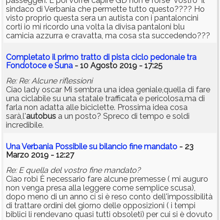
passeggeri. E poi vorrei capire GD non è forse "vostro" il
sindaco di Verbania che permette tutto questo???? Ho
visto proprio questa sera un autista con i pantaloncini
corti io mi ricordo una volta la divisa pantaloni blu
camicia azzurra e cravatta, ma cosa sta succedendo???
Completato il primo tratto di pista ciclo pedonale tra
Fondotoce e Suna
- 10 Agosto 2019 - 17:25
Re: Re: Alcune riflessioni
Ciao lady oscar Mi sembra una idea geniale,quella di fare
una ciclabile su una statale trafficata e pericolosa,ma di
farla non adatta alle biciclette. Prossima idea cosa
sarà,l'
autobus
a un posto? Spreco di tempo e soldi
incredibile.
Una Verbania Possibile su bilancio fine mandato
- 23
Marzo 2019 - 12:27
Re: E quella del vostro fine mandato?
Ciao robi È necessario fare alcune premesse ( mi auguro
non venga presa alla leggere come semplice scusa),
dopo meno di un anno ci si è reso conto dell'impossibilità
di trattare ordini del giorno delle opposizioni ( i tempi
biblici li rendevano quasi tutti obsoleti) per cui si è dovuto