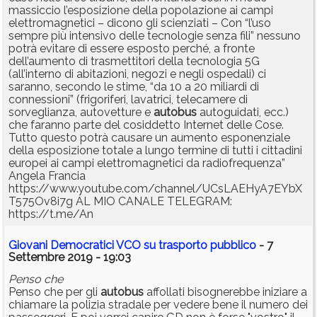
massiccio l’esposizione della popolazione ai campi
elettromagnetici – dicono gli scienziati – Con “l’uso
sempre più intensivo delle tecnologie senza fili” nessuno
potrà evitare di essere esposto perché, a fronte
dell’aumento di trasmettitori della tecnologia 5G
(all’interno di abitazioni, negozi e negli ospedali) ci
saranno, secondo le stime, “da 10 a 20 miliardi di
connessioni” (frigoriferi, lavatrici, telecamere di
sorveglianza, autovetture e
autobus
autoguidati, ecc.)
che faranno parte del cosiddetto Internet delle Cose.
Tutto questo potrà causare un aumento esponenziale
della esposizione totale a lungo termine di tutti i cittadini
europei ai campi elettromagnetici da radiofrequenza”
Angela Francia
https://www.youtube.com/channel/UCsLAEHyA7EYbX
T575Ov8i7g AL MIO CANALE TELEGRAM:
https://t.me/An
Giovani Democratici VCO su trasporto pubblico
- 7
Settembre 2019 - 19:03
Penso che
Penso che per gli
autobus
affollati bisognerebbe iniziare a
chiamare la polizia stradale per vedere bene il numero dei