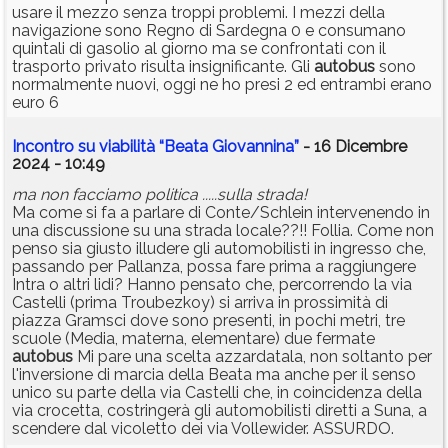
usare il mezzo senza troppi problemi. I mezzi della
navigazione sono Regno di Sardegna 0 e consumano
quintali di gasolio al giorno ma se confrontati con il
trasporto privato risulta insignificante. Gli
autobus
sono
normalmente nuovi, oggi ne ho presi 2 ed entrambi erano
euro 6
Incontro su viabilità “Beata Giovannina”
- 16 Dicembre
2024 - 10:49
ma non facciamo politica .....sulla strada!
Ma come si fa a parlare di Conte/Schlein intervenendo in
una discussione su una strada locale??!! Follia. Come non
penso sia giusto illudere gli automobilisti in ingresso che,
passando per Pallanza, possa fare prima a raggiungere
Intra o altri lidi? Hanno pensato che, percorrendo la via
Castelli (prima Troubezkoy) si arriva in prossimità di
piazza Gramsci dove sono presenti, in pochi metri, tre
scuole (Media, materna, elementare) due fermate
autobus
Mi pare una scelta azzardatala, non soltanto per
l'inversione di marcia della Beata ma anche per il senso
unico su parte della via Castelli che, in coincidenza della
via crocetta, costringerà gli automobilisti diretti a Suna, a
scendere dal vicoletto dei via Vollewider. ASSURDO.