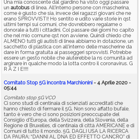
Una mia conoscente dal giardino ha visto oggi passare
un
autobus
di linea. All'interno persone con mascherina,
come è giusto che sia, invece dei ragazzi giovani che ne
erano SPROVVISTI! Ho sentito e udito varie storie in qst
ultimi tempi sui comuni, che dovrebbero regalarne o
donorale a tutti i cittadini. Col passare dei giorni ho capito
che nel mio comune qst non avviene. Quindi chiedo che
ALMENO tutti gli autisti di linea abbiamo in dotazione, un
sacchetto di plastica con all'interno delle mascherine da
dare in forma gratuita ai passeggeri sprovvisti. Potrebbe
essere un gesto nobile che aiuterebbe la ns comunità ad
arginare in qualche modo la lotta contro il coronavirus. G
R A Z I E!!!!
Comitato Stop 5G incontra Marchionini
- 4 Aprile 2020 -
05:44
Comitato stop 5G VCO
Ci sono studi di centinaia di scienziati accreditati che
hanno chiesto di fermare il 5G. Non sono affatto bufale,
tanto è vero che ci sono posizioni preoccupate del
Consiglio d'Europa, della Svizzera, della Slovenia, della
Regione di Bruxelles, di centinaia di città AMERICANE e di
Comuni di tutto il mondo. 5G. DAGLI USA LA RICERCA
DA PAURA: “DANNI AL DNA ED EFFETTO CANCRO” di