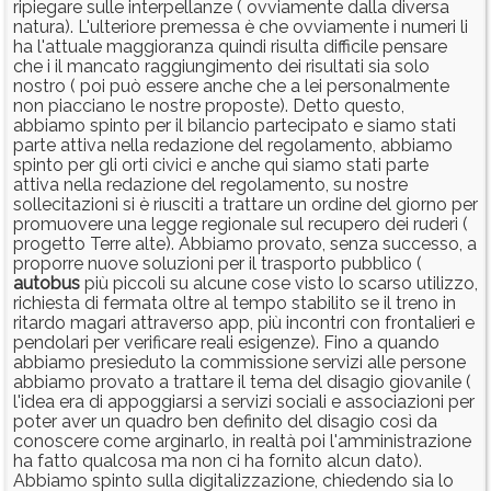
ripiegare sulle interpellanze ( ovviamente dalla diversa
natura). L'ulteriore premessa è che ovviamente i numeri li
ha l'attuale maggioranza quindi risulta difficile pensare
che i il mancato raggiungimento dei risultati sia solo
nostro ( poi può essere anche che a lei personalmente
non piacciano le nostre proposte). Detto questo,
abbiamo spinto per il bilancio partecipato e siamo stati
parte attiva nella redazione del regolamento, abbiamo
spinto per gli orti civici e anche qui siamo stati parte
attiva nella redazione del regolamento, su nostre
sollecitazioni si è riusciti a trattare un ordine del giorno per
promuovere una legge regionale sul recupero dei ruderi (
progetto Terre alte). Abbiamo provato, senza successo, a
proporre nuove soluzioni per il trasporto pubblico (
autobus
più piccoli su alcune cose visto lo scarso utilizzo,
richiesta di fermata oltre al tempo stabilito se il treno in
ritardo magari attraverso app, più incontri con frontalieri e
pendolari per verificare reali esigenze). Fino a quando
abbiamo presieduto la commissione servizi alle persone
abbiamo provato a trattare il tema del disagio giovanile (
l'idea era di appoggiarsi a servizi sociali e associazioni per
poter aver un quadro ben definito del disagio così da
conoscere come arginarlo, in realtà poi l'amministrazione
ha fatto qualcosa ma non ci ha fornito alcun dato).
Abbiamo spinto sulla digitalizzazione, chiedendo sia lo