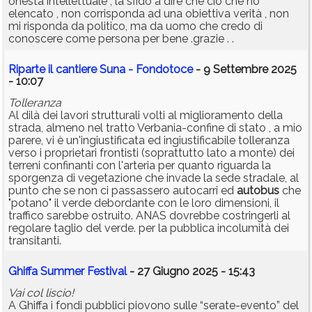
onestà intellettuale , la sfido a dire che ciò che ho
elencato , non corrisponda ad una obiettiva verità , non
mi risponda da politico, ma da uomo che credo di
conoscere come persona per bene .grazie . .
Riparte il cantiere Suna - Fondotoce
- 9 Settembre 2025
- 10:07
Tolleranza
Al dilà dei lavori strutturali volti al miglioramento della
strada, almeno nel tratto Verbania-confine di stato , a mio
parere, vi è un'ingiustificata ed ingiustificabile tolleranza
verso i proprietari frontisti (soprattutto lato a monte) dei
terreni confinanti con l'arteria per quanto riguarda la
sporgenza di vegetazione che invade la sede stradale, al
punto che se non ci passassero autocarri ed
autobus
che
"potano" il verde debordante con le loro dimensioni, il
traffico sarebbe ostruito. ANAS dovrebbe costringerli al
regolare taglio del verde. per la pubblica incolumità dei
transitanti.
Ghiffa Summer Festival
- 27 Giugno 2025 - 15:43
Vai col liscio!
A Ghiffa i fondi pubblici piovono sulle “serate-evento” del