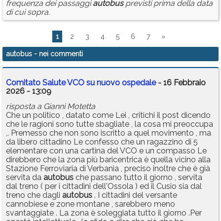
frequenza dei passaggi
autobus
previsti prima della data
di cui sopra.
1
2
3
4
5
6
7
»
autobus
- nei commenti
Comitato Salute VCO su nuovo ospedale
- 16 Febbraio
2026 - 13:09
risposta a Gianni Motetta
Che un politico , datato come Lei , critichi il post dicendo
che le ragioni sono tutte sbagliate , la cosa mi preoccupa
,. Premesso che non sono iscritto a quel movimento , ma
da libero cittadino Le confesso che un ragazzino di 5
elementare con una cartina del VCO e un compasso Le
direbbero che la zona più baricentrica è quella vicino alla
Stazione Ferroviaria di Verbania , preciso inoltre che è già
servita da
autobus
che passano tutto il giorno , servita
dal treno ( per i cittadini dell'Ossola ) ed il Cusio sia dal
treno che dagli
autobus
. I cittadini del versante
cannobiese e zone montane , sarebbero meno
svantaggiate . La zona è soleggiata tutto il giorno .Per