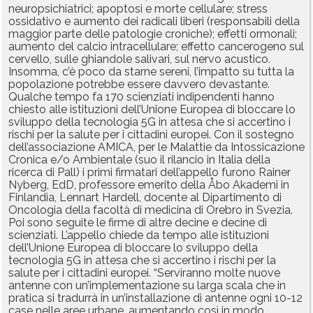
neuropsichiatrici; apoptosi e morte cellulare; stress
ossidativo e aumento dei radicali liberi (responsabili della
maggior parte delle patologie croniche); effetti ormonali;
aumento del calcio intracellulare; effetto cancerogeno sul
cervello, sulle ghiandole salivari, sul nervo acustico.
Insomma, c’è poco da starne sereni, l’impatto su tutta la
popolazione potrebbe essere davvero devastante.
Qualche tempo fa 170 scienziati indipendenti hanno
chiesto alle istituzioni dell’Unione Europea di bloccare lo
sviluppo della tecnologia 5G in attesa che si accertino i
rischi per la salute per i cittadini europei. Con il sostegno
dell’associazione AMICA, per le Malattie da Intossicazione
Cronica e/o Ambientale (suo il rilancio in Italia della
ricerca di Pall) i primi firmatari dell’appello furono Rainer
Nyberg, EdD, professore emerito della Åbo Akademi in
Finlandia, Lennart Hardell, docente al Dipartimento di
Oncologia della facoltà di medicina di Orebro in Svezia.
Poi sono seguite le firme di altre decine e decine di
scienziati. L’appello chiede da tempo alle istituzioni
dell’Unione Europea di bloccare lo sviluppo della
tecnologia 5G in attesa che si accertino i rischi per la
salute per i cittadini europei. “Serviranno molte nuove
antenne con un’implementazione su larga scala che in
pratica si tradurrà in un’installazione di antenne ogni 10-12
case nelle aree urbane, aumentando così in modo