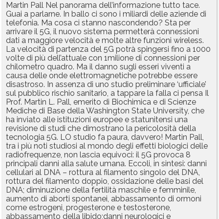
Martin Pall Nel panorama dell’informazione tutto tace.
Guai a parlarne. In ballo ci sono i miliardi delle aziende di
telefonia. Ma cosa ci stanno nascondendo? Sta per
arrivare il 5G, il nuovo sistema permetterà connessioni
dati a maggiore velocità e molte altre funzioni wireless.
La velocità di partenza del 5G potrà spingersi fino a 1000
volte di più dell’attuale con 1milione di connessioni per
chilometro quadro. Ma il danno sugli esseri viventi a
causa delle onde elettromagnetiche potrebbe essere
disastroso. In assenza di uno studio preliminare ‘ufficiale’
sul pubblico rischio sanitario, a tappare la falla ci pensa Il
Prof. Martin L. Pall, emerito di Biochimica e di Scienze
Mediche di Base della Washington State University, che
ha inviato alle istituzioni europee e statunitensi una
revisione di studi che dimostrano la pericolosità della
tecnologia 5G. LO studio fa paura, davvero! Martin Pall,
tra i più noti studiosi al mondo degli effetti biologici delle
radiofrequenze, non lascia equivoci: il 5G provoca 8
principali danni alla salute umana. Eccoli, in sintesi: danni
cellulari al DNA – rottura al filamento singolo del DNA,
rottura del filamento doppio, ossidazione delle basi del
DNA; diminuzione della fertilità maschile e femminile,
aumento di aborti spontanei, abbassamento di ormoni
come estrogeni, progesterone e testosterone,
abbassamento della libido;danni neurologici e