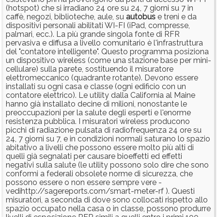
(hotspot) che si irradiano 24 ore su 24, 7 giorni su 7 in
caffè, negozi, biblioteche, aule, su
autobus
e treni e da
dispositivi personali abilitati WI-FI (iPad, compresse,
palmari, ecc.). La più grande singola fonte di RFR
pervasiva e diffusa a livello comunitario è l'infrastruttura
del "contatore intelligente". Questo programma posiziona
un dispositivo wireless (come una stazione base per mini-
cellulare) sulla parete, sostituendo il misuratore
elettromeccanico (quadrante rotante). Devono essere
installati su ogni casa e classe (ogni edificio con un
contatore elettrico). Le utility dalla California al Maine
hanno già installato decine di milioni, nonostante le
preoccupazioni per la salute degli esperti e l'enorme
resistenza pubblica. I misuratori wireless producono
picchi di radiazione pulsata di radiofrequenza 24 ore su
24, 7 giorni su 7, e in condizioni normali saturano lo spazio
abitativo a livelli che possono essere molto più alti di
quelli già segnalati per causare bioeffetti ed effetti
negativi sulla salute (le utility possono solo dire che sono
conformi a federali obsolete norme di sicurezza, che
possono essere o non essere sempre vere -
vedihttp://sagereports.com/smart-meter-rf ). Questi
misuratori, a seconda di dove sono collocati rispetto allo
spazio occupato nella casa o in classe, possono produrre