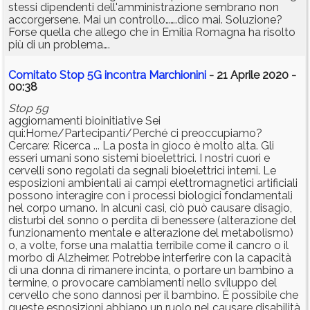
stessi dipendenti dell'amministrazione sembrano non
accorgersene. Mai un controllo…….dico mai. Soluzione?
Forse quella che allego che in Emilia Romagna ha risolto
più di un problema….
Comitato Stop 5G incontra Marchionini
- 21 Aprile 2020 -
00:38
Stop 5g
aggiornamenti bioinitiative Sei
qui:Home/Partecipanti/Perché ci preoccupiamo?
Cercare: Ricerca ... La posta in gioco è molto alta. Gli
esseri umani sono sistemi bioelettrici. I nostri cuori e
cervelli sono regolati da segnali bioelettrici interni. Le
esposizioni ambientali ai campi elettromagnetici artificiali
possono interagire con i processi biologici fondamentali
nel corpo umano. In alcuni casi, ciò può causare disagio,
disturbi del sonno o perdita di benessere (alterazione del
funzionamento mentale e alterazione del metabolismo)
o, a volte, forse una malattia terribile come il cancro o il
morbo di Alzheimer. Potrebbe interferire con la capacità
di una donna di rimanere incinta, o portare un bambino a
termine, o provocare cambiamenti nello sviluppo del
cervello che sono dannosi per il bambino. È possibile che
queste esposizioni abbiano un ruolo nel causare disabilità