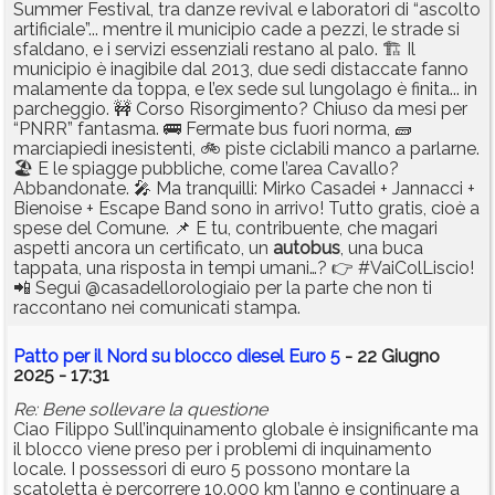
Summer Festival, tra danze revival e laboratori di “ascolto
artificiale”... mentre il municipio cade a pezzi, le strade si
sfaldano, e i servizi essenziali restano al palo. 🏗️ Il
municipio è inagibile dal 2013, due sedi distaccate fanno
malamente da toppa, e l’ex sede sul lungolago è finita... in
parcheggio. 🚧 Corso Risorgimento? Chiuso da mesi per
“PNRR” fantasma. 🚌 Fermate bus fuori norma, 🧱
marciapiedi inesistenti, 🚲 piste ciclabili manco a parlarne.
🏖️ E le spiagge pubbliche, come l’area Cavallo?
Abbandonate. 🎤 Ma tranquilli: Mirko Casadei + Jannacci +
Bienoise + Escape Band sono in arrivo! Tutto gratis, cioè a
spese del Comune. 📌 E tu, contribuente, che magari
aspetti ancora un certificato, un
autobus
, una buca
tappata, una risposta in tempi umani…? 👉 #VaiColLiscio!
📲 Segui @casadellorologiaio per la parte che non ti
raccontano nei comunicati stampa.
Patto per il Nord su blocco diesel Euro 5
- 22 Giugno
2025 - 17:31
Re: Bene sollevare la questione
Ciao Filippo Sull’inquinamento globale è insignificante ma
il blocco viene preso per i problemi di inquinamento
locale. I possessori di euro 5 possono montare la
scatoletta è percorrere 10.000 km l’anno e continuare a