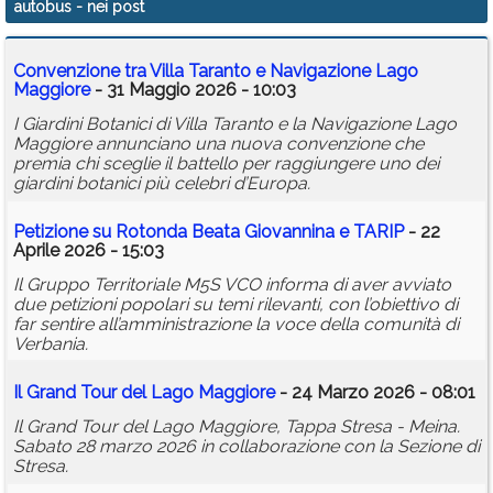
autobus
- nei post
Calendario
Convenzione tra Villa Taranto e Navigazione Lago
Annunci
Maggiore
- 31 Maggio 2026 - 10:03
I Giardini Botanici di Villa Taranto e la Navigazione Lago
Maggiore annunciano una nuova convenzione che
premia chi sceglie il battello per raggiungere uno dei
giardini botanici più celebri d’Europa.
Petizione su Rotonda Beata Giovannina e TARIP
- 22
Aprile 2026 - 15:03
Il Gruppo Territoriale M5S VCO informa di aver avviato
due petizioni popolari su temi rilevanti, con l’obiettivo di
far sentire all’amministrazione la voce della comunità di
Verbania.
Il Grand Tour del Lago Maggiore
- 24 Marzo 2026 - 08:01
Il Grand Tour del Lago Maggiore, Tappa Stresa - Meina.
Sabato 28 marzo 2026 in collaborazione con la Sezione di
Stresa.