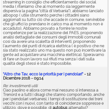
streaming in consiglio che efficientamento dei social
media ( riteniamo che al momento sia leggermente
dispersiva la pagina "città di Verbania"), abbiamo lanciato
albopop ( utile strumento perche i cittadini siano
aggiornati su tutto ciò che accade in comune, servirebbe
che gli uffici lo prendano in carico ma al momento non è
accaduto). Abbiamo provato a fornire le nostre
competenze per la realizzazione del PAES, proponendo
analisi dettagliate dei consumi degli immobili comunali
così da avere una scaletta di interventi, proponendo
l'aumento dei punti di ricarica elettrica ( è positivo che ne
sia stato realizzato uno ma questo non può incentivare la
gente ad acquistare una macchina elettrica). Speravamo
di fare un buon lavoro sui rifiuti ma senza i dati sulla
qualità degli stessi è stato impossibile.
“Altro che Tav, ecco le priorità per i pendolari”
- 12
Dicembre 2018 - 09:14
Re: investimenti utili
Ciao paolino e allora come mai nessuno si interessa a
Trenord e a tutti i disagi che stanno comportando, anche
per i pendolari verbanesi, i tempi di sostituzione dei treni
vecchi con i nuovi, con tanto di coincidenze soppresse e
utilizzo, dove è possibile, di
autobus
alternativi?