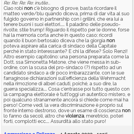
Re: Re: Re: Re: inutile...
Ciao robi
non
c'è bisogno di prove, basta ricordare il
matteo verde/blu quando diceva, prima di dar vita al suo
fulgido governo in partnership con i grillini, che era lui a
tenere buoni i suoi elettori..... Il paladino delle pseudo-
rivolte, stile trump! Riguardo il rispetto per le donne, forse
hai la memoria corta anche in questo caso: ricordi
quando il buon bertosalo diceva che la giorgia
non
poteva aspirare alla carica di sindaco della Capitale
perché in stato interessante? E chi la difese? Solo Renzi!
Altro esempio capitolino: una persona preparata come la
Dott. ssa Simonetta Matone, che viene messa in sub-
ordine, con la scusa del pro-sindaco (?) rispetto ad un
candidato sindaco a dir poco imbarazzante, con le sue
farraginose dichiarazioni sull'efficienza della Wehrmacht
nella rimozione di alberi caduti, poiché, a suo dire, la
guerra specializza.... Cosa c'entrasse poi tutto questo con
la campagna elettorale è tutt'oggi un autentico mistero, e
poi qualcuno stranamente ancora si chiede come mai ha
perso! Come vedi, la vera discriminazione è proprio sul
fronte interno destrorso, dove un esame di coscienza
non
lo fanno da secoli, altro che
violenza
, meretricio, poteri
forti, complotti ecc.... Assurdità allo stato puro!