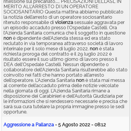
riflessione sul precariato..... PRECISAZIONI DELL’ASL IN
MERITO ALL’ARRESTO DI UN OPERATORE
SOCIOSANITARIO Questa mattina abbiamo pubblicato
la notizia dell’arresto di un operatore sociosanitario
ritenuto responsabile di
violenza
sessuale aggravata per
un episodio accaduto presso l’Ospedale Castelli. Ora
l’Azienda Sanitaria comunica che il soggetto in questione
non
è dipendente dell’Azienda stessa ed era stato
reclutato in via temporanea attraverso società di lavoro
interinale per il solo mese di luglio 2022.
non
è stata
richiesta proroga del contratto e il 29 luglio 2022 è
risultato essere il suo ultimo giorno di lavoro presso il
DEA dell’Ospedale Castelli. Nessun dipendente o
collaboratore dell’Azienda Sanitaria risulterebbe allo stato
coinvolto nei fatti che hanno portato all’arresto
dell’operatore. L’Azienda Sanitaria
non
è stata mai messa
al corrente dell’accaduto prima delle notizie veicolate
nella giornata di oggi. L’Azienda Sanitaria rimane a
disposizione dei Carabinieri e dell’Autorità Giudiziaria per
le informazioni che si rendessero necessarie e precisa che
sarà sua cura tutelare la propria immagine presso le sedi
opportune.
Aggressione a Pallanza
- 5 Agosto 2022 - 08:12