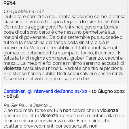
09:54
Che problema c'è?
Inutile fare comizi tra noi.. Tanto sappiamo come la pensa
ciascuno. Io voterò fdi lupus lega e fdi e sinistro iv..
non
c'è molto da aggiungere. Poi chi vince governa. L'unica
cosa di cui sono certo è che nessuno permetterà alla
meloni di governare... Da qui a settembre puo succede di
tutto e la macchina del fango della sinistra è già in
movimento. Vedremo repubblica. Il fatto quotidiano, il
giornale di debenedetti,la stampa di torino, il corriere... E
tutta la tv di regime con report, gruber, Parenzo, cacchi e
mazzi... La meloni e fdi come minimo saranno accusati di
violenza
sessuale su minori... Vedrete che tiro al piccione!
E lo stesso hanno subito Berlusconi salvini e anche renzi...
Ci sentiamo al voto e poi mi saprete dire...
Carabinieri, gli interventi dell'anno 21/22
- 10 Giugno 2022
- 08:58
Re: Re: Re: ....e intanto.....
Ciao robi mah, forse sei tu a
non
capire che la
violenza
genera solo altra
violenza
: concetto elementare alla base
di una reciproca convivenza civile. Ecco quindi che
scattano provvedimenti consequenziali,
non