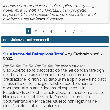
Il centro commerciale Le Isole ospiterà dal 15 al 25
novembre “IO
non
TI CANCELLO”, un progetto
esperienziale e simbolico ideato per sensibilizzare il
pubblico sulla
violenza
di genere.
1
2
3
4
5
6
7
»
non violenza
- nei commenti
Sulle tracce del Battaglione "Intra"
- 27 Febbraio 2026 -
09:21
Re: Re: Re: Re: Re: Re: Re: Re: Re: eroi o invasor
Ciao Alberto sono daccordo con te nel condannare ogni
bestialita' e
violenza
. Permettimi solo di fare una
precisazione: io
non
ti ho dato la mia opinione - ti ho dato
il riassunto di cio' che giornalisti e reporters hanno
documentato in anni/decenni di esperienza in
Palestina/Israele. Che Israele abbia finanziato in passato
Hamas per destabilizzare la Palestina e' un fatto
documentato e verificabile. Questo
non
legittima ne'
giustifica alcun atto di
violenza
.