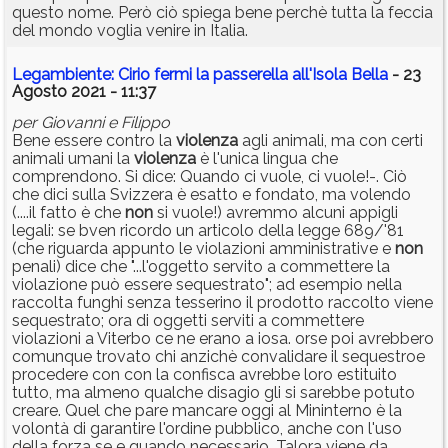
questo nome. Però ciò spiega bene perchè tutta la feccia
del mondo voglia venire in Italia.
Legambiente: Cirio fermi la passerella all'Isola Bella
- 23
Agosto 2021 - 11:37
per Giovanni e Filippo
Bene essere contro la
violenza
agli animali, ma con certi
animali umani la
violenza
è l'unica lingua che
comprendono. Si dice: Quando ci vuole, ci vuole!-. Ciò
che dici sulla Svizzera è esatto e fondato, ma volendo
(....il fatto è che
non
si vuole!) avremmo alcuni appigli
legali: se bven ricordo un articolo della legge 689/'81
(che riguarda appunto le violazioni amministrative e
non
penali) dice che "...l'oggetto servito a commettere la
violazione può essere sequestrato"; ad esempio nella
raccolta funghi senza tesserino il prodotto raccolto viene
sequestrato; ora di oggetti serviti a commettere
violazioni a Viterbo ce ne erano a iosa. orse poi avrebbero
comunque trovato chi anzichè convalidare il sequestroe
procedere con con la confisca avrebbe loro estituito
tutto, ma almeno qualche disagio gli si sarebbe potuto
creare. Quel che pare mancare oggi al Mininterno è la
volontà di garantire l'ordine pubblico, anche con l'uso
della forza se e quando necessario. Talora viene da