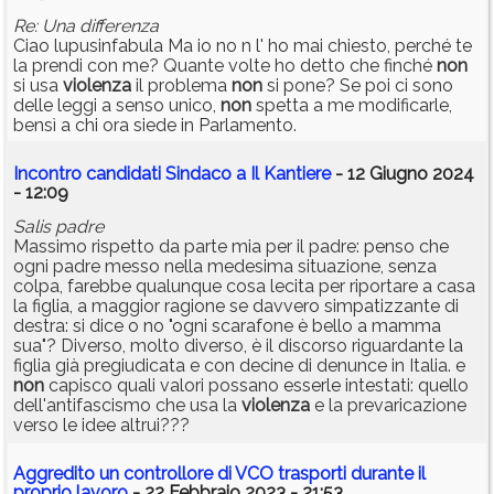
Re: Una differenza
Ciao lupusinfabula Ma io no n l' ho mai chiesto, perché te
la prendi con me? Quante volte ho detto che finché
non
si usa
violenza
il problema
non
si pone? Se poi ci sono
delle leggi a senso unico,
non
spetta a me modificarle,
bensì a chi ora siede in Parlamento.
Incontro candidati Sindaco a Il Kantiere
- 12 Giugno 2024
- 12:09
Salis padre
Massimo rispetto da parte mia per il padre: penso che
ogni padre messo nella medesima situazione, senza
colpa, farebbe qualunque cosa lecita per riportare a casa
la figlia, a maggior ragione se davvero simpatizzante di
destra: si dice o no "ogni scarafone è bello a mamma
sua"? Diverso, molto diverso, è il discorso riguardante la
figlia già pregiudicata e con decine di denunce in Italia. e
non
capisco quali valori possano esserle intestati: quello
dell'antifascismo che usa la
violenza
e la prevaricazione
verso le idee altrui???
Aggredito un controllore di VCO trasporti durante il
proprio lavoro
- 22 Febbraio 2023 - 21:53