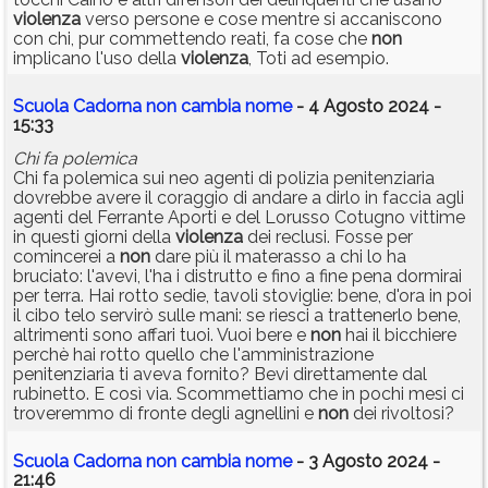
violenza
verso persone e cose mentre si accaniscono
con chi, pur commettendo reati, fa cose che
non
implicano l'uso della
violenza
, Toti ad esempio.
Scuola Cadorna non cambia nome
- 4 Agosto 2024 -
15:33
Chi fa polemica
Chi fa polemica sui neo agenti di polizia penitenziaria
dovrebbe avere il coraggio di andare a dirlo in faccia agli
agenti del Ferrante Aporti e del Lorusso Cotugno vittime
in questi giorni della
violenza
dei reclusi. Fosse per
comincerei a
non
dare più il materasso a chi lo ha
bruciato: l'avevi, l'ha i distrutto e fino a fine pena dormirai
per terra. Hai rotto sedie, tavoli stoviglie: bene, d'ora in poi
il cibo telo servirò sulle mani: se riesci a trattenerlo bene,
altrimenti sono affari tuoi. Vuoi bere e
non
hai il bicchiere
perchè hai rotto quello che l'amministrazione
penitenziaria ti aveva fornito? Bevi direttamente dal
rubinetto. E così via. Scommettiamo che in pochi mesi ci
troveremmo di fronte degli agnellini e
non
dei rivoltosi?
Scuola Cadorna non cambia nome
- 3 Agosto 2024 -
21:46