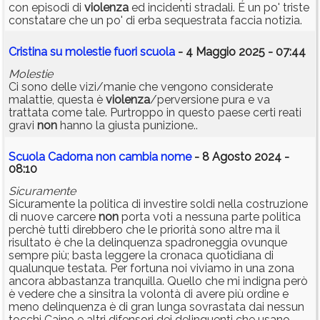
con episodi di
violenza
ed incidenti stradali. É un po' triste
constatare che un po' di erba sequestrata faccia notizia.
Cristina su molestie fuori scuola
- 4 Maggio 2025 - 07:44
Molestie
Ci sono delle vizi/manie che vengono considerate
malattie, questa è
violenza
/perversione pura e va
trattata come tale. Purtroppo in questo paese certi reati
gravi
non
hanno la giusta punizione..
Scuola Cadorna non cambia nome
- 8 Agosto 2024 -
08:10
Sicuramente
Sicuramente la politica di investire soldi nella costruzione
di nuove carcere
non
porta voti a nessuna parte politica
perchè tutti direbbero che le priorità sono altre ma il
risultato è che la delinquenza spadroneggia ovunque
sempre più; basta leggere la cronaca quotidiana di
qualunque testata. Per fortuna noi viviamo in una zona
ancora abbastanza tranquilla. Quello che mi indigna però
è vedere che a sinsitra la volontà di avere più ordine e
meno delinquenza è di gran lunga sovrastata dai nessun
tocchi Caino e altri difensori dei delinquenti che usano