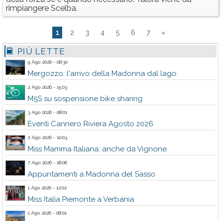
rimpiangere Scelba.
1
2
3
4
5
6
7
»
PIÙ LETTE
9 Ago 2026 - 08:30
Mergozzo: l'arrivo della Madonna dal lago
2 Ago 2026 - 15:03
M5S su sospensione bike sharing
3 Ago 2026 - 08:01
Eventi Cannero Riviera Agosto 2026
2 Ago 2026 - 10:03
Miss Mamma Italiana: anche da Vignone
7 Ago 2026 - 18:06
Appuntamenti a Madonna del Sasso
1 Ago 2026 - 12:02
Miss Italia Piemonte a Verbania
1 Ago 2026 - 08:01