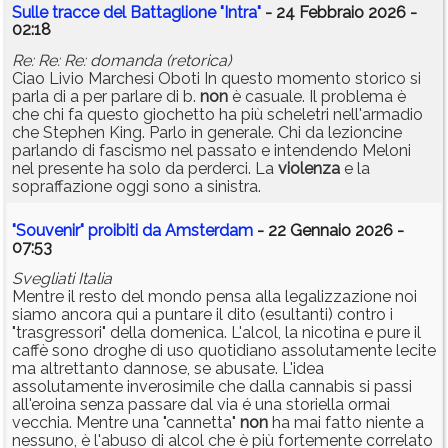
Sulle tracce del Battaglione "Intra"
- 24 Febbraio 2026 -
02:18
Re: Re: Re: domanda (retorica)
Ciao Livio Marchesi Oboti In questo momento storico si
parla di a per parlare di b.
non
è casuale. Il problema è
che chi fa questo giochetto ha più scheletri nell'armadio
che Stephen King. Parlo in generale. Chi da lezioncine
parlando di fascismo nel passato e intendendo Meloni
nel presente ha solo da perderci. La
violenza
e la
sopraffazione oggi sono a sinistra.
"Souvenir" proibiti da Amsterdam
- 22 Gennaio 2026 -
07:53
Svegliati Italia
Mentre il resto del mondo pensa alla legalizzazione noi
siamo ancora qui a puntare il dito (esultanti) contro i
"trasgressori" della domenica. L'alcol, la nicotina e pure il
caffè sono droghe di uso quotidiano assolutamente lecite
ma altrettanto dannose, se abusate. L'idea
assolutamente inverosimile che dalla cannabis si passi
all'eroina senza passare dal via é una storiella ormai
vecchia. Mentre una "cannetta"
non
ha mai fatto niente a
nessuno, è l'abuso di alcol che è più fortemente correlato