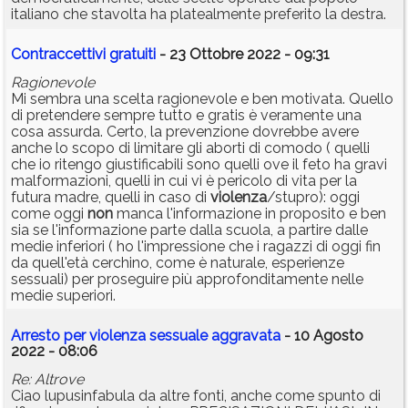
italiano che stavolta ha platealmente preferito la destra.
Contraccettivi gratuiti
- 23 Ottobre 2022 - 09:31
Ragionevole
Mi sembra una scelta ragionevole e ben motivata. Quello
di pretendere sempre tutto e gratis è veramente una
cosa assurda. Certo, la prevenzione dovrebbe avere
anche lo scopo di limitare gli aborti di comodo ( quelli
che io ritengo giustificabili sono quelli ove il feto ha gravi
malformazioni, quelli in cui vi è pericolo di vita per la
futura madre, quelli in caso di
violenza
/stupro): oggi
come oggi
non
manca l'informazione in proposito e ben
sia se l'informazione parte dalla scuola, a partire dalle
medie inferiori ( ho l'impressione che i ragazzi di oggi fin
da quell'età cerchino, come è naturale, esperienze
sessuali) per proseguire più approfonditamente nelle
medie superiori.
Arresto per violenza sessuale aggravata
- 10 Agosto
2022 - 08:06
Re: Altrove
Ciao lupusinfabula da altre fonti, anche come spunto di