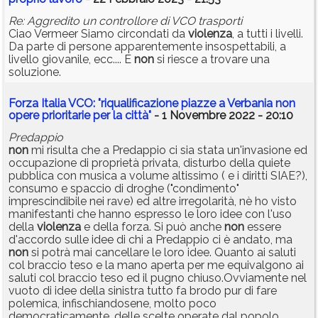
Re: Aggredito un controllore di VCO trasporti
Ciao Vermeer Siamo circondati da
violenza
, a tutti i livelli.
Da parte di persone apparentemente insospettabili, a
livello giovanile, ecc.... E
non
si riesce a trovare una
soluzione.
Forza Italia VCO: "riqualificazione piazze a Verbania non
opere prioritarie per la città"
- 1 Novembre 2022 - 20:10
Predappio
non
mi risulta che a Predappio ci sia stata un'invasione ed
occupazione di proprietà privata, disturbo della quiete
pubblica con musica a volume altissimo ( e i diritti SIAE?),
consumo e spaccio di droghe ("condimento"
imprescindibile nei rave) ed altre irregolarità, nè ho visto
manifestanti che hanno espresso le loro idee con l'uso
della
violenza
e della forza. Si può anche
non
essere
d'accordo sulle idee di chi a Predappio ci è andato, ma
non
si potrà mai cancellare le loro idee. Quanto ai saluti
col braccio teso e la mano aperta per me equivalgono ai
saluti col braccio teso ed il pugno chiuso.Ovviamente nel
vuoto di idee della sinistra tutto fa brodo pur di fare
polemica, infischiandosene, molto poco
democraticamente, delle scelte operate dal popolo