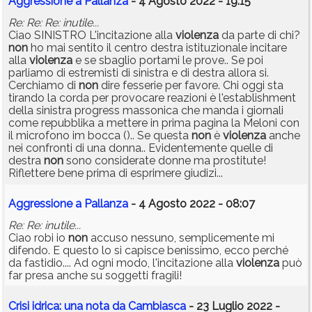
Aggressione a Pallanza
- 4 Agosto 2022 - 19:15
Re: Re: Re: inutile...
Ciao SINISTRO L'incitazione alla
violenza
da parte di chi?
non
ho mai sentito il centro destra istituzionale incitare
alla
violenza
e se sbaglio portami le prove.. Se poi
parliamo di estremisti di sinistra e di destra allora si.
Cerchiamo di
non
dire fesserie per favore. Chi oggi sta
tirando la corda per provocare reazioni è l'establishment
della sinistra progress massonica che manda i giornali
come repubblika a mettere in prima pagina la Meloni con
il microfono im bocca ().. Se questa
non
è
violenza
anche
nei confronti di una donna.. Evidentemente quelle di
destra
non
sono considerate donne ma prostitute!
Riflettere bene prima di esprimere giudizi...
Aggressione a Pallanza
- 4 Agosto 2022 - 08:07
Re: Re: inutile...
Ciao robi io
non
accuso nessuno, semplicemente mi
difendo. E questo lo si capisce benissimo, ecco perché
da fastidio.... Ad ogni modo, l'incitazione alla
violenza
può
far presa anche su soggetti fragili!
Crisi idrica: una nota da Cambiasca
- 23 Luglio 2022 -