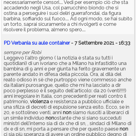
necessariamente censori.... Vedi per esempio ciò che sta
accadendo negli Usa, col parrucchino biondo che si
ostina a perseguire i suoi deliri guerrafondai, da figura
barbina, soffiando sul fuoco.... Ad ogni modo, se hai subito
un torto, saprai sicuramente a chi rivolgerti e come
risolvere il problema, almeno spero....
PD Verbania su aule container
- 7 Settembre 2021 - 16:33
sempre per Robi
Leggevo l'altro giorno ( la notizia è stata su tutti i
quotidiani) di un ivoriano che a Milano ha infastidito una
bambina di 9 anni e per giunta ha ferito gravemente un
parente andato in difesa della piccola. Ora, al dilà del
reato odioso in sè che purtroppo viene commesso anche
da italiani purosangue, quello che mi ha lasciato a dir
poco perplesso è il seguito dell'articolo: da 20 (venti!!!!)
anni irregolare in Italia, con precedenti per reati contro il
patrimonio,
violenza
e resistenza a pubblico ufficiale e
una sfilza di decreti di espulsione senza esito. Ecco, se in
20, e sottolineo venti, anni
non
siamo riusciti a liberarci di
un simile individuo
non
ostante che si siano succeduti
ministri dell'interno sia di dx che di sn, , sindaci di Milano di
dx e di sn, mi porta a pensare che per questo paese
non
ci sia più speranza di avere un ordine pubblico degno di